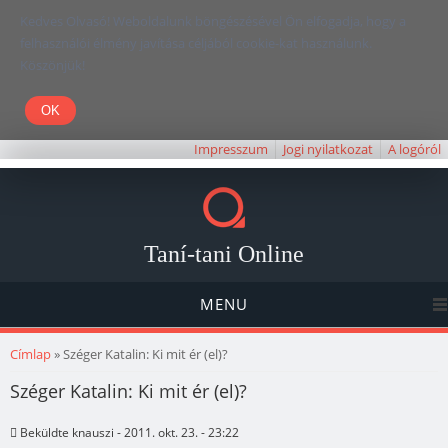
Kedves Olvasó! Weboldalunk böngészésével Ön elfogadja, hogy a
felhasználói élmény javítása céljából cookie-kat használunk.
Köszönjük!
Impresszum
Jogi nyilatkozat
A logóról
Taní-tani Online
MENU
Jelenlegi hely
Címlap
» Széger Katalin: Ki mit ér (el)?
Széger Katalin: Ki mit ér (el)?
Beküldte
knauszi
- 2011. okt. 23. - 23:22