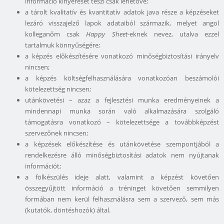
információ kinyerését teszi csak lehetővé;
a tárolt kvalitatív és kvantitatív adatok java része a képzéseket
lezáró visszajelző lapok adataiból származik, melyet angol
kolleganőm csak
Happy Sheet
-eknek nevez, utalva ezzel
tartalmuk könnyűségére;
a képzés előkészítésére vonatkozó minőségbiztosítási irányelv
nincsen;
a képzés költségfelhasználására vonatkozóan beszámolói
kötelezettség nincsen;
utánkövetési – azaz a fejlesztési munka eredményeinek a
mindennapi munka során való alkalmazására szolgáló
támogatásra vonatkozó – kötelezettsége a továbbképzést
szervezőnek nincsen;
a képzések előkészítése és utánkövetése szempontjából a
rendelkezésre álló minőségbiztosítási adatok nem nyújtanak
információt;
a fölkészülés ideje alatt, valamint a képzést követően
összegyűjtött információ a tréninget követően semmilyen
formában nem kerül felhasználásra sem a szervező, sem más
(kutatók, döntéshozók) által.