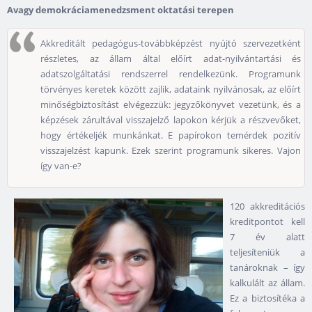
Avagy demokráciamenedzsment oktatási terepen
Akkreditált pedagógus-továbbképzést nyújtó szervezetként
részletes, az állam által előírt adat-nyilvántartási és
adatszolgáltatási rendszerrel rendelkezünk. Programunk
törvényes keretek között zajlik, adataink nyilvánosak, az előírt
minőségbiztosítást elvégezzük: jegyzőkönyvet vezetünk, és a
képzések zárultával visszajelző lapokon kérjük a részvevőket,
hogy értékeljék munkánkat. E papírokon temérdek pozitív
visszajelzést kapunk. Ezek szerint programunk sikeres. Vajon
így van-e?
120 akkreditációs
kreditpontot kell
7 év alatt
teljesíteniük a
tanároknak – így
kalkulált az állam.
Ez a biztosítéka a