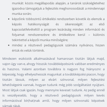
munkát: közös megállapodás alapján, a tanárok szükségleteihez
igazodva támogatjuk a fejlesztés meghonosodását a mindennapi
munka során;
képzőink többszintű értékelési rendszerben követik és elemzik a
képzés hatékonyságát és sikerességét: az első
kapcsolatfelvételtől a program lezárásáig minden információ és
folyamat rendszerezésre és értékelésre kerül – különös
tekintettel a képzői munka minőségére;
mindez a résztvevő pedagógusok számára nyilvános, hiszen
értük és velük történik.
Mindezen eszközök alkalmazásával hamarosan tisztán látjuk majd,
vajon úgy van-e, ahogy hisszük: továbbképzésünk valóban eredményes
és hasznos. Valami azonban továbbra is nagyon fog hiányozni: a
képesség, hogy elhelyezhessük magunkat a továbbképzési piacon, hogy
tisztán lássuk, milyen az elvárt színvonal, milyen fejlesztési
lehetőségeink vannak, hogyan tudunk még jobb szolgáltatást nyújtani.
Most látjuk csak igazán, hogy mennyire keveset tudunk. Az pedig ennél
is veszélyesebb, hogy a résztvevő pedagógusok milyen kevés
információval bír(hat)nak arról, hogy milyen színvonalú képzések
várnak rájuk.