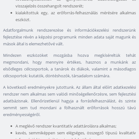
visszajelzés összehangolt rendszerét;
kialakítottuk egy, az erőforrás-felhasználás mérésére alkalmas
eszközt.
Adatforgalmunk rendszerezése és információkezelési rendszerünk
fejlesztése révén a képzési programunk minden adata saját magunk és
mások által is elemezhetővé vált.
Mindezen eszközöket mozgásba hozva megkíséreltük tehát
megmondani, hogy mennyire értékes, hasznos a munkánk az
elsődleges célcsoportok, a tanárok és diákok, valamint a másodlagos
célcsoportok: kutatók, döntéshozók, társadalom számára.
A következő eredményekre jutottunk. Az állam által előírt adatkezelési
rendszer nem alkalmas sem valódi minőségellenőrzésre, sem fejlesztési
adatbázisnak. Ellenőrizetlenül hagyja a forrásfelhasználást, és szinte
semmit sem tud mondani a fölhasznált erőforrások hosszú távú
eredményességéről.
A meglévő rendszer kvantitatív adattárolásra alkalmas;
kevés, semmiképpen sem elégséges, összegző típusú kvalitatív