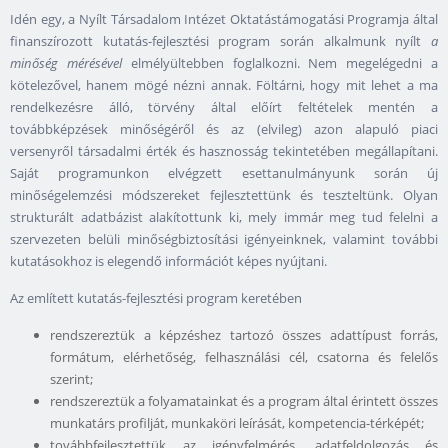
Idén egy, a Nyílt Társadalom Intézet Oktatástámogatási Programja által
finanszírozott kutatás-fejlesztési program során alkalmunk nyílt
a
minőség mérésével
elmélyültebben foglalkozni. Nem megelégedni a
kötelezővel, hanem mögé nézni annak. Föltárni, hogy mit lehet a ma
rendelkezésre álló, törvény által előírt feltételek mentén a
továbbképzések minőségéről és az (elvileg) azon alapuló piaci
versenyről társadalmi érték és hasznosság tekintetében megállapítani.
Saját programunkon elvégzett esettanulmányunk során új
minőségelemzési módszereket fejlesztettünk és teszteltünk. Olyan
strukturált adatbázist alakítottunk ki, mely immár meg tud felelni a
szervezeten belüli minőségbiztosítási igényeinknek, valamint további
kutatásokhoz is elegendő információt képes nyújtani.
Az említett kutatás-fejlesztési program keretében
rendszereztük a képzéshez tartozó összes adattípust forrás,
formátum, elérhetőség, felhasználási cél, csatorna és felelős
szerint;
rendszereztük a folyamatainkat és a program által érintett összes
munkatárs profilját, munkaköri leírását, kompetencia-térképét;
továbbfejlesztettük az igényfelmérés, adatfeldolgozás és