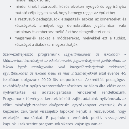
mindennapok során;
mindenkinek határozott, közös elveken nyugvó és egy irányba
mutató célja legyen azzal, hogy bemegy reggel az épületbe;
a résztvevő pedagógusok elsajátítsák azokat az ismereteket és
készségeket, amelyek egy demokratikus jogállamban való
tartalmas és emberhez méltó élethez elengedhetetlenek;
megismerjék azokat a módszereket, melyekkel ezt a tudást,
készséget a diákokkal megoszthatják.
Szervezetfejlesztő programunk
(Együttműködés az iskolában –
Módszertani lehetőségek az iskolai nevelés jogszerűségének javításában; az
iskolai jogok tantárgyakba való integrálhatóságának módszerei,
együttműködés az iskolán belül és más intézményekkel)
által évente 4-5
iskolában dolgozunk 20-20 fős csoportokkal. Akkreditált pedagógus-
továbbképzést nyújtó szervezetként részletes, az állam által előírt adat-
nyilvántartási és adatszolgáltatási rendszerrel rendelkezünk.
Programunk törvényes keretek között zajlik, adataink nyilvánosak, az
előírt minőségbiztosítást elvégezzük: jegyzőkönyvet vezetünk, és a
képzések zárultával visszajelző lapokon kérjük a részvevőket, hogy
értékeljék munkánkat. E papírokon temérdek pozitív visszajelzést
kapunk. Ezek szerint programunk sikeres. Vajon így van-e?