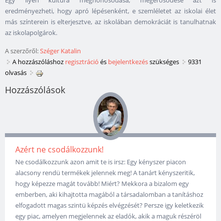
Egy ilyen kultúra meghonosodása, megerősödése azt is
eredményezheti, hogy apró lépésenként, e szemléletet az iskolai élet
más színterein is elterjesztve, az iskolában demokráciát is tanulhatnak
az iskolapolgárok.
A szerzőről:
Széger Katalin
A hozzászóláshoz
regisztráció
és
bejelentkezés
szükséges
9331
olvasás
Hozzászólások
Azért ne csodálkozzunk!
Ne csodálkozzunk azon amit te is irsz: Egy kényszer piacon
alacsony rendü termékek jelennek meg! A tanárt kényszeritik,
hogy képezze magát tovább! Miért? Mekkora a bizalom egy
emberben, aki kihajtotta magából a társadalomban a tanításhoz
elfogadott magas szintü képzés elvégzését? Persze igy keletkezik
egy piac, amelyen megjelennek az eladók, akik a maguk részéröl