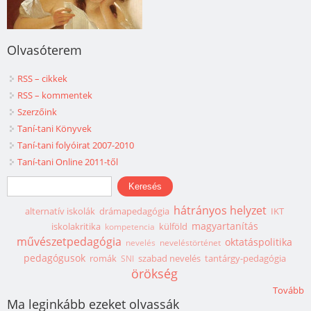
Olvasóterem
RSS – cikkek
RSS – kommentek
Szerzőink
Taní-tani Könyvek
Taní-tani folyóirat 2007-2010
Taní-tani Online 2011-től
Keresés űrlap
Keresés
hátrányos helyzet
alternatív iskolák
drámapedagógia
IKT
magyartanítás
iskolakritika
külföld
kompetencia
művészetpedagógia
oktatáspolitika
nevelés
neveléstörténet
pedagógusok
romák
szabad nevelés
tantárgy-pedagógia
SNI
örökség
Tovább
Ma leginkább ezeket olvassák