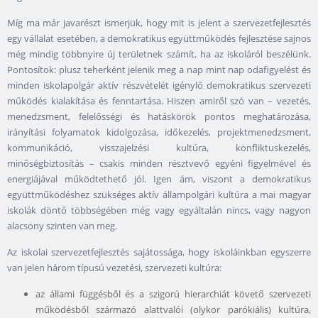
Míg ma már javarészt ismerjük, hogy mit is jelent a szervezetfejlesztés
egy vállalat esetében, a demokratikus együttműködés fejlesztése sajnos
még mindig többnyire új területnek számít, ha az iskoláról beszélünk.
Pontosítok: plusz teherként jelenik meg a nap mint nap odafigyelést és
minden iskolapolgár aktív részvételét igénylő demokratikus szervezeti
működés kialakítása és fenntartása. Hiszen amiről szó van – vezetés,
menedzsment, felelősségi és hatáskörök pontos meghatározása,
irányítási folyamatok kidolgozása, időkezelés, projektmenedzsment,
kommunikáció, visszajelzési kultúra, konfliktuskezelés,
minőségbiztosítás – csakis minden résztvevő egyéni figyelmével és
energiájával működtethető jól. Igen ám, viszont a demokratikus
együttműködéshez szükséges aktív állampolgári kultúra a mai magyar
iskolák döntő többségében még vagy egyáltalán nincs, vagy nagyon
alacsony szinten van meg.
Az iskolai szervezetfejlesztés sajátossága, hogy iskoláinkban egyszerre
van jelen három típusú vezetési, szervezeti kultúra:
az állami függésből és a szigorú hierarchiát követő szervezeti
működésből származó alattvalói (olykor parókiális) kultúra,