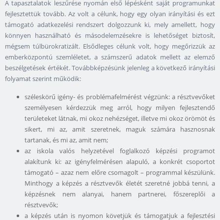
A tapasztalatok leszűrése nyomán első lépésként saját programunkat
fejlesztettük tovább. Az volt a célunk, hogy egy olyan irányítási és ezt
támogató adatkezelési rendszert dolgozzunk ki, mely amellett, hogy
könnyen használható és másodelemzésekre is lehetőséget biztosít,
mégsem túlbürokratizált. Elsődleges célunk volt, hogy megőrizzük az
emberközpontú szemléletet, a számszerű adatok mellett az elemző
beszélgetések értékét. Továbbképzésünk jelenleg a következő irányítási
folyamat szerint működik:
széleskörű igény- és problémafelmérést végzünk: a résztvevőket
személyesen kérdezzük meg arról, hogy milyen fejlesztendő
területeket látnak, mi okoz nehézséget, illetve mi okoz örömöt és
sikert, mi az, amit szeretnek, maguk számára hasznosnak
tartanak, és mi az, amit nem;
az iskola valós helyzetével foglalkozó képzési programot
alakítunk ki: az igényfelmérésen alapuló, a konkrét csoportot
támogató – azaz nem előre csomagolt – programmal készülünk.
Minthogy a képzés a résztvevők életét szeretné jobbá tenni, a
képzésnek nem alanyai, hanem partnerei, főszereplői a
résztvevők;
a képzés után is nyomon követjük és támogatjuk a fejlesztési