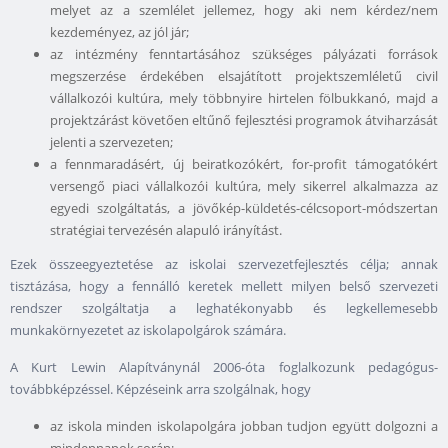
melyet az a szemlélet jellemez, hogy aki nem kérdez/nem
kezdeményez, az jól jár;
az intézmény fenntartásához szükséges pályázati források
megszerzése érdekében elsajátított projektszemléletű civil
vállalkozói kultúra, mely többnyire hirtelen fölbukkanó, majd a
projektzárást követően eltűnő fejlesztési programok átviharzását
jelenti a szervezeten;
a fennmaradásért, új beiratkozókért, for-profit támogatókért
versengő piaci vállalkozói kultúra, mely sikerrel alkalmazza az
egyedi szolgáltatás, a jövőkép-küldetés-célcsoport-módszertan
stratégiai tervezésén alapuló irányítást.
Ezek összeegyeztetése az iskolai szervezetfejlesztés célja; annak
tisztázása, hogy a fennálló keretek mellett milyen belső szervezeti
rendszer szolgáltatja a leghatékonyabb és legkellemesebb
munkakörnyezetet az iskolapolgárok számára.
A Kurt Lewin Alapítványnál 2006-óta foglalkozunk pedagógus-
továbbképzéssel. Képzéseink arra szolgálnak, hogy
az iskola minden iskolapolgára jobban tudjon együtt dolgozni a