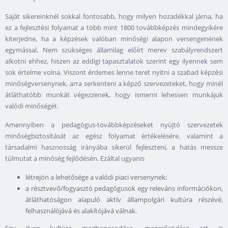
Saját sikereinknél sokkal fontosabb, hogy milyen hozadékkal járna, ha
ez a fejlesztési folyamat a több mint 1800 továbbképzés mindegyikére
kiterjedne, ha a képzések valóban minőségi alapon versengenének
egymással. Nem szükséges államilag előírt merev szabályrendszert
alkotni ehhez, hiszen az eddigi tapasztalatok szerint egy ilyennek sem
sok értelme volna. Viszont érdemes lenne teret nyitni a szabad képzési
minőségversenynek, arra serkenteni a képző szervezeteket, hogy minél
átláthatóbb munkát végezzenek, hogy ismerni lehessen munkájuk
valódi minőségét.
Amennyiben a pedagógus-továbbképzéseket nyújtó szervezetek
minőségbiztosítását az egész folyamat értékelésére, valamint a
társadalmi hasznosság irányába sikerül fejleszteni, a hatás messze
túlmutat a minőség fejlődésén. Ezáltal ugyanis
létrejön a lehetősége a valódi piaci versenynek;
a résztvevő/fogyasztó pedagógusok egy releváns információkon,
átláthatóságon alapuló aktív állampolgári kultúra részévé,
felhasználójává és alakítójává válnak.