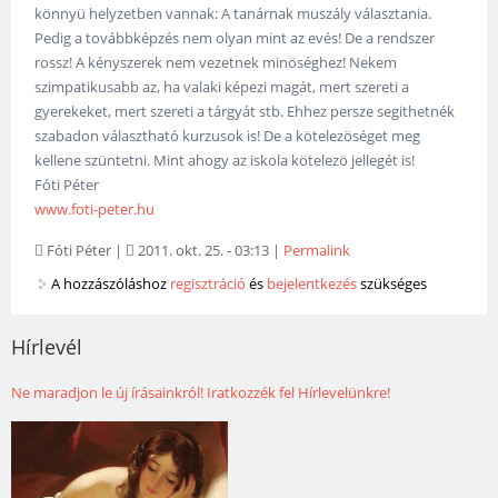
könnyü helyzetben vannak: A tanárnak muszály választania.
Pedig a továbbképzés nem olyan mint az evés! De a rendszer
rossz! A kényszerek nem vezetnek minöséghez! Nekem
szimpatikusabb az, ha valaki képezi magát, mert szereti a
gyerekeket, mert szereti a tárgyát stb. Ehhez persze segithetnék
szabadon választható kurzusok is! De a kötelezöséget meg
kellene szüntetni. Mint ahogy az iskola kötelezö jellegét is!
Fóti Péter
www.foti-peter.hu
Fóti Péter
|
2011. okt. 25. - 03:13
|
Permalink
A hozzászóláshoz
regisztráció
és
bejelentkezés
szükséges
Hírlevél
Ne maradjon le új írásainkról! Iratkozzék fel Hírlevelünkre!