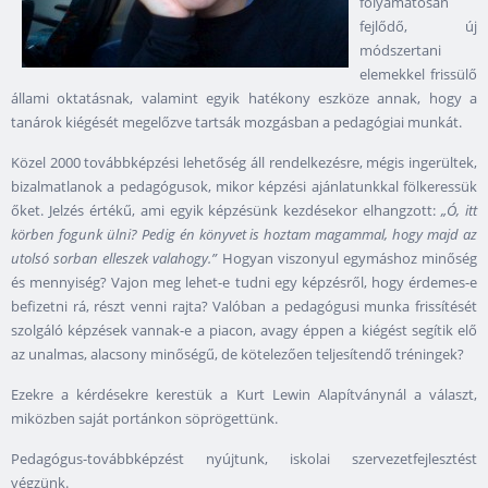
folyamatosan
fejlődő, új
módszertani
elemekkel frissülő
állami oktatásnak, valamint egyik hatékony eszköze annak, hogy a
tanárok kiégését megelőzve tartsák mozgásban a pedagógiai munkát.
Közel 2000 továbbképzési lehetőség áll rendelkezésre, mégis ingerültek,
bizalmatlanok a pedagógusok, mikor képzési ajánlatunkkal fölkeressük
őket. Jelzés értékű, ami egyik képzésünk kezdésekor elhangzott:
„Ó, itt
körben fogunk ülni? Pedig én könyvet is hoztam magammal, hogy majd az
utolsó sorban elleszek valahogy.”
Hogyan viszonyul egymáshoz minőség
és mennyiség? Vajon meg lehet-e tudni egy képzésről, hogy érdemes-e
befizetni rá, részt venni rajta? Valóban a pedagógusi munka frissítését
szolgáló képzések vannak-e a piacon, avagy éppen a kiégést segítik elő
az unalmas, alacsony minőségű, de kötelezően teljesítendő tréningek?
Ezekre a kérdésekre kerestük a Kurt Lewin Alapítványnál a választ,
miközben saját portánkon söprögettünk.
Pedagógus-továbbképzést nyújtunk, iskolai szervezetfejlesztést
végzünk.