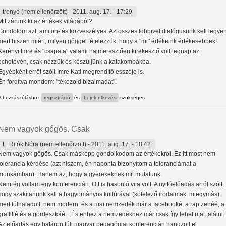
trenyo (nem ellenőrzött)
- 2011. aug. 17. - 17:29
Mit zárunk ki az értékek világából?
Gondolom azt, ami ön- és közveszélyes. AZ összes többivel dialógusunk kell legyen
mert hiszen miért, milyen gőggel tételezzük, hogy a "mi" értékeink értékesebbek!
Kerényi Imre és "csapata" valami hajmeresztően kirekesztő volt tegnap az
echotévén, csak nézzük és készüljünk a katakombákba.
Egyébként erről szólt Imre Kati megrendítő esszéje is.
Én fordítva mondom: "tékozold bizalmadat".
A hozzászóláshoz
regisztráció
és
bejelentkezés
szükséges
Nem vagyok gőgös. Csak
L. Ritók Nóra (nem ellenőrzött)
- 2011. aug. 17. - 18:42
Nem vagyok gőgös. Csak másképp gondolkodom az értékekről. Ez itt most nem
tolerancia kérdése (azt hiszem, én naponta bizonyítom a toleranciámat a
munkámban). Hanem az, hogy a gyerekeknek mit mutatunk.
Nemrég voltam egy konferencián. Ott is hasonló vita volt. A nyitóelőadás arról szólt,
hogy szakítanunk kell a hagyományos kultúrával (kötelező irodalmak, miegymás),
mert túlhaladott, nem modern, és a mai nemzedék már a facebooké, a rap zenéé, a
graffitié és a gördeszkáé....És ehhez a nemzedékhez már csak így lehet utat találni.
Az előadás egy határon túli magyar pedagógiai konferencián hangzott el.