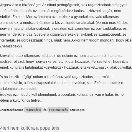
Megosztotta a közönséget. Az ottani pedagógusok, akik ragaszkodnak a magyar
kultúra értékeihez és az identitásmegőrzéshez fontos eszköznek tartják, nem
értették. Én sem. Mert számomra az ezekhez a gyerekekhez való útkeresést
jelentheti ez, a módszert, és nem a közvetítendő tartalmakat. (Az már más kérdés,
hogy én még túl általánosítónak is éreztem ezt, szerintem ez egy szubkultúra, és
nem mindenkire igaz. Speciel a cigánygyerekekre, akiknek se számítógépük, se
internetük, se gördeszkájuk nincs, rájuk nem. Akkor nem tudom mondani, hogy ők e
a nemzedék?)
Szóval lehet az útkeresés módja ez, de nekem ez nem a tartalomról, hanem a
módszerről szól, hogy hogyan kereshetünk utat hozzájuk. Persze lehet, hogy itt is
remek kulturális tartalmakat közvetítettek hozzájuk, értékeket...mások, akik ott voltak
És ha tetszik: a "gőg" nálam a kultúrához való ragaszkodás, a normális
kommunikáció, a társas kapcsolatok emberi művelése, stb...Ezért nem tudok e
tartalommal azonosulni.
Érdekes ez: meddig kell idomulnunk a populáris kultúrához, van e határ. És hol
ebben a kultúrkincs helye....
A hozzászóláshoz
regisztráció
és
bejelentkezés
szükséges
Miért nem kultúra a populáris