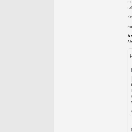
me
re
Ke
Fot
A 
A 