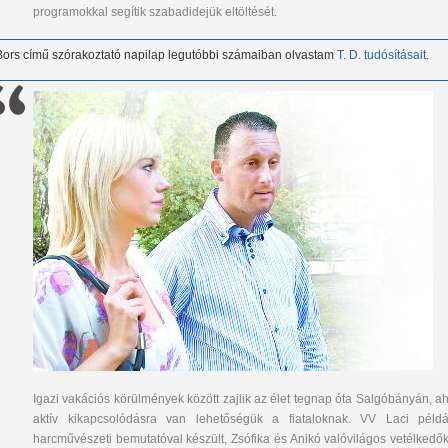
programokkal segítik szabadidejük eltöltését.
Bors című szórakoztató napilap legutóbbi számaiban olvastam
T. D. tudósításait
.
Igazi vakációs körülmények között zajlik az élet tegnap óta Salgóbányán, ah
aktív kikapcsolódásra van lehetőségük a fiataloknak. VV Laci példá
harcművészeti bemutatóval készült, Zsófika és Anikó valóvilágos vetélkedők