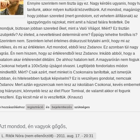
Ennyire szerintem nem tiszta ügy ez. Nagy kérdés ugyanis, hogy h
tanítunk, akkor milyen kultúrát közvetítsünk. Azt mondod, magánüg
hogy jobban szereted (mert gondolom, ezt vehetem állításnak) az
igazgyöngyös rajzokat, mint amit a házad falára festettek. De
mondjuk, biztosan jobban szereted őket, mint a Való Világot. Miért? Ez tisztán
szubjektív? Az életed, a neveltetésed determinál erre? Éppúgy lehetne fordítva is?
Szerintem nem. Szerintem lehet értelmes diskurzust folytatni arról, hogy mi az
értékes, és mi az értéktelen. Azt mondod, ebből lesz Zsdanov. Ez azonban túl nagy
ugrás. Én nem hiszem, hogy az értékrendből lesz Zsdanov. Inkább abból, hogy a
hatalom akar értékrendet diktálni. De ahhoz hatalom kell. A magyarórán nem fogjuk
Csokonai helyett a 100xSzép újságot olvasni. Legföljebb fondorlatos módon
mindkettőt. Mért? Csak azért, mert minket is Csokonaira tanítottak, azt ismerjük
jobban, és hitelesebben tudjuk képviselni? Ez is veszélyes gondolat, nemcsak
Zsdanov. Mert aztán egyszercsak nem lesz az iskolában Csokonai, kevés emberne
fog hiányozni, könnyebb lesz az élet Fluor Tomival, de valamit akkor el fogunk
veszíteni. Egy kicsit már el is veszítettük. (Knausz)
A hozzászóláshoz
regisztráció
és
bejelentkezés
szükséges
Azt mondod, én vagyok gőgős,
L. Ritók Nóra (nem ellenőrzött)
- 2011. aug. 17. - 20:31