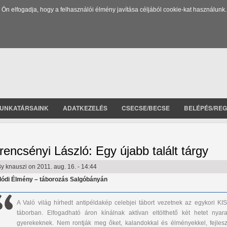
 elfogadja, hogy a felhasználói élmény javítása céljából cookie-kat használunk.
UNKATÁRSAINK
ADATKEZELÉS
CSECSE/BECSE
BELÉPÉS/REG
rencsényi László: Egy újabb talált tárgy
By
knauszi
on 2011. aug. 16. - 14:44
lódi Élmény – táborozás Salgóbányán
A Való világ hírhedt antipéldakép celebjei tábort vezetnek az egykori KIS
táborban. Elfogadható áron kínálnak aktívan eltölthető két hetet nyara
gyerekeknek. Nem rontják meg őket, kalandokkal és élményekkel, fejlesz