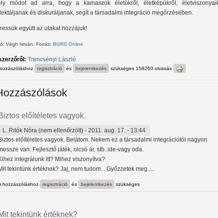
ly módot ad arra, hogy a kamaszok életükről, életképükről, életviszonyaik
flektáljanak és diskuráljanak, segít a társadalmi integráció megőrzésében.
ressük együtt az utakat hozzájuk!
ó: Végh István. Forrás:
BORS Online
szerzőről:
Trencsényi László
hozzászóláshoz
regisztráció
és
bejelentkezés
szükséges
158260 olvasás
Hozzászólások
Biztos előítéletes vagyok.
L. Ritók Nóra (nem ellenőrzött)
- 2011. aug. 17. - 13:44
Biztos előítéletes vagyok. Belátom. Nekem ez a társadalmi integrációtól nagyon
messze van. Fejlesztő játék, olcsó ár, stb..ide-vagy oda.
Kihez integrálunk itt? Mihez viszonyítva?
Mit tekintünk értéknek? Jaj, nem tudom....Győzzetek meg.....
A hozzászóláshoz
regisztráció
és
bejelentkezés
szükséges
Mit tekintünk értéknek?