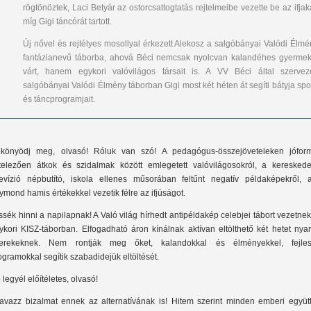
rögtönöztek, Laci Betyár az ostorcsattogtatás rejtelmeibe vezette be az ifjak
míg Gigi táncórát tartott.
Új nővel és rejtélyes mosollyal érkezett Alekosz a salgóbányai Valódi Élmé
fantázianevű táborba, ahová Béci nemcsak nyolcvan kalandéhes gyermek
várt, hanem egykori valóvilágos társait is. A VV Béci által szerveze
salgóbányai Valódi Élmény táborban Gigi most két héten át segíti bátyja spo
és táncprogramjait.
könyödj meg, olvasó! Róluk van szó! A pedagógus-összejöveteleken jófor
telezően átkok és szidalmak között emlegetett valóvilágosokról, a kereskede
levízió népbutító, iskola ellenes műsorában feltűnt negatív példaképekről, a
ymond hamis értékekkel vezetik félre az ifjúságot.
ssék hinni a napilapnak! A Való világ hírhedt antipéldakép celebjei tábort vezetne
ykori KISZ-táborban. Elfogadható áron kínálnak aktívan eltölthető két hetet nya
erekeknek. Nem rontják meg őket, kalandokkal és élményekkel, fejles
ogramokkal segítik szabadidejük eltöltését.
 legyél előítéletes, olvasó!
avazz bizalmat ennek az alternatívának is! Hitem szerint minden emberi együttl