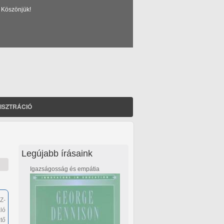
 Köszönjük!
ISZTRÁCIÓ
Legújabb írásaink
Igazságosság és empátia
Z-
ló
tő