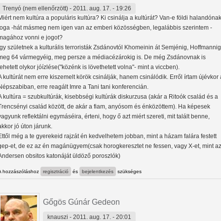
Trenyó (nem ellenőrzött)
- 2011. aug. 17. - 19:26
Miért nem kultúra a populáris kultúra? Ki csinálja a kultúrát? Van-e földi halandóna
joga -hát másmeg nem igen van az emberi közösségben, legalábbis szerintem -
magához vonni e jogot?
Így születnek a kulturális terroristák Zsdánovtól Khomeinin át Semjénig, Hoffmannig
meg 64 vármegyéig, meg persze a médiacézárokig is. De még Zsdánovnak is
lehetett olykor jóízlése("közénk is lövethetett volna"- mint a viccben).
A kultúrát nem erre kiszemelt körök csinálják, hanem csinálódik. Erről írtam újévkor 
Népszabiban, erre reagált Imre a Tani tani konferencián.
A kultúra = szubkultúrák, kisebbségi kultúrák diskurzusa (akár a Ritoók család és a
Trencsényi család között, de akár a fiam, anyósom és énközöttem). Ha képesek
vagyunk reflektálni egymáséira, érteni, hogy ő azt miért szereti, mit talált benne,
akkor jó úton járunk.
Ettől még a te gyerekeid rajzát én kedvelhetem jobban, mint a házam falára festett
gep-et, de ez az én magánügyem(csak horogkeresztet ne fessen, vagy X-et, mint a
Andersen obsitos katonáját üldöző poroszlók)
A hozzászóláshoz
regisztráció
és
bejelentkezés
szükséges
Gőgös Gúnár Gedeon
knauszi
- 2011. aug. 17. - 20:01