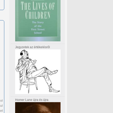
Jegyzetek az értékelésről
Homer Lane újra és újra
ol
ul
et