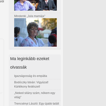
ról
Mindenki „Jula mamája”
Ma leginkább ezeket
olvassák
Igazságosság és empátia
Bodóczky István: Vigyázat!
Kártékony festészet!
„Neked silány szám, nékem egy
világ”
Trencsényi László: Egy újabb talált