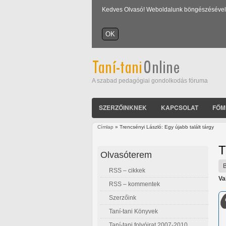
Kedves Olvasó! Weboldalunk böngészésével Ön
A szabad pedagógiai gondolkodás fóruma
SZERZŐINKNEK
KAPCSOLAT
FŐM
Címlap
» Trencsényi László: Egy újabb talált tárgy
Jelenlegi hely
T
Olvasóterem
RSS – cikkek
Va
RSS – kommentek
Szerzőink
Taní-tani Könyvek
Taní-tani folyóirat 2007-2010