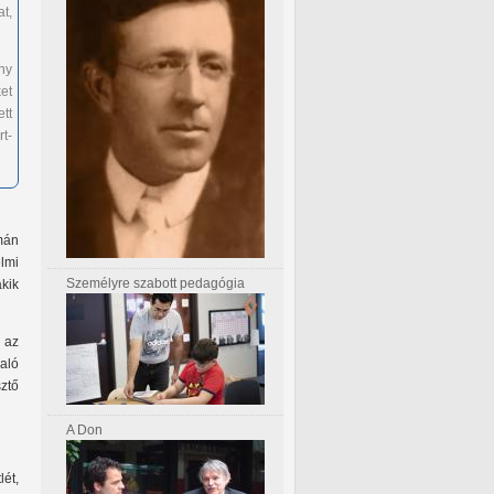
at,
ny
et
tt
rt-
mán
lmi
Személyre szabott pedagógia
kik
k az
raló
ztő
A Don
ét,