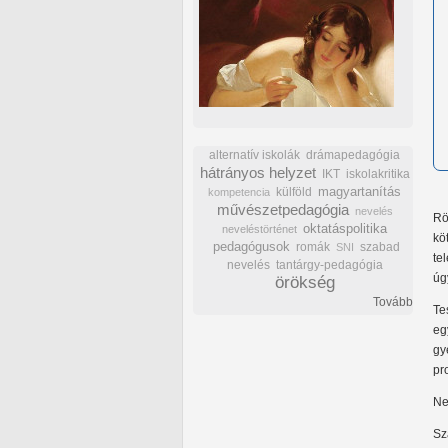
alternatív iskolák
drámapedagógia
hátrányos helyzet
IKT
iskolakritika
külföld
magyartanítás
kompetencia
művészetpedagógia
nevelés
Rö
oktatáspolitika
neveléstörténet
kö
pedagógusok
romák
szabad
SNI
te
nevelés
tantárgy-pedagógia
úg
örökség
Tovább
Te
eg
gy
pr
Ne
Sz