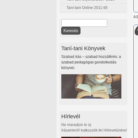
Taní-tani Online 2011-től
A 
Keresés
Keresés űrlap
Taní-tani Könyvek
Szabad írás – szabad hozzáférés: a
szabad pedagógiai gondolkodás
könyvei.
Hírlevél
Ne maradjon le új
írásainkról! Iratkozzék fel Hírlevelünkre!