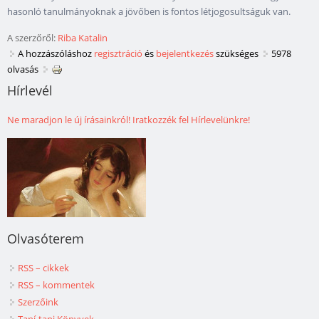
hasonló tanulmányoknak a jövőben is fontos létjogosultságuk van.
A szerzőről:
Riba Katalin
A hozzászóláshoz
regisztráció
és
bejelentkezés
szükséges
5978
olvasás
Hírlevél
Ne maradjon le új írásainkról! Iratkozzék fel Hírlevelünkre!
Olvasóterem
RSS – cikkek
RSS – kommentek
Szerzőink
Taní-tani Könyvek