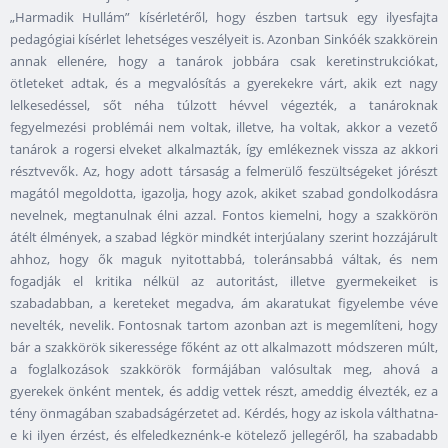
„Harmadik Hullám” kísérletéről, hogy észben tartsuk egy ilyesfajta
pedagógiai kísérlet lehetséges veszélyeit is. Azonban Sinkóék szakkörein
annak ellenére, hogy a tanárok jobbára csak keretinstrukciókat,
ötleteket adtak, és a megvalósítás a gyerekekre várt, akik ezt nagy
lelkesedéssel, sőt néha túlzott hévvel végezték, a tanároknak
fegyelmezési problémái nem voltak, illetve, ha voltak, akkor a vezető
tanárok a rogersi elveket alkalmazták, így emlékeznek vissza az akkori
résztvevők. Az, hogy adott társaság a felmerülő feszültségeket jórészt
magától megoldotta, igazolja, hogy azok, akiket szabad gondolkodásra
nevelnek, megtanulnak élni azzal. Fontos kiemelni, hogy a szakkörön
átélt élmények, a szabad légkör mindkét interjúalany szerint hozzájárult
ahhoz, hogy ők maguk nyitottabbá, toleránsabbá váltak, és nem
fogadják el kritika nélkül az autoritást, illetve gyermekeiket is
szabadabban, a kereteket megadva, ám akaratukat figyelembe véve
nevelték, nevelik. Fontosnak tartom azonban azt is megemlíteni, hogy
bár a szakkörök sikeressége főként az ott alkalmazott módszeren múlt,
a foglalkozások szakkörök formájában valósultak meg, ahová a
gyerekek önként mentek, és addig vettek részt, ameddig élvezték, ez a
tény önmagában szabadságérzetet ad. Kérdés, hogy az iskola válthatna-
e ki ilyen érzést, és elfeledkeznénk-e kötelező jellegéről, ha szabadabb