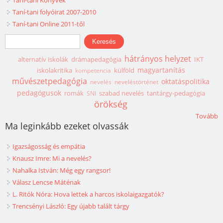
Taní-tani folyóirat 2007-2010
Taní-tani Online 2011-től
Keresés űrlap
Keresés
hátrányos helyzet
alternatív iskolák
drámapedagógia
IKT
magyartanítás
iskolakritika
külföld
kompetencia
művészetpedagógia
oktatáspolitika
nevelés
neveléstörténet
pedagógusok
romák
szabad nevelés
tantárgy-pedagógia
SNI
örökség
Tovább
Ma leginkább ezeket olvassák
Igazságosság és empátia
Knausz Imre: Mi a nevelés?
Nahalka István: Még egy rangsor!
Válasz Lencse Máténak
L. Ritók Nóra: Hova lettek a harcos iskolaigazgatók?
Trencsényi László: Egy újabb talált tárgy