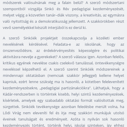
módszerek valósulnának meg a falain belül? A szerző módszertani
szempontból vizsgálja Sinkó és Rév pedagógiai kezdeményezését,
melyet végig a közvetlen tanár–diák viszony, a kreativitás, az egymásra
való nyitottság és a demokratikusság jellemzett. A szakkörökben részt
vevő személyekkel készült interjúból is ez derül ki.
A szerző Sinkóék projektjeit összekapcsolja a közéleti ember
nevelésének kérdésével. Feladata-e az iskolának, hogy az
önszerveződésre, az érdekérvényesítés képességére és politikai
aktivitásra nevelje a gyerekeket? A szerző válasza: igen. Azonban felelős,
kritikus egyének nevelése csakis cselekvő tanulással, öntevékenységre
neveléssel képzelhető el. A szerző szerint Sinkóék módszereinek a
mindennapi oktatásban (nemcsak szakkör jelleggel) kellene helyet
kapniuk, ezért lenne szükség ma is hasonló, a kötetben felelevenített
kezdeményezésekre, „pedagógiai partizánakciókra”. Láthatjuk, hogy a
Kádár-rendszerben is történtek kisebb, helyi szintű kezdeményezések,
kísérletek, amelyek egy szabadabb oktatási formát valósítottak meg,
sürgettek. Sinkóék tevékenysége azonban feledésbe merült volna, ha
Lődi Virág nem eleveníti fel és írja meg szakköri munkájuk utolsó
éveinek tanulságait és eredményeit. Azóta is nyilván sok hasonló
kezdeményezés történt, történik helyi, iskolai szinteken, így ehhez