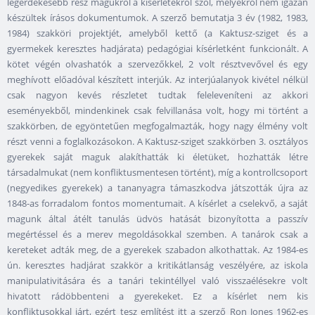
legérdekesebb rész magukról a kísérletekről szól, melyekről nem igazán
készültek írásos dokumentumok. A szerző bemutatja 3 év (1982, 1983,
1984) szakköri projektjét, amelyből kettő (a Kaktusz-sziget és a
gyermekek keresztes hadjárata) pedagógiai kísérletként funkcionált. A
kötet végén olvashatók a szervezőkkel, 2 volt résztvevővel és egy
meghívott előadóval készített interjúk. Az interjúalanyok kivétel nélkül
csak nagyon kevés részletet tudtak feleleveníteni az akkori
eseményekből, mindenkinek csak felvillanása volt, hogy mi történt a
szakkörben, de egyöntetűen megfogalmazták, hogy nagy élmény volt
részt venni a foglalkozásokon. A Kaktusz-sziget szakkörben 3. osztályos
gyerekek saját maguk alakíthatták ki életüket, hozhatták létre
társadalmukat (nem konfliktusmentesen történt), míg a kontrollcsoport
(negyedikes gyerekek) a tananyagra támaszkodva játszották újra az
1848-as forradalom fontos momentumait. A kísérlet a cselekvő, a saját
magunk által átélt tanulás üdvös hatását bizonyította a passzív
megértéssel és a merev megoldásokkal szemben. A tanárok csak a
kereteket adták meg, de a gyerekek szabadon alkothattak. Az 1984-es
ún. keresztes hadjárat szakkör a kritikátlanság veszélyére, az iskola
manipulativitására és a tanári tekintéllyel való visszaélésekre volt
hivatott rádöbbenteni a gyerekeket. Ez a kísérlet nem kis
konfliktusokkal járt, ezért tesz említést itt a szerző Ron Jones 1962-es