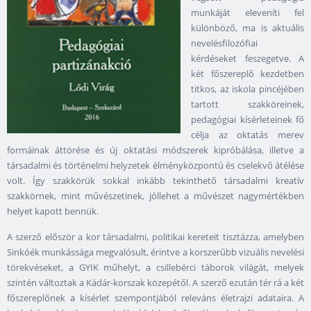
munkáját eleveníti fel
különböző, ma is aktuális
nevelésfilozófiai
kérdéseket feszegetve. A
két főszereplő kezdetben
titkos, az iskola pincéjében
tartott szakköreinek,
pedagógiai kísérleteinek fő
célja az oktatás merev
formáinak áttörése és új oktatási módszerek kipróbálása, illetve a
társadalmi és történelmi helyzetek élményközpontú és cselekvő átélése
volt. Így szakkörük sokkal inkább tekinthető társadalmi kreatív
szakkörnek, mint művészetinek, jóllehet a művészet nagymértékben
helyet kapott bennük.
A szerző először a kor társadalmi, politikai kereteit tisztázza, amelyben
Sinkóék munkássága megvalósult, érintve a korszerűbb vizuális nevelési
törekvéseket, a GYIK műhelyt, a csillebérci táborok világát, melyek
szintén változtak a Kádár-korszak közepétől. A szerző ezután tér rá a két
főszereplőnek a kísérlet szempontjából releváns életrajzi adataira. A