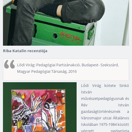
Riba Katalin recenziója
Lődi Virág: Pedagógiai Partizánakció, Budapest- Szekszárd,
Magyar Pedagógiai Társaság, 2016
Lődi Virág kötete Sinkó
István
művészetpedagógusnak és
Rév István
gazdaságtörténésznek a
Városmajor utcai Általános
Iskolában 1975-1984 között
végzett pedagógia