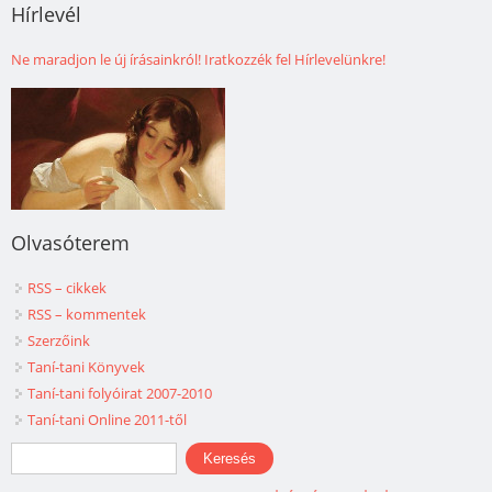
Hírlevél
Ne maradjon le új írásainkról! Iratkozzék fel Hírlevelünkre!
Olvasóterem
RSS – cikkek
RSS – kommentek
Szerzőink
Taní-tani Könyvek
Taní-tani folyóirat 2007-2010
Taní-tani Online 2011-től
Keresés űrlap
Keresés