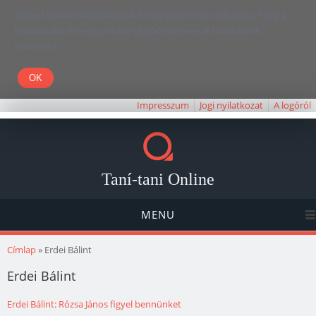
Kedves Olvasó! Weboldalunk böngészésével Ön elfogadja, hogy a
felhasználói élmény javítása céljából cookie-kat használunk.
Köszönjük!
Impresszum
Jogi nyilatkozat
A logóról
Taní-tani Online
MENU
Jelenlegi hely
Címlap
» Erdei Bálint
Erdei Bálint
Erdei Bálint: Rózsa János figyel bennünket