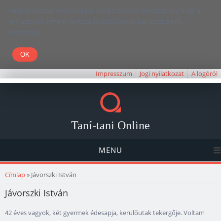
Kedves Olvasó! Weboldalunk böngészésével Ön elfogadja, hogy a
felhasználói élmény javítása céljából cookie-kat használunk.
Köszönjük!
Impresszum
Jogi nyilatkozat
A logóról
Taní-tani Online
MENU
Jelenlegi hely
Címlap
» Jávorszki István
Jávorszki István
42 éves vagyok, két gyermek édesapja, kerülőutak tekergője. Voltam