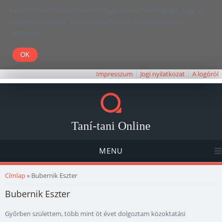
Kedves Olvasó! Weboldalunk böngészésével Ön elfogadja, hogy a
felhasználói élmény javítása céljából cookie-kat használunk.
Köszönjük!
Impresszum
Jogi nyilatkozat
A logóról
Taní-tani Online
MENU
Jelenlegi hely
Címlap
» Bubernik Eszter
Bubernik Eszter
Győrben születtem, több mint öt évet dolgoztam közoktatási