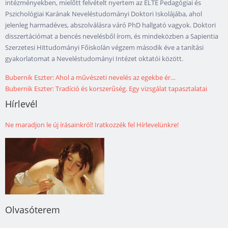
intézményekben, mielőtt felvételt nyertem az ELTE Pedagógiai és
Pszichológiai Karának Neveléstudományi Doktori Iskolájába, ahol
jelenleg harmadéves, abszolválásra váró PhD hallgató vagyok. Doktori
disszertációmat a bencés nevelésből írom, és mindeközben a Sapientia
Szerzetesi Hittudományi Főiskolán végzem második éve a tanítási
gyakorlatomat a Neveléstudományi Intézet oktatói között.
Bubernik Eszter: Ahol a művészeti nevelés az egekbe ér…
Bubernik Eszter: Tradíció és korszerűség. Egy vizsgálat tapasztalatai
Hírlevél
Ne maradjon le új írásainkról! Iratkozzék fel Hírlevelünkre!
Olvasóterem