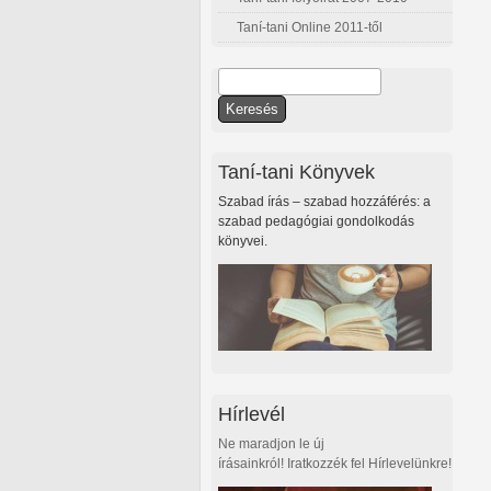
Taní-tani Online 2011-től
Keresés
Keresés űrlap
Taní-tani Könyvek
Szabad írás – szabad hozzáférés: a
szabad pedagógiai gondolkodás
könyvei.
Hírlevél
Ne maradjon le új
írásainkról! Iratkozzék fel Hírlevelünkre!