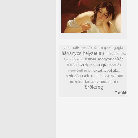
alternatív iskolák
drámapedagógia
hátrányos helyzet
IKT
iskolakritika
külföld
magyartanítás
kompetencia
művészetpedagógia
nevelés
oktatáspolitika
neveléstörténet
pedagógusok
romák
szabad
SNI
nevelés
tantárgy-pedagógia
örökség
Tovább