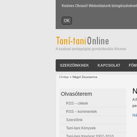
Kedves Olvasó! Weboldalunk böngészésével Ön
A szabad pedagógiai gondolkodás fóruma
SZERZŐINKNEK
KAPCSOLAT
FŐM
Címlap
» Nágel Zsuzsanna
Jelenlegi hely
N
Olvasóterem
A 
RSS – cikkek
pe
RSS – kommentek
Ná
Szerzőink
Taní-tani Könyvek
Taní-tani folyóirat 2007-2010