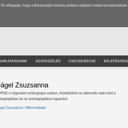
 elfogadja, hogy a felhasználói élmény javítása céljából cookie-kat használunk.
UNKATÁRSAINK
ADATKEZELÉS
CSECSE/BECSE
BELÉPÉS/REG
ágel Zsuzsanna
PPKE-n végeztem andragógia szakon, érdeklődöm az alternatív utak iránt a
dagógiában és az andragógiában egyaránt.
gel Zsuzsanna: Otthonoktatás