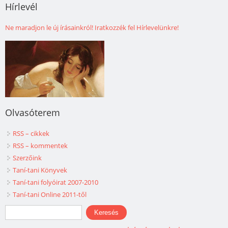
Hírlevél
Ne maradjon le új írásainkról! Iratkozzék fel Hírlevelünkre!
Olvasóterem
RSS – cikkek
RSS – kommentek
Szerzőink
Taní-tani Könyvek
Taní-tani folyóirat 2007-2010
Taní-tani Online 2011-től
Keresés űrlap
Keresés