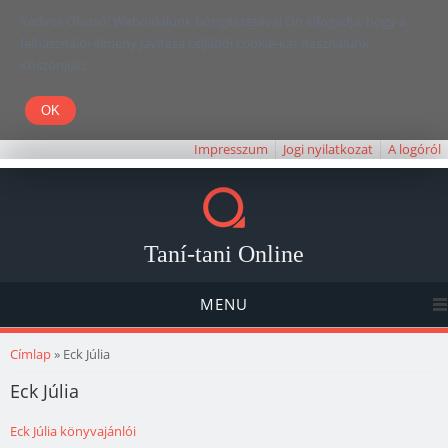
Kedves Olvasó! Weboldalunk böngészésével Ön elfogadja, hogy a
felhasználói élmény javítása céljából cookie-kat használunk.
Köszönjük!
Impresszum
Jogi nyilatkozat
A logóról
Taní-tani Online
MENU
Jelenlegi hely
Címlap
» Eck Júlia
Eck Júlia
Eck Júlia könyvajánlói