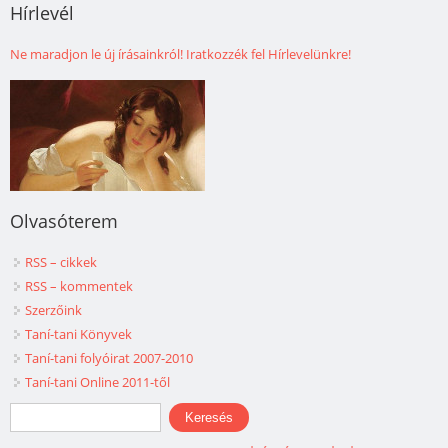
Hírlevél
Ne maradjon le új írásainkról! Iratkozzék fel Hírlevelünkre!
Olvasóterem
RSS – cikkek
RSS – kommentek
Szerzőink
Taní-tani Könyvek
Taní-tani folyóirat 2007-2010
Taní-tani Online 2011-től
Keresés űrlap
Keresés