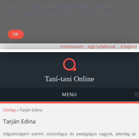
Kedves Olvasó! Weboldalunk böngészésével Ön elfogadja, hogy a
felhasználói élmény javítása céljából cookie-kat használunk.
Köszönjük!
Impresszum
Jogi nyilatkozat
A logóról
Taní-tani Online
MENU
Jelenlegi hely
Címlap
» Tarján Edina
Tarján Edina
Végzettségem szerint szociológus és pedagógus vagyok, jelenleg az