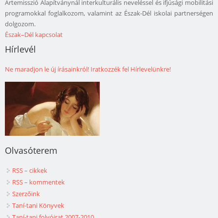
Artemisszió Alapítványnál interkulturális neveléssel és ifjúsági mobilitási
programokkal foglalkozom, valamint az Észak-Dél iskolai partnerségen
dolgozom.
Észak–Dél kapcsolat
Hírlevél
Ne maradjon le új írásainkról! Iratkozzék fel Hírlevelünkre!
Olvasóterem
RSS – cikkek
RSS – kommentek
Szerzőink
Taní-tani Könyvek
Taní-tani folyóirat 2007-2010