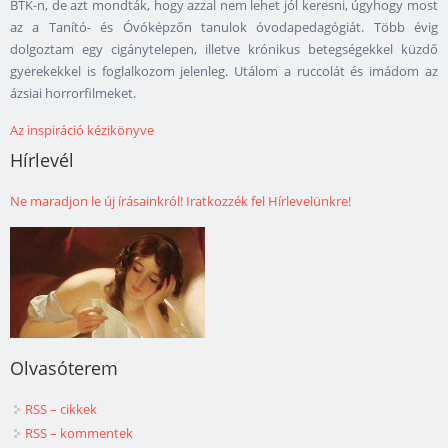
BTK-n, de azt mondták, hogy azzal nem lehet jól keresni, úgyhogy most
az a Tanító- és Óvóképzőn tanulok óvodapedagógiát. Több évig
dolgoztam egy cigánytelepen, illetve krónikus betegségekkel küzdő
gyerekekkel is foglalkozom jelenleg. Utálom a ruccolát és imádom az
ázsiai horrorfilmeket.
Az inspiráció kézikönyve
Hírlevél
Ne maradjon le új írásainkról! Iratkozzék fel Hírlevelünkre!
Olvasóterem
RSS – cikkek
RSS – kommentek