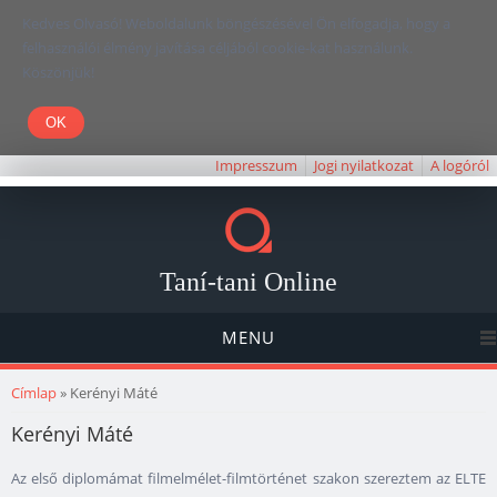
Kedves Olvasó! Weboldalunk böngészésével Ön elfogadja, hogy a
felhasználói élmény javítása céljából cookie-kat használunk.
Köszönjük!
Impresszum
Jogi nyilatkozat
A logóról
Taní-tani Online
MENU
Jelenlegi hely
Címlap
» Kerényi Máté
Kerényi Máté
Az első diplomámat filmelmélet-filmtörténet szakon szereztem az ELTE