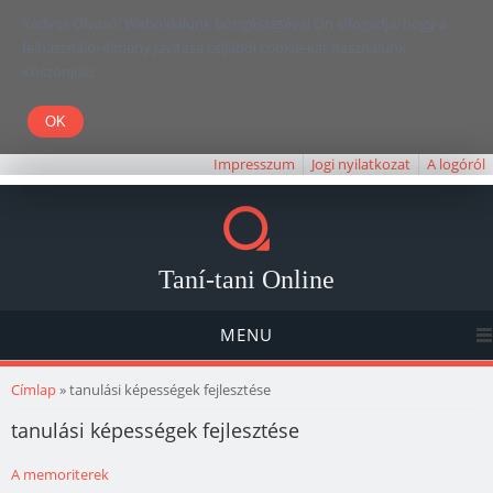
Kedves Olvasó! Weboldalunk böngészésével Ön elfogadja, hogy a
felhasználói élmény javítása céljából cookie-kat használunk.
Köszönjük!
Impresszum
Jogi nyilatkozat
A logóról
Taní-tani Online
MENU
Jelenlegi hely
Címlap
» tanulási képességek fejlesztése
tanulási képességek fejlesztése
A memoriterek