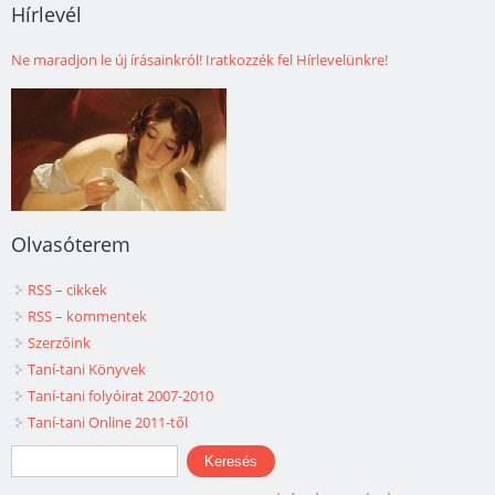
Hírlevél
Ne maradjon le új írásainkról! Iratkozzék fel Hírlevelünkre!
Olvasóterem
RSS – cikkek
RSS – kommentek
Szerzőink
Taní-tani Könyvek
Taní-tani folyóirat 2007-2010
Taní-tani Online 2011-től
Keresés űrlap
Keresés