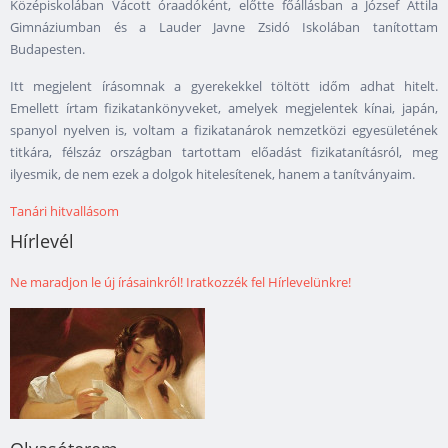
Középiskolában Vácott óraadóként, előtte főállásban a József Attila
Gimnáziumban és a Lauder Javne Zsidó Iskolá­ban tanítottam
Budapesten.
Itt megjelent írásomnak a gyerekekkel töltött időm adhat hitelt.
Emellett írtam fizikatankönyveket, amelyek megjelentek kínai, japán,
spanyol nyelven is, voltam a fizikatanárok nemzetközi egyesületének
titkára, félszáz országban tartottam előadást fizikatanításról, meg
ilyesmik, de nem ezek a dolgok hitelesítenek, hanem a tanítványaim.
Tanári hitvallásom
Hírlevél
Ne maradjon le új írásainkról! Iratkozzék fel Hírlevelünkre!