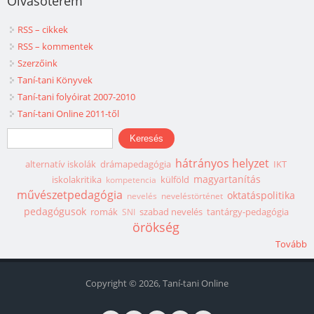
Olvasóterem
RSS – cikkek
RSS – kommentek
Szerzőink
Taní-tani Könyvek
Taní-tani folyóirat 2007-2010
Taní-tani Online 2011-től
Keresés űrlap
Keresés
hátrányos helyzet
alternatív iskolák
drámapedagógia
IKT
magyartanítás
iskolakritika
külföld
kompetencia
művészetpedagógia
oktatáspolitika
nevelés
neveléstörténet
pedagógusok
romák
szabad nevelés
tantárgy-pedagógia
SNI
örökség
Tovább
Copyright © 2026, Taní-tani Online