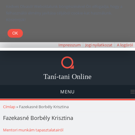
Kedves Olvasó! Weboldalunk böngészésével Ön elfogadja, hogy a
felhasználói élmény javítása céljából cookie-kat használunk.
Köszönjük!
Impresszum
Jogi nyilatkozat
A logóról
Taní-tani Online
MENU
Jelenlegi hely
Címlap
» Fazekasné Borbély Krisztina
Fazekasné Borbély Krisztina
Mentori munkám tapasztalatairól