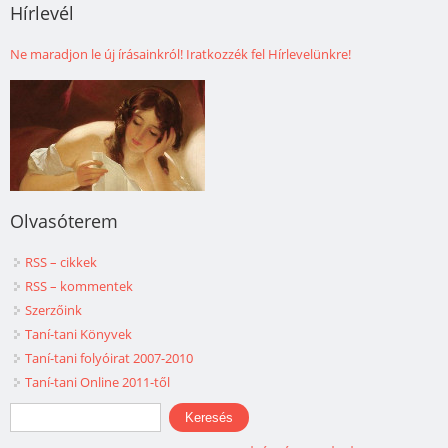
Hírlevél
Ne maradjon le új írásainkról! Iratkozzék fel Hírlevelünkre!
Olvasóterem
RSS – cikkek
RSS – kommentek
Szerzőink
Taní-tani Könyvek
Taní-tani folyóirat 2007-2010
Taní-tani Online 2011-től
Keresés űrlap
Keresés