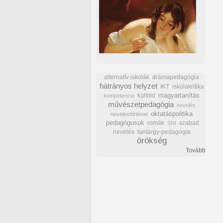
alternatív iskolák
drámapedagógia
hátrányos helyzet
IKT
iskolakritika
külföld
magyartanítás
kompetencia
művészetpedagógia
nevelés
oktatáspolitika
neveléstörténet
pedagógusok
romák
szabad
SNI
nevelés
tantárgy-pedagógia
örökség
Tovább