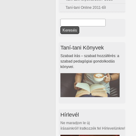
Taní-tani Online 2011-től
Keresés
Keresés űrlap
Taní-tani Könyvek
Szabad írás – szabad hozzáférés: a
szabad pedagógiai gondolkodás
könyvei.
Hírlevél
Ne maradjon le új
írásainkról! Iratkozzék fel Hírlevelünkre!