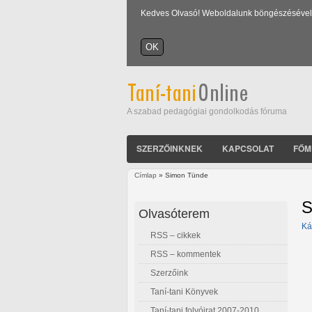
Kedves Olvasó! Weboldalunk böngészésével Ön
A szabad pedagógiai gondolkodás fóruma
SZERZŐINKNEK
KAPCSOLAT
FŐM
Címlap
» Simon Tünde
Jelenlegi hely
S
Olvasóterem
Ká
RSS – cikkek
RSS – kommentek
Szerzőink
Taní-tani Könyvek
Taní-tani folyóirat 2007-2010