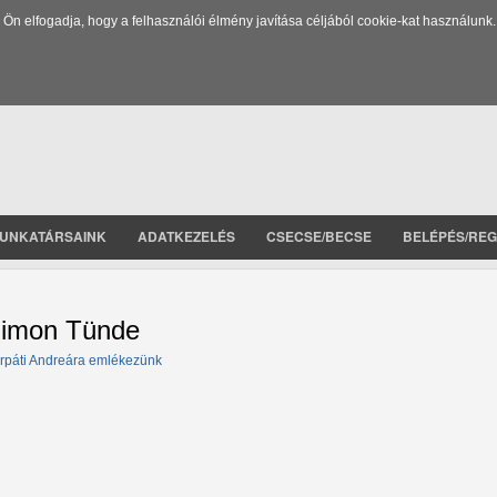
 elfogadja, hogy a felhasználói élmény javítása céljából cookie-kat használunk.
UNKATÁRSAINK
ADATKEZELÉS
CSECSE/BECSE
BELÉPÉS/REG
imon Tünde
rpáti Andreára emlékezünk