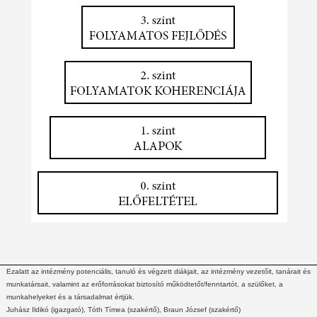
Ezalatt az intézmény potenciális, tanuló és végzett diákjait, az intézmény vezetőit, tanárait és
munkatársait, valamint az erőforrásokat biztosító működtetőt/fenntartót, a szülőket, a
munkahelyeket és a társadalmat értjük.
Juhász Ildikó (igazgató), Tóth Tímea (szakértő), Braun József (szakértő)