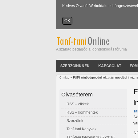
Kedves Olvasó! Weboldalunk böngészésével Ön
A szabad pedagógiai gondolkodás fóruma
SZERZŐINKNEK
KAPCSOLAT
FŐM
Címlap
» FÜPI minőségmodell oktatási-nevelési intézm
Jelenlegi hely
F
Olvasóterem
i
RSS – cikkek
Ta
RSS – kommentek
Az
Szerzőink
va
Taní-tani Könyvek
A 
Taní-tani folyóirat 2007-2010