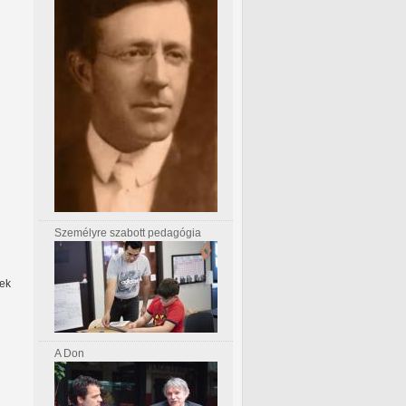
Személyre szabott pedagógia
yek
A Don