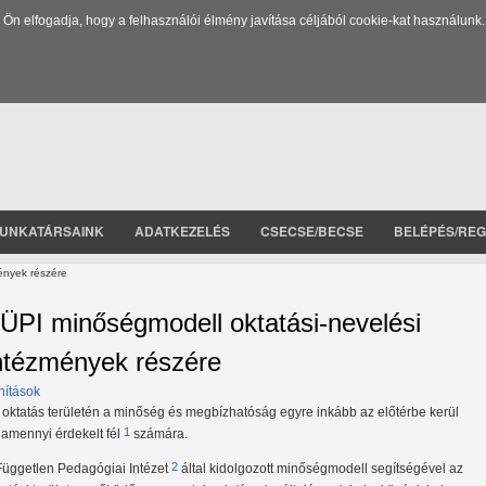
 elfogadja, hogy a felhasználói élmény javítása céljából cookie-kat használunk.
UNKATÁRSAINK
ADATKEZELÉS
CSECSE/BECSE
BELÉPÉS/REG
ények részére
ÜPI minőségmodell oktatási-nevelési
ntézmények részére
nítások
 oktatás területén a minőség és megbízhatóság egyre inkább az előtérbe kerül
1
lamennyi érdekelt fél
számára.
2
Független Pedagógiai Intézet
által kidolgozott minőségmodell segítségével az