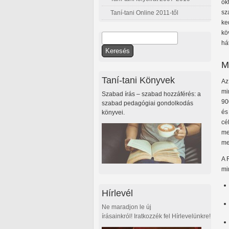
ok
sz
Taní-tani Online 2011-től
ke
kö
Keresés
há
Keresés űrlap
M
Taní-tani Könyvek
Az
mi
Szabad írás – szabad hozzáférés: a
90
szabad pedagógiai gondolkodás
és
könyvei.
cé
me
me
A 
mi
Hírlevél
Ne maradjon le új
írásainkról! Iratkozzék fel Hírlevelünkre!