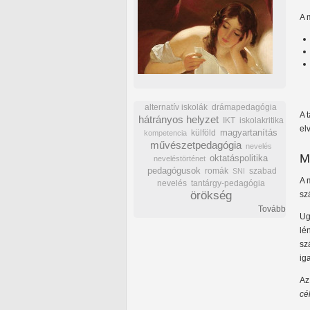
A 
alternatív iskolák
drámapedagógia
A 
hátrányos helyzet
IKT
iskolakritika
el
külföld
magyartanítás
kompetencia
művészetpedagógia
nevelés
M
oktatáspolitika
neveléstörténet
pedagógusok
romák
szabad
SNI
A 
nevelés
tantárgy-pedagógia
örökség
sz
Tovább
Ug
lé
sz
ig
Az
cé