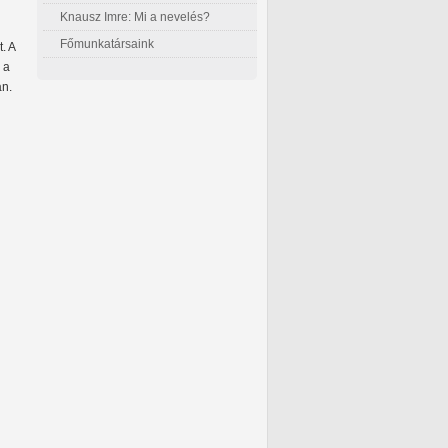
Knausz Imre: Mi a nevelés?
Főmunkatársaink
. A
 a
an.