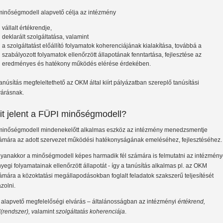
minőségmodell alapvető célja az intézmény
vállalt értékrendje,
deklarált szolgáltatása, valamint
a szolgáltatást előállító folyamatok koherenciájának kialakítása, továbbá a
szabályozott folyamatok ellenőrzött állapotának fenntartása, fejlesztése az
eredményes és hatékony működés elérése érdekében.
tanúsítás megfeleltethető az OKM által kiírt pályázatban szereplő tanúsítási
várásnak.
it jelent a FÜPI minőségmodell?
minőségmodell mindenekelőtt alkalmas eszköz az intézmény menedzsmentje
ámára az adott szervezet működési hatékonyságának emeléséhez, fejlesztéséhez.
yanakkor a minőségmodell képes harmadik fél számára is felmutatni az intézmén
nyegi folyamatainak ellenőrzött állapotát - így a tanúsítás alkalmas pl. az OKM
ámára a közoktatási megállapodásokban foglalt feladatok szakszerű teljesítését
azolni.
 alapvető megfelelőségi elvárás – általánosságban az intézményi
értékrend,
l(rendszer), v
alamint
szolgáltatás koherenciája
.