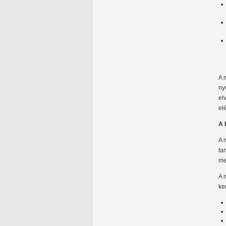
A 
ny
el
el
A 
A 
ta
me
A 
ke