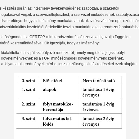
felkészítés során az intézmény tevékenységéhez szabottan, a szakértők
mogatásával végzik a szervezetfejlesztést, a szervezet működésének szabályozását
dszer előnye, hogy az intézmény munkatársainak aktív részvételére épít, ezért már
ndszerkialakítás kezdetétől érdekeltté teszi a munkatársakat a rendszerfenntartásb
minőségmodellt a CERTOP, mint rendszertanúsító szervezet igazolja független
akértő közreműködésével. Ők igazolják, hogy az intézmény:
kialakította-e a saját szabályozó rendszerét, amely megfelel a jogszabályi
követelményeknek és a FÜPI minőségmodell követelményrendszerének,
a folyamatok eredményeit méri-e, tesz-e szükséges intézkedéseket ezek alapján.