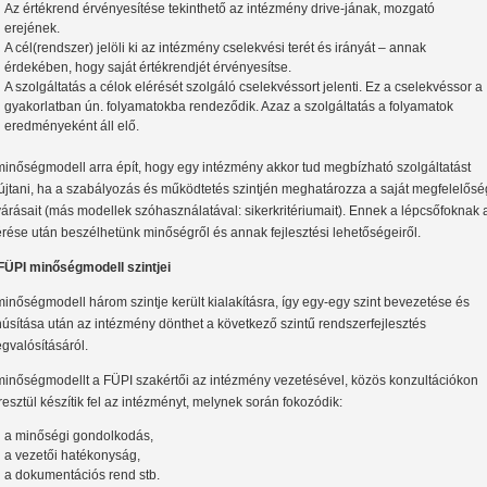
Az értékrend érvényesítése tekinthető az intézmény drive-jának, mozgató
erejének.
A cél(rendszer) jelöli ki az intézmény cselekvési terét és irányát – annak
érdekében, hogy saját értékrendjét érvényesítse.
A szolgáltatás a célok elérését szolgáló cselekvéssort jelenti. Ez a cselekvéssor a
gyakorlatban ún. folyamatokba rendeződik. Azaz a szolgáltatás a folyamatok
eredményeként áll elő.
minőségmodell arra épít, hogy egy intézmény akkor tud megbízható szolgáltatást
újtani, ha a szabályozás és működtetés szintjén meghatározza a saját megfelelősé
várásait (más modellek szóhasználatával: sikerkritériumait). Ennek a lépcsőfoknak 
érése után beszélhetünk minőségről és annak fejlesztési lehetőségeiről.
FÜPI minőségmodell szintjei
minőségmodell három szintje került kialakításra, így egy-egy szint bevezetése és
núsítása után az intézmény dönthet a következő szintű rendszerfejlesztés
gvalósításáról.
minőségmodellt a FÜPI szakértői az intézmény vezetésével, közös konzultációkon
resztül készítik fel az intézményt, melynek során fokozódik:
a minőségi gondolkodás,
a vezetői hatékonyság,
a dokumentációs rend stb.