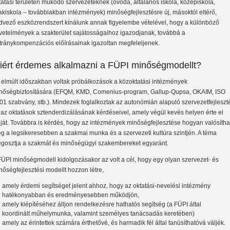
tatási területen működő szervezeteknek (óvoda, általános iskola, középiskola,
akiskola – továbbiakban intézmények) minőségfejlesztésre új, másoktól eltérő,
dvező eszközrendszert kínálunk annak figyelembe vételével, hogy a különböző
vetelmények a szakterület sajátosságaihoz igazodjanak, továbbá a
tránykompenzációs előírásainak igazoltan megfeleljenek.
iért érdemes alkalmazni a FÜPI minőségmodellt?
 elmúlt időszakban voltak próbálkozások a közoktatási intézmények
nőségbiztosítására (EFQM, KMD, Comenius-program, Gallup-Qupsa, OKAIM, ISO
01 szabvány, stb.). Mindezek foglalkoztak az autonómián alapuló szervezetfejleszt
 az oktatások sztenderdizálásának kérdéseivel, amely végül kevés helyen érte el
lját. Továbbra is kérdés, hogy az intézmények minőségfejlesztése hogyan valósítha
g a legsikeresebben a szakmai munka és a szervezeti kultúra szintjén. A téma
gosztja a szakmát és minőségügyi szakembereket egyaránt.
FÜPI minőségmodell kidolgozásakor az volt a cél, hogy egy olyan szervezet- és
nőségfejlesztési modellt hozzon létre,
amely érdemi segítséget jelent ahhoz, hogy az oktatási-nevelési intézmény
hatékonyabban és eredményesebben működjön,
amely kiépítéséhez álljon rendelkezésre hathatós segítség (a FÜPI által
koordinált műhelymunka, valamint személyes tanácsadás keretében)
amely az érintettek számára érthetővé, és harmadik fél által tanúsíthatóvá váljék.