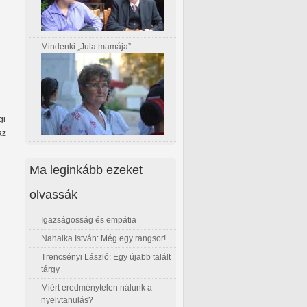
Mindenki „Jula mamája”
gi
az
Ma leginkább ezeket
olvassák
Igazságosság és empátia
Nahalka István: Még egy rangsor!
Trencsényi László: Egy újabb talált
tárgy
Miért eredménytelen nálunk a
nyelvtanulás?