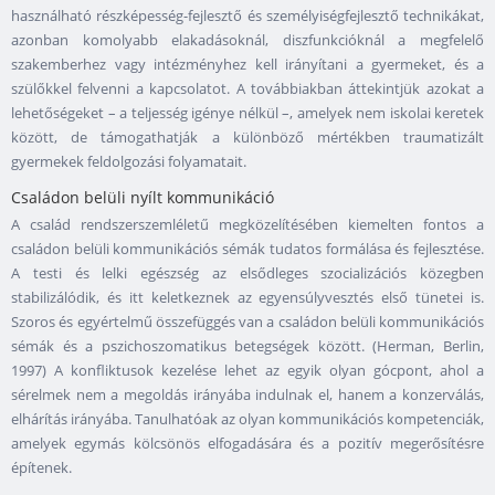
használható részképesség-fejlesztő és személyiségfejlesztő technikákat,
azonban komolyabb elakadásoknál, diszfunkcióknál a megfelelő
szakemberhez vagy intézményhez kell irányítani a gyermeket, és a
szülőkkel felvenni a kapcsolatot. A továbbiakban áttekintjük azokat a
lehetőségeket – a teljesség igénye nélkül –, amelyek nem iskolai keretek
között, de támogathatják a különböző mértékben traumatizált
gyermekek feldolgozási folyamatait.
Családon belüli nyílt kommunikáció
A család rendszerszemléletű megközelítésében kiemelten fontos a
családon belüli kommunikációs sémák tudatos formálása és fejlesztése.
A testi és lelki egészség az elsődleges szocializációs közegben
stabilizálódik, és itt keletkeznek az egyensúlyvesztés első tünetei is.
Szoros és egyértelmű összefüggés van a családon belüli kommunikációs
sémák és a pszichoszomatikus betegségek között. (Herman, Berlin,
1997) A konfliktusok kezelése lehet az egyik olyan gócpont, ahol a
sérelmek nem a megoldás irányába indulnak el, hanem a konzerválás,
elhárítás irányába. Tanulhatóak az olyan kommunikációs kompetenciák,
amelyek egymás kölcsönös elfogadására és a pozitív megerősítésre
építenek.