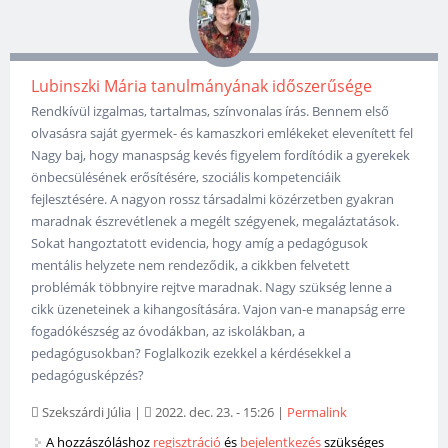
Lubinszki Mária tanulmányának időszerűsége
Rendkívül izgalmas, tartalmas, színvonalas írás. Bennem első
olvasásra saját gyermek- és kamaszkori emlékeket elevenített fel
Nagy baj, hogy manaspság kevés figyelem fordítódik a gyerekek
önbecsülésének erősítésére, szociális kompetenciáik
fejlesztésére. A nagyon rossz társadalmi közérzetben gyakran
maradnak észrevétlenek a megélt szégyenek, megaláztatások.
Sokat hangoztatott evidencia, hogy amíg a pedagógusok
mentális helyzete nem rendeződik, a cikkben felvetett
problémák többnyire rejtve maradnak. Nagy szükség lenne a
cikk üzeneteinek a kihangosítására. Vajon van-e manapság erre
fogadókészség az óvodákban, az iskolákban, a
pedagógusokban? Foglalkozik ezekkel a kérdésekkel a
pedagógusképzés?
Szekszárdi Júlia
|
2022. dec. 23. - 15:26
|
Permalink
A hozzászóláshoz
regisztráció
és
bejelentkezés
szükséges