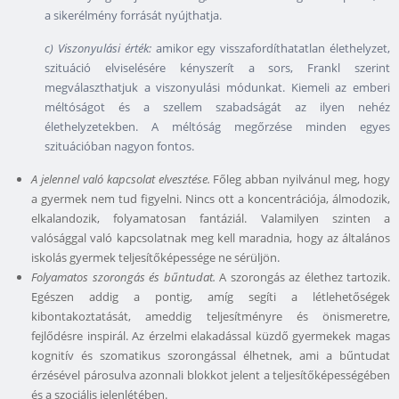
a sikerélmény forrását nyújthatja.
c) Viszonyulási érték:
amikor egy visszafordíthatatlan élethelyzet,
szituáció elviselésére kényszerít a sors, Frankl szerint
megválaszthatjuk a viszonyulási módunkat. Kiemeli az emberi
méltóságot és a szellem szabadságát az ilyen nehéz
élethelyzetekben. A méltóság megőrzése minden egyes
szituációban nagyon fontos.
A jelennel való kapcsolat elvesztése.
Főleg abban nyilvánul meg, hogy
a gyermek nem tud figyelni. Nincs ott a koncentrációja, álmodozik,
elkalandozik, folyamatosan fantáziál. Valamilyen szinten a
valósággal való kapcsolatnak meg kell maradnia, hogy az általános
iskolás gyermek teljesítőképessége ne sérüljön.
Folyamatos szorongás és bűntudat.
A szorongás az élethez tartozik.
Egészen addig a pontig, amíg segíti a létlehetőségek
kibontakoztatását, ameddig teljesítményre és önismeretre,
fejlődésre inspirál. Az érzelmi elakadással küzdő gyermekek magas
kognitív és szomatikus szorongással élhetnek, ami a bűntudat
érzésével párosulva azonnali blokkot jelent a teljesítőképességében
és a szociális jelenlétében.