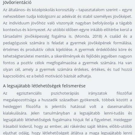
Jövőorientáció
Az általános- és középiskolás korosztály – tapasztatalom szerint – egyre
nehezebben tudja kidolgozni az adekvát és stabil személyes jövőképet.
Az individuum jövőhöz való viszonyát nagyban befolyásolja a tágabb
kontextus és környezet. Az utóbbi időben egyre inkább előtérbe kerül a
társadalmi jövőképesség fogalma is. (Monda, 2018) A család és a
pedagógusok számára is feladat a gyermek jövőképének formálása,
értelmes és produktív célok kijelölése. A gyermek érdeklődési köre és
tehetségterületei mentén, a sikerélmények és fejlődés jegyében nagyon
fontos a pozitív célok megfogalmazása a gyermek számára. Ha van
olyan cél, amely a gyermek számára érdekes, értékes, és tud hozzá
kapcsolódni, ez a belső motiváció bázisát adhatja.
A legsajátabb létlehetőségek felismerése
Az egzisztenciális pszichoterápiás irányzatok filozófiai
megalapozottsága a huszadik században gyökerezik, többek között a
heideggeri filozófia is jelentős hatással volt a daseinanalízis
kialakulására. Jelen tanulmányban a legsajátabb lenni-tudás és
legsajátabb létlehetőségek fogalmaira hívjuk fel a figyelmet. Heidegger
írásaiból kiderül, hogy az ember, aki rákérdez saját létére, előbb-utóbb
eljuthat odáig, hogy létlehetőségeit átlátva a maga legsajátabb lenni