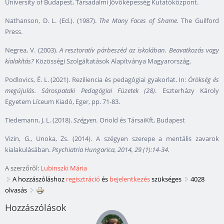
University of Budapest, Társadalmi Jövőképesség Kutatóközpont.
Nathanson, D. L. (Ed.). (1987).
The Many Faces of Shame.
The Guilford
Press.
Negrea, V. (2003).
A resztoratív párbeszéd az iskolában. Beavatkozás vagy
kialakítás?
Közösségi Szolgáltatások Alapítványa Magyarország.
Podlovics, É. L. (2021). Reziliencia és pedagógiai gyakorlat. In:
Örökség és
megújulás. Sárospataki Pedagógiai Füzetek (28)
. Eszterházy Károly
Egyetem Líceum Kiadó, Eger, pp. 71-83.
Tiedemann, J. L. (2018).
Szégyen.
Oriold és TársaiKft, Budapest
Vizin, G., Unoka, Zs. (2014). A szégyen szerepe a mentális zavarok
kialakulásában.
Psychiatria Hungarica, 2014, 29 (1):14-34.
A szerzőről:
Lubinszki Mária
A hozzászóláshoz
regisztráció
és
bejelentkezés
szükséges
4028
olvasás
Hozzászólások