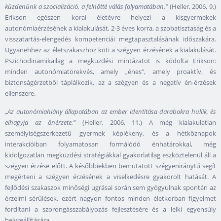
küzdenünk a szocializáció, a felnőtté válás folyamatában.”
(Heller, 2006, 9.)
Erikson egészen korai életévre helyezi a kisgyermekek
autonómiaérzésének a kialakulását, 2-3 éves korra, a szobatisztaság és a
visszatartás-elengedés kompetenciái megtapasztalásának időszakára.
Ugyanehhez az életszakaszhoz köti a szégyen érzésének a kialakulását.
Pszichodinamikailag a megküzdési mintázatot is kódolta Erikson:
minden autonómiatörekvés, amely „énes”, amely proaktív, és
biztonságérzetből táplálkozik, az a szégyen és a negatív én-érzések
ellenszere.
„Az autonómiahiány állapotában az ember identitása darabokra hullik, és
elhagyja az önérzete.”
(Heller, 2006, 11.) A még kialakulatlan
személyiségszerkezetű gyermek képlékeny, és a hétköznapok
interakcióiban folyamatosan formálódó énhatárokkal, még
kidolgozatlan megküzdési stratégiákkal gyakorlatilag eszköztelenül áll a
szégyen érzése előtt. A későbbiekben bemutatott szégyeniránytű segít
megérteni a szégyen érzésének a viselkedésre gyakorolt hatását. A
fejlődési szakaszok minőségi ugrásai során sem gyógyulnak spontán az
érzelmi sérülések, ezért nagyon fontos minden életkorban figyelmet
fordítani a szorongásszabályozás fejlesztésére és a lelki egyensúly
helyreállítására.