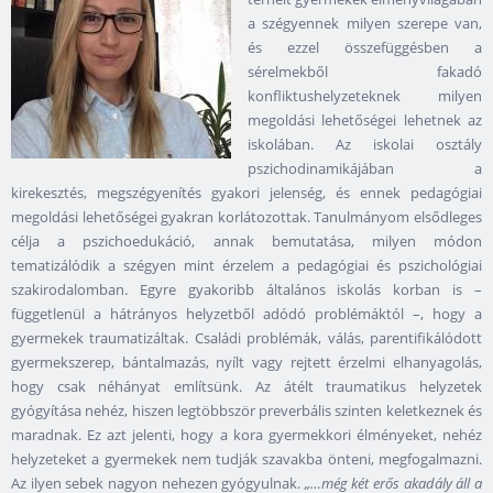
a szégyennek milyen szerepe van,
és ezzel összefüggésben a
sérelmekből fakadó
konfliktushelyzeteknek milyen
megoldási lehetőségei lehetnek az
iskolában. Az iskolai osztály
pszichodinamikájában a
kirekesztés, megszégyenítés gyakori jelenség, és ennek pedagógiai
megoldási lehetőségei gyakran korlátozottak. Tanulmányom elsődleges
célja a pszichoedukáció, annak bemutatása, milyen módon
tematizálódik a szégyen mint érzelem a pedagógiai és pszichológiai
szakirodalomban. Egyre gyakoribb általános iskolás korban is –
függetlenül a hátrányos helyzetből adódó problémáktól –, hogy a
gyermekek traumatizáltak. Családi problémák, válás, parentifikálódott
gyermekszerep, bántalmazás, nyílt vagy rejtett érzelmi elhanyagolás,
hogy csak néhányat említsünk. Az átélt traumatikus helyzetek
gyógyítása nehéz, hiszen legtöbbször preverbális szinten keletkeznek és
maradnak. Ez azt jelenti, hogy a kora gyermekkori élményeket, nehéz
helyzeteket a gyermekek nem tudják szavakba önteni, megfogalmazni.
Az ilyen sebek nagyon nehezen gyógyulnak.
„…még két erős akadály áll a