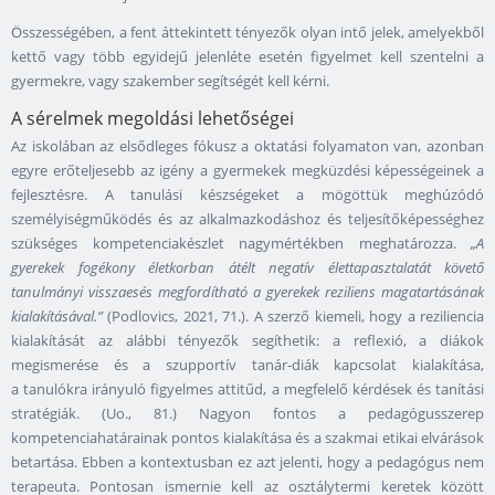
Összességében, a fent áttekintett tényezők olyan intő jelek, amelyekből
kettő vagy több egyidejű jelenléte esetén figyelmet kell szentelni a
gyermekre, vagy szakember segítségét kell kérni.
A sérelmek megoldási lehetőségei
Az iskolában az elsődleges fókusz a oktatási folyamaton van, azonban
egyre erőteljesebb az igény a gyermekek megküzdési képességeinek a
fejlesztésre. A tanulási készségeket a mögöttük meghúzódó
személyiségműködés és az alkalmazkodáshoz és teljesítőképességhez
szükséges kompetenciakészlet nagymértékben meghatározza.
„A
gyerekek fogékony életkorban átélt negatív élettapasztalatát követő
tanulmányi visszaesés megfordítható a gyerekek reziliens magatartásának
kialakításával.”
(Podlovics, 2021, 71.). A szerző kiemeli, hogy a reziliencia
kialakítását az alábbi tényezők segíthetik: a reflexió, a diákok
megismerése és a szupportív tanár-diák kapcsolat kialakítása,
a tanulókra irányuló figyelmes attitűd, a megfelelő kérdések és tanítási
stratégiák. (Uo., 81.) Nagyon fontos a pedagógusszerep
kompetenciahatárainak pontos kialakítása és a szakmai etikai elvárások
betartása. Ebben a kontextusban ez azt jelenti, hogy a pedagógus nem
terapeuta. Pontosan ismernie kell az osztálytermi keretek között