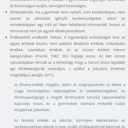
és biztonságot nyújtó, támogató közösségre.
Élménykerülés.
Ha a gyermek nem nyitott, nem kezdeményez, nem
szereti az aktivitást igénylő tevékenységeket, akkor ez
mindenképpen egy intő jel. Nem feltétlenül introvertált, hiszen az
introverzió nem jár együtt élménykerüléssel.
Értékvezérelt viselkedés hiánya.
A logoterápia különbséget tesz az
egyes értékek között, mint például általános értékek, individuális
értékek, személyes értékek, és az összes értéket három
kategóriában (Frankl, 1982, 39.) foglalja össze. Az élet
összes
szituációjában fennáll az a lehetőség, hogy a három közül legalább
egy
értékkategóriát realizáljon, s ezáltal a szituáció értelmét
megtalálja (Laengle, 2011).
a) Élmény-értékek:
megélni, átélni és megtapasztalni az életet a
maga minőségében, teljességében és tökéletlenségében. Az
élménypedagógia a megélt élményeket tanulási tapasztalattal
kapcsolja össze, ez a gyermekek számára mélyebb tudás
elsajátítást jelentheti.
b) Teremtő értékek:
az alkotás, bármilyen életterületen és
tevékenységben jelenik is meg, önálló értékkategóriát képvisel, és