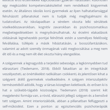
egy megküzdési kompetenciakészlettel nem rendelkező kisgyermek
esetén. Az általános iskolás korú gyermekek az ilyen halhatatlansággal
felruházott pillanatokat nem is tudják még megfogalmazni és
tudatosítani. Az iskolapadban a sérelem okozta lelki sérülések
viselkedészavarokban, kognitív zavarokban és pszichoszomatikus
megbetegedésekben is megnyilvánulhatnak. Az érzelmi elakadások
oldásának legnehezebb pontjai felnőttek estén a személyes felelősség
felvállalása, túllépés a másik hibáztatásán, a bosszúfantáziákon,
valamint az adott személy önmagának való megbocsátása: a meg nem
élt idő és a meg nem élt élet okozta hiány elengedése.
A szégyennek a legnagyobb a terjedési sebessége, a legkönnyebben tud
elárasztani (Tiedemann, 2018). Ebből fakadóan az én integritását
veszélyezteti, az önértékelést radikálisan csökkenti, és jelentősen kihat a
szégyent átélő gyermekek viselkedésére. A szégyen interszubjektív
természetéből adódik, hogy a társas közegben keletkezik, és erősen ki is
hat a szűkebb-tágabb közösségre. Tiedemann (2018) szerint két
megjelenési formája van, a rövid, elárasztó jellegű szégyen és a bensővé
tett szégyen. Amint interiorizálódik, abban a pillanatban felfüggeszti a
self-működést. Ezen a ponton az egzisztenciális pszichoterápiák