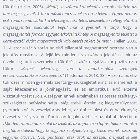
tükrözi (Heller, 2006).
„Mindig a számunkra jelentős mások tekintete az,
ami megszégyenít. S ha a másik nincs is jelen, ha a tekintet éppen nem is
esik ránk, szembesülünk a lehetséges tekintettel, képzeletben retteghetünk a
megszégyenítés pillanatától. Végül már a gyermek is tudja, hogy a
megszégyenítés forrása egyfajta erkölcsi tekintély. A megszégyenítő tekintet a
környezettől elvárt magatartástól való eltérésünkért büntet.”
(Heller, 2006,
7.) A szocializáció során az első pillanatól meghatározó szerepe van a
jelentős másiknak. A fejlődés minden szakaszában jelentéssel bír az
érzelmileg fontos személyek tükrözése, akár negatív, akár pozitív ez a
tükör.
„Kiemelt jelentősége van a vonatkoztatási személyek
érzelemvisszatükröző szerepének.”
(Tiedemann, 2018, 38.) Hiszen a pozitív
tükrözés minden gyermeki szelftárgy-szükségletet érint: az elismerést, a
saját létezésének a jóváhagyását, és az empatikus, értő érzelmi
visszatükrözést (Uo.). A szégyen ennek értelmében az összes szelftárgy-
szükségletet befolyásolhatja. Még stabil, érzelmileg kiegyensúlyozott
gyermekeknél is veszélyforrás lehet, az önbecsülést és énhatékonyág
érzését veszélyeztetve. Pontosan fogalmaz Heller az alábbi idézetben:
„Minden traumatapasztalat az izoláció, az impotencia tapasztalata, annak a
megtapasztalása, hogy ki vagyunk szolgáltatva egy külső erőnek, azoknak
vagyunk alávetve. Nos, pontosan ezek azok az érzések, melyeket le kell