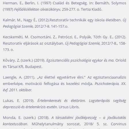
Herman, E., Berlin, I. (1997) Család és Betegség. In: Bernáth, Solymos
(1997)
Fejlődéslélektan olvasókönyv,
259-277. o. Tertia Kiadó.
Kalmár, M., Nagy É., (2012).Resztoratív technikák egy iskola életében.
Új
Pedagógiai Szemle,
2012/7-8. 141-157.o.
Kecskeméti, M. Csomortáni, Z., Petróczi, E., Polyák, Tóth Gy. E., (2012).
Resztoratív eljárások az osztályban.
Új Pedagógiai Szemle,
2012/7-8., 158-
173. o.
Kőváry, Z. (szerk.) (2019).
Egzisztenciális pszichológia egykor és ma.
Oriold
és Társai Kft, Budapest.
Laengle, A. (2011). „Az élettel egyetértve élni.” Az egzisztenciaanalízis
emberképe, motiváció felfogása és kezelési módja.
Pszichoterápia, XX.
évf. 2011. október.
Lukas, E. (2019).
Értelemkeresés és életöröm. Logoterápiás segítség
depresszió és értelemkrízis esetén.
Ursus Libris.
Monda, E. (szerk.) (2018).
A társadalmi jövőképesség – a jövőkutatás
kontextusában.
Műhelytanulmány sorozat, 2018/ 5. sz. Corvinus