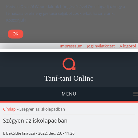
Kedves Olvasó! Weboldalunk böngészésével Ön elfogadja, hogy a
felhasználói élmény javítása céljából cookie-kat használunk.
Köszönjük!
Impresszum
Jogi nyilatkozat
A logóról
Taní-tani Online
MENU
Jelenlegi hely
Címlap
» Szégyen az iskolapadban
Szégyen az iskolapadban
Beküldte
knauszi
- 2022. dec. 23. - 11:26