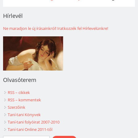
Hírlevél
Ne maradjon le új írásainkról! Iratkozzék fel Hírlevelünkre!
Olvasóterem
RSS – cikkek
RSS – kommentek
Szerzőink
Taní-tani Könyvek
Taní-tani folyóirat 2007-2010
Taní-tani Online 2011-től
Keresés űrlap
Keresés