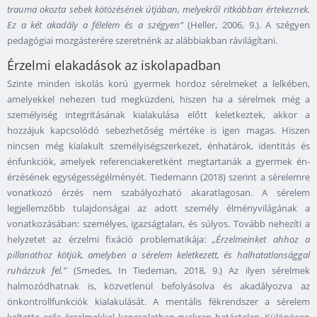
trauma okozta sebek kötözésének útjában, melyekről ritkábban értekeznek.
Ez a két akadály a félelem és a szégyen”
(Heller, 2006, 9.). A szégyen
pedagógiai mozgásterére szeretnénk az alábbiakban rávilágítani.
Érzelmi elakadások az iskolapadban
Szinte minden iskolás korú gyermek hordoz sérelmeket a lelkében,
amelyekkel nehezen tud megküzdeni, hiszen ha a sérelmek még a
személyiség integritásának kialakulása előtt keletkeztek, akkor a
hozzájuk kapcsolódó sebezhetőség mértéke is igen magas. Hiszen
nincsen még kialakult személyiségszerkezet, énhatárok, identitás és
énfunkciók, amelyek referenciakeretként megtartanák a gyermek én-
érzésének egységességélményét. Tiedemann (2018) szerint a sérelemre
vonatkozó érzés nem szabályozható akaratlagosan. A sérelem
legjellemzőbb tulajdonságai az adott személy élményvilágának a
vonatkozásában: személyes, igazságtalan, és súlyos. Tovább nehezíti a
helyzetet az érzelmi fixáció problematikája:
„Érzelmeinket ahhoz a
pillanathoz kötjük, amelyben a sérelem keletkezett, és halhatatlansággal
ruházzuk fel.”
(Smedes, In Tiedeman, 2018, 9.) Az ilyen sérelmek
halmozódhatnak is, közvetlenül befolyásolva és akadályozva az
önkontrollfunkciók kialakulását. A mentális fékrendszer a sérelem
keltette erős érzelmekkel kapcsolatban gyakran hatástalan. Különösen