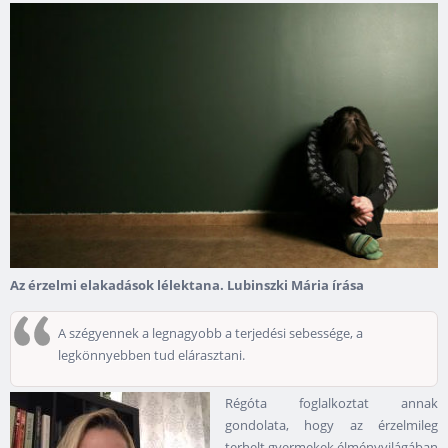
Az érzelmi elakadások lélektana. Lubinszki Mária írása
A szégyennek a legnagyobb a terjedési sebessége, a
legkönnyebben tud elárasztani.
Régóta foglalkoztat annak
gondolata, hogy az érzelmileg
terhelt gyermekek élményvilágában