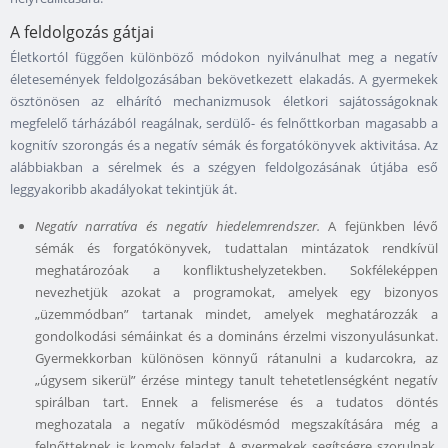
A feldolgozás gátjai
Életkortól függően különböző módokon nyilvánulhat meg a negatív
életesemények feldolgozásában bekövetkezett elakadás. A gyermekek
ösztönösen az elhárító mechanizmusok életkori sajátosságoknak
megfelelő tárházából reagálnak, serdülő- és felnőttkorban magasabb a
kognitív szorongás és a negatív sémák és forgatókönyvek aktivitása. Az
alábbiakban a sérelmek és a szégyen feldolgozásának útjába eső
leggyakoribb akadályokat tekintjük át.
Negatív narratíva és negatív hiedelemrendszer.
A fejünkben lévő
sémák és forgatókönyvek, tudattalan mintázatok rendkívül
meghatározóak a konfliktushelyzetekben. Sokféleképpen
nevezhetjük azokat a programokat, amelyek egy bizonyos
„üzemmódban” tartanak mindet, amelyek meghatározzák a
gondolkodási sémáinkat és a domináns érzelmi viszonyulásunkat.
Gyermekkorban különösen könnyű rátanulni a kudarcokra, az
„úgysem sikerül” érzése mintegy tanult tehetetlenségként negatív
spirálban tart. Ennek a felismerése és a tudatos döntés
meghozatala a negatív működésmód megszakítására még a
felnőtteknek is komoly feladat. A gyermekek segítségre szorulnak,