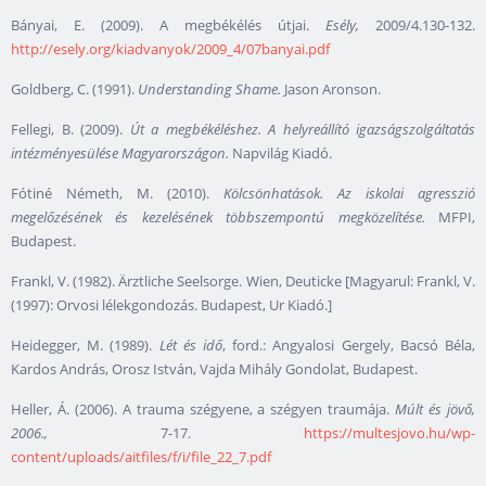
Bányai, E. (2009). A megbékélés útjai.
Esély,
2009/4.130-132.
http://esely.org/kiadvanyok/2009_4/07banyai.pdf
Goldberg, C. (1991).
Understanding Shame.
Jason Aronson.
Fellegi, B. (2009).
Út a megbékéléshez. A helyreállító igazságszolgáltatás
intézményesülése Magyarországon.
Napvilág Kiadó.
Fótiné Németh, M. (2010).
Kölcsönhatások. Az iskolai agresszió
megelőzésének és kezelésének többszempontú megközelítése.
MFPI,
Budapest.
Frankl, V. (1982). Ärztliche Seelsorge. Wien, Deuticke [Magyarul: Frankl, V.
(1997): Orvosi lélekgondozás. Budapest, Ur Kiadó.]
Heidegger, M. (1989).
Lét és idő
, ford.: Angyalosi Gergely, Bacsó Béla,
Kardos András, Orosz István, Vajda Mihály Gondolat, Budapest.
Heller, Á. (2006). A trauma szégyene, a szégyen traumája.
Múlt és jövő,
2006.,
7-17.
https://multesjovo.hu/wp-
content/uploads/aitfiles/f/i/file_22_7.pdf