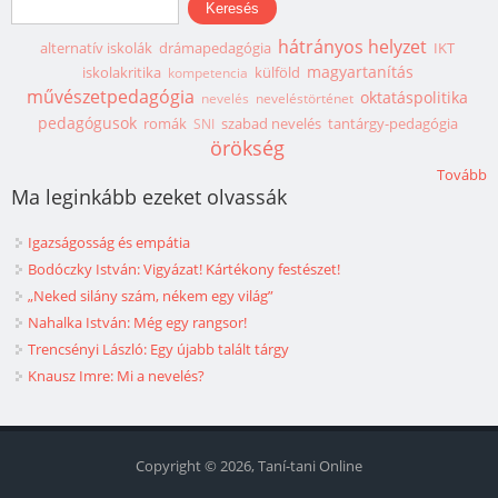
hátrányos helyzet
alternatív iskolák
drámapedagógia
IKT
magyartanítás
iskolakritika
külföld
kompetencia
művészetpedagógia
oktatáspolitika
nevelés
neveléstörténet
pedagógusok
romák
szabad nevelés
tantárgy-pedagógia
SNI
örökség
Tovább
Ma leginkább ezeket olvassák
Igazságosság és empátia
Bodóczky István: Vigyázat! Kártékony festészet!
„Neked silány szám, nékem egy világ”
Nahalka István: Még egy rangsor!
Trencsényi László: Egy újabb talált tárgy
Knausz Imre: Mi a nevelés?
Copyright © 2026, Taní-tani Online