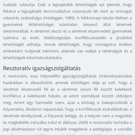
tudását választja. Ezek a legsajátabb lehetőségek azt jelentik, hogy
feltárul a legsajátabb lenni-tudáshoz viszonyuló lét mint az önmagát
választás szabadsága (Heidegger, 1989). A hétköznapi iskolai életben a
gyermekek létlehetőségei számtalan tényező által lehetnek
determináltak. A sérelmet okozó és a sérelmet elszenvedett gyermekek
számára az érett, felelősségteljes konfliktuskezelés a jóvátétel
lehetőségét adhatja. Annak lehetőségét, hogy önmagukra értékes
emberként tudjanak tekinteni, akiknek van esélye a tehetségük és a
lehetőségeik kibontakoztatására.
Resztoratív igazságszolgáltatás
A resztoratív, azaz helyreállító igazságszolgáltatás intézményiesülése
hazánkban is elkezdődött, aminek elsődleges célja az volt, hogy a
sérelmet elszenvedő fél és a sérelmet okozó fél között keletkező
konfliktus a keletkezés helyén, az adott személyek között oldódjon
meg. Amint egy harmadik szerv, azaz a bíróság is bekapcsolódik a
folyamatba, általános tapasztalat, hogy a konfliktusok eszkalálódnak, a
sérelmek elmélyülnek, a folyamat befagy, és a helyzet nem a megoldás
és megbékélés irányába indul el. (Bányai, 2009) A resztoratív technika a
jogi alkalmazáson túl egyre inkább megjelenik a pedagógia, a szociális