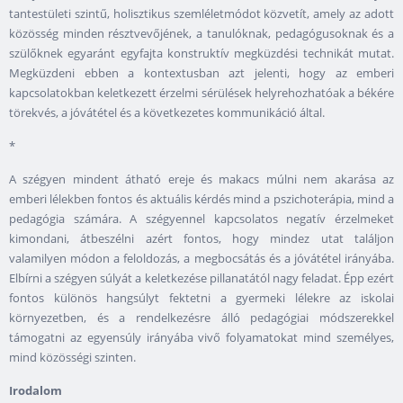
tantestületi szintű, holisztikus szemléletmódot közvetít, amely az adott
közösség minden résztvevőjének, a tanulóknak, pedagógusoknak és a
szülőknek egyaránt egyfajta konstruktív megküzdési technikát mutat.
Megküzdeni ebben a kontextusban azt jelenti, hogy az emberi
kapcsolatokban keletkezett érzelmi sérülések helyrehozhatóak a békére
törekvés, a jóvátétel és a következetes kommunikáció által.
*
A szégyen mindent átható ereje és makacs múlni nem akarása az
emberi lélekben fontos és aktuális kérdés mind a pszichoterápia, mind a
pedagógia számára. A szégyennel kapcsolatos negatív érzelmeket
kimondani, átbeszélni azért fontos, hogy mindez utat találjon
valamilyen módon a feloldozás, a megbocsátás és a jóvátétel irányába.
Elbírni a szégyen súlyát a keletkezése pillanatától nagy feladat. Épp ezért
fontos különös hangsúlyt fektetni a gyermeki lélekre az iskolai
környezetben, és a rendelkezésre álló pedagógiai módszerekkel
támogatni az egyensúly irányába vivő folyamatokat mind személyes,
mind közösségi szinten.
Irodalom