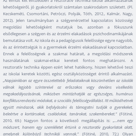
Az elmúlt két évtizedben a resztoratív technika iskolai alkalmazásának
lehetőségeiről, jó gyakorlatokról számtalan szakirodalom született. (Pl.
Kecskeméti, Csomortáni, Petróczi, Polyák, Tóth, 2012., Kalmár, Nagy,
2012). Jelen tanulmányban a szégyenérzettel kapcsolatos közösségi
megoldási lehetőségként mutatjuk be, azonban a fókuszunk
elsődlegesen a szégyen és az érzelmi elakadások pszichodinamikájának
bemutatása volt. Az iskola és a pedagógusok felelőssége egyre nagyobb,
és az érintettségük is a gyermekek érzelmi elakadásaival kapcsolatban.
Ennek a felelősségnek a szakmai határait, a megoldási módszerek
használatának szakmai-etikai kereteit fontos meghatározni. A
resztoratív technika éppen ezért lehet hatékony, hiszen lehetővé teszi
az iskolai keretek közötti, egész osztályközösséget érintő alkalmazást.
„Napjainkban az egyre összetettebb feladataiknak köszönhetően az iskolák
válnak legjobb színtereivé az erőszakos vagy deviáns viselkedés
megakadályozásának, miközben mintázhatják az egészséges, humánus
konfliktusrendezési módokat, a szociális felelősségvállalást. Itt működhetnek
együtt mindazok, akik befolyásolni és támogatni tudják a gyerekeket,
beleértve a kortársakat, családokat, tanárokat, szakembereket.”
(Fótiné,
2010, 69.) Nagyon fontos a következő megállapítás is:
„...nem egy
módszert, hanem egy szemléletet értünk a resztoratív gyakorlatok alatt,
amelynek különböző technikái vannak.”
(Fótiné, 2010, 72.) Olyan