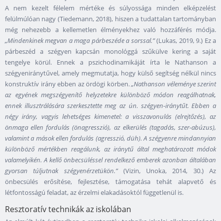
A nem kezelt félelem mértéke és súlyossága minden elképzelést
felülmúlóan nagy (Tiedemann, 2018), hiszen a tudattalan tartományban
még nehezebb a kellemetlen élményekhez való hozzáférés módja.
„Mindenkinek megvan a maga párbeszéde a sorssal.”
(Lukas, 2019, 9.) Ez a
párbeszéd a szégyen kapcsán monológgá szűkülve kering a saját
tengelye körül. Ennek a pszichodinamikáját írta le Nathanson a
szégyeniránytűvel, amely megmutatja, hogy külső segítség nélkül nincs
konstruktív irány ebben az ördögi körben.
„Nathanson véleménye szerint
az egyének megszégyenítő helyzetekre különböző módon reagálhatnak,
ennek illusztrálására szerkesztette meg az ún. szégyen-iránytűt. Ebben a
négy irány, vagyis lehetséges kimenetel: a visszavonulás (elrejtőzés), az
önmaga ellen fordulás (önagresszió), az elkerülés (tagadás, szer-abúzus),
valamint a mások ellen fordulás (agresszió, düh). A szégyenre mindannyian
különböző mértékben reagálunk, az iránytű által meghatározott módok
valamelyikén. A kellő önbecsüléssel rendelkező emberek azonban általában
gyorsan túljutnak szégyenérzetükön.”
(Vizin, Unoka, 2014, 30.) Az
önbecsülés erősítése, fejlesztése, támogatása tehát alapvető és
létfontosságú feladat, az érzelmi elakadásoktól függetlenül is.
Resztoratív technikák az iskolában