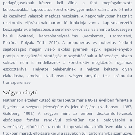
pedagógusoknak készen kell állnia a fent megfogalmazott
kulcsszavakkal kapcsolatos konstruktív, gyermekek számára is érthető
és kezelhető válaszok megfogalmazására. A hagyományosan használt
resztoratív eljárásoknak három fő funkciója van: a kapcsolatvezető
készségeknek a fejlesztése, a sérelmek orvoslása, valamint a közösségen
belüli jóvátétel, kapcsolathelyreállítás (Kecskeméti, Csomortáni,
Petróczi, Polyák, Tóth, 2012). A prepubertás és pubertás életkori
sajátosságait magán viselő iskolás gyermek egyik legérzékenyebb
pontja a megküzdési stratégiák mozgósításának a képessége, hiszen
sokszor nem is rendelkeznek a konstruktív megküzdés rugalmas
eszköztárával. Helyette belekerülnek a helyzet keltette olyan
elakadásba, amelyet Nathanson szégyeniránytűje tesz számunka
transzparenssé.
Szégyeniránytű
Nathanson érzelemkutató és terapeuta már a 80-as években felhívta a
figyelmet a szégyen jelenségére és jelentőségére. (Nathanson, 1987,
Goldberg, 1991.) A szégyen mint az emberi diszkomfortérzések
elsődleges forrása rendkívül sokrétűen tudja befolyásolni a
személyiségfejlődést és az emberi kapcsolatokat, különösen akkor, ha
titokban marad, elfojtásra kerül a szavakon túli tartományba száműzve.