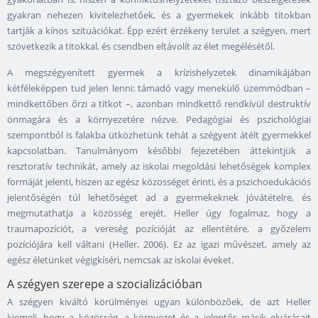
gyakran nehezen kivitelezhetőek, és a gyermekek inkább titokban
tartják a kínos szituációkat. Épp ezért érzékeny terület a szégyen, mert
szövetkezik a titokkal, és csendben eltávolít az élet megélésétől.
A megszégyenített gyermek a krízishelyzetek dinamikájában
kétféleképpen tud jelen lenni: támadó vagy menekülő üzemmódban –
mindkettőben őrzi a titkot –, azonban mindkettő rendkívül destruktív
önmagára és a környezetére nézve. Pedagógiai és pszichológiai
szempontból is falakba ütközhetünk tehát a szégyent átélt gyermekkel
kapcsolatban. Tanulmányom későbbi fejezetében áttekintjük a
resztoratív technikát, amely az iskolai megoldási lehetőségek komplex
formáját jelenti, hiszen az egész közösséget érinti, és a pszichoedukációs
jelentőségén túl lehetőséget ad a gyermekeknek jóvátételre, és
megmutathatja a közösség erejét. Heller úgy fogalmaz, hogy a
traumapozíciót, a vereség pozícióját az ellentétére, a győzelem
pozíciójára kell váltani (Heller, 2006). Ez az igazi művészet, amely az
egész életünket végigkíséri, nemcsak az iskolai éveket.
A szégyen szerepe a szocializációban
A szégyen kiváltó körülményei ugyan különbözőek, de azt Heller
kiemeli, hogy a közösség, a környezet és a jelentős másik elvárásait