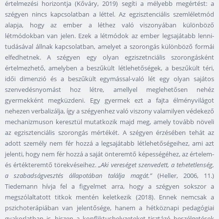
értelmezési horizontja (Kőváry, 2019) segíti a mélyebb megértést: a
szégyen nincs kapcsolatban a léttel. Az egzisztenciális szemléletmód
alapja, hogy az ember a léthez való viszonyában különböző
létmódokban van jelen. Ezek a létmódok az ember legsajátabb lenni-
tudásával állnak kapcsolatban, amelyet a szorongás különböző formái
elfedhetnek. A szégyen egy olyan egziszetnciális szorongásként
értelmezhető, amelyben a beszűkült létlehetőségek, a beszűkült téri,
idői dimenzió és a beszűkült egymással-való lét egy olyan sajátos
szenvedésnyomást hoz létre, amellyel meglehetősen nehéz
gyermekként megküzdeni. Egy gyermek ezt a fajta élményvilágot
nehezen verbalizálja, így a szégyenhez való viszony valamilyen védekező
mechanizmuson keresztül mutatkozik majd meg, amely tovább növeli
az egzisztenciális szorongás mértékét. A szégyen érzésében tehát az
adott személy nem fér hozzá a legsajátabb létlehetőségeihez, ami azt
jelenti, hogy nem fér hozzá a saját önteremtő képességéhez, az értelem-
és értékteremtő törekvéseihez.
„Aki vereséget szenvedett, a tehetetlenség,
a szabadságvesztés állapotában találja magát.”
(Heller, 2006, 11.)
Tiedemann hívja fel a figyelmet arra, hogy a szégyen sokszor a
megszólaltatott titkok mentén keletkezik (2018). Ennek nemcsak a
pszichoterápiában van jelentősége, hanem a hétköznapi pedagógiai
gyakorlatban is, hiszen a konfliktushelyzeteket tisztázó beszélgetések