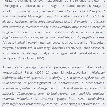
munka, a gyermekjólét, gyermekvédelem és a pártfogás területén. A
pedagógiai vonatkozások fontosságát az alábbi idézet illusztrálja a
leginkább.
„A módszer, mely inkább az érintettek erejét, a kialakult helyzettel
való megküzdési képességét mozgósítja – átrendezve ezzel a közöttük
létrejött, kezdetben talán leküzdhetetlennek látszó ellentéteket –, bármely
más területen is elvezethet ahhoz a konklúzióhoz, mely szerint a másik fél
megismerése révén egy agresszív cselekmény, illetve sérelem kapcsán
felgyűlt bosszúvágy, gyász, harag, megalázottság, és más, negatív érzelmek
feldolgozhatóakká válnak.”
(Bányai, 2009, 132.) Az iskolai konfliktusokat
megfelelő technikával a közösségi kötelékek erősítésére lehet használni,
a jóvátétel lehetőségét helyezve a gyermekek gondolatainak a
középpontjába. (Fellegi, 2009)
A resztoratív igazságszolgáltatás pedagógia szempontjából fontos
vonatkozásait Fellegi (2009, 2.) emeli ki kulcsszavakban:
„közösségi
szabályalkotás, szabálykövetés és szabályszegés; a normaszegésre adható
válaszlépések, a felelősségvállalás, a bocsánatkérés, a megbocsátás,
valamint a jóvátétel lehetőségei, hatásai, konzekvenciái és korlátai; a
közösségi döntéshozatal során történő partneri együttműködés feltételei,
valamint mindebben az emberek egymás iránt érzett bizalmának,
felelősségének és kötődésének jelentősége”
. A tananyag megtanításán túl a