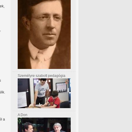
ek,
,
Személyre szabott pedagógia
s
lik.
A Don
ól a