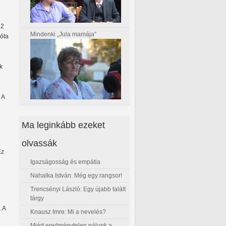
12
Mindenki „Jula mamája”
 óta
k
 A
Ma leginkább ezeket
olvassák
Ez
Igazságosság és empátia
Nahalka István: Még egy rangsor!
Trencsényi László: Egy újabb talált
tárgy
 A
Knausz Imre: Mi a nevelés?
Miért eredménytelen nálunk a