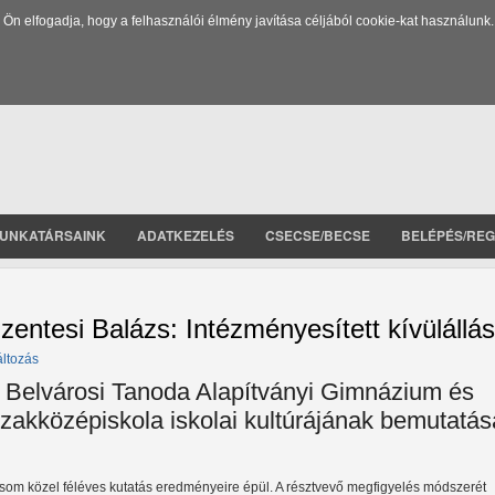
 elfogadja, hogy a felhasználói élmény javítása céljából cookie-kat használunk.
UNKATÁRSAINK
ADATKEZELÉS
CSECSE/BECSE
BELÉPÉS/REG
zentesi Balázs: Intézményesített kívülállás
áltozás
 Belvárosi Tanoda Alapítványi Gimnázium és
zakközépiskola iskolai kultúrájának bemutatás
ásom közel féléves kutatás eredményeire épül. A résztvevő megfigyelés módszerét