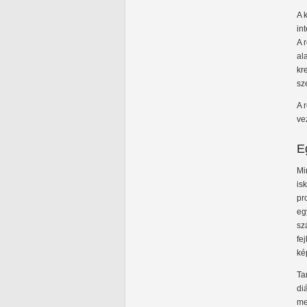
A 
in
A 
al
kr
sz
A 
ve
E
Mi
is
pr
eg
sz
fe
ké
Ta
di
me