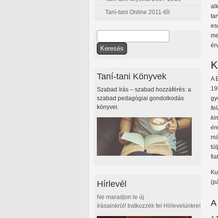
al
Taní-tani Online 2011-től
ta
es
Keresés
me
ér
Keresés űrlap
K
Taní-tani Könyvek
A 
19
Szabad írás – szabad hozzáférés: a
szabad pedagógiai gondolkodás
gy
könyvei.
fe
ki
ér
má
tú
fi
Ku
Hírlevél
(p
Ne maradjon le új
A
írásainkról! Iratkozzék fel Hírlevelünkre!