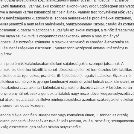
Tanodába felvett diákok közt találkozhatunk hátrányos ill. halmozottan hátrányos
lyzetű fiatalokkal. Vannak, akik korábban alkohol- vagy drogfüggőségben szenvedt
letve a deviáns karrier különböző szintjein állnak, vannak testi fogyatékkal élők vagy
elvi nehézségekkel küszködők is. Többen beilleszkedési problémákkal küzdenek,
kukra jellemző a nem reális önértékelés, önbizalomhiány. Iskolai, családi és kortárs
pcsolataik kudarcai miatt többen elutasítják az iskolai közeget, a felnőtt társadalmat
letve olyan szubkulturális csoporthoz csatlakoznak, amely a másutt hiányzó
gbecsülést biztosítja számukra. A diákok a fentiekből is eredően életvezetési és
nulási nehézségekkel küzdenek. Gyakran több középfokú oktatási intézményt is
gjártak.
fenti problémák kialakulásában életkori sajátosságok is szerepet játszanak. A
ermek- és felnőttkor közötti átmenet időszakára jellemző természetes lelki labilitás
lerősíthet más (genetikus, pszichés, ill. fejlődésbeli) negatív hatásokat. Gyakran jó
tellektusú személyek is gyenge tanulmányi eredményeket tudnak csak felmutatni, é
illeszkedési zavaraik miatt különböző stigmák hordozóivá válnak. A fejlődés során
bbnyire enyhülnek ezek a gondok, a fiatalok nagy része idővel kiegyensúlyozottá vá
ját útjuk megtalálásához illetve reintegrációjukhoz azonban szükségük lehet külső
gítségre, támogató közegre.
Tanoda diákjai döntően Budapesten vagy környékén élnek, ill. többen az ország
volabbi pontjairól látogatják az iskolát. Más (etnikai, vallási, szociális) szempontokb
ákság összetétele igen széles skálán helyezhető el.