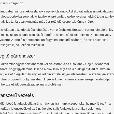
ettségi vizsgához.
Tanodában nincsenek osztályok vagy évfolyamok. A diákokat tudásszintjük alapján
nulócsoportokba sorolják. A fiatalok eltérő tantárgyakból gyakran eltérő tudásszinte
lnak, így tantárgyanként más-más összetételű csoportok jönnek létre.
 iskolában a kezdetek óta lehetőség van előrehozott érettségi vizsga letételére, így
ákok az aktuális tudásszintjüktől függően az érettségit letehetik részletekben vagy
yszerre. A tanuló a nehezebb tantárgyakra több időt szánhat, és csak akkor kell
ettségiznie, ha kellően felkészült.
egítő párrendszer
diákok mindegyikének tanárpárt kell választania az első tanév elején. A tanárpár
ladata, hogy figyelemmel kísérje a diák iskolai (és ha a diák igényt tart rá, iskolán
vüli) életét. Segít tanulmányi és adminisztratív ügyei intézésében, a személyre szabo
nulási program kidolgozásában. Igyekszik megismerni személyiségét, életmódját,
ethelyzetét, időbeosztását, aktuális problémáit.
tábszerű vezetés
különböző feladatok ellátására, irányítására munkacsoportokat hoznak létre. Pl. a
nodába jelentkezőkkel az ú.n. ügyeleti stáb foglakozik, a diákok vélemény-
ilvánításának fóruma a diákstáb, az iskolát minden szinten irányító munkacsoport