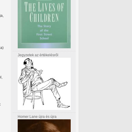
ja,
da)
Jegyzetek az értékelésről
l,
k
Homer Lane újra és újra