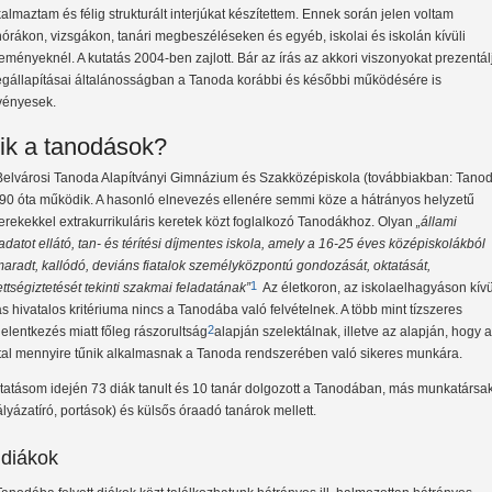
kalmaztam és félig strukturált interjúkat készítettem. Ennek során jelen voltam
nórákon, vizsgákon, tanári megbeszéléseken és egyéb, iskolai és iskolán kívüli
eményeknél. A kutatás 2004-ben zajlott. Bár az írás az akkori viszonyokat prezentál
gállapításai általánosságban a Tanoda korábbi és későbbi működésére is
vényesek.
ik a tanodások?
Belvárosi Tanoda Alapítványi Gimnázium és Szakközépiskola (továbbiakban: Tano
90 óta működik. A hasonló elnevezés ellenére semmi köze a hátrányos helyzetű
erekekkel extrakurrikuláris keretek közt foglalkozó Tanodákhoz. Olyan
„állami
ladatot ellátó, tan- és térítési díjmentes iskola, amely a 16-25 éves középiskolákból
maradt, kallódó, deviáns fiatalok személyközpontú gondozását, oktatását,
1
ettségiztetését tekinti szakmai feladatának”
Az életkoron, az iskolaelhagyáson kívü
s hivatalos kritériuma nincs a Tanodába való felvételnek. A több mint tízszeres
2
ljelentkezés miatt főleg rászorultság
alapján szelektálnak, illetve az alapján, hogy a
atal mennyire tűnik alkalmasnak a Tanoda rendszerében való sikeres munkára.
tatásom idején 73 diák tanult és 10 tanár dolgozott a Tanodában, más munkatársa
ályázatíró, portások) és külsős óraadó tanárok mellett.
 diákok