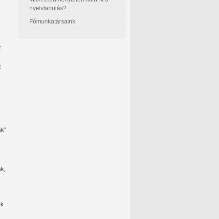
nyelvtanulás?
Főmunkatársaink
z
z
ak”
ak,
ok