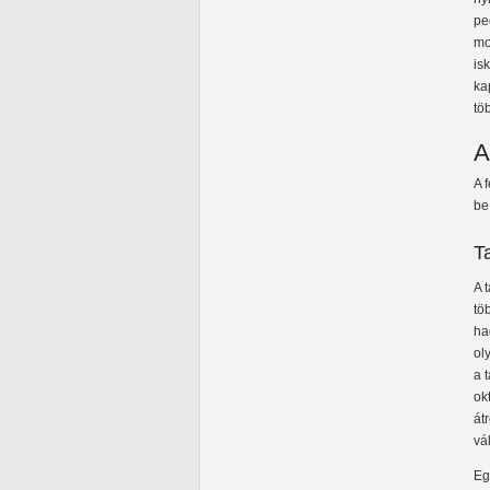
pe
mo
is
ka
tö
A
A 
be
T
A 
tö
ha
ol
a 
ok
át
vá
Eg