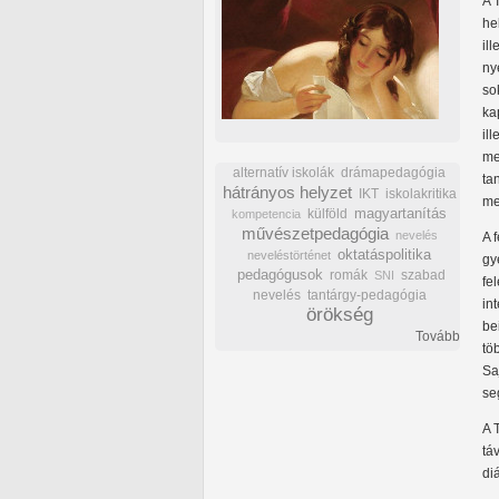
A 
he
il
ny
so
ka
il
me
alternatív iskolák
drámapedagógia
ta
hátrányos helyzet
IKT
iskolakritika
me
külföld
magyartanítás
kompetencia
művészetpedagógia
nevelés
A 
oktatáspolitika
neveléstörténet
gy
pedagógusok
romák
szabad
SNI
fe
nevelés
tantárgy-pedagógia
in
örökség
be
Tovább
tö
Sa
se
A 
tá
di