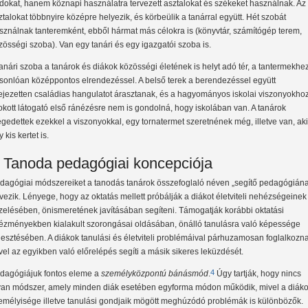
dokat, hanem köznapi használatra tervezett asztalokat és székeket használnak. Az
ztalokat többnyire középre helyezik, és körbeülik a tanárral együtt. Hét szobát
sználnak tanteremként, ebből hármat más célokra is (könyvtár, számítógép terem,
zösségi szoba). Van egy tanári és egy igazgatói szoba is.
tanári szoba a tanárok és diákok közösségi életének is helyt adó tér, a tantermekhe
sonlóan középpontos elrendezéssel. A belső terek a berendezéssel együtt
fejezetten családias hangulatot árasztanak, és a hagyományos iskolai viszonyokho
okott látogató első ránézésre nem is gondolná, hogy iskolában van. A tanárok
égedettek ezekkel a viszonyokkal, egy tornatermet szeretnének még, illetve van, aki
 kis kertet is.
 Tanoda pedagógiai koncepciója
dagógiai módszereiket a tanodás tanárok összefoglaló néven „segítő pedagógián
vezik. Lényege, hogy az oktatás mellett próbálják a diákot életviteli nehézségeinek
zelésében, önismeretének javításában segíteni. Támogatják korábbi oktatási
tézményekben kialakult szorongásai oldásában, önálló tanulásra való képessége
jlesztésében. A diákok tanulási és életviteli problémáival párhuzamosan foglalkozn
vel az egyikben való előrelépés segíti a másik sikeres leküzdését.
4
dagógiájuk fontos eleme a
személyközpontú bánásmód
.
Úgy tartják, hogy nincs
yan módszer, amely minden diák esetében egyforma módon működik, mivel a diák
emélyisége illetve tanulási gondjaik mögött meghúzódó problémák is különbözők.