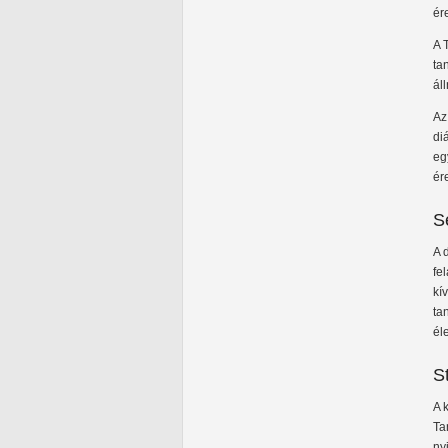
ér
A 
ta
ál
Az
di
eg
ér
S
A 
fe
kí
ta
él
S
A 
Ta
ny