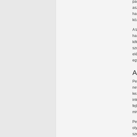
pa
as
ha
kö
A 
ha
ki
sz
el
egy
A
Pe
ne
ke
in
fe
mi
Pe
ol
sz