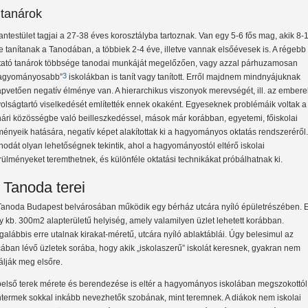
 tanárok
tantestület tagjai a 27-38 éves korosztályba tartoznak. Van egy 5-6 fős mag, akik 8-
e tanítanak a Tanodában, a többiek 2-4 éve, illetve vannak elsőévesek is. A régebb
tató tanárok többsége tanodai munkáját megelőzően, vagy azzal párhuzamosan
3
agyományosabb”
iskolákban is tanít vagy tanított. Erről majdnem mindnyájuknak
apvetően negatív élménye van. A hierarchikus viszonyok merevségét, ill. az embere
volságtartó viselkedését említették ennek okaként. Egyeseknek problémáik voltak a
nári közösségbe való beilleszkedéssel, mások már korábban, egyetemi, főiskolai
ményeik hatására, negatív képet alakítottak ki a hagyományos oktatás rendszeréről.
nodát olyan lehetőségnek tekintik, ahol a hagyományostól eltérő iskolai
rülményeket teremthetnek, és különféle oktatási technikákat próbálhatnak ki.
 Tanoda terei
Tanoda Budapest belvárosában működik egy bérház utcára nyíló épületrészében. 
y kb. 300m2 alapterületű helyiség, amely valamilyen üzlet lehetett korábban.
galábbis erre utalnak kirakat-méretű, utcára nyíló ablaktáblái. Úgy belesimul az
cában lévő üzletek sorába, hogy akik „iskolaszerű” iskolát keresnek, gyakran nem
lálják meg elsőre.
belső terek mérete és berendezése is eltér a hagyományos iskolában megszokottól.
ntermek sokkal inkább nevezhetők szobának, mint teremnek. A diákok nem iskolai