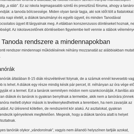
dig „a stáb”. Ez az iskola legmagasabb szintű és presztízsű fóruma, ahogy a tanáro
ndják: a tanoda bölcsessége. Miden olyan tanár tagja, aki sok időt tölt a fiatalokkal
kola napi életét, a diákok tanulmányi és egyéb ügyeit, és minden Tanodával
pcsolatos ügyet itt tárgyalnak meg. A vitákban konszenzusos döntéseket hoznak, 
bbségit. Az iskolavezetőnek döntéseiben figyelembe kell vennie a stábok véleményé
 Tanoda rendszere a mindennapokban
fenti rendszer mindennapi működésének néhány mozzanatát az alábbiakban muta
.
anórák
tanórák általában 8-15 diák részvételével folynak, de a számuk ennél kevesebb va
bb is lehet. A diákok egy része mindig késik pár percet, ill. néhányan az óra vége elő
gyják el a termet. Ezt a tanárok semmilyen módon nem szankcionálják. A tanítás ala
yan diákok és tanárok is gyakran benyitnak a termekbe, akik nem a tanórára jönnek, 
tanóra mellett olykor mások is tevékenykedhetnek a teremben, ha nem zavarják az
tatást. Az ülésrend kötetlen, de rendszerint kör alakú. Az asztalokat, gyakran
rendezik igényeiknek megfelelően. Megesik, hogy a diákok tanóra alatt is helyet
ltoztatnak.
yes tanórák olykor „vándorolnak”, vagyis nem állandó helyszínen tartják azokat,