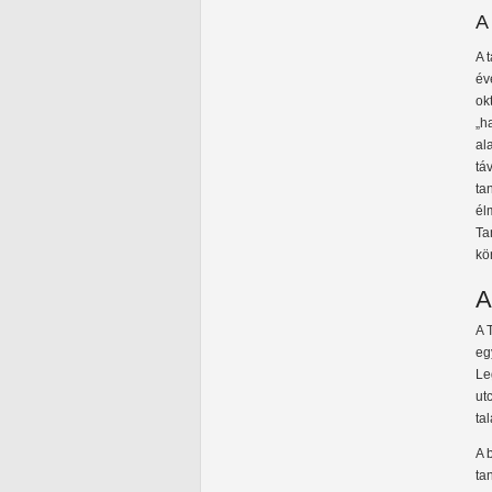
A
A 
év
ok
„h
al
tá
ta
él
Ta
kö
A
A 
eg
Le
ut
ta
A 
ta