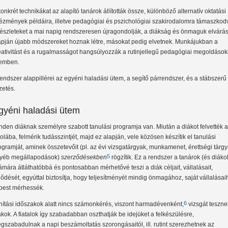
konkrét technikákat az alapító tanárok állították össze, különböző alternatív oktatási
tézmények példáira, illetve pedagógiai és pszichológiai szakirodalomra támaszkod
részleteket a mai napig rendszeresen újragondolják, a diákság és önmaguk elvárás
apján újabb módszereket hoznak létre, másokat pedig elvetnek. Munkájukban a
eativitást és a rugalmasságot hangsúlyozzák a rutinjellegű pedagógiai megoldások
emben.
rendszer alappillérei az egyéni haladási ütem, a segítő párrendszer, és a stábszerű
zetés.
gyéni haladási ütem
nden diáknak személyre szabott tanulási programja van. Miután a diákot felvették 
kolába, felmérik tudásszintjét, majd ez alapján, vele közösen készítik el tanulási
ogramját, aminek összetevőit (pl. az évi vizsgatárgyak, munkamenet, érettségi tárgy
5
yéb megállapodások)
szerződésekben
rögzítik. Ez a rendszer a tanárok (és diáko
ámára átláthatóbbá és pontosabban mérhetővé teszi a diák céljait, vállalásait,
jlődését, egyúttal biztosítja, hogy teljesítményét mindig önmagához, saját vállalása
pest mérhessék.
6
nítási időszakok alatt nincs számonkérés, viszont harmadévenként,
vizsgát teszne
ákok. A fiatalok így szabadabban oszthatják be idejüket a felkészülésre,
gszabadulnak a napi beszámoltatás szorongásaitól, ill. rutint szerezhetnek az