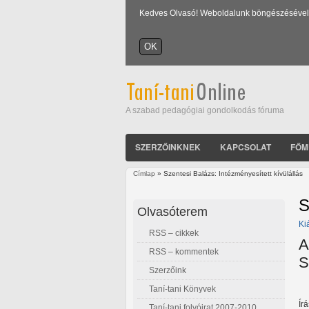
Kedves Olvasó! Weboldalunk böngészésével Ön
A szabad pedagógiai gondolkodás fóruma
SZERZŐINKNEK
KAPCSOLAT
FŐM
Címlap
» Szentesi Balázs: Intézményesített kívülállás
Jelenlegi hely
S
Olvasóterem
Ki
RSS – cikkek
A
RSS – kommentek
S
Szerzőink
Taní-tani Könyvek
Ír
Taní-tani folyóirat 2007-2010