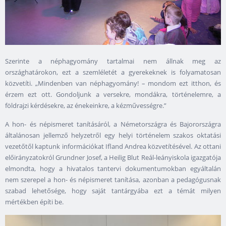
Szerinte a néphagyomány tartalmai nem állnak meg az
országhatárokon, ezt a szemléletét a gyerekeknek is folyamatosan
közvetíti. „Mindenben van néphagyomány! – mondom ezt itthon, és
érzem ezt ott. Gondoljunk a versekre, mondákra, történelemre, a
földrajzi kérdésekre, az énekeinkre, a kézművességre.”
A hon- és népismeret tanításáról, a Németországra és Bajorországra
általánosan jellemző helyzetről egy helyi történelem szakos oktatási
vezetőtől kaptunk információkat Ifland Andrea közvetítésével. Az ottani
előirányzatokról Grundner Josef, a Heilig Blut Reál-leányiskola igazgatója
elmondta, hogy a hivatalos tantervi dokumentumokban egyáltalán
nem szerepel a hon- és népismeret tanítása, azonban a pedagógusnak
szabad lehetősége, hogy saját tantárgyába ezt a témát milyen
mértékben építi be.