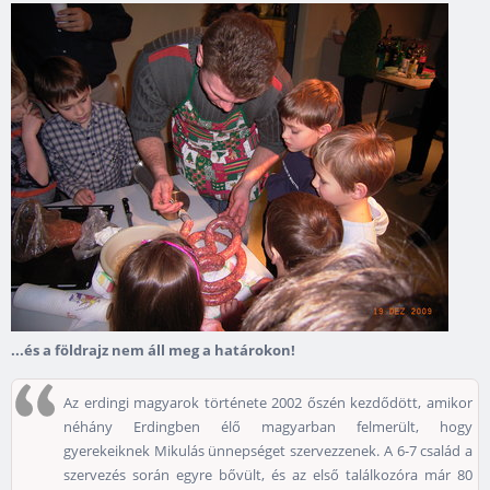
...és a földrajz nem áll meg a határokon!
Az erdingi magyarok története 2002 őszén kezdődött, amikor
néhány Erdingben élő magyarban felmerült, hogy
gyerekeiknek Mikulás ünnepséget szervezzenek. A 6-7 család a
szervezés során egyre bővült, és az első találkozóra már 80