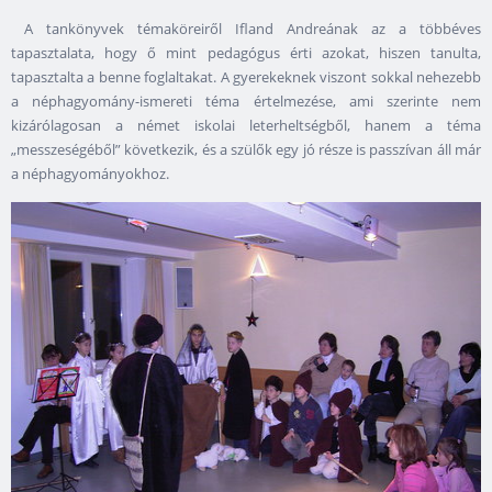
A tankönyvek témaköreiről Ifland Andreának az a többéves
tapasztalata, hogy ő mint pedagógus érti azokat, hiszen tanulta,
tapasztalta a benne foglaltakat. A gyerekeknek viszont sokkal nehezebb
a néphagyomány-ismereti téma értelmezése, ami szerinte nem
kizárólagosan a német iskolai leterheltségből, hanem a téma
„messzeségéből” következik, és a szülők egy jó része is passzívan áll már
a néphagyományokhoz.