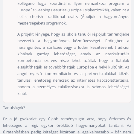
kolléganő fogja koordinálni. Ilyen nemzetközi program a
Europe´s Sleeping Beauties (Európa Csipkerózsikái), valamint a
Let´s cherish traditional crafts (Ápoljuk a hagyományos
mesterségeket) programok.
A projekt lényege, hogy az iskola tanulói régiójuk tanrendjébe
bevezetik a hagyományos kézművességet. Erdingben a
harangöntés, a sörfőzés vagy a lóden készítésének tradíciói
kínálnak gazdag lehetőséget, amely az interkulturális
kompetencia szerves része lehet azáltal, hogy a fiatalok
elsajátíthatják és továbbíthatják Európába e helyi kultúrát. Az
angol nyelvű kommunikáció és a partneriskolákkal közös
tanulási lehetőség nemcsak az internetes kapcsolattartásra,
hanem a személyes találkozásokra is számos lehetőséget
kínál.
Tanulságok?
Ez a jó gyakorlat egy újabb reménysugár arra, hogy érdemes és
lehetséges a régi, egykor öröklődő hagyományokat tanítani. Az
újratanításban pedig kétséget kizáróan a legalkalmasabb – bár nem