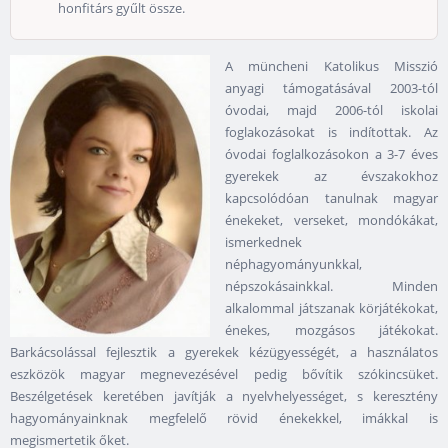
honfitárs gyűlt össze.
A müncheni Katolikus Misszió
anyagi támogatásával 2003-tól
óvodai, majd 2006-tól iskolai
foglakozásokat is indítottak. Az
óvodai foglalkozásokon a 3-7 éves
gyerekek az évszakokhoz
kapcsolódóan tanulnak magyar
énekeket, verseket, mondókákat,
ismerkednek
néphagyományunkkal,
népszokásainkkal. Minden
alkalommal játszanak körjátékokat,
énekes, mozgásos játékokat.
Barkácsolással fejlesztik a gyerekek kézügyességét, a használatos
eszközök magyar megnevezésével pedig bővítik szókincsüket.
Beszélgetések keretében javítják a nyelvhelyességet, s keresztény
hagyományainknak megfelelő rövid énekekkel, imákkal is
megismertetik őket.