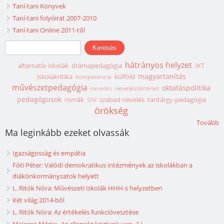
Taní-tani Könyvek
Taní-tani folyóirat 2007-2010
Taní-tani Online 2011-től
Keresés űrlap
Keresés
hátrányos helyzet
alternatív iskolák
drámapedagógia
IKT
magyartanítás
iskolakritika
külföld
kompetencia
művészetpedagógia
oktatáspolitika
nevelés
neveléstörténet
pedagógusok
romák
szabad nevelés
tantárgy-pedagógia
SNI
örökség
Tovább
Ma leginkább ezeket olvassák
Igazságosság és empátia
Fóti Péter: Valódi demokratikus intézmények az iskolákban a
diákönkormányzatok helyett
L. Ritók Nóra: Művészeti iskolák HHH-s helyzetben
Két világ 2014-ből
L. Ritók Nóra: Az értékelés funkcióvesztése
Majoros Mária: „Az ellenség köztünk van...” I.