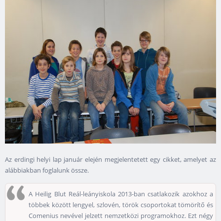
Az erdingi helyi lap január elején megjelentetett egy cikket, amelyet az
alábbiakban foglalunk össze.
A Heilig Blut Reál-leányiskola 2013-ban csatlakozik azokhoz a
többek között lengyel, szlovén, török csoportokat tömörítő és
Comenius nevével jelzett nemzetközi programokhoz. Ezt négy