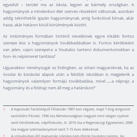
egyedüli – terület ma az iskola, legyen az bármely országban. A
hagyományok a mindenkori élet szerves részeként változnak, azonban
addig tekinthetők igazán hagyománynak, amíg funkcióval bírnak, akár
hazai, akár határon kívüli körülmények között.
Az intézményes formában történő nevelésnek egyre inkább fontos
szerepe lesz a hagyományok továbbadásában is. Fontos kérdésként
van jelen, vajon szerepel-e a hivatalos tantervi dokumentumokban a
hon- és népismeret tanítása?
Ugyanakkor reménysugár ez Erdingben, az ottani magyaroknak, ha az
óvodai és kisiskolai alapok után a felsőbb iskolában is megjelenik a
hagyományok valamilyen formájú továbbadása, mivel „...a néprajz, a
hagyomány és a földrajz nem áll meg a határokon!”
1.
A Kaposvári Tanítóképző Főiskolán 1987-ben végzett, majd 7 évig dolgozott
tanítóként Pécsett. 1996 óta Németországban magyart mint idegen nyelvet
tanít felnőtteknek, népfőiskolán, ill. 2010 óta a Regensburgi Egyetemen; 2006
óta magyar származásnyelvet tanít 7-15 éves diákoknak.
2.
A szórványban élő magyarság számára nem létezik hivatalos tanterv, így