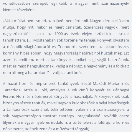
vonatkozásban szerepel; leginkább a magyar mint származásnyelv
kiemelt részeként.
„Aki a múltat nem ismeri, az a jövőt nem érdemli. Nagyon érdekel őseim
múltja, hogy mit, mikor és miért csináltak. Szerencsés vagyok, mert
nagyszüleimtől – akik az 1900-as évek elején születtek – sokat
tanulhattam. […] Mostanában sok történelmi témájú könyvet olvastam
a második világháborúról és Trianonról, szerintem az akkori összes
kormány hibás abban, hogy Magyarország határait hol húzták meg. Ezt
azért is említem, mert a tankönyvek, amiket segítségül használunk,
mást és mást hangsúlyoznak. Pedig a néprajz, a hagyomány és a földrajz
nem áll meg a határokon!” – vallja a tanítónő.
A hazai hon- és népismeret tankönyvek közül Makádi Mariann és
Taraczközi Attila A Föld, amelyen élünk című könyvét és Bánhegyi
Ferenc Hon- és népismeret könyvét is használják. A könyveknek csak
bizonyos részeit tanítják, mivel nagyon különbözőek a helyi lehetőségek
a tanítási órák számának tekintetében, valamint a származásnyelv, a
sok Magyarországon tanított tantárgy integrálásából tevődik össze
(ilyenek a magyar nyelv és irodalom, a történelem, a földrajz, a hon- és
népismeret, az ének-zene és a művészeti tárgyak).