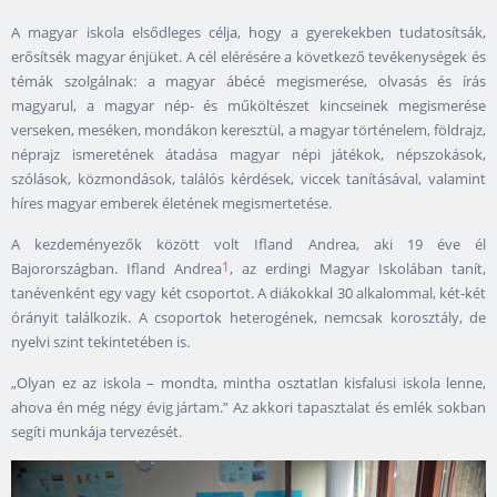
A magyar iskola elsődleges célja, hogy a gyerekekben tudatosítsák,
erősítsék magyar énjüket. A cél elérésére a következő tevékenységek és
témák szolgálnak: a magyar ábécé megismerése, olvasás és írás
magyarul, a magyar nép- és műköltészet kincseinek megismerése
verseken, meséken, mondákon keresztül, a magyar történelem, földrajz,
néprajz ismeretének átadása magyar népi játékok, népszokások,
szólások, közmondások, találós kérdések, viccek tanításával, valamint
híres magyar emberek életének megismertetése.
A kezdeményezők között volt Ifland Andrea, aki 19 éve él
1
Bajorországban. Ifland Andrea
, az erdingi Magyar Iskolában tanít,
tanévenként egy vagy két csoportot. A diákokkal 30 alkalommal, két-két
órányit találkozik. A csoportok heterogének, nemcsak korosztály, de
nyelvi szint tekintetében is.
„Olyan ez az iskola – mondta, mintha osztatlan kisfalusi iskola lenne,
ahova én még négy évig jártam.” Az akkori tapasztalat és emlék sokban
segíti munkája tervezését.