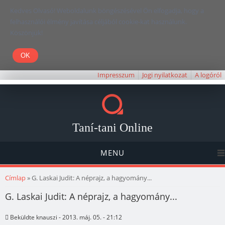
Kedves Olvasó! Weboldalunk böngészésével Ön elfogadja, hogy a
felhasználói élmény javítása céljából cookie-kat használunk.
Köszönjük!
Impresszum
Jogi nyilatkozat
A logóról
Taní-tani Online
MENU
Jelenlegi hely
Címlap
» G. Laskai Judit: A néprajz, a hagyomány...
G. Laskai Judit: A néprajz, a hagyomány...
Beküldte
knauszi
- 2013. máj. 05. - 21:12