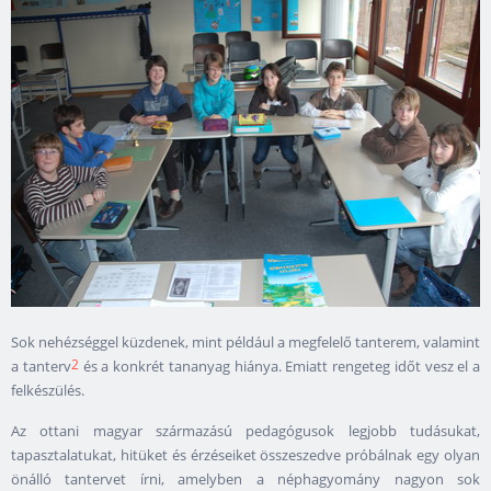
Sok nehézséggel küzdenek, mint például a megfelelő tanterem, valamint
2
a tanterv
és a konkrét tananyag hiánya. Emiatt rengeteg időt vesz el a
felkészülés.
Az ottani magyar származású pedagógusok legjobb tudásukat,
tapasztalatukat, hitüket és érzéseiket összeszedve próbálnak egy olyan
önálló tantervet írni, amelyben a néphagyomány nagyon sok