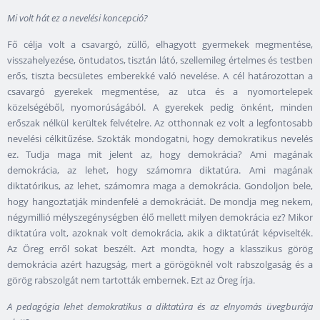
Mi volt hát ez a nevelési koncepció?
Fő célja volt a csavargó, züllő, elhagyott gyermekek megmentése,
visszahelyezése, öntudatos, tisztán látó, szellemileg értelmes és testben
erős, tiszta becsületes emberekké való nevelése. A cél határozottan a
csavargó gyerekek megmentése, az utca és a nyomortelepek
közelségéből, nyomorúságából. A gyerekek pedig önként, minden
erőszak nélkül kerültek felvételre. Az otthonnak ez volt a legfontosabb
nevelési célkitűzése. Szokták mondogatni, hogy demokratikus nevelés
ez. Tudja maga mit jelent az, hogy demokrácia? Ami magának
demokrácia, az lehet, hogy számomra diktatúra. Ami magának
diktatórikus, az lehet, számomra maga a demokrácia. Gondoljon bele,
hogy hangoztatják mindenfelé a demokráciát. De mondja meg nekem,
négymillió mélyszegénységben élő mellett milyen demokrácia ez? Mikor
diktatúra volt, azoknak volt demokrácia, akik a diktatúrát képviselték.
Az Öreg erről sokat beszélt. Azt mondta, hogy a klasszikus görög
demokrácia azért hazugság, mert a görögöknél volt rabszolgaság és a
görög rabszolgát nem tartották embernek. Ezt az Öreg írja.
A pedagógia lehet demokratikus a diktatúra és az elnyomás üvegburája