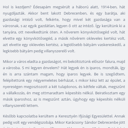
Hol is kezdjem? Édesapám megsérült a háború alatt, 1914-ben, hát
nyugdíjazták. Akkor bent lakott Debrecenben, és egy barátja, aki
gazdasági intéző volt, felkérte, hogy mivel két gazdasága van a
városnak, s az egyik gazdátlan, legyen ő ott az intéző. Így kerültünk ki a
tanyára, ott nevelkedtünk öten. A nőverem könyvkötősegéd volt, hát
elvette egy könyvkötősegéd, a másik nővérem okleveles kertész volt,
azt elvette egy okleveles kertész, a legidősebb bátyám vaskereskedő, a
legkisebb bátyám pedig villanyszerelő volt.
Mikor a város eladta a gazdaságot, mi beköltöztünk először falura, majd
a városba. S mi legyen énvelem? Hát legyek én is iparos, mondták, így
én is arra szántam magam, hogy iparos legyek. Be is szegődtem,
felépítettünk egy négyemeletes bérházat, s mikor kész lett az épület, a
nyereségen megosztozott a két tulajdonos, és kétfele váltak, megszűnt
a vállalkozás, én meg ottmaradtam képesítés nélkül. Beiratkoztam egy
másik iparoshoz, az is megszűnt aztán, úgyhogy egy képesítés nélküli
villanyszerelő lettem.
Később kapcsolatba kerültem a Keresztyén Ifjúsági Egyesülettel. Annak
pedig volt egy vendégszobája. Mikor Karácsony Sándor Debrecenbe jött