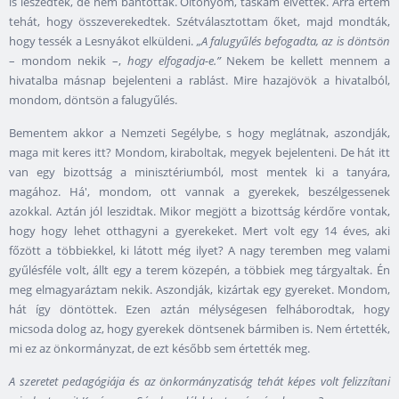
is leszedték, de nem bántottak. Öltönyöm, táskám elvették. Arra értem
tehát, hogy összeverekedtek. Szétválasztottam őket, majd mondták,
hogy tessék a Lesnyákot elküldeni.
„A falugyűlés befogadta, az is döntsön
– mondom nekik –,
hogy elfogadja-e.”
Nekem be kellett mennem a
hivatalba másnap bejelenteni a rablást. Mire hazajövök a hivatalból,
mondom, döntsön a falugyűlés.
Bementem akkor a Nemzeti Segélybe, s hogy meglátnak, aszondják,
maga mit keres itt? Mondom, kiraboltak, megyek bejelenteni. De hát itt
van egy bizottság a minisztériumból, most mentek ki a tanyára,
magához. Há', mondom, ott vannak a gyerekek, beszélgessenek
azokkal. Aztán jól leszidtak. Mikor megjött a bizottság kérdőre vontak,
hogy hogy lehet otthagyni a gyerekeket. Mert volt egy 14 éves, aki
főzött a többiekkel, ki látott még ilyet? A nagy teremben meg valami
gyűlésféle volt, állt egy a terem közepén, a többiek meg tárgyaltak. Én
meg elmagyaráztam nekik. Aszondják, kizártak egy gyereket. Mondom,
hát így döntöttek. Ezen aztán mélységesen felháborodtak, hogy
micsoda dolog az, hogy gyerekek döntsenek bármiben is. Nem értették,
mi ez az önkormányzat, de ezt később sem értették meg.
A szeretet pedagógiája és az önkormányzatiság tehát képes volt felizzítani