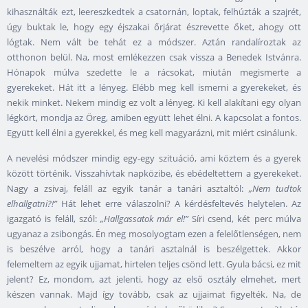
kihasználták ezt, leereszkedtek a csatornán, loptak, felhúzták a szajrét,
úgy buktak le, hogy egy éjszakai őrjárat észrevette őket, ahogy ott
lógtak. Nem vált be tehát ez a módszer. Aztán randalíroztak az
otthonon belül. Na, most emlékezzen csak vissza a Benedek Istvánra.
Hónapok múlva szedette le a rácsokat, miután megismerte a
gyerekeket. Hát itt a lényeg. Elébb meg kell ismerni a gyerekeket, és
nekik minket. Nekem mindig ez volt a lényeg. Ki kell alakítani egy olyan
légkört, mondja az Öreg, amiben együtt lehet élni. A kapcsolat a fontos.
Együtt kell élni a gyerekkel, és meg kell magyarázni, mit miért csinálunk.
A nevelési módszer mindig egy-egy szituáció, ami köztem és a gyerek
között történik. Visszahívtak napközibe, és ebédeltettem a gyerekeket.
Nagy a zsivaj, feláll az egyik tanár a tanári asztaltól:
„Nem tudtok
elhallgatni?!”
Hát lehet erre válaszolni? A kérdésfeltevés helytelen. Az
igazgató is feláll, szól:
„Hallgassatok már el!”
Síri csend, két perc múlva
ugyanaz a zsibongás. Én meg mosolyogtam ezen a felelőtlenségen, nem
is beszélve arról, hogy a tanári asztalnál is beszélgettek. Akkor
felemeltem az egyik ujjamat, hirtelen teljes csönd lett. Gyula bácsi, ez mit
jelent? Ez, mondom, azt jelenti, hogy az első osztály elmehet, mert
készen vannak. Majd így tovább, csak az ujjaimat figyelték. Na, de