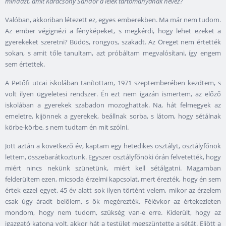
mindazt, amit Karácsony Sándor a lélek tartományának nevez?
Valóban, akkoriban létezett ez, egyes emberekben. Ma már nem tudom.
Az ember végignézi a fényképeket, s megkérdi, hogy lehet ezeket a
gyerekeket szeretni? Büdös, rongyos, szakadt. Az Öreget nem értették
sokan, s amit tőle tanultam, azt próbáltam megvalósítani, így engem
sem értettek.
A Petőfi utcai iskolában tanítottam, 1971 szeptemberében kezdtem, s
volt ilyen ügyeletesi rendszer. Én ezt nem igazán ismertem, az előző
iskolában a gyerekek szabadon mozoghattak. Na, hát felmegyek az
emeletre, kijönnek a gyerekek, beállnak sorba, s látom, hogy sétálnak
körbe-körbe, s nem tudtam én mit szólni.
Jött aztán a következő év, kaptam egy hetedikes osztályt, osztályfőnök
lettem, összebarátkoztunk. Egyszer osztályfőnöki órán felvetették, hogy
miért nincs nekünk szünetünk, miért kell sétálgatni. Magamban
felderültem ezen, micsoda érzelmi kapcsolat, mert érezték, hogy én sem
értek ezzel egyet. 45 év alatt sok ilyen történt velem, mikor az érzelem
csak úgy áradt belőlem, s ők megérezték. Félévkor az értekezleten
mondom, hogy nem tudom, szükség van-e erre. Kiderült, hogy az
igazgató katona volt, akkor hát a testület megszüntette a sétát. Eljött a