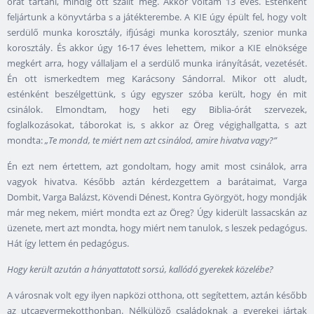
órát tartani, mindig ott szállt meg. Akkor voltam 13 éves. Esténként
feljártunk a könyvtárba s a játékterembe. A KIE úgy épült fel, hogy volt
serdülő munka korosztály, ifjúsági munka korosztály, szenior munka
korosztály. És akkor úgy 16-17 éves lehettem, mikor a KIE elnöksége
megkért arra, hogy vállaljam el a serdülő munka irányítását, vezetését.
Én ott ismerkedtem meg Karácsony Sándorral. Mikor ott aludt,
esténként beszélgettünk, s úgy egyszer szóba került, hogy én mit
csinálok. Elmondtam, hogy heti egy Biblia-órát szervezek,
foglalkozásokat, táborokat is, s akkor az Öreg végighallgatta, s azt
mondta:
„Te mondd, te miért nem azt csinálod, amire hivatva vagy?”
Én ezt nem értettem, azt gondoltam, hogy amit most csinálok, arra
vagyok hivatva. Később aztán kérdezgettem a barátaimat, Varga
Dombit, Varga Balázst, Kövendi Dénest, Kontra Györgyöt, hogy mondják
már meg nekem, miért mondta ezt az Öreg? Úgy kiderült lassacskán az
üzenete, mert azt mondta, hogy miért nem tanulok, s leszek pedagógus.
Hát így lettem én pedagógus.
Hogy került azután a hányattatott sorsú, kallódó gyerekek közelébe?
A városnak volt egy ilyen napközi otthona, ott segítettem, aztán később
az utcagyermekotthonban. Nélkülöző családoknak a gyerekei jártak