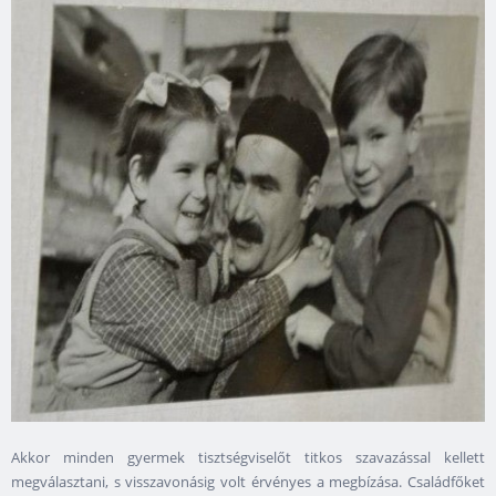
Akkor minden gyermek tisztségviselőt titkos szavazással kellett
megválasztani, s visszavonásig volt érvényes a megbízása. Családfőket