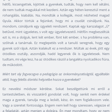
hétfő, kicsengettek, kijöttek a gyerekek, tudták, hogy nem kell sétálni,
de nem tudtak magukkal mit kezdeni. Aztán egy héten keresztül ment a
rohangálás, kiabálás. Na, mondták a kollegák, most nézheted magad
Gyula. Akkor törtük a fejünket, hogy mi a csudát csináljunk. Na,
mondom, csináljunk egy ügyeleti rendszert. Kaptak egy karszalagot „Ü”
betűvel, mint ügyeletes, s volt egy ügyeletvezető. Hétfőn megbeszéltük
ezt is, mi a dolguk, lent két ember, fönt két ember, s ha probléma van,
szólnak a tanárnak. Ez meglepetés volt a tanuló seregnek, hogy egy
gyerek szól rájuk. Aztán kialakult ez a rendszer. Múltak az évek, jött egy
ötödikes osztály, aszondják, hadd legyenek ők is ügyeletesek. Nem
tudtam, mi vége lesz, ha az ötödikes rászól a langaléta nyolcadikos fiúra,
de működött.
Miért tart oly fogvacogva a pedagógia az önkormányzatiságtól, egyáltalán
attól, hogy felelős döntési helyzetbe hozza a gyerekeket?
Ez nevelési módszer kérdése. Sokat beszélgettünk mi erről a
tantestületben, és visszatérő gondolat volt, hogy senkit nem érdekel
maga a gyerek, tanulja meg a leckét, kész, én nem foglalkozom vele.
Vagy a szeretet fontossága. Engem nem kell hogy szeressen, végezze el
a feladatát, aztán menjen a dolgára. Én meg mondtam, hogy ez nem