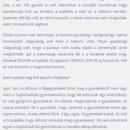
oda, s ott 100 gyerek is volt. Akkoriban a szociális munkának négy
szempontja volt: az érzelmi, a szellemi, a testi és a vallásos nevelés.
Szekeres Mihály volt az otthonvezető, s mivel vasárnap nem dolgoztak,
ezért mi mentünk segíteni.
Óriási nyomor volt akkoriban, a mostani gazdasági válságnál egy sokkal
komolyabb világválság volt itten a háború után. Olyan gazdasági
világválság volt, hogy a paraszt nem tudta eladni a terményét. Amit
megtermelt, azt a katonaság vásárolta fel, s a lovakkal etette meg.
Kávéval fűtötték a hajókat. Ez egészen 1929-től 1935-36-ig húzódott. Hát
én ezt éreztem, s magamévá tettem.
Ezért nyitotta meg hát kapuit a Fiúkfalva?
Igen. No, mi először a feljegyzéseket írtuk meg a gyerekekről, nem úgy,
mint a hajdúhadházi gyermekváros, hogy létrehozunk egy intézményt,
és oda gyűjtünk gyerekeket, mi először megismertük a gyerekeket, és
utána vetődött fel a gondolat, hogy ezeknek a gyerekeknek kéne egy
olyan otthon, amely ellátná őket. S így, ugye, 16 gyerekkel indult. Ez volt
a hozzáállás, hogy először ismerjük meg a gyerekeket. Mi nem értettünk
egyet a hajdúhadházi gyermekváros nevelési elképzeléseivel.