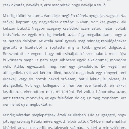
csak oktatás, nevelés is, erre aszondták, hogy nevelje a szülő.
Mindig különc voltam... Van ideje még? Én ráérek, nyugdíjas vagyok. Na,
szóval, kaptam egy negyedikes osztályt '53-ban. Volt két gyerek, aki
kétszer bukott. Nagyon szegény családból származtak, hatan voltak
testvérek. Az egyik mindig énekelt, azzal úgy megalkudtam, hogy a
szünetben daloljon. Az Attila nevű gyerek meg mindég repülőgépeket
gyártott a füzeteiből, s röptette, míg a többi gyerek dolgozott.
Bosszantott ez engem, hogy mit csináljak, kétszer bukott, most újra
buktassam meg? Ez nem segít. Kihívtam egyik alkalommal, mondom
neki, Attila, egyezzünk meg, van egy javaslatom. Év végén én
átengedlek, csak azt kérem tőled, hozzál magadnak egy könyvet, ami
érdekel, vagy én hozok neked szívesen, hátul feküdj le, olvass, és
átengedlek. Volt egy kolléganő, ő már pár éve tanított, én akkor
kezdtem, s elmondtam neki, mi történt. Fel voltak háborodva azon,
amit tettem, mondván, ez egy felelőtlen dolog. Én meg mondtam, ezt
nem lehet újra megbuktatni.
Mindig váratlan meglepetések értek az életben. Hív az igazgató, hogy
jött egy csomag Pataki névre, együtt felbontottuk, '54-ben, matematikai
kísérleti anyag negyedik osztályosok számára, s kéri a minisztérium,