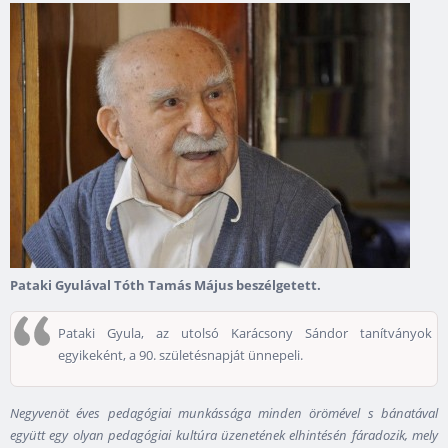
Pataki Gyulával Tóth Tamás Május beszélgetett.
Pataki Gyula, az utolsó Karácsony Sándor tanítványok
egyikeként, a 90. születésnapját ünnepeli.
Negyvenöt éves pedagógiai munkássága minden örömével s bánatával
együtt egy olyan pedagógiai kultúra üzenetének elhintésén fáradozik, mely