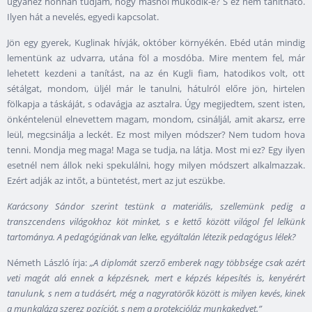
ugyanez honnan tudjam, hogy máshol működik-e? S ez nem tanítható.
Ilyen hát a nevelés, egyedi kapcsolat.
Jön egy gyerek, Kuglinak hívják, október környékén. Ebéd után mindig
lementünk az udvarra, utána föl a mosdóba. Mire mentem fel, már
lehetett kezdeni a tanítást, na az én Kugli fiam, hatodikos volt, ott
sétálgat, mondom, üljél már le tanulni, hátulról előre jön, hirtelen
fölkapja a táskáját, s odavágja az asztalra. Úgy megijedtem, szent isten,
önkéntelenül elnevettem magam, mondom, csináljál, amit akarsz, erre
leül, megcsinálja a leckét. Ez most milyen módszer? Nem tudom hova
tenni. Mondja meg maga! Maga se tudja, na látja. Most mi ez? Egy ilyen
esetnél nem állok neki spekulálni, hogy milyen módszert alkalmazzak.
Ezért adják az intőt, a büntetést, mert az jut eszükbe.
Karácsony Sándor szerint testünk a materiális, szellemünk pedig a
transzcendens világokhoz köt minket, s e kettő között világol fel lelkünk
tartománya. A pedagógiának van lelke, egyáltalán létezik pedagógus lélek?
Németh László írja:
„A diplomát szerző emberek nagy többsége csak azért
veti magát alá ennek a képzésnek, mert e képzés képesítés is, kenyérért
tanulunk, s nem a tudásért, még a nagyratörők között is milyen kevés, kinek
a munkaláza szerez pozíciót, s nem a protekcióláz munkakedvet.”