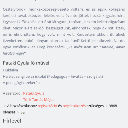
Osztályfőnöki munkaközösség-vezető voltam, és az egyik kolléganő
kerületi továbbképzési felelős volt, évente jöttek hozzánk gyakorolni.
Egyszer 12 főiskolás jött órát látogatni, tanítani, nekem kellett eligazítani
őket. Mikor lejárt az idő, beszélgettünk, elmondták, hogy ők mit láttak,
én is elmondtam, hogy volt, mint volt. Kérdeztem akkor, itt ülnek
tizenketten, ebből hányan akarnak tanítani? Kettő jelentkezett. Na de,
ugye emlékszik az Öreg kérdésére?
„
Te miért nem azt csinálod, amire
hivatva vagy?
”
Pataki Gyula fő művei
Fiúkfalva
Ha élet zengi be az iskolát (Pedagógus – hivatás – szolgálat)
A pedagógia szekerén
A szerzőről:
Pataki Gyula
Tóth Tamás Május
A hozzászóláshoz
regisztráció
és
bejelentkezés
szükséges
9868
olvasás
Hírlevél