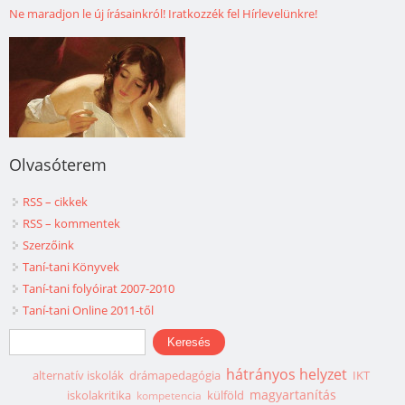
Ne maradjon le új írásainkról! Iratkozzék fel Hírlevelünkre!
Olvasóterem
RSS – cikkek
RSS – kommentek
Szerzőink
Taní-tani Könyvek
Taní-tani folyóirat 2007-2010
Taní-tani Online 2011-től
Keresés űrlap
Keresés
hátrányos helyzet
alternatív iskolák
drámapedagógia
IKT
magyartanítás
iskolakritika
külföld
kompetencia