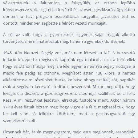
választottunk. A falutanács, a falugyűlés, az otthon legfőbb
irányítószerve volt, segített a felvételi és az esetleges kizárási ügyekben
dönteni, a havi program összeállítását tárgyalta, javaslatot tett és
döntött, mindenben segítette a felnőtt vezető munkáját.
A cél az volt, hogy a gyerekeknek legyenek saját maguk alkotta
törvényeik, s ne mi határozzuk meg, hanem a gyerekek döntsenek.
1945 után Nemzeti Segély volt, már nem létezett a KIE. A borzasztó
infláció közepette, mégiscsak kaptunk egy malacot, azzal a föltétellel,
hogy az otthon hizlalja meg, s a fele legyen a nemzeti segély irodájáé, a
másik fele pedig az otthoné. Meghízott aztán 130 kilóra, a hentes
elkészítette a mi részünket, hurka, kolbász, ahogy azt kell, sót, paprikát
csak a segélyen keresztül tudtunk beszerezni. Mikor megtudja, hogy
levágtuk a disznót, a gazdasági vezető aszondja, szállítsuk be a felit.
Kész. A mi részünket lesóztuk, elraktuk, füstölőre ment. Akkor három
17-18 éves fiatalt bíztam meg, hogy vigye el a felit, megbeszéltük, hogy
be kell vinni. A lelkükre kötöttem, mert a gazdaságvezető egy
szemellenzős volt.
Elmennek hát, és én megnyugszom, majd este megjönnek, aszondják: