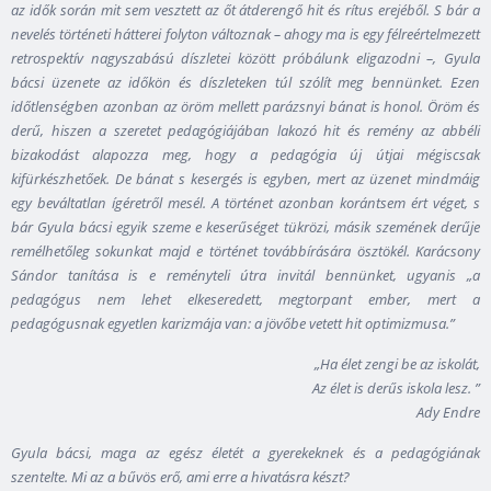
az idők során mit sem vesztett az őt átderengő hit és rítus erejéből. S bár a
nevelés történeti hátterei folyton változnak – ahogy ma is egy félreértelmezett
retrospektív nagyszabású díszletei között próbálunk eligazodni –, Gyula
bácsi üzenete az időkön és díszleteken túl szólít meg bennünket. Ezen
időtlenségben azonban az öröm mellett parázsnyi bánat is honol. Öröm és
derű, hiszen a szeretet pedagógiájában lakozó hit és remény az abbéli
bizakodást alapozza meg, hogy a pedagógia új útjai mégiscsak
kifürkészhetőek. De bánat s kesergés is egyben, mert az üzenet mindmáig
egy beváltatlan ígéretről mesél. A történet azonban korántsem ért véget, s
bár Gyula bácsi egyik szeme e keserűséget tükrözi, másik szemének derűje
remélhetőleg sokunkat majd e történet továbbírására ösztökél. Karácsony
Sándor tanítása is e reményteli útra invitál bennünket, ugyanis „a
pedagógus nem lehet elkeseredett, megtorpant ember, mert a
pedagógusnak egyetlen karizmája van: a jövőbe vetett hit optimizmusa.”
„Ha élet zengi be az iskolát,
Az élet is derűs iskola lesz. ”
Ady Endre
Gyula bácsi, maga az egész életét a gyerekeknek és a pedagógiának
szentelte. Mi az a bűvös erő, ami erre a hivatásra készt?