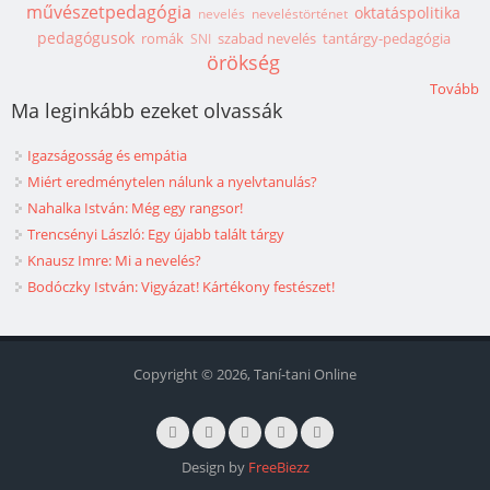
művészetpedagógia
oktatáspolitika
nevelés
neveléstörténet
pedagógusok
romák
szabad nevelés
tantárgy-pedagógia
SNI
örökség
Tovább
Ma leginkább ezeket olvassák
Igazságosság és empátia
Miért eredménytelen nálunk a nyelvtanulás?
Nahalka István: Még egy rangsor!
Trencsényi László: Egy újabb talált tárgy
Knausz Imre: Mi a nevelés?
Bodóczky István: Vigyázat! Kártékony festészet!
Copyright © 2026, Taní-tani Online
Design by
FreeBiezz