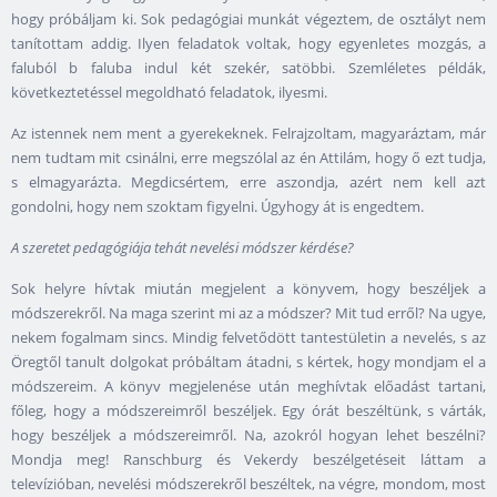
hogy próbáljam ki. Sok pedagógiai munkát végeztem, de osztályt nem
tanítottam addig. Ilyen feladatok voltak, hogy egyenletes mozgás, a
faluból b faluba indul két szekér, satöbbi. Szemléletes példák,
következtetéssel megoldható feladatok, ilyesmi.
Az istennek nem ment a gyerekeknek. Felrajzoltam, magyaráztam, már
nem tudtam mit csinálni, erre megszólal az én Attilám, hogy ő ezt tudja,
s elmagyarázta. Megdicsértem, erre aszondja, azért nem kell azt
gondolni, hogy nem szoktam figyelni. Úgyhogy át is engedtem.
A szeretet pedagógiája tehát nevelési módszer kérdése?
Sok helyre hívtak miután megjelent a könyvem, hogy beszéljek a
módszerekről. Na maga szerint mi az a módszer? Mit tud erről? Na ugye,
nekem fogalmam sincs. Mindig felvetődött tantestületin a nevelés, s az
Öregtől tanult dolgokat próbáltam átadni, s kértek, hogy mondjam el a
módszereim. A könyv megjelenése után meghívtak előadást tartani,
főleg, hogy a módszereimről beszéljek. Egy órát beszéltünk, s várták,
hogy beszéljek a módszereimről. Na, azokról hogyan lehet beszélni?
Mondja meg! Ranschburg és Vekerdy beszélgetéseit láttam a
televízióban, nevelési módszerekről beszéltek, na végre, mondom, most