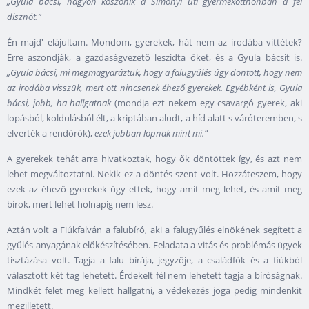
„Gyula bácsi, nagyon köszönik a Simonyi úti gyermekotthonban a fél
disznót.”
Én majd' elájultam. Mondom, gyerekek, hát nem az irodába vittétek?
Erre aszondják, a gazdaságvezető leszidta őket, és a Gyula bácsit is.
„Gyula bácsi, mi megmagyaráztuk, hogy a falugyűlés úgy döntött, hogy nem
az irodába visszük, mert ott nincsenek éhező gyerekek. Egyébként is, Gyula
bácsi, jobb, ha hallgatnak
(mondja ezt nekem egy csavargó gyerek, aki
lopásból, koldulásból élt, a kriptában aludt, a híd alatt s váróteremben, s
elverték a rendőrök),
ezek jobban lopnak mint mi.”
A gyerekek tehát arra hivatkoztak, hogy ők döntöttek így, és azt nem
lehet megváltoztatni. Nekik ez a döntés szent volt. Hozzáteszem, hogy
ezek az éhező gyerekek úgy ettek, hogy amit meg lehet, és amit meg
bírok, mert lehet holnapig nem lesz.
Aztán volt a Fiúkfalván a falubíró, aki a falugyűlés elnökének segített a
gyűlés anyagának előkészítésében. Feladata a vitás és problémás ügyek
tisztázása volt. Tagja a falu bírája, jegyzője, a családfők és a fiúkból
választott két tag lehetett. Érdekelt fél nem lehetett tagja a bíróságnak.
Mindkét felet meg kellett hallgatni, a védekezés joga pedig mindenkit
megilletett.