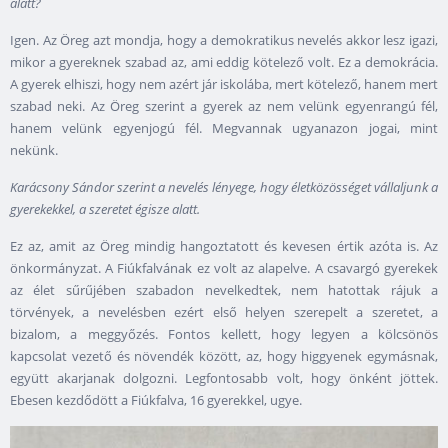
alatt?
Igen. Az Öreg azt mondja, hogy a demokratikus nevelés akkor lesz igazi,
mikor a gyereknek szabad az, ami eddig kötelező volt. Ez a demokrácia.
A gyerek elhiszi, hogy nem azért jár iskolába, mert kötelező, hanem mert
szabad neki. Az Öreg szerint a gyerek az nem velünk egyenrangú fél,
hanem velünk egyenjogú fél. Megvannak ugyanazon jogai, mint
nekünk.
Karácsony Sándor szerint a nevelés lényege, hogy életközösséget vállaljunk a
gyerekekkel, a szeretet égisze alatt.
Ez az, amit az Öreg mindig hangoztatott és kevesen értik azóta is. Az
önkormányzat. A Fiúkfalvának ez volt az alapelve. A csavargó gyerekek
az élet sűrűjében szabadon nevelkedtek, nem hatottak rájuk a
törvények, a nevelésben ezért első helyen szerepelt a szeretet, a
bizalom, a meggyőzés. Fontos kellett, hogy legyen a kölcsönös
kapcsolat vezető és növendék között, az, hogy higgyenek egymásnak,
együtt akarjanak dolgozni. Legfontosabb volt, hogy önként jöttek.
Ebesen kezdődött a Fiúkfalva, 16 gyerekkel, ugye.