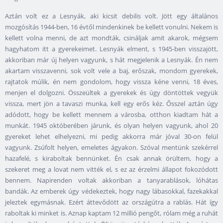
Aztán volt ez a Lesnyák, aki kicsit debilis volt. Jött egy általános
mozgósítás 1944-ben, 16 évtől mindenkinek be kellett vonulni. Nekem is
kellett volna menni, de azt mondták, csináljak amit akarok, mégsem
hagyhatom itt a gyerekeimet. Lesnyák elment, s 1945-ben visszajött,
akkoriban már új helyen vagyunk, s hát megjelenik a Lesnyák. Én nem
akartam visszavenni, sok volt vele a baj, erőszak, mondom gyerekek,
rajtatok múlik, én nem gondolom, hogy vissza kéne venni, 18 éves,
menjen el dolgozni. Összeültek a gyerekek és úgy döntöttek vegyük
vissza, mert jön a tavaszi munka, kell egy erős kéz. Ősszel aztán úgy
adódott, hogy be kellett mennem a városba, otthon kiadtam hát a
munkát. 1945 októberében járunk, és olyan helyen vagyunk, ahol 20
gyereket lehet elhelyezni, mi pedig akkorra már jóval 30-on felül
vagyunk. Zsúfolt helyen, emeletes ágyakon. Szóval mentünk szekérrel
hazafelé, s kiraboltak bennünket. Én csak annak örültem, hogy a
szekeret meg a lovat nem vitték el, s ez az érzelmi állapot fokozódott
bennem. Napirenden voltak akkoriban a tanyarablások, lóhátas
bandák. Az emberek úgy védekeztek, hogy nagy lábasokkal, fazekakkal
jeleztek egymásnak. Ezért áttevődött az országútra a rablás. Hát így
raboltak ki minket is. Aznap kaptam 12 millió pengőt, rólam még a ruhát