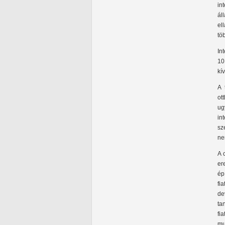
in
ál
el
tö
In
10
kí
A 
ot
ug
in
sz
ne
A 
er
ép
fi
de
ta
fi
mu