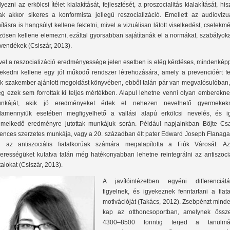
lyezni az erkölcsi ítélet kialakítását, fejlesztését, a proszocialitás kialakítását, hi
ak akkor sikeres a konformista jellegű reszocializáció. Emellett az audiovizuá
nításra is hangsúlyt kellene fektetni, mivel a vizuálisan látott viselkedést, cselekm
zösen kellene elemezni, ezáltal gyorsabban sajátítanák el a normákat, szabályok
vendékek (Csiszár, 2013).
vel a reszocializáció eredményessége jelen esetben is elég kérdéses, mindenkép
rekedni kellene egy jól működő rendszer létrehozására, amely a prevencióért fel
k szakember ajánlott megoldást könyvében, ebből talán pár van megvalósulóban,
g ezek sem forrottak ki teljes mértékben. Alapul lehetne venni olyan emberekne
nkáját, akik jó eredményeket értek el nehezen nevelhető gyermekekn
lamennyiük esetében megfigyelhető a vallási alapú erkölcsi nevelés, és i
emelkedő eredményre jutottak munkájuk során. Például napjainkban Böjte Cs
rences szerzetes munkája, vagy a 20. században élt pater Edward Joseph Flanaga
i az antiszociális fiatalkorúak számára megalapította a Fiúk Városát. A
kerességüket kutatva talán még hatékonyabban lehetne reintegrálni az antiszociá
atalokat (Csiszár, 2013).
A javítóintézetben egyéni differenciálá
figyelnek, és igyekeznek fenntartani a fiat
motivációját (Takács, 2012). Zsebpénzt mind
kap az otthoncsoportban, amelynek össz
4300–8500 forintig terjed a tanulmá