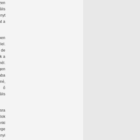
szen
lis
ényt
at a
pen
el.
 de
k a
él.
gen
aba
né,
z ő
lis
sra
alok
enki
ege
nyi