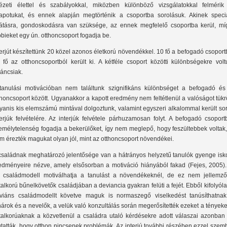
tézeti élettel és szabályokkal, miközben különböző vizsgálatokkal felmérik
lapotukat, és ennek alapján megtörténik a csoportba sorolásuk. Akinek speciá
látásra, gondoskodásra van szüksége, az ennek megfelelő csoportba kerül, mí
bbieket egy ún. otthoncsoport fogadja be.
terjút készítettünk 20 közel azonos életkorú növendékkel. 10 fő a befogadó csoport
 fő az otthoncsoportból került ki. A kétféle csoport közötti különbségekre volt
váncsiak.
tanulási motivációban nem találtunk szignifikáns különbséget a befogadó és
thoncsoport között. Ugyanakkor a kapott eredmény nem feltétlenül a valóságot tükr
yanis kis elemszámú mintával dolgoztunk, valamint egyszeri alkalommal került so
terjúk felvételére. Az interjúk felvétele párhuzamosan folyt. A befogadó csopor
emélytelenség fogadja a bekerülőket, így nem meglepő, hogy feszültebbek voltak,
m érezték magukat olyan jól, mint az otthoncsoport növendékei.
családnak meghatározó jelentősége van a hátrányos helyzetű tanulók gyenge isko
edményeire nézve, amely elsősorban a motiváció hiányából fakad (Fejes, 2005).
 családmodell motiválhatja a tanulást a növendékeknél, de ez nem jellemző
atalkorú bűnelkövetők családjában a deviancia gyakran felüti a fejét. Ebből kifolyól
viáns családmodellt követve maguk is normaszegő viselkedést tanúsíthatnak
nárok és a nevelők, a velük való konzultálás során megerősítették ezeket a tényeke
atalkorúaknak a közvetlenül a családra utaló kérdésekre adott válaszai azonban 
tatták, hogy otthon nincsenek problémák. Az interjú további részében ezzel szem