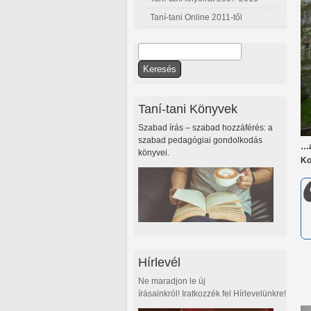
Taní-tani Online 2011-től
Keresés
Keresés űrlap
Taní-tani Könyvek
Szabad írás – szabad hozzáférés: a
szabad pedagógiai gondolkodás
…a
könyvei.
Ko
Hírlevél
Ne maradjon le új
írásainkról! Iratkozzék fel Hírlevelünkre!