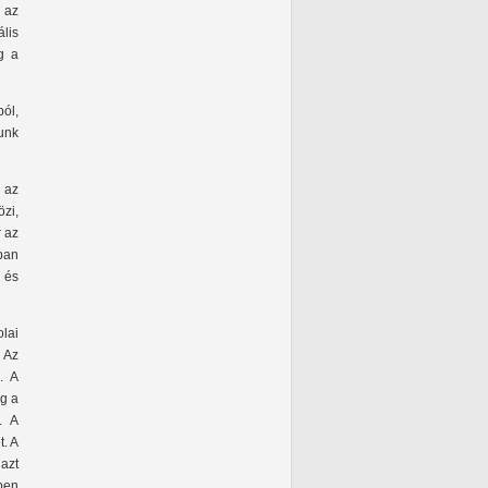
 az
lis
g a
ból,
unk
 az
özi,
r az
tban
 és
lai
 Az
. A
ag a
. A
t. A
azt
ben