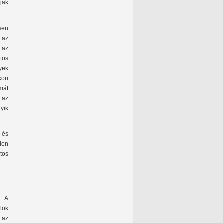
ják
esen
 az
 az
tos
ek
kori
ámát
 az
yik
, és
den
tos
ó. A
lok
 az