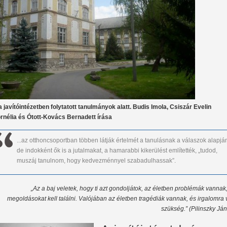
 javítóintézetben folytatott tanulmányok alatt. Budis Imola, Csiszár Evelin
rnélia és Ótott-Kovács Bernadett írása
...az otthoncsoportban többen látják értelmét a tanulásnak a válaszok alapjá
de indokként ők is a jutalmakat, a hamarabbi kikerülést említették, „tudod,
muszáj tanulnom, hogy kedvezménnyel szabadulhassak”.
„Az a baj veletek, hogy ti azt gondoljátok, az életben problémák vannak
megoldásokat kell találni. Valójában az életben tragédiák vannak, és irgalomra
szükség.” (Pilinszky Já