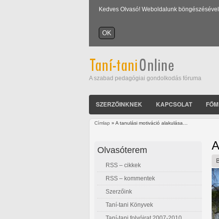
Kedves Olvasó! Weboldalunk böngészésével Ön
A szabad pedagógiai gondolkodás fóruma
SZERZŐINKNEK
KAPCSOLAT
FŐM
Címlap
» A tanulási motiváció alakulása…
Jelenlegi hely
A
Olvasóterem
RSS – cikkek
RSS – kommentek
Szerzőink
Taní-tani Könyvek
Taní-tani folyóirat 2007-2010