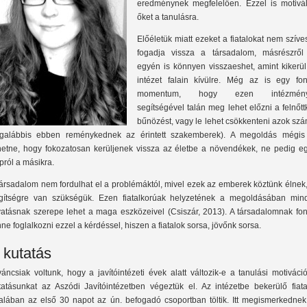
eredménynek megfelelően. Ezzel is motivál
őket a tanulásra.
Előéletük miatt ezeket a fiatalokat nem szív
fogadja vissza a társadalom, másrészről
egyén is könnyen visszaeshet, amint kikerül
intézet falain kívülre. Még az is egy fon
momentum, hogy ezen intézmény
segítségével talán meg lehet előzni a felnőtt
bűnözést, vagy le lehet csökkenteni azok sz
egalábbis ebben reménykednek az érintett szakemberek). A megoldás mégis
hetne, hogy fokozatosan kerüljenek vissza az életbe a növendékek, ne pedig eg
pról a másikra.
társadalom nem fordulhat el a problémáktól, mivel ezek az emberek köztünk élnek
gítségre van szükségük. Ezen fiatalkorúak helyzetének a megoldásában min
vatásnak szerepe lehet a maga eszközeivel (Csiszár, 2013). A társadalomnak fon
nne foglalkozni ezzel a kérdéssel, hiszen a fiatalok sorsa, jövőnk sorsa.
 kutatás
váncsiak voltunk, hogy a javítóintézeti évek alatt változik-e a tanulási motiváci
tatásunkat az Aszódi Javítóintézetben végeztük el. Az intézetbe bekerülő fiata
talában az első 30 napot az ún. befogadó csoportban töltik. Itt megismerkednek