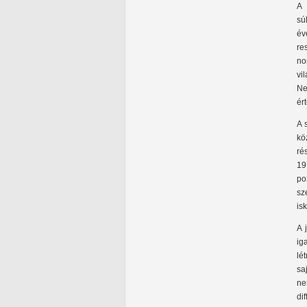
A 
sú
év
re
no
vi
Ne
ér
A 
kö
ré
19
po
sz
is
A 
ig
lé
sa
ne
di