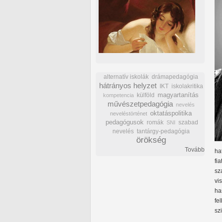
alternatív iskolák
drámapedagógia
hátrányos helyzet
IKT
iskolakritika
külföld
magyartanítás
kompetencia
művészetpedagógia
nevelés
oktatáspolitika
neveléstörténet
pedagógusok
romák
szabad
SNI
nevelés
tantárgy-pedagógia
örökség
Tovább
ha
fi
sz
vi
ha
fe
sz