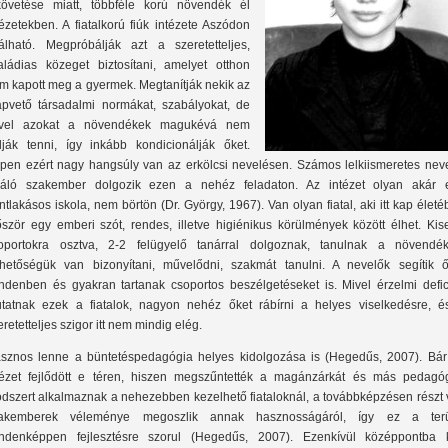
követése miatt, többféle korú növendék él
tézetekben. A fiatalkorú fiúk intézete Aszódon
lálható. Megpróbálják azt a szeretetteljes,
aládias közeget biztosítani, amelyet otthon
m kapott meg a gyermek. Megtanítják nekik az
apvető társadalmi normákat, szabályokat, de
vel azokat a növendékek magukévá nem
dják tenni, így inkább kondicionálják őket.
pen ezért nagy hangsúly van az erkölcsi nevelésen. Számos lelkiismeretes neve
váló szakember dolgozik ezen a nehéz feladaton. Az intézet olyan akár 
ntlakásos iskola, nem börtön (Dr. György, 1967). Van olyan fiatal, aki itt kap élet
őször egy emberi szót, rendes, illetve higiénikus körülmények között élhet. Kis
oportokra osztva, 2-2 felügyelő tanárral dolgoznak, tanulnak a növendék
hetőségük van bizonyítani, művelődni, szakmát tanulni. A nevelők segítik ő
ndenben és gyakran tartanak csoportos beszélgetéseket is. Mivel érzelmi defici
tatnak ezek a fiatalok, nagyon nehéz őket rábírni a helyes viselkedésre, é
eretetteljes szigor itt nem mindig elég.
sznos lenne a büntetéspedagógia helyes kidolgozása is (Hegedűs, 2007). Bár
tézet fejlődött e téren, hiszen megszűntették a magánzárkát és más pedagóg
dszert alkalmaznak a nehezebben kezelhető fiataloknál, a továbbképzésen részt v
akemberek véleménye megoszlik annak hasznosságáról, így ez a terü
ndenképpen fejlesztésre szorul (Hegedűs, 2007). Ezenkívül középpontba k