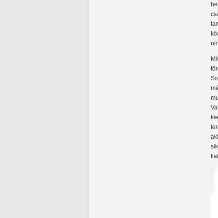
he
cs
ta
kö
nö
Mi
tö
So
mé
mu
Va
ki
fe
ak
si
fi