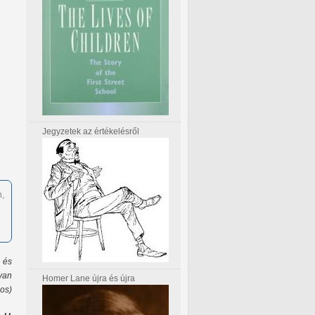
Jegyzetek az értékelésről
n,
, és
 van
Homer Lane újra és újra
nos)