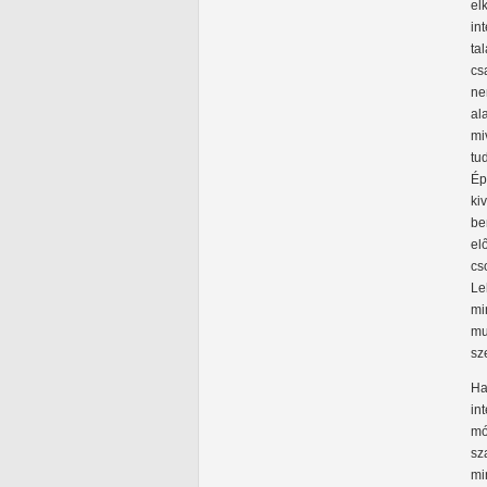
el
in
ta
cs
ne
al
mi
tu
Ép
ki
be
el
cs
Le
mi
mu
sz
Ha
in
mó
sz
mi