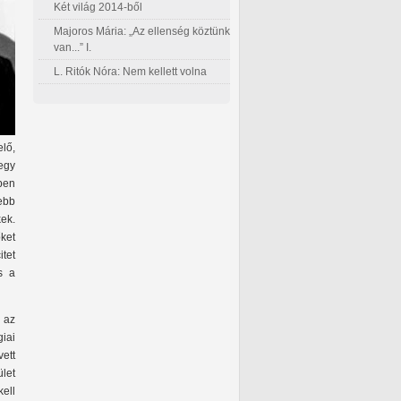
Két világ 2014-ből
Majoros Mária: „Az ellenség köztünk
van...” I.
L. Ritók Nóra: Nem kellett volna
lő,
egy
ében
ebb
ek.
ket
tet
s a
 az
iai
ett
let
ell