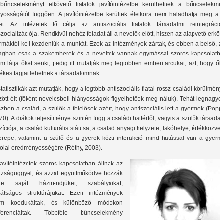
bűncselekményt elkövető fiatalok javítóintézetbe kerülhetnek a bűncselekm
lyosságától függően. A javítóintézetbe kerültek életkora nem haladhatja meg a
et. Az intézetek fő célja az antiszociális fiatalok társadalmi reintegráció
szocializációja. Rendkívül nehéz feladat áll a nevelők előtt, hiszen az alapvető erkö
rmáktól kell kezdeniük a munkát. Ezek az intézmények zártak, és ebben a belső, 
lágban csak a szakemberek és a neveltek vannak egymással szoros kapcsolatb
m látja őket senki, pedig itt mutatják meg legtöbben emberi arcukat, azt, hogy ő
tékes tagjai lehetnek a társadalomnak.
statisztikák azt mutatják, hogy a legtöbb antiszociális fiatal rossz családi körülmé
zött élt (főként nevelésbeli hiányosságok figyelhetőek meg náluk). Tehát legnag
szben a család, a szülők a felelősek azért, hogy antiszociális lett a gyermek (Pop
70). A diákok teljesítménye szintén függ a családi háttértől, vagyis a szülők társad
zíciója, a család kulturális státusa, a család anyagi helyzete, lakóhelye, értékközve
erepe, valamint a szülő és a gyerek közti interakció mind hatással van a gyer
kolai eredményességére (Réthy, 2003).
javítóintézetek szoros kapcsolatban állnak az
azságüggyel, és azzal együttműködve hozzák
tre saját házirendjüket, szabályaikat,
játságos struktúrájukat. Ezen intézmények
m koedukáltak, és különböző módokon
fferenciáltak. Többféle bűncselekmény