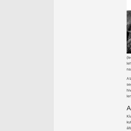
(l
le
na
A 
se
hi
le
A
Kí
ku
ál