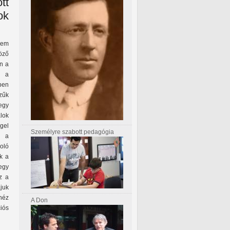
tt
ok
lem
öző
n a
t a
ben
zűk
egy
lok
gel
Személyre szabott pedagógia
d a
oló
k a
 egy
z a
juk
héz
A Don
iós