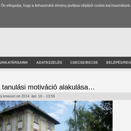
 elfogadja, hogy a felhasználói élmény javítása céljából cookie-kat használunk.
UNKATÁRSAINK
ADATKEZELÉS
CSECSE/BECSE
BELÉPÉS/REG
 tanulási motiváció alakulása…
By
knauszi
on 2014. ápr. 10. - 13:56