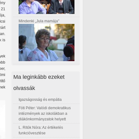
ény
 21
ja,
Mindenki „Jula mamája”
lcsi
zárt
an.
k is
nyek
yobb
per,
almi
Ma leginkább ezeket
títő
olvassák
mek
Igazságosság és empátia
Fóti Péter: Valódi demokratikus
intézmények az iskolákban a
diákönkormányzatok helyett
L. Ritók Nóra: Az értékelés
funkcióvesztése