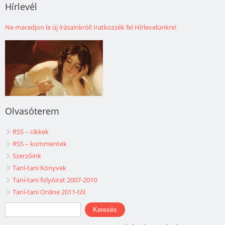
Hírlevél
Ne maradjon le új írásainkról! Iratkozzék fel Hírlevelünkre!
Olvasóterem
RSS – cikkek
RSS – kommentek
Szerzőink
Taní-tani Könyvek
Taní-tani folyóirat 2007-2010
Taní-tani Online 2011-től
Keresés űrlap
Keresés