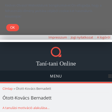
Kedves Olvasó! Weboldalunk böngészésével Ön elfogadja, hogy a
felhasználói élmény javítása céljából cookie-kat használunk.
Köszönjük!
Impresszum
Jogi nyilatkozat
A logóról
Taní-tani Online
MENU
Jelenlegi hely
Címlap
» Ótott-Kovács Bernadett
Ótott-Kovács Bernadett
A tanulási motiváció alakulása…