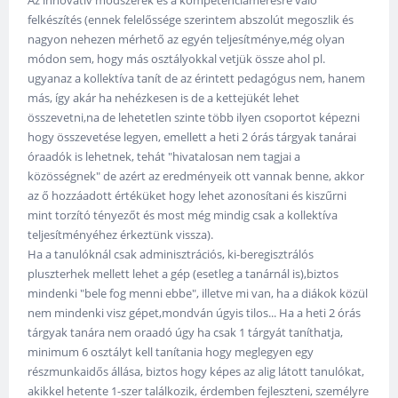
felkészítés (ennek felelőssége szerintem abszolút megoszlik és
nagyon nehezen mérhető az egyén teljesítménye,még olyan
módon sem, hogy más osztályokkal vetjük össze ahol pl.
ugyanaz a kollektíva tanít de az érintett pedagógus nem, hanem
más, így akár ha nehézkesen is de a kettejükét lehet
összevetni,na de lehetetlen szinte több ilyen csoportot képezni
hogy összevetése legyen, emellett a heti 2 órás tárgyak tanárai
óraadók is lehetnek, tehát "hivatalosan nem tagjai a
közösségnek" de azért az eredményeik ott vannak benne, akkor
az ő hozzáadott értéküket hogy lehet azonosítani és kiszűrni
mint torzító tényezőt és most még mindig csak a kollektíva
teljesítményéhez érkeztünk vissza).
Ha a tanulóknál csak adminisztrációs, ki-beregisztrálós
pluszterhek mellett lehet a gép (esetleg a tanárnál is),biztos
mindenki "bele fog menni ebbe", illetve mi van, ha a diákok közül
nem mindenki visz gépet,mondván úgyis tilos... Ha a heti 2 órás
tárgyak tanára nem oraadó úgy ha csak 1 tárgyát taníthatja,
minimum 6 osztályt kell tanítania hogy meglegyen egy
részmunkaidős állása, biztos hogy képes az alig látott tanulókat,
akikkel hetente 1-szer találkozik, érdemben fejleszteni, személyre