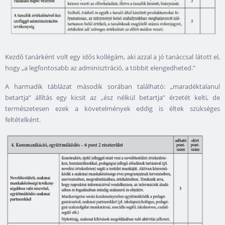
Kezdő tanárként volt egy idős kollégám, aki azzal a jó tanáccsal látott el,
hogy „a legfontosabb az adminisztráció, a többit elengedheted.”
A harmadik táblázat második sorában található: „maradéktalanul
betartja” állítás egy kicsit az „ész nélkül betartja” érzetét kelti, de
természetesen ezek a követelmények eddig is éltek szükséges
feltételként.