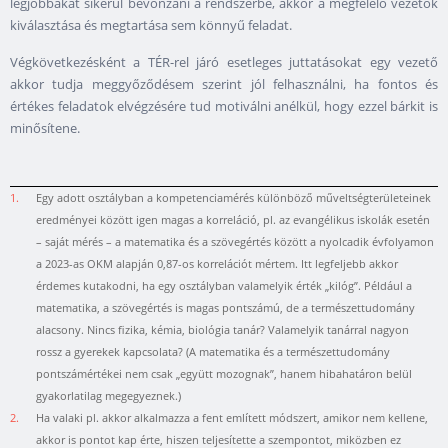
legjobbakat sikerül bevonzani a rendszerbe, akkor a megfelelő vezetők
kiválasztása és megtartása sem könnyű feladat.
Végkövetkezésként a TÉR-rel járó esetleges juttatásokat egy vezető
akkor tudja meggyőződésem szerint jól felhasználni, ha fontos és
értékes feladatok elvégzésére tud motiválni anélkül, hogy ezzel bárkit is
minősítene.
1.
Egy adott osztályban a kompetenciamérés különböző műveltségterületeinek
eredményei között igen magas a korreláció, pl. az evangélikus iskolák esetén
– saját mérés – a matematika és a szövegértés között a nyolcadik évfolyamon
a 2023-as OKM alapján 0,87-os korrelációt mértem. Itt legfeljebb akkor
érdemes kutakodni, ha egy osztályban valamelyik érték „kilóg”. Például a
matematika, a szövegértés is magas pontszámú, de a természettudomány
alacsony. Nincs fizika, kémia, biológia tanár? Valamelyik tanárral nagyon
rossz a gyerekek kapcsolata? (A matematika és a természettudomány
pontszámértékei nem csak „együtt mozognak”, hanem hibahatáron belül
gyakorlatilag megegyeznek.)
2.
Ha valaki pl. akkor alkalmazza a fent említett módszert, amikor nem kellene,
akkor is pontot kap érte, hiszen teljesítette a szempontot, miközben ez