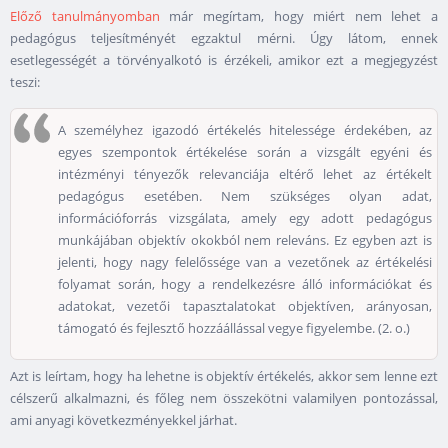
Előző tanulmányomban
már megírtam, hogy miért nem lehet a
pedagógus teljesítményét egzaktul mérni. Úgy látom, ennek
esetlegességét a törvényalkotó is érzékeli, amikor ezt a megjegyzést
teszi:
A személyhez igazodó értékelés hitelessége érdekében, az
egyes szempontok értékelése során a vizsgált egyéni és
intézményi tényezők relevanciája eltérő lehet az értékelt
pedagógus esetében. Nem szükséges olyan adat,
információforrás vizsgálata, amely egy adott pedagógus
munkájában objektív okokból nem releváns. Ez egyben azt is
jelenti, hogy nagy felelőssége van a vezetőnek az értékelési
folyamat során, hogy a rendelkezésre álló információkat és
adatokat, vezetői tapasztalatokat objektíven, arányosan,
támogató és fejlesztő hozzáállással vegye figyelembe. (2. o.)
Azt is leírtam, hogy ha lehetne is objektív értékelés, akkor sem lenne ezt
célszerű alkalmazni, és főleg nem összekötni valamilyen pontozással,
ami anyagi következményekkel járhat.