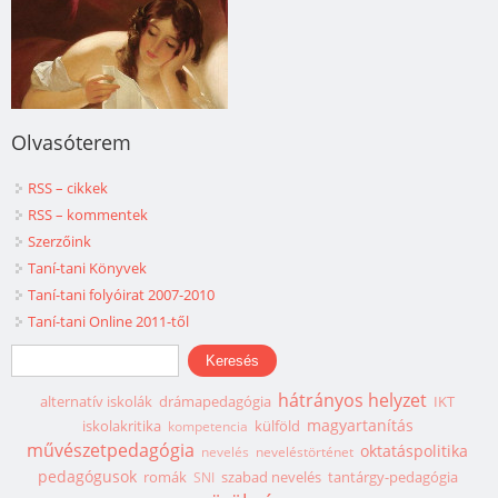
Olvasóterem
RSS – cikkek
RSS – kommentek
Szerzőink
Taní-tani Könyvek
Taní-tani folyóirat 2007-2010
Taní-tani Online 2011-től
Keresés űrlap
Keresés
hátrányos helyzet
alternatív iskolák
drámapedagógia
IKT
magyartanítás
iskolakritika
külföld
kompetencia
művészetpedagógia
oktatáspolitika
nevelés
neveléstörténet
pedagógusok
romák
szabad nevelés
tantárgy-pedagógia
SNI