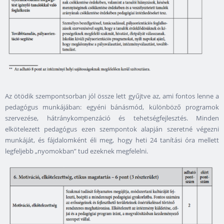
Az ötödik szempontsorban jól össze lett gyűjtve az, ami fontos lenne a
pedagógus munkájában: egyéni bánásmód, különböző programok
szervezése, hátránykompenzáció és tehetségfejlesztés. Minden
elkötelezett pedagógus ezen szempontok alapján szeretné végezni
munkáját, és fájdalomként éli meg, hogy heti 24 tanítási óra mellett
legfeljebb „nyomokban” tud ezeknek megfelelni.