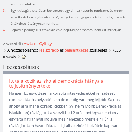
kontraproduktív.
3.
Egyik vizsgált iskolában bevezettek egy ehhez hasonló rendszert, és ennek
következtében a „klímateszten”, melyet a pedagógusok töltöttek ki, a vezető
értékelése látványosan romlott.
4.
Sajnos a pedagógus szakokra való bejutás ponthatárai nem ezt mutatják.
A szerzőről:
Asztalos György
A hozzászóláshoz
regisztráció
és
bejelentkezés
szükséges
7535
olvasás
Hozzászólások
Itt találkozik az iskolai demokrácia hiánya a
teljesítményertéke
Na igen. Ez együttesen a korábbi intézkedesekkel rengeteget
ront az oktatás helyzetén, na de mindig van még lejjebb. Sajnos
ahogy arra már a korábbi cikkben (Wilhelm Móni: Demokrácia az
iskolákban) rávilágitott a szerző,heti 2 órás tantárgyak esetén ,
egyfajta hátránnyal indulva még nehezebb megfelelni. Én is
rávilágítottam hasonlókra a digitális eszközök elvétele kapcsán.
Az innovatív módszerek és a kompetenciamérésre való