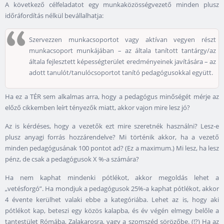
A következő célfeladatot egy munkaközösségvezető minden plusz
időráfordítás nélkül bevállalhatja:
Szervezzen munkacsoportot vagy aktívan vegyen részt
munkacsoport munkájában – az általa tanított tantárgy/az
általa fejlesztett képességterület eredményeinek javítására – az
adott tanulót/tanulócsoportot tanító pedagógusokkal együtt.
Ha ez a TÉR sem alkalmas arra, hogy a pedagógus minőségét mérje az
előző cikkemben leírt tényezők miatt, akkor vajon mire lesz jó?
Az is kérdéses, hogy a vezetők ezt mire szeretnék használni? Lesz-e
plusz anyagi forrás hozzárendelve? Mi történik akkor, ha a vezető
minden pedagógusának 100 pontot ad? (Ez a maximum.) Mi lesz, ha lesz
pénz, de csak a pedagógusok X %-a számára?
Ha nem kaphat mindenki pótlékot, akkor megoldás lehet a
„vetésforgó”. Ha mondjuk a pedagógusok 25%-a kaphat pótlékot, akkor
4 évente kerülhet valaki ebbe a kategóriába. Lehet az is, hogy aki
pótlékot kap, beteszi egy közös kalapba, és év végén elmegy belőle a
tantestület Rómába, Zalakarosra, vagy a szomszéd sörözőbe. (!?) Ha az