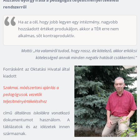
Asztalos György írása a pedagógus teljesítményértékelési
rendszerről
Ha az a cél, hogy jobb legyen egy intézmény, nagyobb
hozzáadott értéket produkáljon, akkor a TÉR erre nem
alkalmas, sőt kontraproduktív.
Mottó: „Ha valamir
ő
l tudod, hogy rossz, de kötelez
ő
, akkor erkölcsi
kötelességed annak minden negatív hatását csökkenteni.”
Forrásként az Oktatási Hivatal által
kiadott
S
zakmai, módszertani ajánlás a
pedagógusok, vezetők
teljesítményértékeléséhez
című
általános iskolákra vonatkozó
dokumentumot használom. A
táblázatok és az idézetek innen
származnak.