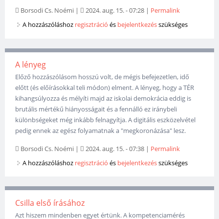
Borsodi Cs. Noémi
|
2024. aug. 15. - 07:28
|
Permalink
A hozzászóláshoz
regisztráció
és
bejelentkezés
szükséges
A lényeg
Előző hozzászólásom hosszú volt, de mégis befejezetlen, idő
előtt (és előírásokkal teli módon) elment. A lényeg, hogy a TÉR
kihangsúlyozza és mélyíti majd az iskolai demokrácia eddig is
brutális mértékű hiányosságait és a fennálló ez iránybeli
különbségeket még inkább felnagyítja. A digitális eszközelvétel
pedig ennek az egész folyamatnak a "megkoronázása" lesz.
Borsodi Cs. Noémi
|
2024. aug. 15. - 07:38
|
Permalink
A hozzászóláshoz
regisztráció
és
bejelentkezés
szükséges
Csilla első írásához
Azt hiszem mindenben egyet értünk. A kompetenciamérés