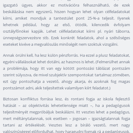
igazgató ügyes, akkor ez motivációra felhasználható, de ezek
beskálázása nem egyszerű, hiszen hogyan lehet olyan célfeladatokat
kiírni, amiket mondjuk a tantestület pont 25-%-a teljesít. Ilyenek
lehetnek például, hogy az első, ötödik, kilencedik évfolyam
osztályfőnökei kapják. Lehet célfeladatokat kiírni pl. nyári táborra,
ünnepségszervezésre stb. Ezek konkrét feladatok, ahol a szélsőséges
eseteket kivéve a megvalósulás minőségét nem szoktuk vizsgálni.
Annak örülni kell, ha lesz külön pénzforrás. Ha ezzel a plusz feladatokat,
egyéni vállalásokat lehet dotálni, az hasznos is lehet. (Felmerülhet annak
a problémája, hogy itt van egy kötött pontozási táblázat pontszám
szerint súlyozva, de mivel szubjektív szempontokat tartalmaz zömében,
ezt úgy pontozhatja a vezető, ahogy akarja, és azoknak fog magas
pontszámot adni, akik teljesítettek valamilyen kiírt feladatot.)
Biztosan konfliktus forrása lesz, és rontani fogja az iskola fejlesztő
hatását – az objektivitás lehetetlensége miatt –, ha a pedagógusok
teljesítményét megpróbáljuk beskálázni. Itt vesztes lehet a pedagógus,
mert méltánytalannak, sok esetben – jogosan – igazságtalannak fogja
tartani az értékelését. Vesztes lesz a bíráló vezető, mert nagy
valószínűséggel előfordulhat, hogy haragudni fognak rá a pedagógusok.