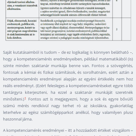
Saját kutatásaimból is tudom – de ez logikailag is könnyen belátható –,
hogy a kompetenciamérés eredményeiben, például matematikából (is)
szinte minden szaktanár munkája benne van. Fontos a szövegértés,
fontosak a kémiai és fizikai számítások, és sorolhatnám, ezért aztán a
kompetenciamérés eredményei alapján az egyéni értékelés nem hoz
reális eredményt. (Ezért felesleges a kompetenciaméréseket egyre több
tantárgyra kiterjeszteni, ha ezzel a szaktanár munkáját szeretnék
1
minősíteni.)
Fontos azt is megjegyezni, hogy a sok és egyre bővülő
számú mérés rendkívül nagy terhet ró az iskolákra, gyakorlatilag
leterhelve az egész számítógépparkot anélkül, hogy valamilyen plusz
haszonnal járna.
A kompetenciamérés eredményei – itt a hozzáadott értéket vizsgálom –