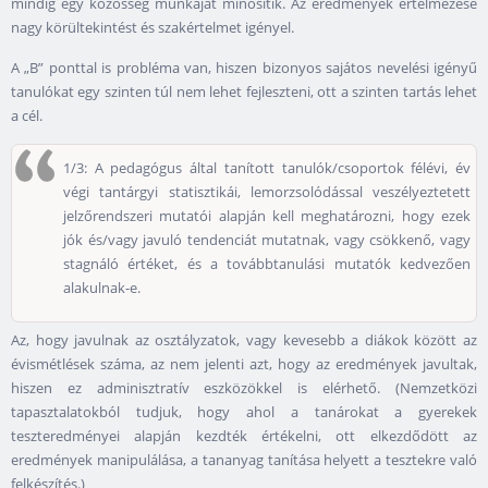
mindig egy közösség munkáját minősítik. Az eredmények értelmezése
nagy körültekintést és szakértelmet igényel.
A „B” ponttal is probléma van, hiszen bizonyos sajátos nevelési igényű
tanulókat egy szinten túl nem lehet fejleszteni, ott a szinten tartás lehet
a cél.
1/3: A pedagógus által tanított tanulók/csoportok félévi, év
végi tantárgyi statisztikái, lemorzsolódással veszélyeztetett
jelzőrendszeri mutatói alapján kell meghatározni, hogy ezek
jók és/vagy javuló tendenciát mutatnak, vagy csökkenő, vagy
stagnáló értéket, és a továbbtanulási mutatók kedvezően
alakulnak-e.
Az, hogy javulnak az osztályzatok, vagy kevesebb a diákok között az
évismétlések száma, az nem jelenti azt, hogy az eredmények javultak,
hiszen ez adminisztratív eszközökkel is elérhető. (Nemzetközi
tapasztalatokból tudjuk, hogy ahol a tanárokat a gyerekek
teszteredményei alapján kezdték értékelni, ott elkezdődött az
eredmények manipulálása, a tananyag tanítása helyett a tesztekre való
felkészítés.)