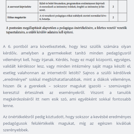
A 6. pontból arra következtetek, hogy lesz szülők számára olyan
kérdőív, amelyben a gyermekeiket tanító minden pedagógusról
véleményt kell, hogy írjanak. Kérdés, hogy ez majd központi, egységes,
validált kérdéssor lesz, vagy minden intézmény saját maga készíti el,
esetleg valahonnan az internetről letölti? Sajnos a szülői kérdőívek
„eredményei” sokkal megbízhatatlanabbak, mint a diákok véleménye,
hiszen ők a gyerekeik – sokszor magukat igazoló – szemüvegén
keresztül értesülnek az eseményekről. Viszont a tanulók
megkérdezéséről itt nem esik szó, ami egyébként sokkal fontosabb
lenne.
Az önértékelésről pedig köztudott, hogy sokszor a kevésbé eredményes
pedagógusok felülértékelik magukat, míg az egészen kiválóak
szerényebbek.