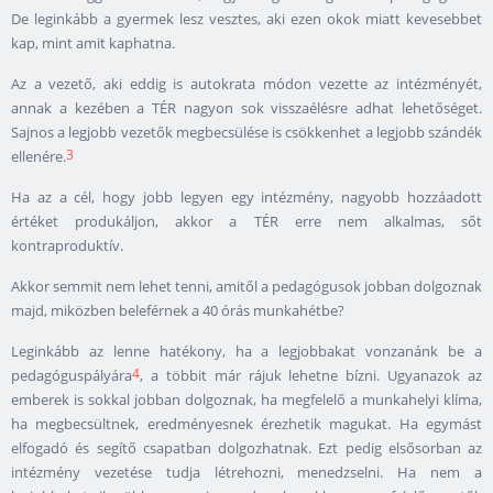
De leginkább a gyermek lesz vesztes, aki ezen okok miatt kevesebbet
kap, mint amit kaphatna.
Az a vezető, aki eddig is autokrata módon vezette az intézményét,
annak a kezében a TÉR nagyon sok visszaélésre adhat lehetőséget.
Sajnos a legjobb vezetők megbecsülése is csökkenhet a legjobb szándék
3
ellenére.
Ha az a cél, hogy jobb legyen egy intézmény, nagyobb hozzáadott
értéket produkáljon, akkor a TÉR erre nem alkalmas, sőt
kontraproduktív.
Akkor semmit nem lehet tenni, amitől a pedagógusok jobban dolgoznak
majd, miközben beleférnek a 40 órás munkahétbe?
Leginkább az lenne hatékony, ha a legjobbakat vonzanánk be a
4
pedagóguspályára
, a többit már rájuk lehetne bízni. Ugyanazok az
emberek is sokkal jobban dolgoznak, ha megfelelő a munkahelyi klíma,
ha megbecsültnek, eredményesnek érezhetik magukat. Ha egymást
elfogadó és segítő csapatban dolgozhatnak. Ezt pedig elsősorban az
intézmény vezetése tudja létrehozni, menedzselni. Ha nem a