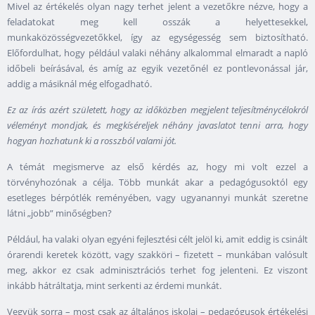
Mivel az értékelés olyan nagy terhet jelent a vezetőkre nézve, hogy a
feladatokat meg kell osszák a helyettesekkel,
munkaközösségvezetőkkel, így az egységesség sem biztosítható.
Előfordulhat, hogy például valaki néhány alkalommal elmaradt a napló
időbeli beírásával, és amíg az egyik vezetőnél ez pontlevonással jár,
addig a másiknál még elfogadható.
Ez az írás azért született, hogy az időközben megjelent teljesítménycélokról
véleményt mondjak, és megkíséreljek néhány javaslatot tenni arra, hogy
hogyan hozhatunk ki a rosszból valami jót.
A témát megismerve az első kérdés az, hogy mi volt ezzel a
törvényhozónak a célja. Több munkát akar a pedagógusoktól egy
esetleges bérpótlék reményében, vagy ugyanannyi munkát szeretne
látni „jobb” minőségben?
Például, ha valaki olyan egyéni fejlesztési célt jelöl ki, amit eddig is csinált
órarendi keretek között, vagy szakköri – fizetett – munkában valósult
meg, akkor ez csak adminisztrációs terhet fog jelenteni. Ez viszont
inkább hátráltatja, mint serkenti az érdemi munkát.
Vegyük sorra – most csak az általános iskolai – pedagógusok értékelési