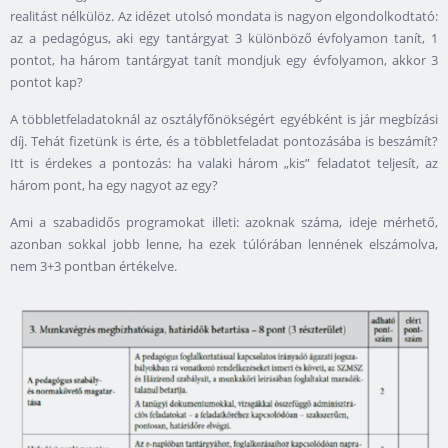
realitást nélkülöz. Az idézet utolsó mondata is nagyon elgondolkodtató:
az a pedagógus, aki egy tantárgyat 3 különböző évfolyamon tanít, 1
pontot, ha három tantárgyat tanít mondjuk egy évfolyamon, akkor 3
pontot kap?
A többletfeladatoknál az osztályfőnökségért egyébként is jár megbízási
díj. Tehát fizetünk is érte, és a többletfeladat pontozásába is beszámít?
Itt is érdekes a pontozás: ha valaki három „kis” feladatot teljesít, az
három pont, ha egy nagyot az egy?
Ami a szabadidős programokat illeti: azoknak száma, ideje mérhető,
azonban sokkal jobb lenne, ha ezek túlórában lennének elszámolva,
nem 3+3 pontban értékelve.