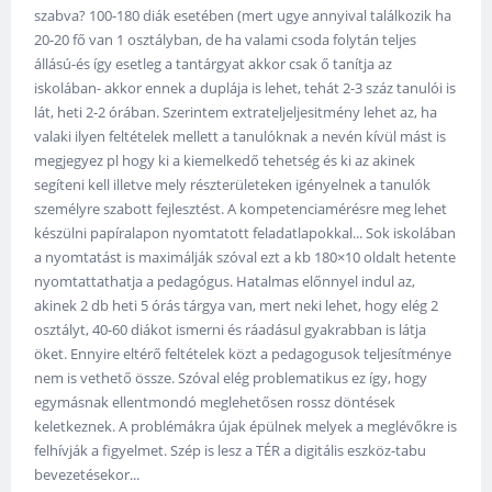
szabva? 100-180 diák esetében (mert ugye annyival találkozik ha
20-20 fő van 1 osztályban, de ha valami csoda folytán teljes
állású-és így esetleg a tantárgyat akkor csak ő tanítja az
iskolában- akkor ennek a duplája is lehet, tehát 2-3 száz tanulói is
lát, heti 2-2 órában. Szerintem extrateljeljesitmény lehet az, ha
valaki ilyen feltételek mellett a tanulóknak a nevén kívül mást is
megjegyez pl hogy ki a kiemelkedő tehetség és ki az akinek
segíteni kell illetve mely részterületeken igényelnek a tanulók
személyre szabott fejlesztést. A kompetenciamérésre meg lehet
készülni papíralapon nyomtatott feladatlapokkal... Sok iskolában
a nyomtatást is maximálják szóval ezt a kb 180×10 oldalt hetente
nyomtattathatja a pedagógus. Hatalmas előnnyel indul az,
akinek 2 db heti 5 órás tárgya van, mert neki lehet, hogy elég 2
osztályt, 40-60 diákot ismerni és ráadásul gyakrabban is látja
öket. Ennyire eltérő feltételek közt a pedagogusok teljesítménye
nem is vethető össze. Szóval elég problematikus ez így, hogy
egymásnak ellentmondó meglehetősen rossz döntések
keletkeznek. A problémákra újak épülnek melyek a meglévőkre is
felhívják a figyelmet. Szép is lesz a TÉR a digitális eszköz-tabu
bevezetésekor...