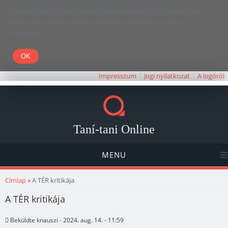
Kedves Olvasó! Weboldalunk böngészésével Ön elfogadja, hogy a
felhasználói élmény javítása céljából cookie-kat használunk.
Köszönjük!
Impresszum
Jogi nyilatkozat
A logóról
Taní-tani Online
MENU
Jelenlegi hely
Címlap
» A TÉR kritikája
A TÉR kritikája
Beküldte
knauszi
- 2024. aug. 14. - 11:59