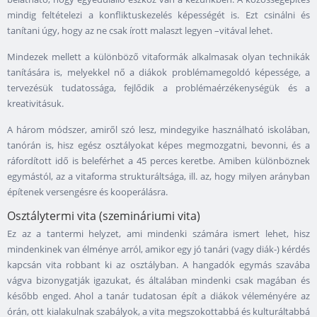
mindig feltételezi a konfliktuskezelés képességét is. Ezt csinálni és
tanítani úgy, hogy az ne csak írott malaszt legyen –vitával lehet.
Mindezek mellett a különböző vitaformák alkalmasak olyan technikák
tanítására is, melyekkel nő a diákok problémamegoldó képessége, a
tervezésük tudatossága, fejlődik a problémaérzékenységük és a
kreativitásuk.
A három módszer, amiről szó lesz, mindegyike használható iskolában,
tanórán is, hisz egész osztályokat képes megmozgatni, bevonni, és a
ráfordított idő is beleférhet a 45 perces keretbe. Amiben különböznek
egymástól, az a vitaforma strukturáltsága, ill. az, hogy milyen arányban
építenek versengésre és kooperálásra.
Osztálytermi vita (szemináriumi vita)
Ez az a tantermi helyzet, ami mindenki számára ismert lehet, hisz
mindenkinek van élménye arról, amikor egy jó tanári (vagy diák-) kérdés
kapcsán vita robbant ki az osztályban. A hangadók egymás szavába
vágva bizonygatják igazukat, és általában mindenki csak magában és
később enged. Ahol a tanár tudatosan épít a diákok véleményére az
órán, ott kialakulnak szabályok, a vita megszokottabbá és kulturáltabbá