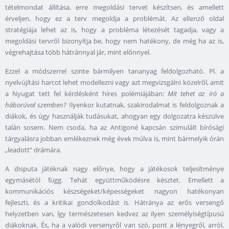
tételmondat állítása, erre megoldási tervet készítsen, és amellett
érveljen, hogy ez a terv megoldja a problémát. Az ellenző oldal
stratégiája lehet az is, hogy a probléma létezését tagadja, vagy a
megoldási tervről bizonyítja be, hogy nem hatékony, de még ha az is,
végrehajtása több hátránnyal jár, mint előnnyel.
Ezzel a módszerrel szinte bármilyen tananyag feldolgozható. Pl. a
nyelvújítási harcot lehet modellezni vagy azt megvizsgálni közelről, amit
a Nyugat tett fel kérdésként híres polémiájában:
Mit tehet az író a
háborúval szemben?
Ilyenkor kutatnak, szakirodalmat is feldolgoznak a
diákok, és úgy használják tudásukat, ahogyan egy dolgozatra készülve
talán sosem. Nem csoda, ha az Antigoné kapcsán szimulált bírósági
tárgyalásra jobban emlékeznek még évek múlva is, mint bármelyik órán
„leadott” drámára.
A disputa játéknak nagy előnye, hogy a játékosok teljesítménye
egymásétól függ. Tehát együttműködésre késztet. Emellett a
kommunikációs készségeket/képességeket nagyon hatékonyan
fejleszti, és a kritikai gondolkodást is. Hátránya az erős versengő
helyzetben van, így természetesen kedvez az ilyen személyiségtípusú
diákoknak. És, ha a valódi versenyről van szó, pont a lényegről, arról,