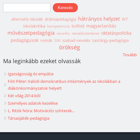
Keresés űrlap
Keresés
hátrányos helyzet
alternatív iskolák
drámapedagógia
IKT
magyartanítás
iskolakritika
külföld
kompetencia
művészetpedagógia
oktatáspolitika
nevelés
neveléstörténet
pedagógusok
romák
szabad nevelés
tantárgy-pedagógia
SNI
örökség
Tovább
Ma leginkább ezeket olvassák
Igazságosság és empátia
Fóti Péter: Valódi demokratikus intézmények az iskolákban a
diákönkormányzatok helyett
Két világ 2014-ből
Személyes adatok kezelése
L. Ritók Nóra: Motivációs színterek...
Társasjáték-pedagógia