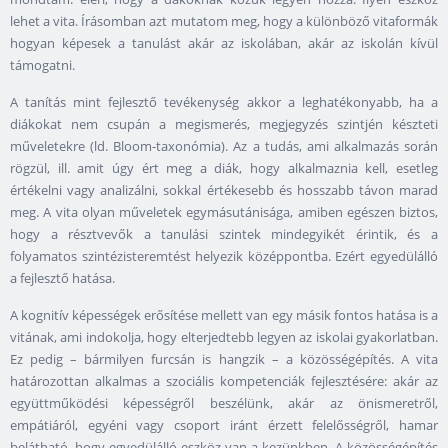
lehet a vita. Írásomban azt mutatom meg, hogy a különböző vitaformák
hogyan képesek a tanulást akár az iskolában, akár az iskolán kívül
támogatni.
A tanítás mint fejlesztő tevékenység akkor a leghatékonyabb, ha a
diákokat nem csupán a megismerés, megjegyzés szintjén készteti
műveletekre (ld. Bloom-taxonómia). Az a tudás, ami alkalmazás során
rögzül, ill. amit úgy ért meg a diák, hogy alkalmaznia kell, esetleg
értékelni vagy analizálni, sokkal értékesebb és hosszabb távon marad
meg. A vita olyan műveletek egymásutánisága, amiben egészen biztos,
hogy a résztvevők a tanulási szintek mindegyikét érintik, és a
folyamatos szintézisteremtést helyezik középpontba. Ezért egyedülálló
a fejlesztő hatása.
A kognitív képességek erősítése mellett van egy másik fontos hatása is a
vitának, ami indokolja, hogy elterjedtebb legyen az iskolai gyakorlatban.
Ez pedig – bármilyen furcsán is hangzik – a közösségépítés. A vita
határozottan alkalmas a szociális kompetenciák fejlesztésére: akár az
együttműködési képességről beszélünk, akár az önismeretről,
empátiáról, egyéni vagy csoport iránt érzett felelősségről, hamar
belátható, hogy egyedülálló eszköz van a kezünkben. A közösségépítés