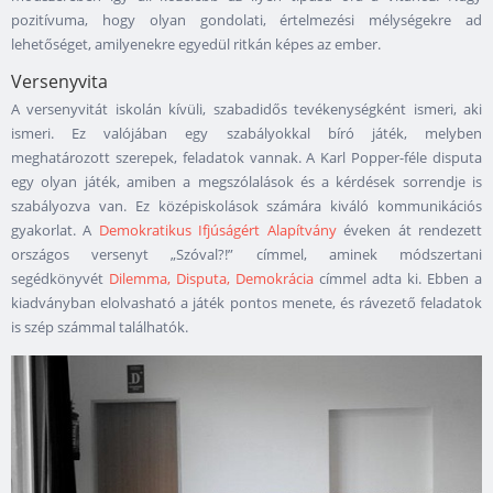
pozitívuma, hogy olyan gondolati, értelmezési mélységekre ad
lehetőséget, amilyenekre egyedül ritkán képes az ember.
Versenyvita
A versenyvitát iskolán kívüli, szabadidős tevékenységként ismeri, aki
ismeri. Ez valójában egy szabályokkal bíró játék, melyben
meghatározott szerepek, feladatok vannak. A Karl Popper-féle disputa
egy olyan játék, amiben a megszólalások és a kérdések sorrendje is
szabályozva van. Ez középiskolások számára kiváló kommunikációs
gyakorlat. A
Demokratikus Ifjúságért Alapítvány
éveken át rendezett
országos versenyt „Szóval?!” címmel, aminek módszertani
segédkönyvét
Dilemma, Disputa, Demokrácia
címmel adta ki. Ebben a
kiadványban elolvasható a játék pontos menete, és rávezető feladatok
is szép számmal találhatók.