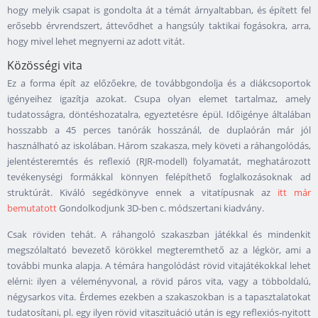
hogy melyik csapat is gondolta át a témát árnyaltabban, és épített fel
erősebb érvrendszert, áttevődhet a hangsúly taktikai fogásokra, arra,
hogy mivel lehet megnyerni az adott vitát.
Közösségi vita
Ez a forma épít az előzőekre, de továbbgondolja és a diákcsoportok
igényeihez igazítja azokat. Csupa olyan elemet tartalmaz, amely
tudatosságra, döntéshozatalra, egyeztetésre épül. Időigénye általában
hosszabb a 45 perces tanórák hosszánál, de duplaórán már jól
használható az iskolában. Három szakasza, mely követi a ráhangolódás,
jelentésteremtés és reflexió (RJR-modell) folyamatát, meghatározott
tevékenységi formákkal könnyen felépíthető foglalkozásoknak ad
struktúrát. Kiváló segédkönyve ennek a vitatípusnak az
itt már
bemutatott
Gondolkodjunk 3D-ben c. módszertani kiadvány.
Csak röviden tehát. A ráhangoló szakaszban játékkal és mindenkit
megszólaltató bevezető körökkel megteremthető az a légkör, ami a
további munka alapja. A témára hangolódást rövid vitajátékokkal lehet
elérni: ilyen a véleményvonal, a rövid páros vita, vagy a többoldalú,
négysarkos vita. Érdemes ezekben a szakaszokban is a tapasztalatokat
tudatosítani, pl. egy ilyen rövid vitaszituáció után is egy reflexiós-nyitott