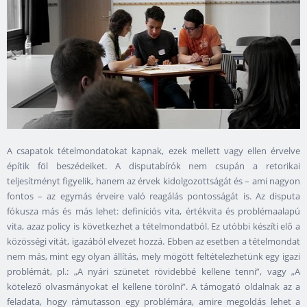
A csapatok tételmondatokat kapnak, ezek mellett vagy ellen érvelve
építik föl beszédeiket. A disputabírók nem csupán a retorikai
teljesítményt figyelik, hanem az érvek kidolgozottságát és – ami nagyon
fontos – az egymás érveire való reagálás pontosságát is. Az disputa
fókusza más és más lehet: definíciós vita, értékvita és problémaalapú
vita, azaz policy is következhet a tételmondatból. Ez utóbbi készíti elő a
közösségi vitát, igazából elvezet hozzá. Ebben az esetben a tételmondat
nem más, mint egy olyan állítás, mely mögött feltételezhetünk egy igazi
problémát, pl.: „A nyári szünetet rövidebbé kellene tenni”, vagy „A
kötelező olvasmányokat el kellene törölni”. A támogató oldalnak az a
feladata, hogy rámutasson egy problémára, amire megoldás lehet a