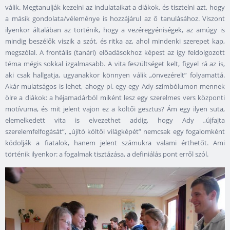
válik. Megtanulják kezelni az indulataikat a diákok, és tisztelni azt, hogy
a másik gondolata/véleménye is hozzájárul az ő tanulásához. Viszont
ilyenkor általában az történik, hogy a vezéregyéniségek, az amúgy is
mindig beszélők viszik a szót, és ritka az, ahol mindenki szerepet kap,
megszólal. A frontális (tanári) előadásokhoz képest az így feldolgozott
téma mégis sokkal izgalmasabb. A vita feszültséget kelt, figyel rá az is,
aki csak hallgatja, ugyanakkor könnyen válik „önvezérelt” folyamattá.
Akár mulatságos is lehet, ahogy pl. egy-egy Ady-szimbólumon mennek
ölre a diákok: a héjamadárból miként lesz egy szerelmes vers központi
motívuma, és mit jelent vajon ez a költői gesztus? Ám egy ilyen suta,
elemelkedett vita is elvezethet addig, hogy Ady „újfajta
szerelemfelfogását”, „újító költői világképét” nemcsak egy fogalomként
kódolják a fiatalok, hanem jelent számukra valami érthetőt. Ami
történik ilyenkor: a fogalmak tisztázása, a definiálás pont erről szól.