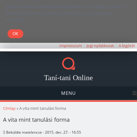
Kedves Olvasó! Weboldalunk böngészésével Ön elfogadja, hogy a
felhasználói élmény javítása céljából cookie-kat használunk.
Köszönjük!
Impresszum
Jogi nyilatkozat
A logóról
Taní-tani Online
MENU
Jelenlegi hely
Címlap
» A vita mint tanulási forma
A vita mint tanulási forma
Beküldte
matelencse
- 2015. dec. 27. - 16:55