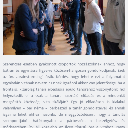
Szerencsés esetben gyakorlott csoportok hozzászoknak ahhoz, hogy
bátran és egymásra figyelve közösen-hangosan gondolkodjanak. Ezek
az ún. „brainstorming” órák. Kérdés, hogy lehet-e ezt a folyamatot
egyáltalán vitának nevezni? Ennek igazából akkor van jelentősége, ha a
frontális, kizárólag tanári előadásra épülő tanórához viszonyítom: hol
helyezkedik el a csak a tanárt használó előadás és a mindenkit
mozgósító közösségi vita skáláján? Egy jó előadáson is kialakul
valamilyen – bár néma – párbeszéd a tanár gondolataival, és annak
izgalma lehet ehhez hasonló, de meggyőződésem, hogy a tanulás
szempontjából hatékonyabb a párbeszéd, a beszélgetés, és
módszerében így áll közelebb az ilyen típusú óra a vitához. Nagy