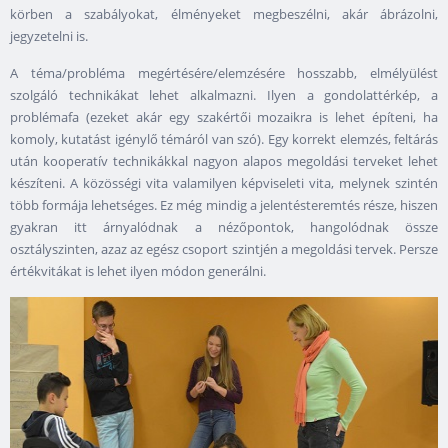
körben a szabályokat, élményeket megbeszélni, akár ábrázolni,
jegyzetelni is.
A téma/probléma megértésére/elemzésére hosszabb, elmélyülést
szolgáló technikákat lehet alkalmazni. Ilyen a gondolattérkép, a
problémafa (ezeket akár egy szakértői mozaikra is lehet építeni, ha
komoly, kutatást igénylő témáról van szó). Egy korrekt elemzés, feltárás
után kooperatív technikákkal nagyon alapos megoldási terveket lehet
készíteni. A közösségi vita valamilyen képviseleti vita, melynek szintén
több formája lehetséges. Ez még mindig a jelentésteremtés része, hiszen
gyakran itt árnyalódnak a nézőpontok, hangolódnak össze
osztályszinten, azaz az egész csoport szintjén a megoldási tervek. Persze
értékvitákat is lehet ilyen módon generálni.