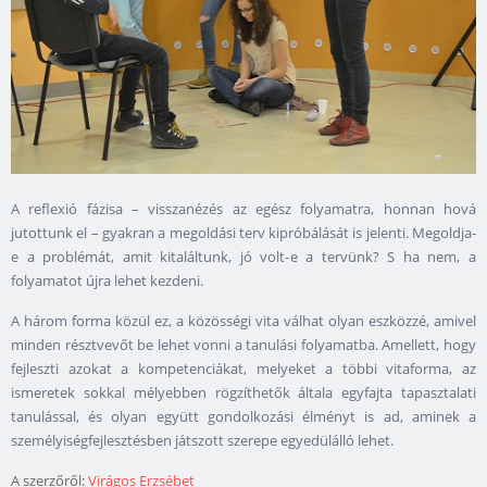
A reflexió fázisa – visszanézés az egész folyamatra, honnan hová
jutottunk el – gyakran a megoldási terv kipróbálását is jelenti. Megoldja-
e a problémát, amit kitaláltunk, jó volt-e a tervünk? S ha nem, a
folyamatot újra lehet kezdeni.
A három forma közül ez, a közösségi vita válhat olyan eszközzé, amivel
minden résztvevőt be lehet vonni a tanulási folyamatba. Amellett, hogy
fejleszti azokat a kompetenciákat, melyeket a többi vitaforma, az
ismeretek sokkal mélyebben rögzíthetők általa egyfajta tapasztalati
tanulással, és olyan együtt gondolkozási élményt is ad, aminek a
személyiségfejlesztésben játszott szerepe egyedülálló lehet.
A szerzőről:
Virágos Erzsébet