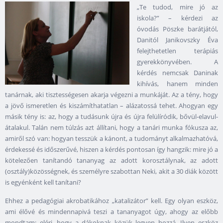
„Te tudod, mire jó az
iskola?” – kérdezi az
óvodás Pöszke barátjától,
Danitól Janikovszky Éva
felejthetetlen terápiás
gyerekkönyvében. A
kérdés nemcsak Daninak
kihívás, hanem minden
tanárnak, aki tisztességesen akarja végezni a munkáját. Az a tény, hogy
a jövő ismeretlen és kiszámíthatatlan
–
alázatossá tehet. Ahogyan egy
másik tény is: az, hogy a tudásunk újra és újra felülíródik, bővül-elavul-
átalakul. Talán nem túlzás azt állítani, hogy a tanári munka fókusza az,
amiről szó van: hogyan tesszük a kánont, a tudományt alkalmazhatóvá,
érdekessé és időszerűvé, hiszen a kérdés pontosan így hangzik: mire jó a
kötelezően tanítandó tananyag az adott korosztálynak, az adott
(osztály)közösségnek, és személyre szabottan Neki, akit a 30 diák között
is egyénként kell tanítani?
Ehhez a pedagógiai akrobatikához „katalizátor” kell. Egy olyan eszköz,
ami élővé és mindennapivá teszi a tananyagot úgy, ahogy az előbb
mondtam: eléri, hogy a dákoknak közük legyen hozzá. Ilyen eszköz