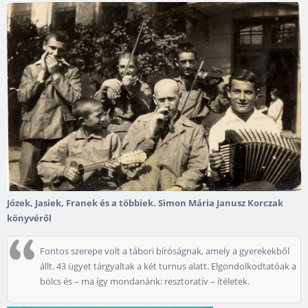
Józek, Jasiek, Franek és a többiek. Simon Mária Janusz Korczak
könyvéről
Fontos szerepe volt a tábori bíróságnak, amely a gyerekekből
állt. 43 ügyet tárgyaltak a két turnus alatt. Elgondolkodtatóak a
bölcs és – ma így mondanánk: resztoratív – ítéletek.