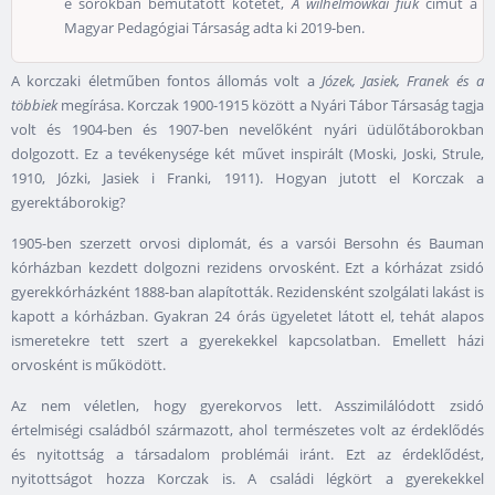
e sorokban bemutatott kötetet,
A wilhelmówkai fiúk
címűt a
Magyar Pedagógiai Társaság adta ki 2019-ben.
A korczaki életműben fontos állomás volt a
Józek, Jasiek, Franek és a
többiek
megírása. Korczak 1900-1915 között a Nyári Tábor Társaság tagja
volt és 1904-ben és 1907-ben nevelőként nyári üdülőtáborokban
dolgozott. Ez a tevékenysége két művet inspirált (Moski, Joski, Strule,
1910, Józki, Jasiek i Franki, 1911). Hogyan jutott el Korczak a
gyerektáborokig?
1905-ben szerzett orvosi diplomát, és a varsói Bersohn és Bauman
kórházban kezdett dolgozni rezidens orvosként. Ezt a kórházat zsidó
gyerekkórházként 1888-ban alapították. Rezidensként szolgálati lakást is
kapott a kórházban. Gyakran 24 órás ügyeletet látott el, tehát alapos
ismeretekre tett szert a gyerekekkel kapcsolatban. Emellett házi
orvosként is működött.
Az nem véletlen, hogy gyerekorvos lett. Asszimilálódott zsidó
értelmiségi családból származott, ahol természetes volt az érdeklődés
és nyitottság a társadalom problémái iránt. Ezt az érdeklődést,
nyitottságot hozza Korczak is. A családi légkört a gyerekekkel