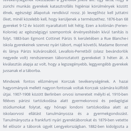
zürichi munkás gyerekek katasztrofális higiéniai körülmények között
élnek, egészségi állapotuk rendkívül rossz. Jó levegőhöz kell juttatni
őket, minél közelebb kell, hogy kerüljenek a természethez. 1876-ban 68
gyereket 9-12 év között nyaraltatott két hétig. Ezen a kolónián (Ferien-
Kolonie) az egészségügyi szempontok érvényesítésén kívül tanítás is
folyt. 1883-ban Egmont Cottinet Párizs 9. kerületében a Rue Blanche-i
iskola gyerekeinek szervez nyári tábort, majd követői, Madame Bonnet
és lánya Párizs külvárosából, Levallois-Perretből (olasz bevándorlók
negyede volt) rendszeresen táboroztatott gyerekeket 3 héten át. A
kiválasztás alapja az volt, hogy a legszegényebb, leggyengébb gyerekek
jussanak el a táborba.
Mindezek fontos előzményei Korczak tevékenységének. A hazai
hagyományok mellett nagyon fontosak voltak Korczak számára külföldi
útjai. 1907-1908 között Berlinben orvosi ismereteit mélyíti el, 1910-ben
féléves párizsi tartózkodása alatt gyermekorvosi és pedagógiai
stúdiumokat folytat, egy hónapi londoni tartózkodása alatt az
iskolaorvosi ellátást tanulmányozza és a gyermekgondozást.
Tanulmányozta a frankfurti nyári gyerektáborokat és 1879-ben vetette
fel először a táborok ügyét Lengyelországban. 1882-ben kidolgozta a