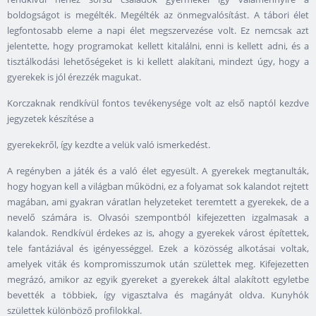
boldogságot is megélték. Megélték az önmegvalósítást. A tábori élet
legfontosabb eleme a napi élet megszervezése volt. Ez nemcsak azt
jelentette, hogy programokat kellett kitalálni, enni is kellett adni, és a
tisztálkodási lehetőségeket is ki kellett alakítani, mindezt úgy, hogy a
gyerekek is jól érezzék magukat.
Korczaknak rendkívül fontos tevékenysége volt az első naptól kezdve
jegyzetek készítése a
gyerekekről, így kezdte a velük való ismerkedést.
A regényben a játék és a való élet egyesült. A gyerekek megtanulták,
hogy hogyan kell a világban működni, ez a folyamat sok kalandot rejtett
magában, ami gyakran váratlan helyzeteket teremtett a gyerekek, de a
nevelő számára is. Olvasói szempontból kifejezetten izgalmasak a
kalandok. Rendkívül érdekes az is, ahogy a gyerekek várost építettek,
tele fantáziával és igényességgel. Ezek a közösség alkotásai voltak,
amelyek viták és kompromisszumok után születtek meg. Kifejezetten
megrázó, amikor az egyik gyereket a gyerekek által alakított egyletbe
bevették a többiek, így vigasztalva és magányát oldva. Kunyhók
születtek különböző profilokkal.