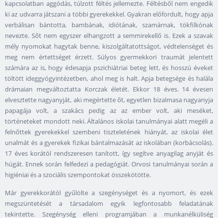
kapcsolatban aggódás, túlzott féltés jellemezte. Féltésből nem engedik
ki az udvarra játszani a többi gyerekekkel. Gyakran előfordult, hogy apja
verbálisan bántotta, bambának, idiótának, szamárnak, tökfilkónak
nevezte. Sőt nem egyszer elhangzott a semmirekellő is. Ezek a szavak
mély nyomokat hagytak benne, kiszolgáltatottságot, védtelenséget és
meg nem értettséget érzett. Súlyos gyermekkori traumát jelentett
számára az is, hogy édesapja pszichiátriai beteg lett, és hosszú éveket
töltött ideggyógyintézetben, ahol meg is halt. Apja betegsége és halála
drámaian megváltoztatta Korczak életét. Ekkor 18 éves. 14 évesen
elvesztette nagyanyját, aki megértette őt, egyetlen bizalmasa nagyanyja
papagája volt, a szakács pedig az az ember volt, aki meséket,
történeteket mondott neki. Általános iskolai tanulmányai alatt megéli a
felnőttek gyerekekkel szembeni tiszteletének hiányát, az iskolai élet
unalmát és a gyerekek fizikai bántalmazását az iskolában (korbácsolás).
17 éves korától rendszeresen tanított, így segítve anyagilag anyját és
húgát. Ennek során felfedezi a pedagógiát. Orvosi tanulmányai során a
higiéniai és a szociális szempontokat összekötötte.
Már gyerekkorától gyűlölte a szegénységet és a nyomort, és ezek
megszüntetését a társadalom egyik legfontosabb feladatának
tekintette. Szegénység elleni programjában a munkanélküliség