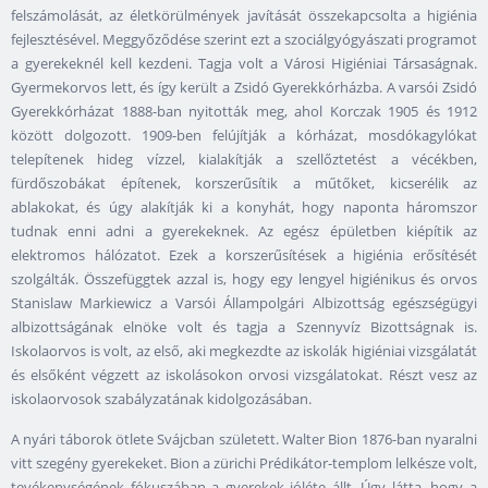
felszámolását, az életkörülmények javítását összekapcsolta a higiénia
fejlesztésével. Meggyőződése szerint ezt a szociálgyógyászati programot
a gyerekeknél kell kezdeni. Tagja volt a Városi Higiéniai Társaságnak.
Gyermekorvos lett, és így került a Zsidó Gyerekkórházba. A varsói Zsidó
Gyerekkórházat 1888-ban nyitották meg, ahol Korczak 1905 és 1912
között dolgozott. 1909-ben felújítják a kórházat, mosdókagylókat
telepítenek hideg vízzel, kialakítják a szellőztetést a vécékben,
fürdőszobákat építenek, korszerűsítik a műtőket, kicserélik az
ablakokat, és úgy alakítják ki a konyhát, hogy naponta háromszor
tudnak enni adni a gyerekeknek. Az egész épületben kiépítik az
elektromos hálózatot. Ezek a korszerűsítések a higiénia erősítését
szolgálták. Összefüggtek azzal is, hogy egy lengyel higiénikus és orvos
Stanislaw Markiewicz a Varsói Állampolgári Albizottság egészségügyi
albizottságának elnöke volt és tagja a Szennyvíz Bizottságnak is.
Iskolaorvos is volt, az első, aki megkezdte az iskolák higiéniai vizsgálatát
és elsőként végzett az iskolásokon orvosi vizsgálatokat. Részt vesz az
iskolaorvosok szabályzatának kidolgozásában.
A nyári táborok ötlete Svájcban született. Walter Bion 1876-ban nyaralni
vitt szegény gyerekeket. Bion a zürichi Prédikátor-templom lelkésze volt,
tevékenységének fókuszában a gyerekek jóléte állt. Úgy látta, hogy a