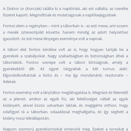
A Doktor úr (Korczak) találta ki a naplóírást, aki ezt vállalta, az cserébe
füzetet kapott. Megindítóak és mulatságosak a naplóbejegyzések.
Fontos elem a regényben – mint a táborban is - az esti mese, ami sosem
a mesék sztereotípiáit követte, hanem mindig az adott helyzethez
igazodott. Az esti mese lényeges eseménye volt a napnak.
A tábori élet fontos kérdése volt az is, hogy hogyan tartják be a
gyerekek a szabályokat. Nagy szabadságban és biztonságban éltek a
táborlakók. Fontos szerepe volt a tábori bíróságnak, amely a
gyerekekből állt. 43 ügyet tárgyaltak a két turnus alatt.
Elgondolkodtatóak a bölcs és – ma így mondanánk: resztoratív –
ítéletek.
Fontos esemény volt a lánytábor meglátogatása is. Megrázó és felemelő
az a jelenet, amikor az egyik fiú, aki felelősséget vállalt az egyik
kislányért, akivel közös udvarban laktak, és megígérte otthon, hogy
odafigyel rá a táborban, odaadással meghallgatta, és így segített a
kislány rossz lelkiállapotán.
Nagyon szomorú gyereksorsokat ismerünk meg. Ezeket a sorsokat a