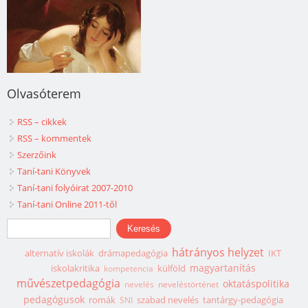
Olvasóterem
RSS – cikkek
RSS – kommentek
Szerzőink
Taní-tani Könyvek
Taní-tani folyóirat 2007-2010
Taní-tani Online 2011-től
Keresés űrlap
Keresés
hátrányos helyzet
alternatív iskolák
drámapedagógia
IKT
magyartanítás
iskolakritika
külföld
kompetencia
művészetpedagógia
oktatáspolitika
nevelés
neveléstörténet
pedagógusok
romák
szabad nevelés
tantárgy-pedagógia
SNI