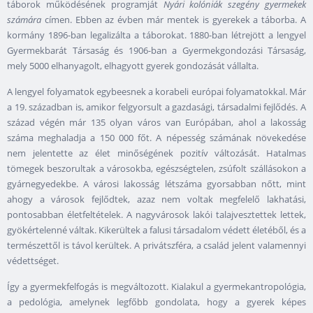
táborok működésének programját
Nyári kolóniák szegény gyermekek
számára
címen. Ebben az évben már mentek is gyerekek a táborba. A
kormány 1896-ban legalizálta a táborokat. 1880-ban létrejött a lengyel
Gyermekbarát Társaság és 1906-ban a Gyermekgondozási Társaság,
mely 5000 elhanyagolt, elhagyott gyerek gondozását vállalta.
A lengyel folyamatok egybeesnek a korabeli európai folyamatokkal. Már
a 19. században is, amikor felgyorsult a gazdasági, társadalmi fejlődés. A
század végén már 135 olyan város van Európában, ahol a lakosság
száma meghaladja a 150 000 főt. A népesség számának növekedése
nem jelentette az élet minőségének pozitív változását. Hatalmas
tömegek beszorultak a városokba, egészségtelen, zsúfolt szállásokon a
gyárnegyedekbe. A városi lakosság létszáma gyorsabban nőtt, mint
ahogy a városok fejlődtek, azaz nem voltak megfelelő lakhatási,
pontosabban életfeltételek. A nagyvárosok lakói talajvesztettek lettek,
gyökértelenné váltak. Kikerültek a falusi társadalom védett életéből, és a
természettől is távol kerültek. A privátszféra, a család jelent valamennyi
védettséget.
Így a gyermekfelfogás is megváltozott. Kialakul a gyermekantropológia,
a pedológia, amelynek legfőbb gondolata, hogy a gyerek képes