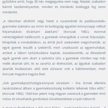
győződve arról, hogy 30 név megjegyzése nem nagy feladat, szabadon
bármit kezdeményezhet, minden és mindenki boldoggá fog tenni
mindenkit.
„A táborban eltöltött négy hetet a «szuterének és padlásszobák»
gyermeke számára «az öröm és boldogság egyetlen könnycsepp nélküli
folyamatává» kívántam alakítani.” (Korczak 1982.) Azonnal
nehézségekkel találkozott: a gyerekek rohangáltak a vonat folyosóján,
kihajoltak a vonatablakon, az értük jövő szekereket megrohanták, az
egyik gyerek leszállt a szekérről, mert unatkozott az egyenruhákat,
amiket a tábori tartózkodásra kaptak, összekeverték, az étkezésnél
egyik gyerek sem akart a sarkokra ülni, a gyerekek minden nap más
mellé akartak ülni, és ez zavarta az ételosztást, az ágyakat szabadon
akarták kiválasztani, első este zűrzavar volt a hálóteremben, mert
Korczak magukra hagyta őket.
„Sok gyermekpszichológia-könyvet olvastam – írta. Ennek ellenére
tanácstalanul álltam a gyermekközösség kollektív lelkének titka előtt.”
(Korczak 1982). 1920-ban jelent meg
Hogyan szeressük a gyermeket
című
műve, itt olvashatók gondolatai, következtetései a nyári táborról.
A magyar fordításban a Pál utcai fiúkra – pesti kortársakra hajazó –
A