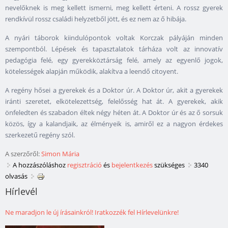
nevelőknek is meg kellett ismerni, meg kellett érteni. A rossz gyerek
rendkívül rossz családi helyzetből jött, és ez nem az ő hibája.
A nyári táborok kiindulópontok voltak Korczak pályáján minden
szempontból. Lépések és tapasztalatok tárháza volt az innovatív
pedagógia felé, egy gyerekköztárság felé, amely az egyenlő jogok,
kötelességek alapján működik, alakítva a leendő citoyent.
A regény hősei a gyerekek és a Doktor úr. A Doktor úr, akit a gyerekek
iránti szeretet, elkötelezettség, felelősség hat át. A gyerekek, akik
önfeledten és szabadon éltek négy héten át. A Doktor úr és az ő sorsuk
közös, így a kalandjaik, az élményeik is, amiről ez a nagyon érdekes
szerkezetű regény szól.
A szerzőről:
Simon Mária
A hozzászóláshoz
regisztráció
és
bejelentkezés
szükséges
3340
olvasás
Hírlevél
Ne maradjon le új írásainkról! Iratkozzék fel Hírlevelünkre!