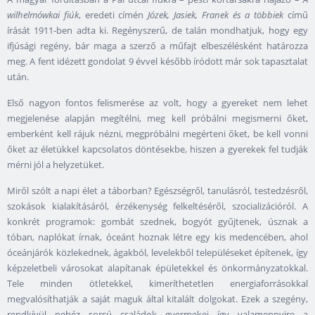
wilhelmówkai fiúk
, eredeti címén
Józek, Jasiek, Franek és a többiek
című
írását 1911-ben adta ki. Regényszerű, de talán mondhatjuk, hogy egy
ifjúsági regény, bár maga a szerző a műfajt elbeszélésként határozza
meg. A fent idézett gondolat 9 évvel később íródott már sok tapasztalat
után.
Első nagyon fontos felismerése az volt, hogy a gyereket nem lehet
megjelenése alapján megítélni, meg kell próbálni megismerni őket,
emberként kell rájuk nézni, megpróbálni megérteni őket, be kell vonni
őket az életükkel kapcsolatos döntésekbe, hiszen a gyerekek fel tudják
mérni jól a helyzetüket.
Miről szólt a napi élet a táborban? Egészségről, tanulásról, testedzésről,
szokások kialakításáról, érzékenység felkeltéséről, szocializációról. A
konkrét programok: gombát szednek, bogyót gyűjtenek, úsznak a
tóban, naplókat írnak, óceánt hoznak létre egy kis medencében, ahol
óceánjárók közlekednek, ágakból, levelekből településeket építenek, így
képzeletbeli városokat alapítanak épületekkel és önkormányzatokkal.
Tele minden ötletekkel, kimeríthetetlen energiaforrásokkal
megvalósíthatják a saját maguk által kitalált dolgokat. Ezek a szegény,
rendkívül nehéz sorsú családok gyermekei így valamennyire a