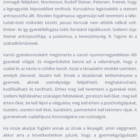
önmagát felépíteni. Montessori, Rudolf Steiner, Petersen, Freinet, hogy
a legnagyobb képviselőket említsük. Korczakhoz legközelebb a steineri
antropozófia állt. Röviden fogalmazva: egyensúlyt kell teremteni a lelki-
tudati-testi működés között. Janusz Korczak nem elődök nélküli volt.
Ember- és így gyerekfelfogása több forrásból táplálkozott. Szellemi útja:
Steiner antropozófiája, a judaizmus, a kereszténység, R. Tagore és a
szabadkőművesek.
Varsói gyerekorvosként megismerte a varsói nyomornegyedekben élő
gyerekek világát. Ez megerősítette benne azt a véleményét, hogy a
család és az iskola is csődbe került. Azzal a társadalmi renddel szemben,
amelyik idevezet, lázadni kell. Ennek a lázadásnak letéteményese a
gyermek, akinek személyisége felépíthető, meghatározható,
kodifikálható és tanítható. Ehhez meg kell teremteni a gyerekek testi,
szellemi fejlődéséhez szükséges feltételeket, gondozni kell őket, meg kell
érteni őket, be kell lépni a világukba, meg kell érteni a pszichológiájukat,
tisztelni, szeretni kell őket, barátként, partnerként kell tekinteni rájuk. A
gyerekeknek családtípusú közösségekre van szükségük.
Ha össze akarjuk foglalni annak az útnak a lényegét, amin végigment,
akkor arra a következtetésre jutunk, hogy a gyermekgyógyászati