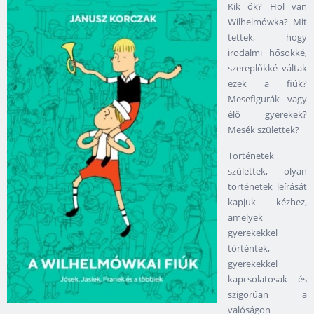
Kik ők? Hol van
Wilhelmówka? Mit
tettek, hogy
irodalmi hősökké,
szereplőkké váltak
ezek a fiúk?
Mesefigurák vagy
élő gyerekek?
Mesék születtek?
Történetek
születtek, olyan
történetek leírását
kapjuk kézhez,
amelyek
gyerekekkel
történtek,
gyerekekkel
kapcsolatosak és
szigorúan a
valóságon