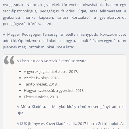
nyugszanak. Nemcsak gyerekek történeteit olvashatjuk, hanem egy
szociálpszichológus, pedagógus fejlődési útját, azaz felismeréseit a
gyakorlati munka kapcsán. Janusz Korczakról, a gyerekorvosról,
pedagógusról, íróról van szó.
A Magyar Pedagógiai Társaság ismételten hiánypótló Korczak-művet
adott ki. Optimizmusra ad okot az, hogy az elmúlt 2 évben egymás után
jelennek meg Korczak munkái. Íme a lista:
A Flaccus Kiadó Korczak-életmű sorozata:
A gyerek joga a tiszteletre, 2017.
Az élet iskolája, 2018.
Tanító mesék, 2018.
Hogyan szeressük a gyereket, 2018.
Életrajzi vázlat, 2019.
A Móra Kiadó az I. Matykó király című meseregényt adta ki
újra.
A KUK (Könyv és Kávé) Kiadó kiadta 2017-ben a Gettónaplót. Az