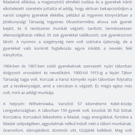
feladatok ellátása, a magasszintű elméleti tudása és a gyerekek iránti
elkötelezett szeretete juttatta el addig, hogy aktívan bekapcsolódjon a
varsói szegény gyerekek életébe, például az ingyenes könyvtárban a
Jótékonysági Társaság Ingyenes Olvasótermébe, ahova sok gyerek
bejárt, és ő rendszeres munkát végzett, tanított, természetesen
ellenszolgáltatás nélkül. Itt sok gyerekkel találkozott, sok gyereksorsot
látott. A nyomor, a szegénység nem volt számára újdonság, de a
gyerekkel való konkrét foglalkozás egyre inkább a nevelés felé
irányította.
1904-ben és 1907-ben zsidó gyerekeknek szervezett nyári táborban
dolgozott orvosként és nevelőként. 1900-tól 1915-ig a Nyári Tábor
Társaság tagja volt. Korczak a Varsó környéki nyári táborban folytatta
azt a tevékenységet, amit a városban is végzett. És mégis egész más
volt, mint az addigi munkája.
A helyszín: Wilhelmówka, Varsótól 57 kilométerre Kelet-Közép
Lengyelországban. A táborban 150 gyerek volt, közülük 30 fiút bíztak
Korczakra. Korczakot lelkesítette a feladat, nagy energiákkal, fürödve a
feladat szépségében, aggodalmak nélkül indult neki a tábori munkának.
Gramofont, dámajátékot, dominót vitt, tűzijáték kellékeit. Meg volt