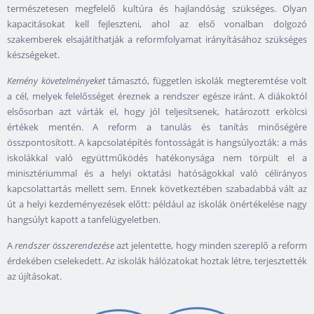
természetesen megfelelő kultúra és hajlandóság szükséges. Olyan
kapacitásokat kell fejleszteni, ahol az első vonalban dolgozó
szakemberek elsajátíthatják a reformfolyamat irányításához szükséges
készségeket.
Kemény követelményeket
támasztó, független iskolák megteremtése volt
a cél, melyek felelősséget éreznek a rendszer egésze iránt. A diákoktól
elsősorban azt várták el, hogy jól teljesítsenek, határozott erkölcsi
értékek mentén. A reform a tanulás és tanítás minőségére
összpontosított. A kapcsolatépítés fontosságát is hangsúlyozták: a más
iskolákkal való együttműködés hatékonysága nem törpült el a
minisztériummal és a helyi oktatási hatóságokkal való célirányos
kapcsolattartás mellett sem. Ennek következtében szabadabbá vált az
út a helyi kezdeményezések előtt: például az iskolák önértékelése nagy
hangsúlyt kapott a tanfelügyeletben.
A
rendszer összerendezése
azt jelentette, hogy minden szereplő a reform
érdekében cselekedett. Az iskolák hálózatokat hoztak létre, terjesztették
az újításokat.