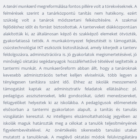
A
tanári munkaerő
megreformálása fontos pillére volt a törekvéseknek. A
felmérések szerint a tanárközpontú tanítás nem hatékony, ezért
szükség volt a tanárok módszertani felkészítésére. A szakmai
fejlődéshez időt és forrást biztosítottak. A tanterveket diákközpontúan
alakították ki, az általánosan képző és szakképző elemeket ötvözték,
gyakorlatiassá tették. A munkakörnyezet fejlesztését is támogatták,
csúcstechnológiai IKT eszközök biztosításával, amely kiterjedt a tanterv
feldolgozásra, adminisztrációra is. Jó gyakorlatok megismertetésével, jó
minőségű oktatási segédanyagok hozzáférhetővé tételével segítették a
tantermi munkát. A munkaerőreform abban állt, hogy a tanároknak
kevesebb adminisztrációs terhet kelljen elviselniük, több legyen a
ténylegesen tanításra szánt idő. Ehhez az iskolák messzemenő
támogatást kaptak az adminisztratív feladatok ellátásához: pl.
pedagógus asszisztenseket, lelki gondozókat, üzleti menedzsereket,
felügyelőket helyeztek ki az iskolákba. A pedagógusok előmenetele
elsősorban a tantermi gyakorlaton alapult, a tanítás és tanulás
vizsgálatán keresztül. Az intelligens elszámoltathatóság jegyében az
iskolák maguk határozták meg a célokat a tanulók teljesítményének
figyelembevételével. Az önértékelés sikeresebb tanulási utakat
mutatott a tanulóknak. A meglévő oktatási módok felülvizsgálatára