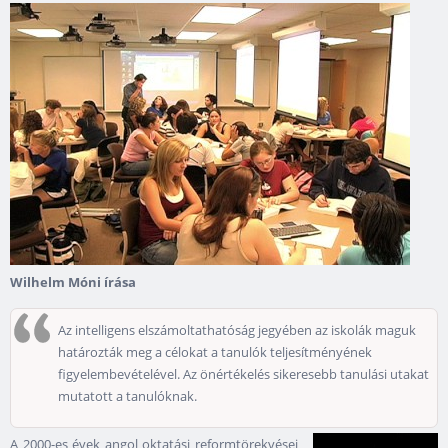
Wilhelm Móni írása
Az intelligens elszámoltathatóság jegyében az iskolák maguk
határozták meg a célokat a tanulók teljesítményének
figyelembevételével. Az önértékelés sikeresebb tanulási utakat
mutatott a tanulóknak.
A 2000-es évek angol oktatási reformtörekvései