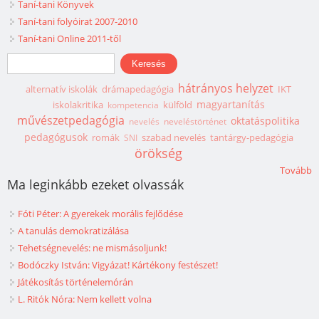
Taní-tani Könyvek
Taní-tani folyóirat 2007-2010
Taní-tani Online 2011-től
Keresés űrlap
Keresés
hátrányos helyzet
alternatív iskolák
drámapedagógia
IKT
magyartanítás
iskolakritika
külföld
kompetencia
művészetpedagógia
oktatáspolitika
nevelés
neveléstörténet
pedagógusok
romák
szabad nevelés
tantárgy-pedagógia
SNI
örökség
Tovább
Ma leginkább ezeket olvassák
Fóti Péter: A gyerekek morális fejlődése
A tanulás demokratizálása
Tehetségnevelés: ne mismásoljunk!
Bodóczky István: Vigyázat! Kártékony festészet!
Játékosítás történelemórán
L. Ritók Nóra: Nem kellett volna