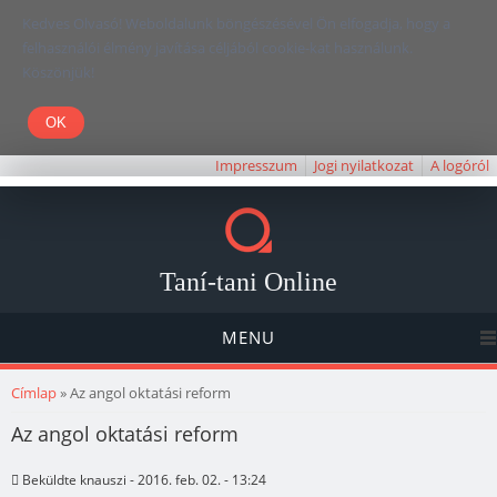
Kedves Olvasó! Weboldalunk böngészésével Ön elfogadja, hogy a
felhasználói élmény javítása céljából cookie-kat használunk.
Köszönjük!
Impresszum
Jogi nyilatkozat
A logóról
Taní-tani Online
MENU
Jelenlegi hely
Címlap
» Az angol oktatási reform
Az angol oktatási reform
Beküldte
knauszi
- 2016. feb. 02. - 13:24