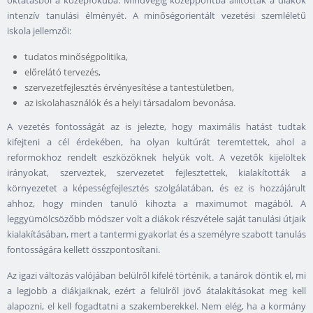
oktatásból a középfokúba. Mindvégig középpontba állították a diákok
intenzív tanulási élményét. A minőségorientált vezetési szemléletű
iskola jellemzői:
tudatos minőségpolitika,
előrelátó tervezés,
szervezetfejlesztés érvényesítése a tantestületben,
az iskolahasználók és a helyi társadalom bevonása.
A vezetés fontosságát az is jelezte, hogy maximális hatást tudtak
kifejteni a cél érdekében, ha olyan kultúrát teremtettek, ahol a
reformokhoz rendelt eszközöknek helyük volt. A vezetők kijelöltek
irányokat, szerveztek, szervezetet fejlesztettek, kialakították a
környezetet a képességfejlesztés szolgálatában, és ez is hozzájárult
ahhoz, hogy minden tanuló kihozta a maximumot magából. A
leggyümölcsözőbb módszer volt a diákok részvétele saját tanulási útjaik
kialakításában, mert a tantermi gyakorlat és a személyre szabott tanulás
fontosságára kellett összpontosítani.
Az igazi változás valójában belülről kifelé történik, a tanárok döntik el, mi
a legjobb a diákjaiknak, ezért a felülről jövő átalakításokat meg kell
alapozni, el kell fogadtatni a szakemberekkel. Nem elég, ha a kormány