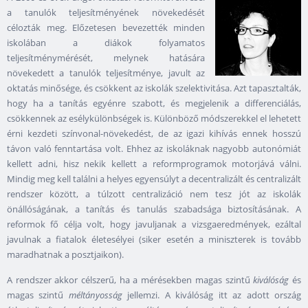
a tanulók teljesítményének növekedését
célozták meg. Előzetesen bevezették minden
iskolában a diákok folyamatos
teljesítménymérését, melynek hatására
növekedett a tanulók teljesítménye, javult az
oktatás minősége, és csökkent az iskolák szelektivitása. Azt tapasztalták,
hogy ha a tanítás egyénre szabott, és megjelenik a differenciálás,
csökkennek az esélykülönbségek is. Különböző módszerekkel el lehetett
érni kezdeti színvonal-növekedést, de az igazi kihívás ennek hosszú
távon való fenntartása volt. Ehhez az iskoláknak nagyobb autonómiát
kellett adni, hisz nekik kellett a reformprogramok motorjává válni.
Mindig meg kell találni a helyes egyensúlyt a decentralizált és centralizált
rendszer között, a túlzott centralizáció nem tesz jót az iskolák
önállóságának, a tanítás és tanulás szabadsága biztosításának. A
reformok fő célja volt, hogy javuljanak a vizsgaeredmények, ezáltal
javulnak a fiatalok életesélyei (siker esetén a miniszterek is tovább
maradhatnak a posztjaikon).
A rendszer akkor célszerű, ha a mérésekben magas szintű
kiválóság
és
magas szintű
méltányosság
jellemzi. A kiválóság itt az adott ország