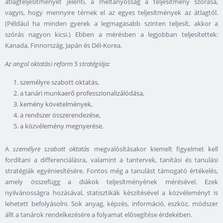
átlagteljesítményét jelenti, a méltányosság a teljesítmény szórása,
vagyis, hogy mennyire térnek el az egyes teljesítmények az átlagtól.
(Például ha minden gyerek a legmagasabb szinten teljesít, akkor a
szórás nagyon kicsi.) Ebben a mérésben a legjobban teljesítettek:
Kanada, Finnország, Japán és Dél-Korea.
Az angol oktatási reform 5 stratégiája:
személyre szabott oktatás,
a tanári munkaerő professzionalizálódása,
kemény követelmények,
a rendszer összerendezése,
a közvélemény megnyerése.
A
személyre szabott oktatás
megvalósításakor kiemelt figyelmet kell
fordítani a differenciálásra, valamint a tantervek, tanítási és tanulási
stratégiák egyéniesítésére. Fontos még a tanulást támogató értékelés,
amely összefügg a diákok teljesítményének mérésével. Ezek
nyilvánosságra hozásával, statisztikák készítésével a közvéleményt is
lehetett befolyásolni. Sok anyag, képzés, információ, eszköz, módszer
állt a tanárok rendelkezésére a folyamat elősegítése érdekében.