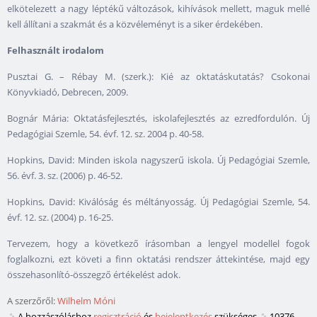
elkötelezett a nagy léptékű változások, kihívások mellett, maguk mellé
kell állítani a szakmát és a közvéleményt is a siker érdekében.
Felhasznált irodalom
Pusztai G. – Rébay M. (szerk.): Kié az oktatáskutatás? Csokonai
Könyvkiadó, Debrecen, 2009.
Bognár Mária: Oktatásfejlesztés, iskolafejlesztés az ezredfordulón. Új
Pedagógiai Szemle, 54. évf. 12. sz. 2004 p. 40-58.
Hopkins, David: Minden iskola nagyszerű iskola. Új Pedagógiai Szemle,
56. évf. 3. sz. (2006) p. 46-52.
Hopkins, David: Kiválóság és méltányosság. Új Pedagógiai Szemle, 54.
évf. 12. sz. (2004) p. 16-25.
Tervezem, hogy a következő írásomban a lengyel modellel fogok
foglalkozni, ezt követi a finn oktatási rendszer áttekintése, majd egy
összehasonlító-összegző értékelést adok.
A szerzőről:
Wilhelm Móni
A hozzászóláshoz
regisztráció
és
bejelentkezés
szükséges
10376