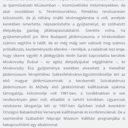
az Iparművészeti Múzeumban –, közművelődési intézményekben, de
akár óvodákban is. Tévéműsorokhoz, filmekhez rendszeresen
kölcsönzött, de jó néhány önálló tévémegjelenése is volt, amelyek
keretében ismertette, népszerűsítette a gyűjteményt, és szólhatott
életpályája gazdag játéktapasztalatairól. Szerette volna, ha
gyűjteményéből jön létre Budapest játékmúzeuma, e törekvésében
számos segítőre is talált, de ez még máig sem valósult meg számos
próbálkozás, kezdeményezés ellenére – reméljük, a családnak lesz ereje,
hogy sikerre vigyék! A játékgyűjtés révén baráti kapcsolatba kerültek
Moskovszky Évával – ez egész életpályájukat végigkísérte –, és
Moskovszky Éva gyűjteménye esetében elvezetett a Hetedhét
Játékmúzeum létrejöttéhez Székesfehérváron.Együttműködője lett az
első magyar játékmúzeumnak: a kecskeméti Szórakaténusz
Játékmúzeum és Műhely első játéktörténeti kiállításának szakmai
támogatója, kölcsönzője volt 1981-ben, a továbbiakban is sok
rendezvényen jelen volt, előadást is tartott körükben. Ugyancsak
rendszeres látogatója lett az 1997-ben Győrben indult évenkénti
Országos Babakészítési Versenyek kiállításainak és konferenciáinak. De a
szentendrei Szabadtéri Néprajzi Múzeum kiállítási programjába is
bekapcsolódott egy alkalommal.