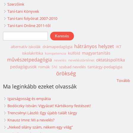
Szerzőink
Taní-tani Könyvek
Taní-tani folyóirat 2007-2010
Taní-tani Online 2011-től
Keresés űrlap
Keresés
hátrányos helyzet
alternatív iskolák
drámapedagógia
IKT
magyartanítás
iskolakritika
külföld
kompetencia
művészetpedagógia
oktatáspolitika
nevelés
neveléstörténet
pedagógusok
romák
szabad nevelés
tantárgy-pedagógia
SNI
örökség
Tovább
Ma leginkább ezeket olvassák
Igazságosság és empátia
Bodóczky István: Vigyázat! Kártékony festészet!
Trencsényi László: Egy újabb talált tárgy
Knausz Imre: Mi a nevelés?
„Neked silány szám, nékem egy világ”