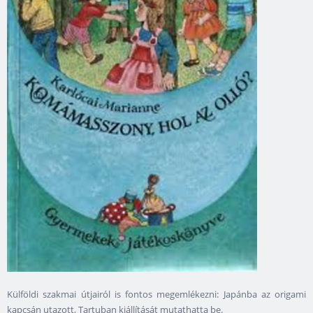
Külföldi szakmai útjairól is fontos megemlékezni: Japánba az origami
kapcsán utazott, Tartuban kiállítását mutathatta be.