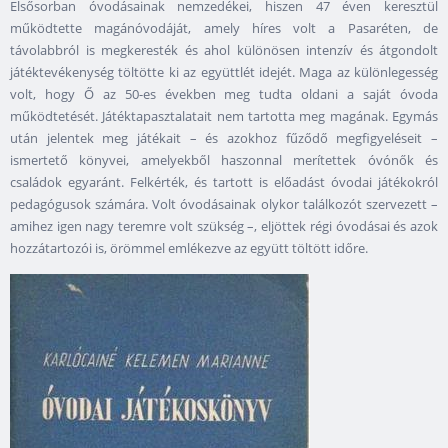
Elsősorban óvodásainak nemzedékei, hiszen 47 éven keresztül
működtette magánóvodáját, amely híres volt a Pasaréten, de
távolabbról is megkeresték és ahol különösen intenzív és átgondolt
játéktevékenység töltötte ki az együttlét idejét. Maga az különlegesség
volt, hogy Ő az 50-es években meg tudta oldani a saját óvoda
működtetését. Játéktapasztalatait nem tartotta meg magának. Egymás
után jelentek meg játékait – és azokhoz fűződő megfigyeléseit –
ismertető könyvei, amelyekből haszonnal merítettek óvónők és
családok egyaránt. Felkérték, és tartott is előadást óvodai játékokról
pedagógusok számára. Volt óvodásainak olykor találkozót szervezett –
amihez igen nagy teremre volt szükség –, eljöttek régi óvodásai és azok
hozzátartozói is, örömmel emlékezve az együtt töltött időre.