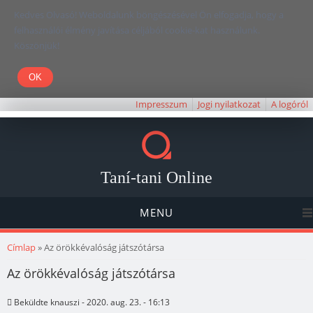
Kedves Olvasó! Weboldalunk böngészésével Ön elfogadja, hogy a
felhasználói élmény javítása céljából cookie-kat használunk.
Köszönjük!
Impresszum
Jogi nyilatkozat
A logóról
Taní-tani Online
MENU
Jelenlegi hely
Címlap
» Az örökkévalóság játszótársa
Az örökkévalóság játszótársa
Beküldte
knauszi
- 2020. aug. 23. - 16:13