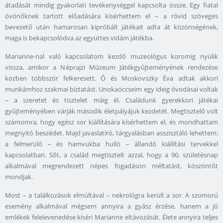
átadását mindig gyakorlati tevékenységgel kapcsolta össze. Egy fiatal
óvónőknek tartott előadására kísérhettem el – a rövid szöveges
bevezető után hamarosan kipróbált játékait adta át közönségének,
maga is bekapcsolódva az együttes vidám játékba.
Marianne-nal való kapcsolatom kezdő muzeológus koromig nyúlik
vissza, amikor a Néprajzi Múzeum Játékgyűjteményének rendezése
közben többször felkeresett. Ő és Moskovszky Éva adtak akkori
munkámhoz szakmai bíztatást. Unokaöccseim egy ideig óvodásai voltak
– a szeretet és tisztelet máig él. Családunk gyerekkori játékai
gyűjteményében várják második életpályájuk kezdetét. Megtisztelő volt
számomra, hogy egész sor kiállítására kísérhettem el, és mondhattam
megnyitó beszédet. Majd javaslatíró, tárgyalásban asszisztáló lehettem:
a felmerülő – és hamvukba hulló – állandó kiállítási tervekkel
kapcsolatban. Sőt, a család megtisztelt azzal, hogy a 90. születésnap
alkalmával megrendezett népes fogadáson méltatást, köszöntőt
mondjak.
Most – a találkozások elmúltával – nekrológra került a sor. A szomorú
esemény alkalmával mégsem annyira a gyász érzése, hanem a jó
emlékek felelevenedése kíséri Marianne eltávozását. Élete annyira teljes