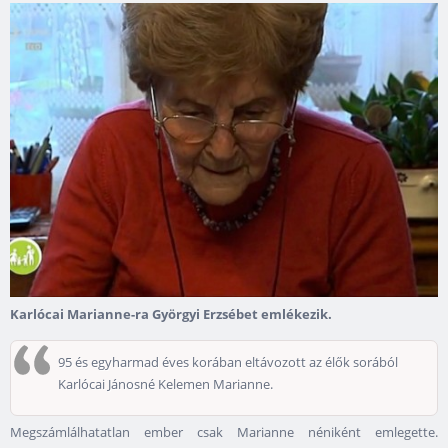
Karlócai Marianne-ra Györgyi Erzsébet emlékezik.
95 és egyharmad éves korában eltávozott az élők sorából
Karlócai Jánosné Kelemen Marianne.
Megszámlálhatatlan ember csak Marianne néniként emlegette.