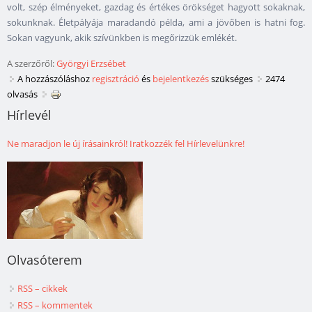
volt, szép élményeket, gazdag és értékes örökséget hagyott sokaknak,
sokunknak. Életpályája maradandó példa, ami a jövőben is hatni fog.
Sokan vagyunk, akik szívünkben is megőrizzük emlékét.
A szerzőről:
Györgyi Erzsébet
A hozzászóláshoz
regisztráció
és
bejelentkezés
szükséges
2474
olvasás
Hírlevél
Ne maradjon le új írásainkról! Iratkozzék fel Hírlevelünkre!
Olvasóterem
RSS – cikkek
RSS – kommentek