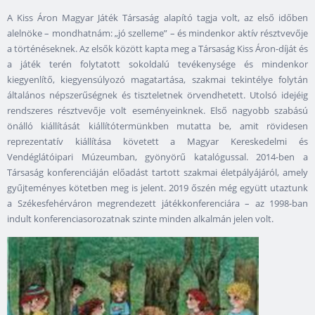
A Kiss Áron Magyar Játék Társaság alapító tagja volt, az első időben
alelnöke – mondhatnám: „jó szelleme” – és mindenkor aktív résztvevője
a történéseknek. Az elsők között kapta meg a Társaság Kiss Áron-díját és
a játék terén folytatott sokoldalú tevékenysége és mindenkor
kiegyenlítő, kiegyensúlyozó magatartása, szakmai tekintélye folytán
általános népszerűségnek és tiszteletnek örvendhetett. Utolsó idejéig
rendszeres résztvevője volt eseményeinknek. Első nagyobb szabású
önálló kiállítását kiállítótermünkben mutatta be, amit rövidesen
reprezentatív kiállítása követett a Magyar Kereskedelmi és
Vendéglátóipari Múzeumban, gyönyörű katalógussal. 2014-ben a
Társaság konferenciáján előadást tartott szakmai életpályájáról, amely
gyűjteményes kötetben meg is jelent. 2019 őszén még együtt utaztunk
a Székesfehérváron megrendezett játékkonferenciára – az 1998-ban
indult konferenciasorozatnak szinte minden alkalmán jelen volt.