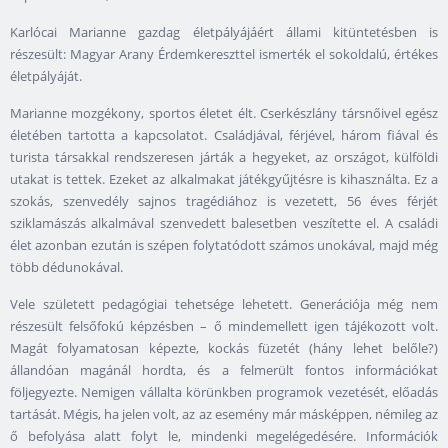
Karlócai Marianne gazdag életpályájáért állami kitüntetésben is
részesült: Magyar Arany Érdemkereszttel ismerték el sokoldalú, értékes
életpályáját.
Marianne mozgékony, sportos életet élt. Cserkészlány társnőivel egész
életében tartotta a kapcsolatot. Családjával, férjével, három fiával és
turista társakkal rendszeresen járták a hegyeket, az országot, külföldi
utakat is tettek. Ezeket az alkalmakat játékgyűjtésre is kihasználta. Ez a
szokás, szenvedély sajnos tragédiához is vezetett, 56 éves férjét
sziklamászás alkalmával szenvedett balesetben veszítette el. A családi
élet azonban ezután is szépen folytatódott számos unokával, majd még
több dédunokával.
Vele született pedagógiai tehetsége lehetett. Generációja még nem
részesült felsőfokú képzésben – ő mindemellett igen tájékozott volt.
Magát folyamatosan képezte, kockás füzetét (hány lehet belőle?)
állandóan magánál hordta, és a felmerült fontos információkat
följegyezte. Nemigen vállalta körünkben programok vezetését, előadás
tartását. Mégis, ha jelen volt, az az esemény már másképpen, némileg az
ő befolyása alatt folyt le, mindenki megelégedésére. Információk