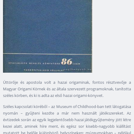
Úttörője és apostola volt a hazai origaminak, fontos résztvevője a
Magyar Origami Körnek és az általa szervezett programoknak, tanította
széles körben, és ki is adta az első hazai origami-könyvet.
Széles kapcsolati köréből – az Museum of Childhood-ban tett látogatása
nyomán – gyűjteni kezdte a már nem használt játékszereket. Az
évtizedek során az egyik legjelentősebb hazai játékgyűjtemény jött létre
kezei alatt, aminek híre ment, és egész sor kisebb-nagyobb kiállítást
mutatott be belőle különböző helyszíneken: múzeumokban – például