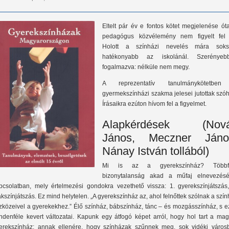
Eltelt pár év e fontos kötet megjelenése ót
pedagógus közvélemény nem figyelt fel 
Holott a színházi nevelés mára soks
hatékonyabb az iskolánál. Szerényeb
fogalmazva: nélküle nem megy.
A reprezentatív tanulmánykötetbe
gyermekszínházi szakma jelesei jutottak szó
Írásaikra ezúton hívom fel a figyelmet.
Alapkérdések (Nov
János, Meczner Jáno
Nánay István tollából)
Mi is az a gyerekszínház? Többf
bizonytalanság akad a műfaj elnevezésé
pcsolatban, mely értelmezési gondokra vezethető vissza: 1. gyerekszínjátszás,
ákszínjátszás. Ez mind helytelen. „A gyerekszínház az, ahol felnőttek szólnak a szí
zközeivel a gyerekekhez.” Élő színház, bábszínház, tánc – és mozgásszínház, s e
ndenféle kevert változatai. Kapunk egy átfogó képet arról, hogy hol tart a mag
erekszínház: annak ellenére, hogy színházak szűnnek meg, sok vidéki város