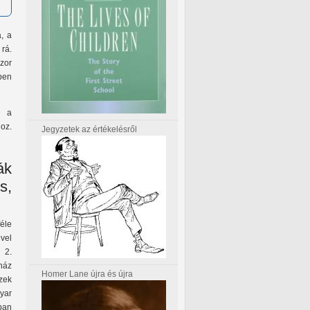
a, a
rá.
zor
ben
n a
hoz.
Jegyzetek az értékelésről
ák
s,
éle
vel
 2.
nház
Homer Lane újra és újra
zek
yar
ban