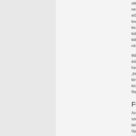
ok
ne
el
to
ke
kü
ki
né
Má
éd
ha
„t
tö
kö
Re
F
Az
sz
ta
Gy