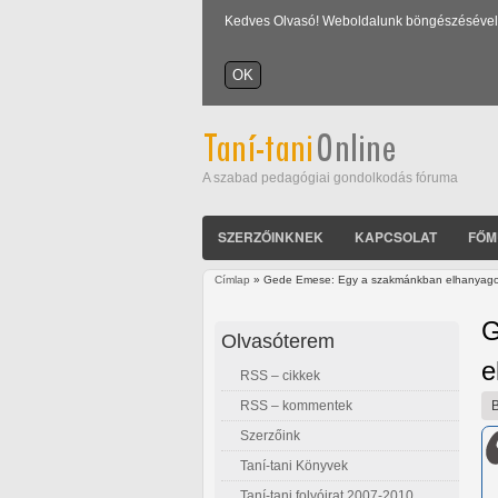
Kedves Olvasó! Weboldalunk böngészésével Ön
A szabad pedagógiai gondolkodás fóruma
SZERZŐINKNEK
KAPCSOLAT
FŐM
Címlap
» Gede Emese: Egy a szakmánkban elhanyagolt
Jelenlegi hely
G
Olvasóterem
e
RSS – cikkek
RSS – kommentek
Szerzőink
Taní-tani Könyvek
Taní-tani folyóirat 2007-2010