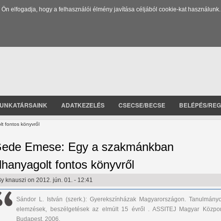
 elfogadja, hogy a felhasználói élmény javítása céljából cookie-kat használunk.
UNKATÁRSAINK
ADATKEZELÉS
CSECSE/BECSE
BELÉPÉS/REG
 fontos könyvről
ede Emese: Egy a szakmánkban
lhanyagolt fontos könyvről
By
knauszi
on 2012. jún. 01. - 12:41
Sándor L. István (szerk.): Gyerekszínházak Magyarországon. Tanulmányo
elemzések, beszélgetések az elmúlt 15 évről . ASSITEJ Magyar Közpon
Budapest, 2006.