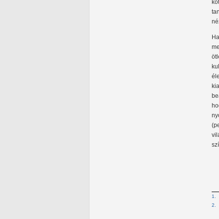
kö
ta
né
Ha
me
öt
ku
él
ki
be
ho
ny
(p
vi
sz
1.
2.