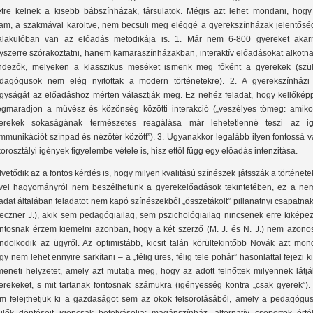
etre kelnek a kisebb bábszínházak, társulatok. Mégis azt lehet mondani, hogy
lam, a szakmával karöltve, nem becsüli meg eléggé a gyerekszínházak jelentőség
alakulóban van az előadás metodikája is. 1. Már nem 6-800 gyereket akar
yszerre szórakoztatni, hanem kamaraszínházakban, interaktív előadásokat alkotna
ndezők, melyeken a klasszikus meséket ismerik meg főként a gyerekek (szül
dagógusok nem elég nyitottak a modern történetekre). 2. A gyerekszínházi 
gyságát az előadáshoz mérten választják meg. Ez nehéz feladat, hogy kellőkép
gmaradjon a művész és közönség közötti interakció („veszélyes tömeg: amiko
erekek sokaságának természetes reagálása már lehetetlenné teszi az ig
mmunikációt színpad és nézőtér között”). 3. Ugyanakkor legalább ilyen fontossá v
korosztályi igények figyelembe vétele is, hisz ettől függ egy előadás intenzitása.
lvetődik az a fontos kérdés is, hogy milyen kvalitású színészek játsszák a története
vel hagyományról nem beszélhetünk a gyerekelőadások tekintetében, ez a ne
ladat általában feladatot nem kapó színészekből „összetákolt” pillanatnyi csapatnak
eczner J.), akik sem pedagógiailag, sem pszichológiailag nincsenek erre kiképez
ntosnak érzem kiemelni azonban, hogy a két szerző (M. J. és N. J.) nem azono
ndolkodik az ügyről. Az optimistább, kicsit talán körültekintőbb Novák azt mond
gy nem lehet ennyire sarkítani – a „félig üres, félig tele pohár” hasonlattal fejezi k
meneti helyzetet, amely azt mutatja meg, hogy az adott felnőttek milyennek látj
erekeket, s mit tartanak fontosnak számukra (igényesség kontra „csak gyerek”).
m felejthetjük ki a gazdaságot sem az okok felsorolásából, amely a pedagógus