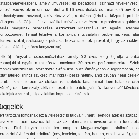
tatásban/nevelésben), amely „művészet és pedagógia, színházi tevékenység
velés”. Vagyis olyan színház, ahol a 9-16 éves diákok és tanárok (!) egy 3 ó
őadás/folyamat részesei, aktív résztvevői, a dráma (értsd a központi problé
vábbgondolói. Célja – túl az esztétikai, művészi nevelésen – a problémamegoldás 
zelés módjainak felfedezése eszközként kihasználva az egyéni látásmó
lönbözőségét. Témáit tekintve a kor aktuális társadalmi problémáit veszi alap
élesítve azokat, szélsőséges példákat hozva rá (direkt provokál, hogy az inaktí
zőket is állásfoglalásra kényszerítse).
sik új irányzat a csecsemőszínház, amely 0-3 éves korig fogadja a babá
esanyjukkal együtt, a mindössze maximum 30 perces performanszokra. Szính
tásmechanizmussal játszadozik. Számukra is az élményadás a legfontosabb, de 
iszta” játékról (nincs szükség manírokra) beszélhetünk, ahol csupán némi cselek
rténik a közeli térben, az életkornak megfelelő tartalommal. Igen hálás és őszi
zönség ez a korosztály, akik mentesek mindenféle „színházi konvenció” követését
akciójuk azonnali, itt igazi kritikát kapnak a színészek.
üggelék
ért tartottam fontosnak ezt a „fejezetet” is tárgyalni, mert (leendő) játék és szabad
ervezőként igen hasznos lehet az az információmennyiség, amit a függelék
lálunk. Első helyen említeném meg a Magyarországon található öss
erekszínházi társulat adattárát (név, levélcím, telefon, honlap, email, vezető), ma