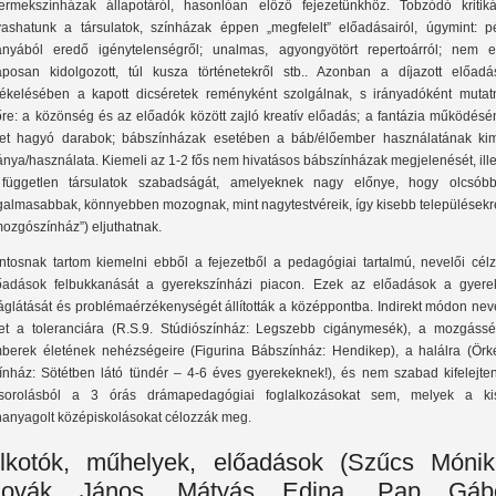
ermekszínházak állapotáról, hasonlóan előző fejezetünkhöz. Tobzódó kritiká
vashatunk a társulatok, színházak éppen „megfelelt” előadásairól, úgymint: p
ányából eredő igénytelenségről; unalmas, agyongyötört repertoárról; nem e
aposan kidolgozott, túl kusza történetekről stb.. Azonban a díjazott előadá
tékelésében a kapott dicséretek reményként szolgálnak, s irányadóként mutat
őre: a közönség és az előadók között zajló kreatív előadás; a fantázia működésé
ret hagyó darabok; bábszínházak esetében a báb/élőember használatának kim
ánya/használata. Kiemeli az 1-2 fős nem hivatásos bábszínházak megjelenését, ill
független társulatok szabadságát, amelyeknek nagy előnye, hogy olcsóbb
galmasabbak, könnyebben mozognak, mint nagytestvéreik, így kisebb településekre
mozgószínház”) eljuthatnak.
ntosnak tartom kiemelni ebből a fejezetből a pedagógiai tartalmú, nevelői célz
őadások felbukkanását a gyerekszínházi piacon. Ezek az előadások a gyere
láglátását és problémaérzékenységét állították a középpontba. Indirekt módon nev
et a toleranciára (R.S.9. Stúdiószínház: Legszebb cigánymesék), a mozgássér
berek életének nehézségeire (Figurina Bábszínház: Hendikep), a halálra (Örk
ínház: Sötétben látó tündér – 4-6 éves gyerekeknek!), és nem szabad kifelejten
lsorolásból a 3 órás drámapedagógiai foglalkozásokat sem, melyek a ki
hanyagolt középiskolásokat célozzák meg.
lkotók, műhelyek, előadások (Szűcs Mónik
ovák János, Mátyás Edina, Pap Gáb