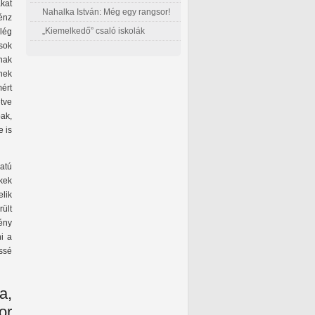
kat
Nahalka István: Még egy rangsor!
énz
„Kiemelkedő” csaló iskolák
lég
sok
nak
nek
ért
etve
ak,
 is
atú
kek
elik
ült
ény
i a
ssé
a,
or