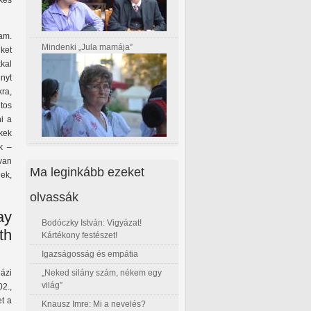
kes
am.
Mindenki „Jula mamája”
iket
kal
nyt
kra,
tos
i a
kek
k –
van
Ma leginkább ezeket
nek,
olvassák
ay
Bodóczky István: Vigyázat!
th
Kártékony festészet!
Igazságosság és empátia
„Neked silány szám, nékem egy
ázi
világ”
2.,
et a
Knausz Imre: Mi a nevelés?