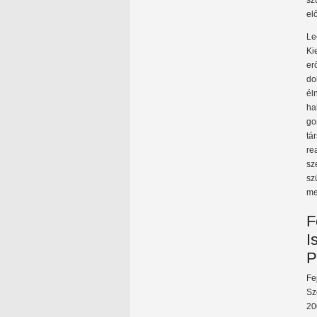
sz
el
Le
Ki
er
do
él
ha
go
tá
re
sz
sz
me
F
I
P
Fe
Sz
20