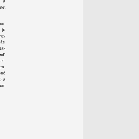
t a
tet
kem
 jó
egy
házi
zak
nt”
azt,
en-
enő
t) a
lom