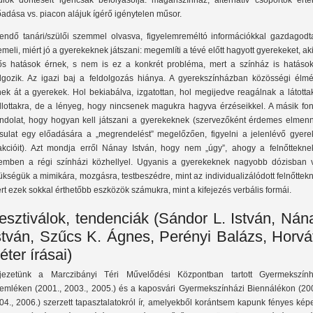
ülők döntéseit igencsak befolyásolja: magánszínház, alternatív csoportok érté
őadása vs. piacon alájuk ígérő igénytelen műsor.
endő tanári/szülői szemmel olvasva, figyelemreméltó információkkal gazdagodt
emeli, miért jó a gyerekeknek játszani: megemlíti a tévé előtt hagyott gyerekeket, ak
ős hatások érnek, s nem is ez a konkrét probléma, mert a színház is hatások
lgozik. Az igazi baj a feldolgozás hiánya. A gyerekszínházban közösségi élmé
nek át a gyerekek. Hol bekiabálva, izgatottan, hol megijedve reagálnak a látotta
llottakra, de a lényeg, hogy nincsenek magukra hagyva érzéseikkel. A másik fon
ndolat, hogy hogyan kell játszani a gyerekeknek (szervezőként érdemes elmenn
rsulat egy előadására a „megrendelést” megelőzően, figyelni a jelenlévő gyere
akcióit). Azt mondja erről Nánay István, hogy nem „úgy”, ahogy a felnőttekne
emben a régi színházi közhellyel. Ugyanis a gyerekeknek nagyobb dózisban 
ükségük a mimikára, mozgásra, testbeszédre, mint az individualizálódott felnőttek
rt ezek sokkal érthetőbb eszközök számukra, mint a kifejezés verbális formái.
esztiválok, tendenciák (Sándor L. István, Nán
stván, Szűcs K. Ágnes, Perényi Balázs, Horvá
éter írásai)
jezetünk a Marczibányi Téri Művelődési Központban tartott Gyermekszính
emléken (2001., 2003., 2005.) és a kaposvári Gyermekszínházi Biennálékon (200
04., 2006.) szerzett tapasztalatokról ír, amelyekből korántsem kapunk fényes kép