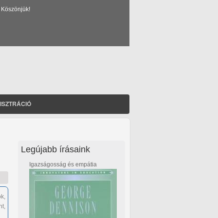
 Köszönjük!
ISZTRÁCIÓ
Legújabb írásaink
Igazságosság és empátia
k,
t,