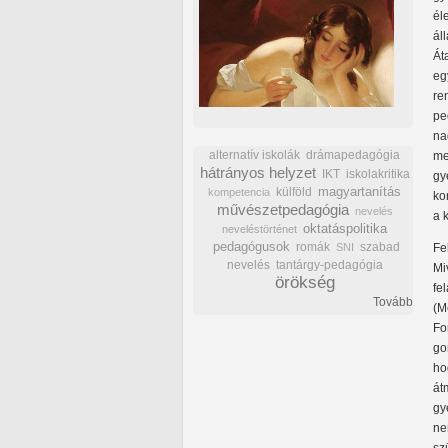
él
ál
Át
eg
re
pe
na
alternatív iskolák
drámapedagógia
me
hátrányos helyzet
IKT
iskolakritika
gy
külföld
magyartanítás
kompetencia
ko
művészetpedagógia
nevelés
a 
oktatáspolitika
neveléstörténet
pedagógusok
romák
szabad
SNI
Fe
nevelés
tantárgy-pedagógia
Mi
örökség
fe
Tovább
(M
Fo
go
ho
át
gy
ne