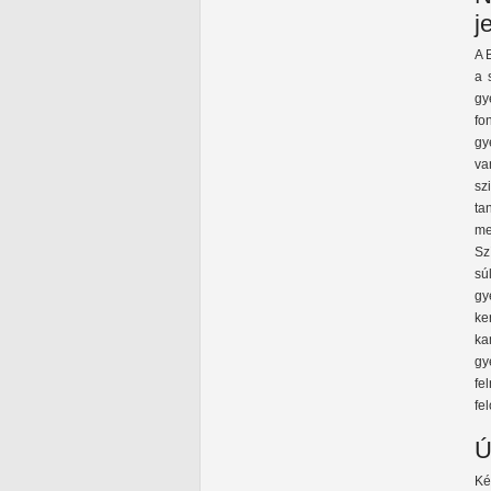
j
A 
a 
gy
fo
gy
va
sz
ta
me
Sz
sú
gy
ke
ka
gy
fe
fe
Ú
Ké