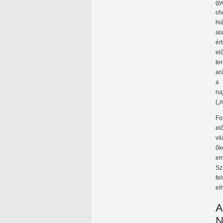
gy
ol
hi
al
ér
el
te
ar
a 
ru
(„
Fo
el
vi
ők
em
Sz
fe
el
A
N