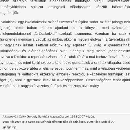
tetben szereplő társulatok előadásainak mutatóját. Végül levezetéskén
nulmánykötetben sokszor emlegetett előadásokon készült fotómellékle
zegethetjük.
 valakinek egy iskolai/óvodai színházszervezést útjába sodor az élet (ahogy ne
gtette), akkor bátran merem ajánlani ezt a könyvet, mert számtalan
lettel/gondolatmenet „fürtöcskékkel” szolgált számomra. Azonban ha csak 
ltúrtörténeti memoárra vágyik az ember, akkor is megéri elolvasni a (gyerek)szín
et nagyjainak írásait. Feltárul előttünk egy egészen új világ. A gyerekszínhá
alakulásának és előrehaladásának okait tudhatjuk meg szinte „bennfenteské
avatva a titkokba: a repertoár színesedését, alakulását a mai korhoz illeszkedően, 
gy hogyan, és miért kerülnek be a különböző generációk a színház világába. Lépt
omon beleütközve abba a felismerésbe, hogy nem más, mint a világban végbem
edagógiai) felkiáltásokra érzékeny emberek reakciói, elképzelései formálják (ez
lágot (is), ahol a gyermeki lélek áll a középpontban. Összességében tehát aján
íves örömest: nagyon élvezetes, értékes és hasznos olvasmány.
A kaposvári Csiky Gergely Színház igazgatója volt 1978-2007 között.
1986-tól 1994-ig a Szolnoki Színház főrendezője és színésze, 1995-től a Stúdió „K”
igazgatója.