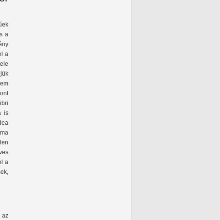
kűek
s a
ény
el a
ele
djük
nem
zont
ibri
 is
dea
ama
tlen
éves
l a
ek,
 az