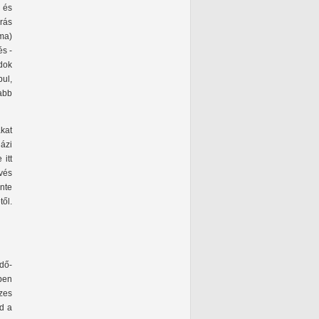
 és
rás
ma)
és -
dok
ul,
vabb
kat
ázi
itt
vés
nte
ől.
idő-
ben
zes
jd a