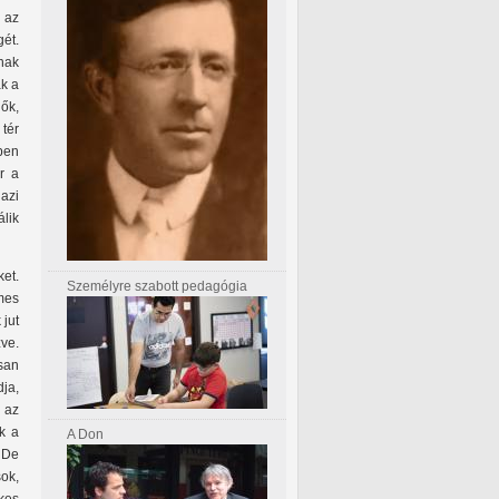
 az
ét.
nak
k a
ők,
tér
pen
r a
azi
álik
ket.
Személyre szabott pedagógia
mes
 jut
ve.
san
ja,
i az
ák a
A Don
 De
ok,