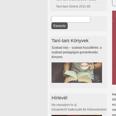
Taní-tani Online 2011-től
Keresés
Keresés űrlap
Taní-tani Könyvek
Szabad írás – szabad hozzáférés: a
szabad pedagógiai gondolkodás
könyvei.
ka
Hírlevél
di
es
Ne maradjon le új
írásainkról! Iratkozzék fel Hírlevelünkre!
mi
gy