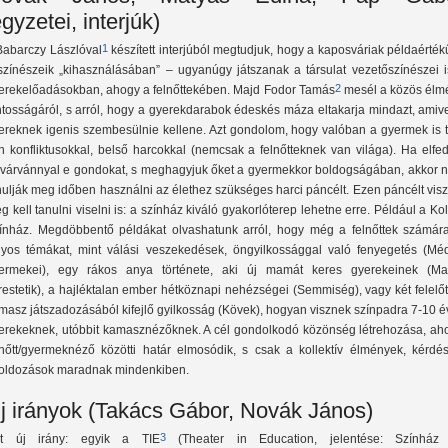
egyzetei, interjúk)
1
Babarczy Lászlóval
készített interjúból megtudjuk, hogy a kaposváriak példaérté
színészeik „kihasználásában” – ugyanúgy játszanak a társulat vezetőszínészei i
2
erekelőadásokban, ahogy a felnőttekében. Majd Fodor Tamás
mesél a közös élm
ntosságáról, s arról, hogy a gyerekdarabok édeskés máza eltakarja mindazt, amiv
ereknek igenis szembesülnie kellene. Azt gondolom, hogy valóban a gyermek is t
n konfliktusokkal, belső harcokkal (nemcsak a felnőtteknek van világa). Ha elfe
ivárvánnyal e gondokat, s meghagyjuk őket a gyermekkor boldogságában, akkor 
nulják meg időben használni az élethez szükséges harci páncélt. Ezen páncélt vis
g kell tanulni viselni is: a színház kiváló gyakorlóterep lehetne erre. Például a Kol
ínház. Megdöbbentő példákat olvashatunk arról, hogy még a felnőttek számára
lyos témákat, mint válási veszekedések, öngyilkossággal való fenyegetés (Mé
ermekei), egy rákos anya története, aki új mamát keres gyerekeinek (M
restetik), a hajléktalan ember hétköznapi nehézségei (Semmiség), vagy két felelő
masz játszadozásából kifejlő gyilkosság (Kövek), hogyan visznek színpadra 7-10 
erekeknek, utóbbit kamasznézőknek. A cél gondolkodó közönség létrehozása, aho
lnőtt/gyermeknéző közötti határ elmosódik, s csak a kollektív élmények, kérdés
loldozások maradnak mindenkiben.
j irányok (Takács Gábor, Novák János)
3
t új irány: egyik a TIE
(Theater in Education, jelentése: Színház