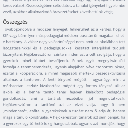
keres választ. Összességében céltudatos, a tanulói igényeket figyelembe
vevő, azokhoz alkalmazkodó óravezetéseket követhettünk végig.
Összegzés
Továbbgondolva a módszer lényegét, felmerülhet az a kérdés, hogy a
KIP vagy bármilyen más pedagógiai módszer pusztán önmagában lehet-
e hatékony. A válasz nagy valószínűséggel nem, amit az iskolákban tett
látogatásainkkal és a pedagógusokkal készített interjúkkal tudunk
bizonyítani. Hejőkeresztúron szinte minden azt a célt szolgálja, hogy a
gyerekek minél többet beszéljenek. Ennek egyik megnyilvánulási
formája a teremberendezés, ugyanis alapjában véve csoportmunkára,
ezáltal a kooperációra, a minél magasabb mértékű beszédaktivitásra
alkalmas a tanterem. A fenti tényező mögött – ugyanúgy, mint a
módszertani eszköz kiválasztása mögött egy fontos tényező áll: az
iskola és a benne tanító tanár fejében kialakított pedagógiai
gondolkodás, ami a tanárok nézeteiben jól megmutatkozik.
Hejőkeresztúron a tanítónő azt az elvet vallja, hogy ő nem
„mindenható”, ezáltal a gyerekeknek a tudást nem ő adja át, hanem
maga a tanuló konstruálja. A hejőkeresztúri tanárok azt sem bánják, ha
a gyerekek egy tűrhető fokig hangosabbak, ugyanis azt mondják, hogy