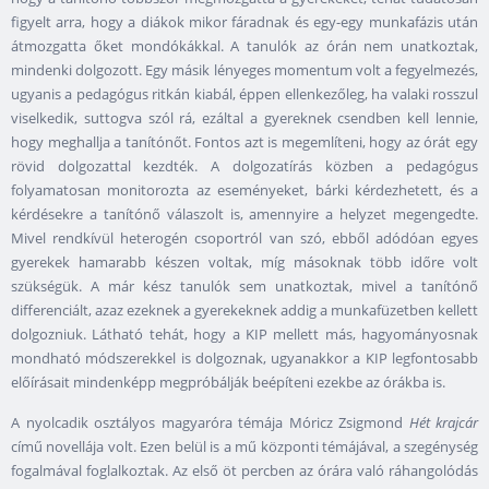
figyelt arra, hogy a diákok mikor fáradnak és egy-egy munkafázis után
átmozgatta őket mondókákkal. A tanulók az órán nem unatkoztak,
mindenki dolgozott. Egy másik lényeges momentum volt a fegyelmezés,
ugyanis a pedagógus ritkán kiabál, éppen ellenkezőleg, ha valaki rosszul
viselkedik, suttogva szól rá, ezáltal a gyereknek csendben kell lennie,
hogy meghallja a tanítónőt. Fontos azt is megemlíteni, hogy az órát egy
rövid dolgozattal kezdték. A dolgozatírás közben a pedagógus
folyamatosan monitorozta az eseményeket, bárki kérdezhetett, és a
kérdésekre a tanítónő válaszolt is, amennyire a helyzet megengedte.
Mivel rendkívül heterogén csoportról van szó, ebből adódóan egyes
gyerekek hamarabb készen voltak, míg másoknak több időre volt
szükségük. A már kész tanulók sem unatkoztak, mivel a tanítónő
differenciált, azaz ezeknek a gyerekeknek addig a munkafüzetben kellett
dolgozniuk. Látható tehát, hogy a KIP mellett más, hagyományosnak
mondható módszerekkel is dolgoznak, ugyanakkor a KIP legfontosabb
előírásait mindenképp megpróbálják beépíteni ezekbe az órákba is.
A nyolcadik osztályos magyaróra témája Móricz Zsigmond
Hét krajcár
című novellája volt. Ezen belül is a mű központi témájával, a szegénység
fogalmával foglalkoztak. Az első öt percben az órára való ráhangolódás