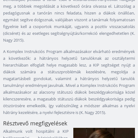
meg, a többiek megoldását a következő órára olvassa el. Látszólag a
pedagógusnak a tanórán nincs feladata, hiszen a diákok önállóan,
egymást segítve dolgoznak, valójában viszont a tanárnak folyamatosan
figyelnie kell a csoportok munkáját, ugyanis a pozitív visszacsatolás
(dicséret) és az esetleges segítségnyújtás/korrekció elengedhetetlen (K.
Nagy 2015).
A Komplex Instrukciós Program alkalmazásakor elvárható eredmények
a következők: a hátrányos helyzetű tanulóknak az osztálytermi
hierarchiában elfoglalt helye magasabb lesz, a KIP segítséget nyújt a
diákok számára a státuszproblémák kezelésére, megoldja a
magatartásbeli gondokat, valamint a hátrányos helyzetű tanulók
tanulmányi eredményei javulnak. Mivel a Komplex Instrukciós Program
alkalmazásakor az alacsony státuszú diákok beszédgyakorisága közel
kilencszeresére, a magasabb státuszú diákok beszédgyakorisága pedig
ötszörösére emelkedik, így valószínűleg a módszer alkalmas a nyelvi
hátrány kezelésére, a nyelvi fejlesztésre is (K. Nagy 2015).
Résztvevő megfigyelések
Alkalmunk volt hospitálni a KIP