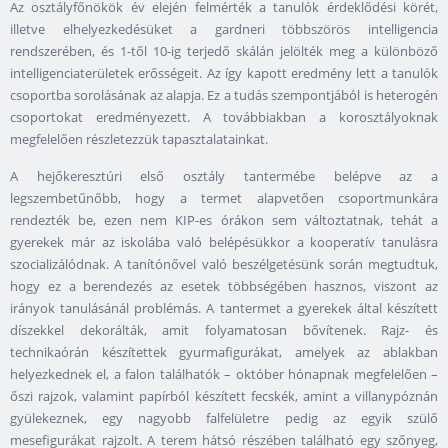
Az osztályfőnökök év elején felmérték a tanulók érdeklődési körét,
illetve elhelyezkedésüket a gardneri többszörös intelligencia
rendszerében, és 1-től 10-ig terjedő skálán jelölték meg a különböző
intelligenciaterületek erősségeit. Az így kapott eredmény lett a tanulók
csoportba sorolásának az alapja. Ez a tudás szempontjából is heterogén
csoportokat eredményezett. A továbbiakban a korosztályoknak
megfelelően részletezzük tapasztalatainkat.
A hejőkeresztúri első osztály tantermébe belépve az a
legszembetűnőbb, hogy a termet alapvetően csoportmunkára
rendezték be, ezen nem KIP-es órákon sem változtatnak, tehát a
gyerekek már az iskolába való belépésükkor a kooperatív tanulásra
szocializálódnak. A tanítónővel való beszélgetésünk során megtudtuk,
hogy ez a berendezés az esetek többségében hasznos, viszont az
irányok tanulásánál problémás. A tantermet a gyerekek által készített
díszekkel dekorálták, amit folyamatosan bővítenek. Rajz- és
technikaórán készítettek gyurmafigurákat, amelyek az ablakban
helyezkednek el, a falon találhatók – október hónapnak megfelelően –
őszi rajzok, valamint papírból készített fecskék, amint a villanypóznán
gyülekeznek, egy nagyobb falfelületre pedig az egyik szülő
mesefigurákat rajzolt. A terem hátsó részében található egy szőnyeg,