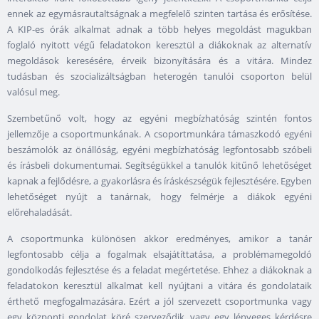
ennek az egymásrautaltságnak a megfelelő szinten tartása és erősítése.
A KIP-es órák alkalmat adnak a több helyes megoldást magukban
foglaló nyitott végű feladatokon keresztül a diákoknak az alternatív
megoldások keresésére, érveik bizonyítására és a vitára. Mindez
tudásban és szocializáltságban heterogén tanulói csoporton belül
valósul meg.
Szembetűnő volt, hogy az egyéni megbízhatóság szintén fontos
jellemzője a csoportmunkának. A csoportmunkára támaszkodó egyéni
beszámolók az önállóság, egyéni megbízhatóság legfontosabb szóbeli
és írásbeli dokumentumai. Segítségükkel a tanulók kitűnő lehetőséget
kapnak a fejlődésre, a gyakorlásra és íráskészségük fejlesztésére. Egyben
lehetőséget nyújt a tanárnak, hogy felmérje a diákok egyéni
előrehaladását.
A csoportmunka különösen akkor eredményes, amikor a tanár
legfontosabb célja a fogalmak elsajátíttatása, a problémamegoldó
gondolkodás fejlesztése és a feladat megértetése. Ehhez a diákoknak a
feladatokon keresztül alkalmat kell nyújtani a vitára és gondolataik
érthető megfogalmazására. Ezért a jól szervezett csoportmunka vagy
egy központi gondolat köré szerveződik, vagy egy lényeges kérdésre