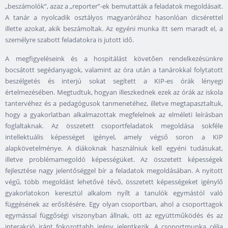
„beszámolók”, azaz a „reporter”-ek bemutatták a feladatok megoldásait.
A tanár a nyolcadik osztályos magyarórához hasonlóan dicsérettel
illette azokat, akik beszámoltak. Az egyéni munka itt sem maradt el, a
személyre szabott feladatokra is jutott idő.
A megfigyeléseink és a hospitálást követően rendelkezésünkre
bocsátott segédanyagok, valamint az óra után a tanárokkal folytatott
beszélgetés és interjú sokat segített a KIP-es órák lényegi
értelmezésében. Megtudtuk, hogyan illeszkednek ezek az órák az iskola
tantervéhez és a pedagógusok tanmenetéhez, illetve megtapasztaltuk,
hogy a gyakorlatban alkalmazottak megfelelnek az elméleti leírásban
foglaltaknak. Az összetett csoportfeladatok megoldása sokféle
intellektuális képességet igényel, amely végső soron a KIP
alapkövetelménye. A diákoknak használniuk kell egyéni tudásukat,
illetve problémamegoldó képességüket. Az összetett képességek
fejlesztése nagy jelentőséggel bír a feladatok megoldásában. A nyitott
végű, több megoldást lehetővé tévő, összetett képességeket igénylő
gyakorlatokon keresztül alkalom nyílt a tanulók egymástól való
függésének az erősítésére. Egy olyan csoportban, ahol a csoporttagok
egymással függőségi viszonyban állnak, ott az együttműködés és az
interakció iránt fokozottabb igény jelentkezik. A csoportmunka célja