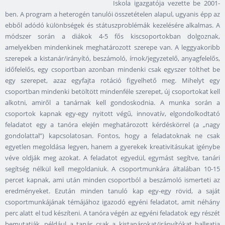
Iskola igazgatója vezette be 2001-
ben. A program a heterogén tanulói összetételen alapul, ugyanis épp az
ebből adódó különbségek és státuszproblémák kezelésére alkalmas. A
módszer során a diákok 4-5 fős kiscsoportokban dolgoznak,
amelyekben mindenkinek meghatározott szerepe van. A leggyakoribb
szerepek a kistanár/irányító, beszámoló, írnok/jegyzetelő, anyagfelelős,
időfelelős, egy csoportban azonban mindenki csak egyszer tölthet be
egy szerepet, azaz egyfajta rotáció figyelhető meg. Mihelyt egy
csoportban mindenki betöltött mindenféle szerepet, új csoportokat kell
alkotni, amiről a tanárnak kell gondoskodnia. A munka során a
csoportok kapnak egy-egy nyitott végű, innovatív, elgondolkodtató
feladatot egy a tanóra elején meghatározott kérdéskörrel (a „nagy
gondolattal”) kapcsolatosan. Fontos, hogy a feladatoknak ne csak
egyetlen megoldása legyen, hanem a gyerekek kreativitásukat igénybe
véve oldják meg azokat. A feladatot egyedül, egymást segítve, tanári
segítség nélkül kell megoldaniuk. A csoportmunkára általában 10-15
percet kapnak, ami után minden csoportból a beszámoló ismerteti az
eredményeket. Ezután minden tanuló kap egy-egy rövid, a saját
csoportmunkájának témájához igazodó egyéni feladatot, amit néhány
perc alatt el tud készíteni. A tanóra végén az egyéni feladatok egy részét
bemutatják, például a tanár csak a kistanárokat/irányítókat hallgatja