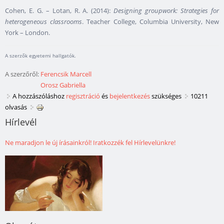
Cohen, E. G. – Lotan, R. A. (2014):
Designing groupwork: Strategies for
heterogeneous classrooms
. Teacher College, Columbia University, New
York – London.
A szerzők egyetemi hallgatók.
A szerzőről:
Ferencsik Marcell
Orosz Gabriella
A hozzászóláshoz
regisztráció
és
bejelentkezés
szükséges
10211
olvasás
Hírlevél
Ne maradjon le új írásainkról! Iratkozzék fel Hírlevelünkre!