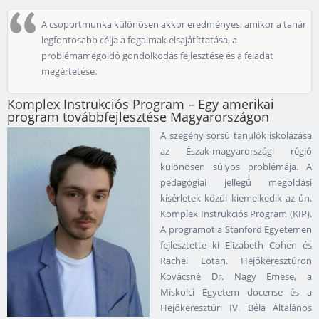
A csoportmunka különösen akkor eredményes, amikor a tanár
legfontosabb célja a fogalmak elsajátíttatása, a
problémamegoldó gondolkodás fejlesztése és a feladat
megértetése.
Komplex Instrukciós Program – Egy amerikai
program továbbfejlesztése Magyarországon
A szegény sorsú tanulók iskolázása
az Észak-magyarországi régió
különösen súlyos problémája. A
pedagógiai jellegű megoldási
kísérletek közül kiemelkedik az ún.
Komplex Instrukciós Program (KIP).
A programot a Stanford Egyetemen
fejlesztette ki Elizabeth Cohen és
Rachel Lotan. Hejőkeresztúron
Kovácsné Dr. Nagy Emese, a
Miskolci Egyetem docense és a
Hejőkeresztúri IV. Béla Általános