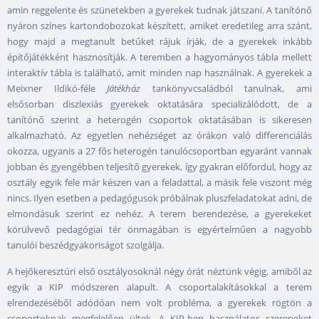
amin reggelente és szünetekben a gyerekek tudnak játszani. A tanítónő
nyáron színes kartondobozokat készített, amiket eredetileg arra szánt,
hogy majd a megtanult betűket rájuk írják, de a gyerekek inkább
építőjátékként hasznosítják. A teremben a hagyományos tábla mellett
interaktív tábla is található, amit minden nap használnak. A gyerekek a
Meixner Ildikó-féle
Játékház
tankönyvcsaládból tanulnak, ami
elsősorban diszlexiás gyerekek oktatására specializálódott, de a
tanítónő szerint a heterogén csoportok oktatásában is sikeresen
alkalmazható. Az egyetlen nehézséget az órákon való differenciálás
okozza, ugyanis a 27 fős heterogén tanulócsoportban egyaránt vannak
jobban és gyengébben teljesítő gyerekek, így gyakran előfordul, hogy az
osztály egyik fele már készen van a feladattal, a másik fele viszont még
nincs. Ilyen esetben a pedagógusok próbálnak pluszfeladatokat adni, de
elmondásuk szerint ez nehéz. A terem berendezése, a gyerekeket
körülvevő pedagógiai tér önmagában is egyértelműen a nagyobb
tanulói beszédgyakoriságot szolgálja.
A hejőkeresztúri első osztályosoknál négy órát néztünk végig, amiből az
egyik a KIP módszeren alapult. A csoportalakításokkal a terem
elrendezéséből adódóan nem volt probléma, a gyerekek rögtön a
csoportoknak megfelelően ültek. A KIP-ben használatos szerepeket