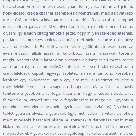
fokozatosan vezetik be első osztályban. Ez a gyakorlatban azt jelenti,
hogy először csak a kistanár szerepére koncentrálnak, majd a következő
KIP-es órán már lesz a kistanár mellett csendfelelős is. A többi szereppel
is hasonlóan járnak el. Mivel ilyenkor még a gyerekek nem tudnak
olvasni, így a falon piktogramokkal jelzik, hogy milyen szerepek léteznek,
például a szemüveges smiley a kistanár, a többieket csendre intő smiley
a csendfelelős, stb. Emellett a szerepek megkülönböztetésére ezen az
éven először alkalmazzák a különböző színű mezekkel történő
megkülönböztetést. A látott órán a kistanárok sárga színű mezt viseltek
az órán, míg a csendfelelősök pirosat. A csend biztosításához a
csendfelelősök kaptak egy-egy tabletet, amire a tanítónő korábban
letöltött egy alkalmazást, amin egy cica méri a zajszintet és jelez a
csendfelelősöknek, ha túlságosan hangosak. (A tabletet a másik
tanítónő a jövőben arra fogja használni, hogy a csoportfeladatokat
felmondja rá, amivel szerinte a fegyelmezést is megoldja, ugyanis a
gyerekek kénytelenek lesznek figyelni az okos eszközre.) Egyelőre a
tablet gyakran elveszi a gyerekek figyelmét, valamint vitára ad okot,
mert mindenki használni akarja. A szerepek tudatosítása tehát még
kialakítás alatt áll. Az órán a csoportok a már tanult betűk ismeretét
mélyítették el. A gyerekeknek csomagolópapírra kellet betűket írniuk és