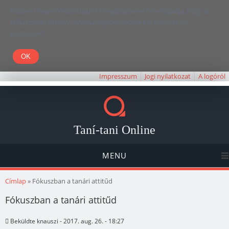
Kedves Olvasó! Weboldalunk böngészésével Ön elfogadja, hogy a
felhasználói élmény javítása céljából cookie-kat használunk.
Köszönjük!
Impresszum
Jogi nyilatkozat
A logóról
Taní-tani Online
MENU
Jelenlegi hely
Címlap
» Fókuszban a tanári attitűd
Fókuszban a tanári attitűd
Beküldte
knauszi
- 2017. aug. 26. - 18:27