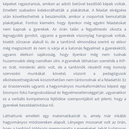
képeket ragasztaniuk, amiken az adott betűvel kezdődő képek voltak.
Emellett szabadon kidekorálhatták a plakátokat. A feladat elvégzése
után következhettek a beszámolók, amikor a csoportok bemutatták
plakátjaikat. Fontos kiemelni, hogy ilyenkor még egyéni feladatokat
nem kapnak a gyerekek. Az órán talán a fegyelmezés okozta a
legnagyobb gondot, ugyanis a gyerekek viszonylag hangosak voltak,
kisebb zűrzavar alakult ki, de a tanítónő elmondása szerint ez ekkor
még megszokott és nem is várja el a katonás fegyelmet a gyerekektől,
ugyanis életkori sajátosság, hogy ilyenkor még nem tudnak
huzamosabb ideig csendben ülni. A gyerekek láthatóan szerették a KIP-
es órát, mindenki aktív volt, de a tanítónők részéről még komoly
szervezési munkákat követel, viszont a pedagógusok
elkötelezettségüknek köszönhetően nem tántorodnak el a feladattól. Ez
az óraszervezés ugyanis a hagyományos munkaformákhoz képest egy
bizonyos fokú hangoskodással és fegyelmezetlenséggel jár, ugyanakkor
ez a verbális kompetencia fejlődése szempontjából azt jelenti, hogy a
gyerekek beszédaktivitása nő.
Láthattunk emellett egy matematikaórát is, amely már inkább
hagyományos módszereken alapult. Lényeges mozzanat volt az órán,
hogy a tanítónő többször megmozgatta a gyerekeket, tehát tudatosan