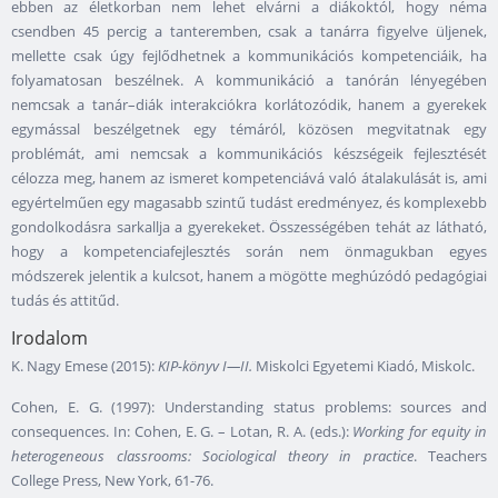
ebben az életkorban nem lehet elvárni a diákoktól, hogy néma
csendben 45 percig a tanteremben, csak a tanárra figyelve üljenek,
mellette csak úgy fejlődhetnek a kommunikációs kompetenciáik, ha
folyamatosan beszélnek. A kommunikáció a tanórán lényegében
nemcsak a tanár–diák interakciókra korlátozódik, hanem a gyerekek
egymással beszélgetnek egy témáról, közösen megvitatnak egy
problémát, ami nemcsak a kommunikációs készségeik fejlesztését
célozza meg, hanem az ismeret kompetenciává való átalakulását is, ami
egyértelműen egy magasabb szintű tudást eredményez, és komplexebb
gondolkodásra sarkallja a gyerekeket. Összességében tehát az látható,
hogy a kompetenciafejlesztés során nem önmagukban egyes
módszerek jelentik a kulcsot, hanem a mögötte meghúzódó pedagógiai
tudás és attitűd.
Irodalom
K. Nagy Emese (2015):
KIP-könyv I—II.
Miskolci Egyetemi Kiadó, Miskolc.
Cohen, E. G. (1997): Understanding status problems: sources and
consequences. In: Cohen, E. G. – Lotan, R. A. (eds.):
Working for equity in
heterogeneous classrooms: Sociological theory in practice
. Teachers
College Press, New York, 61-76.