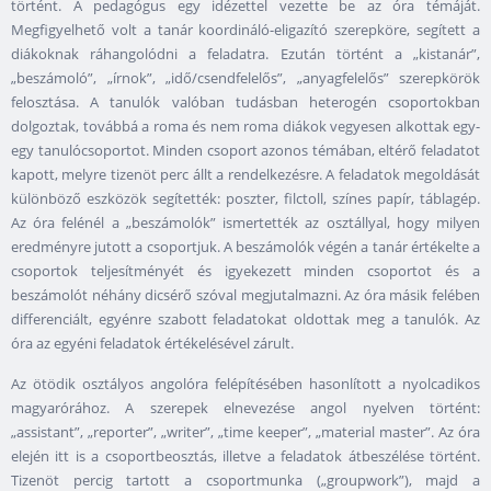
történt. A pedagógus egy idézettel vezette be az óra témáját.
Megfigyelhető volt a tanár koordináló-eligazító szerepköre, segített a
diákoknak ráhangolódni a feladatra. Ezután történt a „kistanár”,
„beszámoló”, „írnok”, „idő/csendfelelős”, „anyagfelelős” szerepkörök
felosztása. A tanulók valóban tudásban heterogén csoportokban
dolgoztak, továbbá a roma és nem roma diákok vegyesen alkottak egy-
egy tanulócsoportot. Minden csoport azonos témában, eltérő feladatot
kapott, melyre tizenöt perc állt a rendelkezésre. A feladatok megoldását
különböző eszközök segítették: poszter, filctoll, színes papír, táblagép.
Az óra felénél a „beszámolók” ismertették az osztállyal, hogy milyen
eredményre jutott a csoportjuk. A beszámolók végén a tanár értékelte a
csoportok teljesítményét és igyekezett minden csoportot és a
beszámolót néhány dicsérő szóval megjutalmazni. Az óra másik felében
differenciált, egyénre szabott feladatokat oldottak meg a tanulók. Az
óra az egyéni feladatok értékelésével zárult.
Az ötödik osztályos angolóra felépítésében hasonlított a nyolcadikos
magyarórához. A szerepek elnevezése angol nyelven történt:
„assistant”, „reporter”, „writer”, „time keeper”, „material master”. Az óra
elején itt is a csoportbeosztás, illetve a feladatok átbeszélése történt.
Tizenöt percig tartott a csoportmunka („groupwork”), majd a