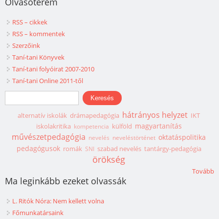
Olvasóterem
RSS – cikkek
RSS – kommentek
Szerzőink
Taní-tani Könyvek
Taní-tani folyóirat 2007-2010
Taní-tani Online 2011-től
Keresés űrlap
Keresés
hátrányos helyzet
alternatív iskolák
drámapedagógia
IKT
magyartanítás
iskolakritika
külföld
kompetencia
művészetpedagógia
oktatáspolitika
nevelés
neveléstörténet
pedagógusok
romák
szabad nevelés
tantárgy-pedagógia
SNI
örökség
Tovább
Ma leginkább ezeket olvassák
L. Ritók Nóra: Nem kellett volna
Főmunkatársaink