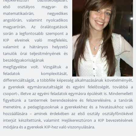
hejőkeresztúri bázisiskolájában,
első osztályos magyar- és
matematikaórán, negyedikes
angolórán, valamint nyolcadikos
magyarórán. Az óralátogatások
során a legfontosabb szempont a
KIP elveinek való megfelelés,
valamint a hátrányos helyzetű
tanulók órai teljesítményének és
beszédgyakoriságának
megfigyelése volt. Vizsgáltuk a
feladatok komplexitását,
differenciáltságát, a többféle képesség alkalmazásának követelményét,
a gyerekek egymásrautaltságát és egyéni felelősségét, továbbá a
csoport-, illetve az egyéni feladatok egymásra épülését is. Mindemellett
figyeltünk a tantermek berendezésére és felszerelésére, a tanórák
menetére, a pedagógusoknak a gyerekekhez és a hivatásukhoz való
hozzáállására – aminek érdekében az első osztály osztályfőnökével
interjút készítettünk, valamint Hejőkeresztúron a KIP bevezetésének
módjára és a gyerekek KIP-hez való viszonyulására.