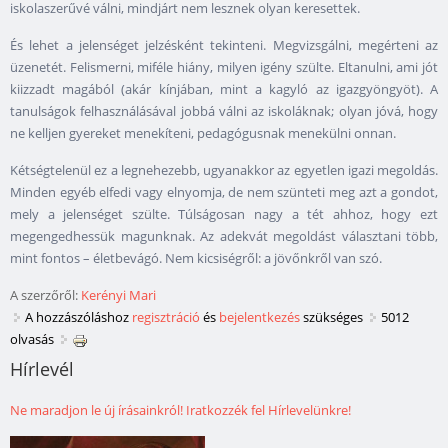
iskolaszerűvé válni, mindjárt nem lesznek olyan keresettek.
És lehet a jelenséget jelzésként tekinteni. Megvizsgálni, megérteni az
üzenetét. Felismerni, miféle hiány, milyen igény szülte. Eltanulni, ami jót
kiizzadt magából (akár kínjában, mint a kagyló az igazgyöngyöt). A
tanulságok felhasználásával jobbá válni az iskoláknak; olyan jóvá, hogy
ne kelljen gyereket menekíteni, pedagógusnak menekülni onnan.
Kétségtelenül ez a legnehezebb, ugyanakkor az egyetlen igazi megoldás.
Minden egyéb elfedi vagy elnyomja, de nem szünteti meg azt a gondot,
mely a jelenséget szülte. Túlságosan nagy a tét ahhoz, hogy ezt
megengedhessük magunknak. Az adekvát megoldást választani több,
mint fontos – életbevágó. Nem kicsiségről: a jövőnkről van szó.
A szerzőről:
Kerényi Mari
A hozzászóláshoz
regisztráció
és
bejelentkezés
szükséges
5012
olvasás
Hírlevél
Ne maradjon le új írásainkról! Iratkozzék fel Hírlevelünkre!