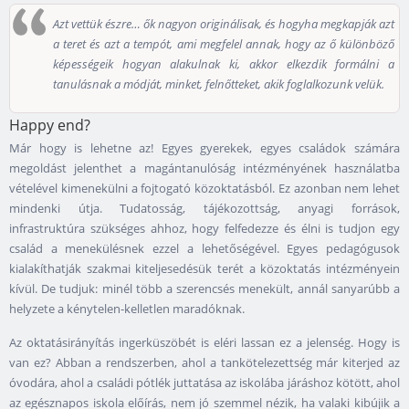
Azt vettük észre… ők nagyon originálisak, és hogyha megkapják azt
a teret és azt a tempót, ami megfelel annak, hogy az ő különböző
képességeik hogyan alakulnak ki, akkor elkezdik formálni a
tanulásnak a módját, minket, felnőtteket, akik foglalkozunk velük.
Happy end?
Már hogy is lehetne az! Egyes gyerekek, egyes családok számára
megoldást jelenthet a magántanulóság intézményének használatba
vételével kimenekülni a fojtogató közoktatásból. Ez azonban nem lehet
mindenki útja. Tudatosság, tájékozottság, anyagi források,
infrastruktúra szükséges ahhoz, hogy felfedezze és élni is tudjon egy
család a menekülésnek ezzel a lehetőségével. Egyes pedagógusok
kialakíthatják szakmai kiteljesedésük terét a közoktatás intézményein
kívül. De tudjuk: minél több a szerencsés menekült, annál sanyarúbb a
helyzete a kénytelen-kelletlen maradóknak.
Az oktatásirányítás ingerküszöbét is eléri lassan ez a jelenség. Hogy is
van ez? Abban a rendszerben, ahol a tankötelezettség már kiterjed az
óvodára, ahol a családi pótlék juttatása az iskolába járáshoz kötött, ahol
az egésznapos iskola előírás, nem jó szemmel nézik, ha valaki kibújik a