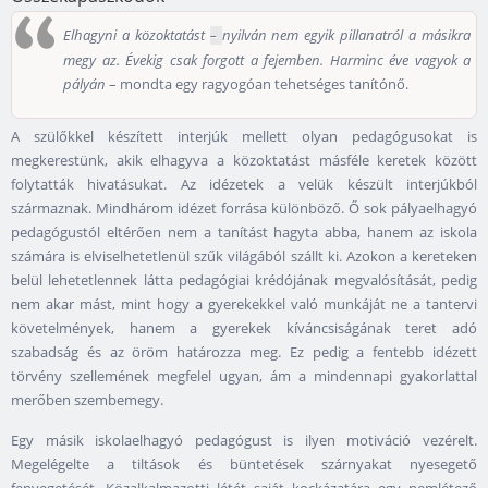
Elhagyni a közoktatást
nyilván nem egyik pillanatról a másikra
–
megy az. Évekig csak forgott a fejemben. Harminc éve vagyok a
pályán
– mondta egy ragyogóan tehetséges tanítónő.
A szülőkkel készített interjúk mellett olyan pedagógusokat is
megkerestünk, akik elhagyva a közoktatást másféle keretek között
folytatták hivatásukat. Az idézetek a velük készült interjúkból
származnak. Mindhárom idézet forrása különböző. Ő sok pályaelhagyó
pedagógustól eltérően nem a tanítást hagyta abba, hanem az iskola
számára is elviselhetetlenül szűk világából szállt ki. Azokon a kereteken
belül lehetetlennek látta pedagógiai krédójának megvalósítását, pedig
nem akar mást, mint hogy a gyerekekkel való munkáját ne a tantervi
követelmények, hanem a gyerekek kíváncsiságának teret adó
szabadság és az öröm határozza meg. Ez pedig a fentebb idézett
törvény szellemének megfelel ugyan, ám a mindennapi gyakorlattal
merőben szembemegy.
Egy másik iskolaelhagyó pedagógust is ilyen motiváció vezérelt.
Megelégelte a tiltások és büntetések szárnyakat nyesegető