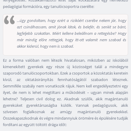
fenyegetését. Közalkalmazotti létét saját kockázatára egy nemlétező
pedagógiai formációra, egy tanulócsoportra cserélte:
...úgy gondoltam, hogy ezért a rizikóért cserébe nekem jár, hogy
azt csinálhassam, amit jónak látok, és belefér, és senkit se bánt,
legfeljebb szokatlan. Miért kellene beleállnom a rettegésbe? Hogy
már mindig előre rettegjek, hogy itt-ott valamit nem szabad és
akkor kiderül, hogy nem is szabad.
Ez a forma valóban nem létezik hivatalosan, miközben az iskolából
kimenekített gyerekek egy része új közösséget talál a mindegyre
szaporodó tanulócsoportokban. Ezek a csoportok a közoktatás keretein
kívül, az oktatásirányítás fennhatóságától szabadon léteznek.
Semmiféle szabály nem vonatkozik rájuk. Nem kell engedélyeztetni egy
ilyet, de nem is lehet megtiltani a működését – ugyan minek alapján
lehetne? Teljesen civil dolog ez. Akadnak szülők, akik magántanuló
gyereküket gyerektársaságba küldik. Vannak pedagógusok, akik
szívesen foglalkoznak az amúgy magántanuló gyerekekkel.
Összekapaszkodnak és végre mindannyiuk örömére és épülésére tudják
fordítani az együtt töltött drága időt: