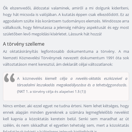
Ők elszenvedői, áldozatai valaminek, amiről a mi dolgunk kideríteni,
hogy hát micsoda is valójában. A kutatás éppen csak elkezdődött. Ez az
aggodalom szülte írás korántsem tudományos elemzés. Mindössze arra
vállalkozik, hogy felmutassa a jelenség néhány aspektusát és egy most
születőben levő megoldási kísérletet. Lássunk hát hozzá!
A törvény szelleme
Az oktatásirányítás legfontosabb dokumentuma a törvény. A ma
Nemzeti Köznevelési Törvénynek nevezett dokumentum 1991 óta sok
változtatáson ment keresztül, ám deklarált céljai változatlanok:
A köznevelés
kiemelt célja a nevelés-oktatás eszközeivel a
társadalmi leszakadás megakadályozása és a tehetséggondozás.
(
NKT 1. a törvény célja és alapelvei 1.§ (1))
Nincs ember, aki ezzel egyet ne tudna érteni. Nem lehet kétséges, hogy
ennek alapján minden gyereknek a számára legmegfelelőbb nevelést
kell kapnia a közoktatás keretein belül. Senki sem maradhat az út
szélén, és nem sikkadhat el egyetlen tehetség sem, mert a közoktatás
feladatának tekinti a különleges igények kielégítését is.