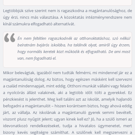
Legtöbbjük szíve szerint nem is ragaszkodna a magántanulósághoz, de
úgy érzi, nincs más választása. A közoktatás intézményrendszere nem
kínál számukra elfogadható alternatívát.
Én nem feltétlen ragaszkodnék az otthonoktatáshoz, szó nélkül
beíratnám bejárós iskolába, ha találnék olyat, amiről úgy érzem,
hogy normális keretek közt működik és elfogadható. De ami most
van, nem fogadható el.
Mikor belevágtak, igazából nem tudták felmérni, mi mindennel jár ez a
magántanulóság dolog. Az biztos, hogy egészen másként kell szervezni
a család mindennapjait, mint eddig. Otthoni munkát vállalni vagy feladni
a nyolcórás állást valakinek, aki a legtöbb időt tölti a gyerekkel. Ez
pénzkiesést is jelenthet. Meg kell találni azt az iskolát, amelyik hajlandó
befogadni a magántanulót – hiszen korántsem biztos, hogy ahová eddig
járt, az vállalja. Az iskolának a magántanuló gyerek semmi bevételt,
viszont plusz nyűgöt jelent; ugyan kinek kell ez? Jó, ha a szülő ismeri az
idevonatkozó rendelkezéseket, tudja a hivatalos ügymenetet, mert
bizony kevés segítségre számíthat. A szülőnek kell megszervezni a