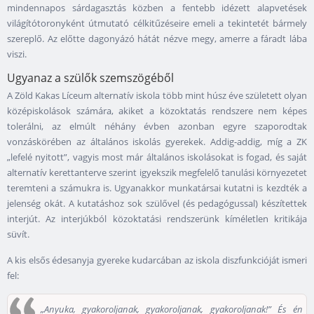
mindennapos sárdagasztás közben a fentebb idézett alapvetések
világítótoronyként útmutató célkitűzéseire emeli a tekintetét bármely
szereplő. Az előtte dagonyázó hátát nézve megy, amerre a fáradt lába
viszi.
Ugyanaz a szülők szemszögéből
A Zöld Kakas Líceum alternatív iskola több mint húsz éve született olyan
középiskolások számára, akiket a közoktatás rendszere nem képes
tolerálni, az elmúlt néhány évben azonban egyre szaporodtak
vonzáskörében az általános iskolás gyerekek. Addig-addig, míg a ZK
„lefelé nyitott”, vagyis most már általános iskolásokat is fogad, és saját
alternatív kerettanterve szerint igyekszik megfelelő tanulási környezetet
teremteni a számukra is. Ugyanakkor munkatársai kutatni is kezdték a
jelenség okát. A kutatáshoz sok szülővel (és pedagógussal) készítettek
interjút. Az interjúkból közoktatási rendszerünk kíméletlen kritikája
süvít.
A kis elsős édesanyja gyereke kudarcában az iskola diszfunkcióját ismeri
fel:
„Anyuka, gyakoroljanak, gyakoroljanak, gyakoroljanak!” És én