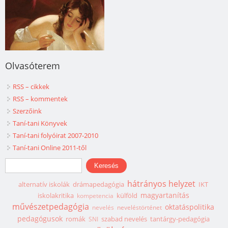
Olvasóterem
RSS – cikkek
RSS – kommentek
Szerzőink
Taní-tani Könyvek
Taní-tani folyóirat 2007-2010
Taní-tani Online 2011-től
Keresés űrlap
Keresés
hátrányos helyzet
alternatív iskolák
drámapedagógia
IKT
magyartanítás
iskolakritika
külföld
kompetencia
művészetpedagógia
oktatáspolitika
nevelés
neveléstörténet
pedagógusok
romák
szabad nevelés
tantárgy-pedagógia
SNI