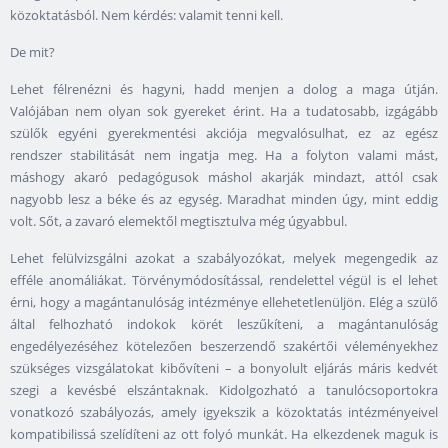
közoktatásból. Nem kérdés: valamit tenni kell.
De mit?
Lehet félrenézni és hagyni, hadd menjen a dolog a maga útján.
Valójában nem olyan sok gyereket érint. Ha a tudatosabb, izgágább
szülők egyéni gyerekmentési akciója megvalósulhat, ez az egész
rendszer stabilitását nem ingatja meg. Ha a folyton valami mást,
máshogy akaró pedagógusok máshol akarják mindazt, attól csak
nagyobb lesz a béke és az egység. Maradhat minden úgy, mint eddig
volt. Sőt, a zavaró elemektől megtisztulva még úgyabbul.
Lehet felülvizsgálni azokat a szabályozókat, melyek megengedik az
efféle anomáliákat. Törvénymódosítással, rendelettel végül is el lehet
érni, hogy a magántanulóság intézménye ellehetetlenüljön. Elég a szülő
által felhozható indokok körét leszűkíteni, a magántanulóság
engedélyezéséhez kötelezően beszerzendő szakértői véleményekhez
szükséges vizsgálatokat kibővíteni – a bonyolult eljárás máris kedvét
szegi a kevésbé elszántaknak. Kidolgozható a tanulócsoportokra
vonatkozó szabályozás, amely igyekszik a közoktatás intézményeivel
kompatibilissá szelídíteni az ott folyó munkát. Ha elkezdenek maguk is