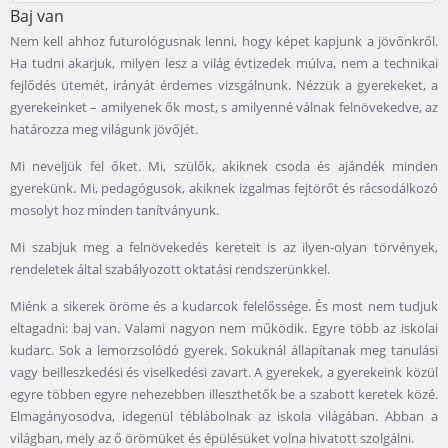
Baj van
Nem kell ahhoz futurológusnak lenni, hogy képet kapjunk a jövőnkről.
Ha tudni akarjuk, milyen lesz a világ évtizedek múlva, nem a technikai
fejlődés ütemét, irányát érdemes vizsgálnunk. Nézzük a gyerekeket, a
gyerekeinket – amilyenek ők most, s amilyenné válnak felnövekedve, az
határozza meg világunk jövőjét.
Mi neveljük fel őket. Mi, szülők, akiknek csoda és ajándék minden
gyerekünk. Mi, pedagógusok, akiknek izgalmas fejtörőt és rácsodálkozó
mosolyt hoz minden tanítványunk.
Mi szabjuk meg a felnövekedés kereteit is az ilyen-olyan törvények,
rendeletek által szabályozott oktatási rendszerünkkel.
Miénk a sikerek öröme és a kudarcok felelőssége. És most nem tudjuk
eltagadni: baj van. Valami nagyon nem működik. Egyre több az iskolai
kudarc. Sok a lemorzsolódó gyerek. Sokuknál állapítanak meg tanulási
vagy beilleszkedési és viselkedési zavart. A gyerekek, a gyerekeink közül
egyre többen egyre nehezebben illeszthetők be a szabott keretek közé.
Elmagányosodva, idegenül téblábolnak az iskola világában. Abban a
világban, mely az ő örömüket és épülésüket volna hivatott szolgálni.