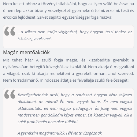
Nem kellett ahhoz a törvényt silabizálni, hogy az ilyen szülő belássa: ha
ő nem lép, akkor bizony veszélyezteti gyermeke értelmi, érzelmi, testi és
erkölcsi fejlődését. Szívet sajdító egyszerűséggel fogalmazva:
…a lelkem nem tudja végignézni, hogy hogyan teszi tönkre az
iskola a gyerekemet.
Magán mentőakciók
Mit tehet hát? A szülő fogja magát, és kiszabadítja gyerekét a
nyilvánvalóan betegítő közegből, az iskolából. Nem akarja ő megváltani
a világot, csak ki akarja menekíteni a gyerekét onnan, ahol szenved.
Nem forradalmár ő, mindössze átlátja és felvállalja szülői felelősségét:
Beszélgethetnénk arról, hogy a rendszert hogyan kéne teljesen
átalakítani, de minek? Én nem vagyok tanár. Én nem vagyok
oktatáskutató, én nem vagyok pedagógus. És főleg nem vagyok
rendszerben gondolkodni képes ember. Én kisember vagyok, aki a
saját problémáin nem akar túllátni.
A gyerekeim magántanulók. Félévente vizsgáznak.