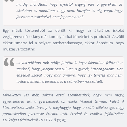
mindig mondtam, hogy nyolctól négyig van a gyerekem az
iskolában és mondtam, hogy nem, hazajön és alig várja, hogy
játsszon a testvéreivel, nem fogom nyúzni!
Egy másik történetből az derült ki, hogy az általános iskolát
végigszenvedő kislány már komoly fizikai tüneteket is produkált. A szülő
ekkor ismerte fel a helyzet tarthatatlanságát, ekkor ébredt rá, hogy
muszáj változtatni:
…nyolcadikban már odáig jutottunk, hogy állandóan felhívott a
tanárnő, hogy „Megint rosszul van a gyerek, hazaengedem”. Hát
engedje! Szóval, hogy már annyira, hogy így tényleg már nem
tudott bemenni a terembe, és a szünetben rosszul lett.
Mindketten (és még sokan) azzal szembesültek, hogy nem megy;
egyértelműen árt a gyereküknek az iskola. Valamit tenniük kellett. A
köznevelésről szóló törvény is meghagyja, hogy a szülő kötelessége, hogy
gondoskodjon gyermeke értelmi, testi, érzelmi és erkölcsi fejlődéséhez
szükséges feltételekről.
(NKT 72. § (1) a))