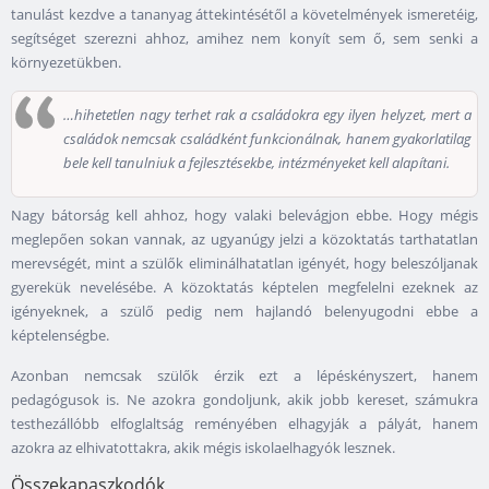
tanulást kezdve a tananyag áttekintésétől a követelmények ismeretéig,
segítséget szerezni ahhoz, amihez nem konyít sem ő, sem senki a
környezetükben.
…hihetetlen nagy terhet rak a családokra egy ilyen helyzet, mert a
családok nemcsak családként funkcionálnak, hanem gyakorlatilag
bele kell tanulniuk a fejlesztésekbe, intézményeket kell alapítani.
Nagy bátorság kell ahhoz, hogy valaki belevágjon ebbe. Hogy mégis
meglepően sokan vannak, az ugyanúgy jelzi a közoktatás tarthatatlan
merevségét, mint a szülők eliminálhatatlan igényét, hogy beleszóljanak
gyerekük nevelésébe. A közoktatás képtelen megfelelni ezeknek az
igényeknek, a szülő pedig nem hajlandó belenyugodni ebbe a
képtelenségbe.
Azonban nemcsak szülők érzik ezt a lépéskényszert, hanem
pedagógusok is. Ne azokra gondoljunk, akik jobb kereset, számukra
testhezállóbb elfoglaltság reményében elhagyják a pályát, hanem
azokra az elhivatottakra, akik mégis iskolaelhagyók lesznek.
Összekapaszkodók