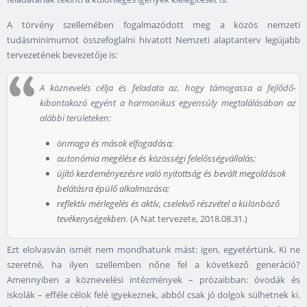
A törvény szellemében fogalmazódott meg a közös nemzeti
tudásminimumot összefoglalni hivatott Nemzeti alaptanterv legújabb
tervezetének bevezetője is:
A köznevelés célja és feladata az, hogy támogassa a fejlődő-
kibontakozó egyént a harmonikus egyensúly megtalálásában az
alábbi területeken:
önmaga és mások elfogadása;
autonómia megélése és közösségi felelősségvállalás;
újító kezdeményezésre való nyitottság és bevált megoldások
belátásra épülő alkalmazása;
reflektív mérlegelés és aktív, cselekvő részvétel a különböző
tevékenységekben.
(A Nat tervezete, 2018.08.31.)
Ezt elolvasván ismét nem mondhatunk mást: igen, egyetértünk. Ki ne
szeretné, ha ilyen szellemben nőne fel a következő generáció?
Amennyiben a köznevelési intézmények – prózaibban: óvodák és
iskolák – efféle célok felé igyekeznek, abból csak jó dolgok sülhetnek ki.