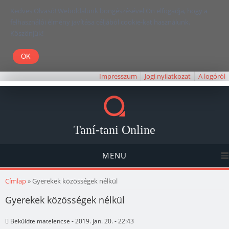
Kedves Olvasó! Weboldalunk böngészésével Ön elfogadja, hogy a
felhasználói élmény javítása céljából cookie-kat használunk.
Köszönjük!
Impresszum
Jogi nyilatkozat
A logóról
Taní-tani Online
MENU
Jelenlegi hely
Címlap
» Gyerekek közösségek nélkül
Gyerekek közösségek nélkül
Beküldte
matelencse
- 2019. jan. 20. - 22:43