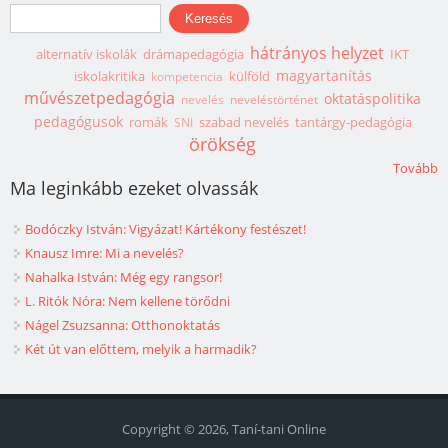
Keresés űrlap
Keresés
hátrányos helyzet
alternatív iskolák
drámapedagógia
IKT
magyartanítás
iskolakritika
külföld
kompetencia
művészetpedagógia
oktatáspolitika
nevelés
neveléstörténet
pedagógusok
romák
szabad nevelés
tantárgy-pedagógia
SNI
örökség
Tovább
Ma leginkább ezeket olvassák
Bodóczky István: Vigyázat! Kártékony festészet!
Knausz Imre: Mi a nevelés?
Nahalka István: Még egy rangsor!
L. Ritók Nóra: Nem kellene törődni
Nágel Zsuzsanna: Otthonoktatás
Két út van előttem, melyik a harmadik?
Copyright © 2026, Taní-tani Online