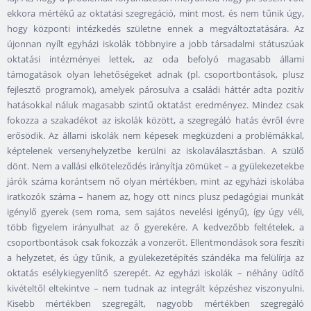
ekkora mértékű az oktatási szegregáció, mint most, és nem tűnik úgy,
hogy központi intézkedés születne ennek a megváltoztatására. Az
újonnan nyílt egyházi iskolák többnyire a jobb társadalmi státuszúak
oktatási intézményei lettek, az oda befolyó magasabb állami
támogatások olyan lehetőségeket adnak (pl. csoportbontások, plusz
fejlesztő programok), amelyek párosulva a családi háttér adta pozitív
hatásokkal náluk magasabb szintű oktatást eredményez. Mindez csak
fokozza a szakadékot az iskolák között, a szegregáló hatás évről évre
erősödik. Az állami iskolák nem képesek megküzdeni a problémákkal,
képtelenek versenyhelyzetbe kerülni az iskolaválasztásban. A szülő
dönt. Nem a vallási elköteleződés irányítja zömüket – a gyülekezetekbe
járók száma korántsem nő olyan mértékben, mint az egyházi iskolába
iratkozók száma – hanem az, hogy ott nincs plusz pedagógiai munkát
igénylő gyerek (sem roma, sem sajátos nevelési igényű), így úgy véli,
több figyelem irányulhat az ő gyerekére. A kedvezőbb feltételek, a
csoportbontások csak fokozzák a vonzerőt. Ellentmondások sora feszíti
a helyzetet, és úgy tűnik, a gyülekezetépítés szándéka ma felülírja az
oktatás esélykiegyenlítő szerepét. Az egyházi iskolák – néhány üdítő
kivételtől eltekintve – nem tudnak az integrált képzéshez viszonyulni.
Kisebb mértékben szegregált, nagyobb mértékben szegregáló