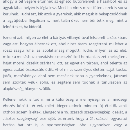
ahogy a tél végére eltűnnek az éghető bútorelemek a házakból, és az
ágyak lábai helyén is tégla lesz. Mert ha nincs mivel fűteni, ezek is sorra
kerülnek. Tudni azt, kik azok a gyerekek, akik maguk is bekapcsolódnak
a fagyűjtésbe, illegálisan is, mert talán őket nem büntetik meg, mint a
felnőtteket, ha kiderül.
Ismerni azt, milyen az élet a kártyás villanyórával felszerelt lakásokban,
vagy azt, hogyan élhetnek ott, ahol nincs áram. Megérteni, mi lehet a
rossz szagú ruha, az ápolatlanság mögött. Tudni, milyen az az élet,
mikor a mosáshoz, mosdáshoz messziről kell hordani a vizet, melegíteni,
hajat mosni, dzsekit szárítani, ott, az egyetlen térben, ahol telente az
egész család összezsúfolódik. Ahol nincs személyes élettér, saját kuckó,
játék, meséskönyv, ahol nem mesélnek soha a gyerekeknek, játszani
sem szoktak velük soha, és segíteni sem tudnak a tanulásban az
alapkészség-hiányos szülők.
Kellene nekik is tudni, mi a különbség a mennyiségi és a minőségi
éhezés között, érteni, miért idegenkednek minden új ételtől, amit
otthon sosem ízleltek. Elengedni a 19. századi szegénységkép ideáját, a
„tisztes szegénység” eszméjét, és érteni, hogy a 21. század fogyasztói
hatása hat ott is, a nyomorúságban. Ahol ugyanolyan vágy a