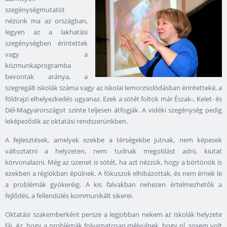
szegénységmutatót
nézünk ma az országban,
legyen az a lakhatási
szegénységben érintettek
vagy a
közmunkaprogramba
bevontak aránya, a
szegregált iskolák száma vagy az iskolai lemorzsolódásban érintetteké, a
földrajzi elhelyezkedés ugyanaz. Ezek a sötét foltok már Észak-, Kelet- és
Dél-Magyarországot szinte teljesen átfogják. A vidéki szegénység pedig
leképeződik az oktatási rendszerünkben.
A fejlesztések, amelyek ezekbe a térségekbe jutnak, nem képesek
változtatni a helyzeten, nem tudnak megoldást adni, kiutat
körvonalazni. Még az üzenet is sötét, ha azt nézzük, hogy a börtönök is
ezekben a régiókban épülnek. A fókuszok elhibázottak, és nem érnek le
a problémák gyökeréig. A kis falvakban nehezen értelmezhetők a
fejlődés, a fellendülés kommunikált sikerei.
Oktatási szakemberként persze a legjobban nekem az iskolák helyzete
fáj. Az, hogy a problémák folyamatosan mélyülnek, hogy pl. sosem volt