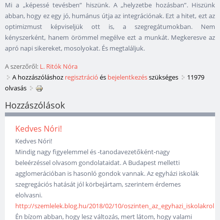
Mi a „képessé tevésben” hiszünk. A „helyzetbe hozásban”. Hiszünk
abban, hogy ez egy jó, humánus útja az integrációnak. Ezt a hitet, ezt az
optimizmust képviseljük ott is, a szegregátumokban. Nem
kényszerként, hanem örömmel megélve ezt a munkát. Megkeresve az
apró napi sikereket, mosolyokat. És megtaláljuk.
A szerzőről:
L. Ritók Nóra
A hozzászóláshoz
regisztráció
és
bejelentkezés
szükséges
11979
olvasás
Hozzászólások
Kedves Nóri!
Kedves Nóri!
Mindig nagy figyelemmel és -tanodavezetőként-nagy
beleérzéssel olvasom gondolataidat. A Budapest melletti
agglomerációban is hasonló gondok vannak. Az egyházi iskolák
szegregációs hatását jól körbejártam, szerintem érdemes
elolvasni.
http://szemlelek.blog.hu/2018/02/10/oszinten_az_egyhazi_iskolakrol
Én bízom abban, hogy lesz változás, mert látom, hogy valami