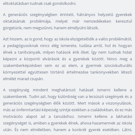
elitoktatásban tudnak csak gondolkodni.
A generációs szegénységben érintett, hátrányos helyzetű gyerekek
oktatásának problémája, melyet már nemzedékeken keresztül
görgetünk, nem megszűnni, hanem elmélyülni látszik.
Azt hiszem, az is gond, hogy az iskola elszigetelődik a valós problémától,
a pedagógusoknak nincs elég ismerete, tudása arról, hol és hogyan
élnek a tanítványaik, milyen hatások érik őket. Így nem tudnak hidat
képezni a központi elvárások és a gyerekek között. Nincs meg a
szakemberképzésben sem ez az elem, a gyermek szociokulturális
környezettel együttesen történő értelmezése tankönyvekben létező
elmélet marad csupán.
A szegénység mindent meghatározó hatásait ismerni kellene a
szakemberek. Tudni azt, hogy különbség van a lecsúszó szegények és a
generációs szegénységben élők között. Mert mások a viszonyulások,
más az önfenntartási képesség szintje ezekben a családokban, és ez más
motivációs alapot ad a tanuláshoz. Ismerni kellene a lakhatási
szegénységet is, amiben a gyerekek élnek, ahova hazamennek az iskola
után. És nem elméletben, hanem a konkrét gyerek esetében. Látni,