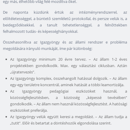
egy más, élhetőbb világ felé mozdítva őket.
De naponta küzdünk értük az intézményrendszerrel, az
előítéletességgel, a büntető szemléletű protokollal, és persze velük is, a
beidegződésekkel, a tanult tehetetlenséggel, a felnőttekben
felhalmozott tudás- és képességhiányokkal.
Összehasonlítva az Igazgyöngy és az állami rendszer e probléma
megoldására irányuló munkáját, íme pár különbség:
Az Igazgyöngy minimum 20 évre tervez. – Az állam 1-2 éves
projektekben gondolkodik. Max. egy választási ciklusban. Aztán
„újratervezés”.
Az Igazgyöngy komplex, összehangolt hatással dolgozik. – Az állam
egy-egy területre koncentrál, aminek hatását a többi leamortizálja.
Az Igazgyöngy pedagógiai eszközöket használ, a
közösségfejlesztésben, a közösség „képessé tevésében”
gondolkodik. – Az állam nem használ közösségfejlesztést. A hatósági
eszközöket preferálja.
Az Igazgyöngy velük együtt keresi a megoldást. – Az állam tudja a
„tutit”. Előír és betartat a döntéshozók elgondolása szerint.