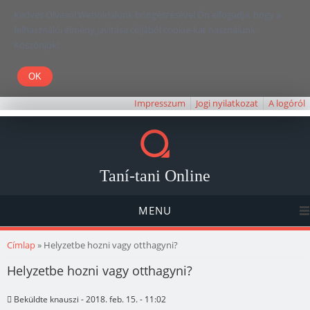
Kedves Olvasó! Weboldalunk böngészésével Ön elfogadja, hogy a
felhasználói élmény javítása céljából cookie-kat használunk.
Köszönjük!
Impresszum
Jogi nyilatkozat
A logóról
Taní-tani Online
MENU
Jelenlegi hely
Címlap
» Helyzetbe hozni vagy otthagyni?
Helyzetbe hozni vagy otthagyni?
Beküldte
knauszi
- 2018. feb. 15. - 11:02