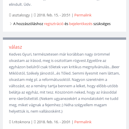
elindult. Üdv.
asztalosgy
|
2018. feb. 15. - 20:51
|
Permalink
A hozzászóláshoz
regisztráció
és
bejelentkezés
szükséges
válasz
Kedves Gyuri, természetesen már korábban nagy örömmel
olvastam az írásod, meg is osztottam rögvest.Egyelőre az
egyházon belülről csak tőletek van kritikus megnyilvánulás...Beer
Miklóstól, Székely Jánostól...és Tőled. Semmi ilyesmit nem láttam,
olvastam még pl. a reformátusoktól. Nagyon szeretném a
változást, ez a remény tartja bennem a lelket, hogy előbb-utóbb
belátja az egyház, mit tesz. Köszönöm neked, hogy az írásoddal
erre ráerősítettél. (Nekem ugyanezekért a mondatokért ne tudd
meg, miket vágnak a fejemhez.:) Néha szégyellem magam
helyettük is, nem vallásosként.)
l.ritoknora
|
2018. feb. 16. - 20:01
|
Permalink