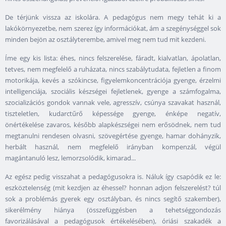
De térjünk vissza az iskolára. A pedagógus nem megy tehát ki a
lakókörnyezetbe, nem szerez így információkat, ám a szegénységgel sok
minden bejön az osztályterembe, amivel meg nem tud mit kezdeni.
Íme egy kis lista: éhes, nincs felszerelése, fáradt, kialvatlan, ápolatlan,
tetves, nem megfelelő a ruházata, nincs szabálytudata, fejletlen a finom
motorikája, kevés a szókincse, figyelemkoncentrációja gyenge, érzelmi
intelligenciája, szociális készségei fejletlenek, gyenge a számfogalma,
szocializációs gondok vannak vele, agresszív, csúnya szavakat használ,
tiszteletlen, kudarctűrő képessége gyenge, énképe negatív,
önértékelése zavaros, később alapkészségei nem erősödnek, nem tud
megtanulni rendesen olvasni, szövegértése gyenge, hamar dohányzik,
herbált használ, nem megfelelő irányban kompenzál, végül
magántanuló lesz, lemorzsolódik, kimarad...
Az egész pedig visszahat a pedagógusokra is. Náluk így csapódik ez le:
eszköztelenség (mit kezdjen az éhessel? honnan adjon felszerelést? túl
sok a problémás gyerek egy osztályban, és nincs segítő szakember),
sikerélmény hiánya (összefüggésben a tehetséggondozás
favorizálásával a pedagógusok értékelésében), óriási szakadék a