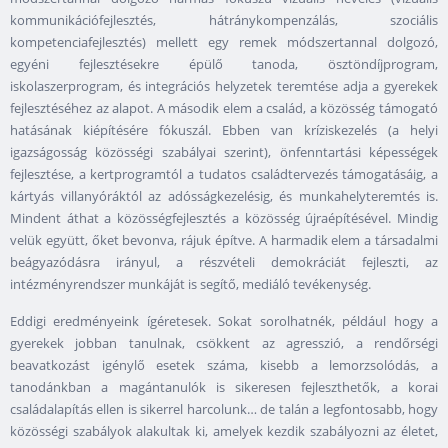
kommunikációfejlesztés, hátránykompenzálás, szociális
kompetenciafejlesztés) mellett egy remek módszertannal dolgozó,
egyéni fejlesztésekre épülő tanoda, ösztöndíjprogram,
iskolaszerprogram, és integrációs helyzetek teremtése adja a gyerekek
fejlesztéséhez az alapot. A második elem a család, a közösség támogató
hatásának kiépítésére fókuszál. Ebben van kríziskezelés (a helyi
igazságosság közösségi szabályai szerint), önfenntartási képességek
fejlesztése, a kertprogramtól a tudatos családtervezés támogatásáig, a
kártyás villanyóráktól az adósságkezelésig, és munkahelyteremtés is.
Mindent áthat a közösségfejlesztés a közösség újraépítésével. Mindig
velük együtt, őket bevonva, rájuk építve. A harmadik elem a társadalmi
beágyazódásra irányul, a részvételi demokráciát fejleszti, az
intézményrendszer munkáját is segítő, mediáló tevékenység.
Eddigi eredményeink ígéretesek. Sokat sorolhatnék, például hogy a
gyerekek jobban tanulnak, csökkent az agresszió, a rendőrségi
beavatkozást igénylő esetek száma, kisebb a lemorzsolódás, a
tanodánkban a magántanulók is sikeresen fejleszthetők, a korai
családalapítás ellen is sikerrel harcolunk… de talán a legfontosabb, hogy
közösségi szabályok alakultak ki, amelyek kezdik szabályozni az életet,