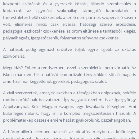
központi elvárások és a gyerekek között, állandó szembesülés a
kudarccal, az egymást szakmailag támogató kapcsolatok a
tantestületen belül csökkennek, a szülő nem partner, szupervízió sosem
volt, elismerés nincs, csak elvárás, hatósági szerep erősödése,
pedagógiai eszköztár csökkenése, az öröm eltűnése a tanításból, kiégés,
pályaelhagyás, igazgatócserék, folyamatos színvonalcsökkenés...
A hatások pedig egymást erősítve tolják egyre lejjebb az oktatás
színvonalát.
Megoldás? Ebben a rendszerben, ezzel a szemlélettel nem várható. Az
iskola már nem bír a hatását leamortizáló tényezőkkel, sőt, ő maga is
amortizál már kegyetlenül, gyereket, pedagógust, szülőt.
A civil szervezetek, amelyek ezekben a térségekben dolgoznak, sokféle
módon próbálnak beavatkozni. Így vagyunk ezzel mi is az Igazgyöngy
Alapítványnál, Kelet-Magyarországon, egy leszakadó térségben. Ami
különleges nálunk, hogy mi a komplex megközelítésben hiszünk. A
problématérkép összes elemére hatást gyakorolunk, összehangoltan.
A hárompillérű elemben az első az oktatás, melyben a különleges
módszertannal dolgozó hármas fókuszú vizuális nevelés (vizuális