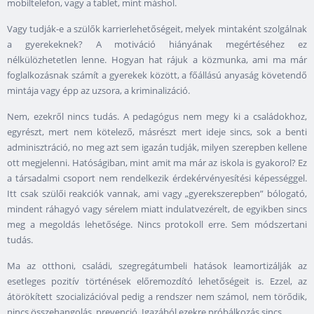
mobiltelefon, vagy a tablet, mint máshol.
Vagy tudják-e a szülők karrierlehetőségeit, melyek mintaként szolgálnak
a gyerekeknek? A motiváció hiányának megértéséhez ez
nélkülözhetetlen lenne. Hogyan hat rájuk a közmunka, ami ma már
foglalkozásnak számít a gyerekek között, a főállású anyaság követendő
mintája vagy épp az uzsora, a kriminalizáció.
Nem, ezekről nincs tudás. A pedagógus nem megy ki a családokhoz,
egyrészt, mert nem kötelező, másrészt mert ideje sincs, sok a benti
adminisztráció, no meg azt sem igazán tudják, milyen szerepben kellene
ott megjelenni. Hatóságiban, mint amit ma már az iskola is gyakorol? Ez
a társadalmi csoport nem rendelkezik érdekérvényesítési képességgel.
Itt csak szülői reakciók vannak, ami vagy „gyerekszerepben” bólogató,
mindent ráhagyó vagy sérelem miatt indulatvezérelt, de egyikben sincs
meg a megoldás lehetősége. Nincs protokoll erre. Sem módszertani
tudás.
Ma az otthoni, családi, szegregátumbeli hatások leamortizálják az
esetleges pozitív történések előremozdító lehetőségeit is. Ezzel, az
átörökített szocializációval pedig a rendszer nem számol, nem törődik,
nincs összehangolás, prevenció. Igazából ezekre próbálkozás sincs.