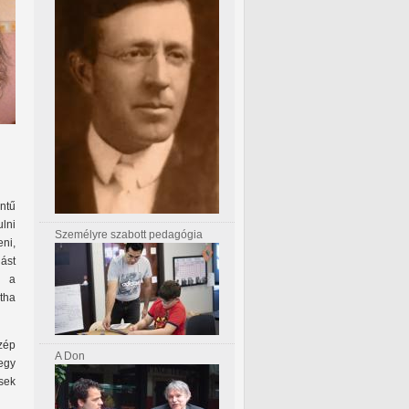
ntű
ulni
Személyre szabott pedagógia
eni,
lást
k a
tha
szép
A Don
egy
ések