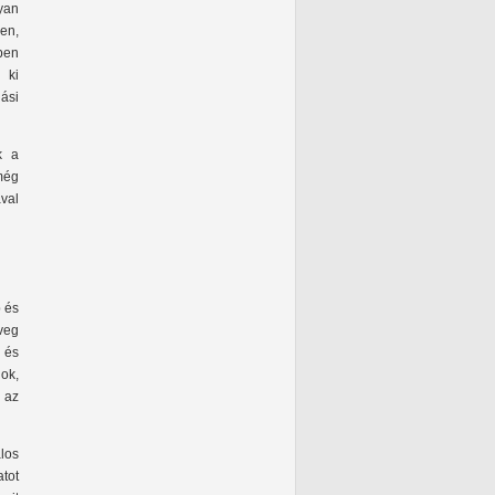
yan
en,
ben
 ki
ási
k a
még
ával
p és
öveg
s és
dok,
 az
los
tot