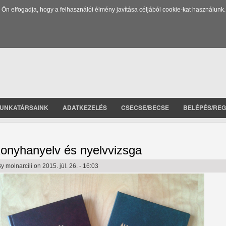
 elfogadja, hogy a felhasználói élmény javítása céljából cookie-kat használunk.
UNKATÁRSAINK
ADATKEZELÉS
CSECSE/BECSE
BELÉPÉS/REG
onyhanyelv és nyelvvizsga
By
molnarcili
on 2015. júl. 26. - 16:03