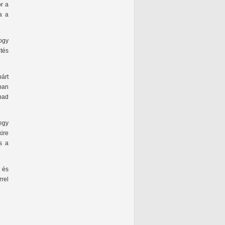
or a
a a
hogy
tés
árt
ban
bad
egy
kire
s a
 és
rrel