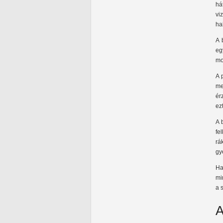
há
vi
hal
A 
eg
mo
A 
me
ér
ez
A 
fe
rá
gy
Ha
mi
a 
A