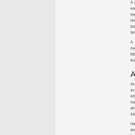
A 
es
il
ré
bi
fo
ny
tö
kü
A
Az
az
ér
ny
ah
ír
Ha
do