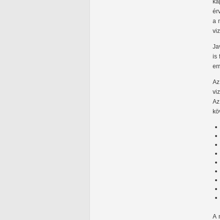
ka
ér
a 
vi
Ja
is
er
Az
vi
Az
kö
A 