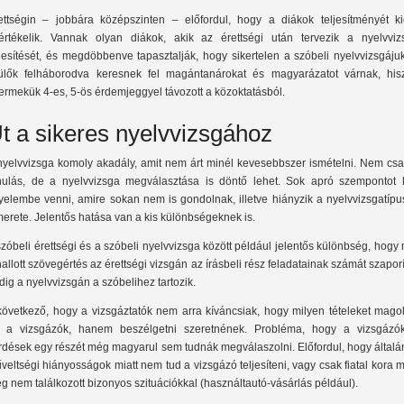
ettségin – jobbára középszinten – előfordul, hogy a diákok teljesítményét kic
lértékelik. Vannak olyan diákok, akik az érettségi után tervezik a nyelvviz
ljesítését, és megdöbbenve tapasztalják, hogy sikertelen a szóbeli nyelvvizsgáju
ülők felháborodva keresnek fel magántanárokat és magyarázatot várnak, his
ermekük 4-es, 5-ös érdemjeggyel távozott a közoktatásból.
t a sikeres nyelvvizsgához
nyelvvizsga komoly akadály, amit nem árt minél kevesebbszer ismételni. Nem csa
nulás, de a nyelvvizsga megválasztása is döntő lehet. Sok apró szempontot k
gyelembe venni, amire sokan nem is gondolnak, illetve hiányzik a nyelvvizsgatíp
merete. Jelentős hatása van a kis különbségeknek is.
szóbeli érettségi és a szóbeli nyelvvizsga között például jelentős különbség, hogy
hallott szövegértés az érettségi vizsgán az írásbeli rész feladatainak számát szaporí
dig a nyelvvizsgán a szóbelihez tartozik.
következő, hogy a vizsgáztatók nem arra kíváncsiak, hogy milyen tételeket magol
 a vizsgázók, hanem beszélgetni szeretnének. Probléma, hogy a vizsgázó
rdések egy részét még magyarul sem tudnák megválaszolni. Előfordul, hogy általá
veltségi hiányosságok miatt nem tud a vizsgázó teljesíteni, vagy csak fiatal kora m
g nem találkozott bizonyos szituációkkal (használtautó-vásárlás például).