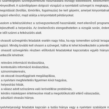
p számítógépes szövegszerkesztő használatára és/vagy többletidőre, kedvezmény
vényesítheti. A számítógépen dolgozó vizsgázó a nyomtatott szöveget is megkapja
megoldását (fordítás, tömörítés, fogalmazás) be kell gépelni, amelyet kinyomtatna
zsgázó ellenőrzi, majd aláírja a kinyomtatott példányokat.
vaslom a felkészüléshez a szövegszerkesztő használatát, mert ellenőrző program
 fejleszthető a helyesírás. Az önellenőrzés elengedhetetlen a vizsgák során, érd
re időt szánni a felkészülés alatt.
 olvasott szövegértés feladatok esetén nagy hiba, ha egy ismeretlen szónál lerag
zsgázó. Mindig tovább kell olvasni a szöveget, hátha ki lehet következtetni a jelenté
 olvasott szövegértés részben előforduló feladatokkal kapcsolatos egyéb hiányo
vetkezők lehetnek:
releváns információ kiválasztása,
kontextuális információ kiválasztása,
szinonimakeresés,
ok-okozati összefüggések megállapítása,
a nyelvtani megfeleltetés figyelmen kívül hagyása,
helyesírási hibák,
a válasz adott szószámra való lerövidítése problémás,
kérdés másképpen értelmezése miatt a megoldókulcstól eltérő válaszadás,
pásztázó olvasás hiánya.
nyelvhelyességi feladatok kapcsán a tudás hiánya vagy a nyelvtani szabályok 