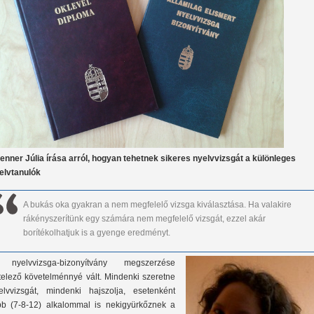
enner Júlia írása arról, hogyan tehetnek sikeres nyelvvizsgát a különleges
elvtanulók
A bukás oka gyakran a nem megfelelő vizsga kiválasztása. Ha valakire
rákényszerítünk egy számára nem megfelelő vizsgát, ezzel akár
borítékolhatjuk is a gyenge eredményt.
nyelvvizsga-bizonyítvány megszerzése
telező követelménnyé vált. Mindenki szeretne
elvvizsgát, mindenki hajszolja, esetenként
bb (7-8-12) alkalommal is nekigyürkőznek a