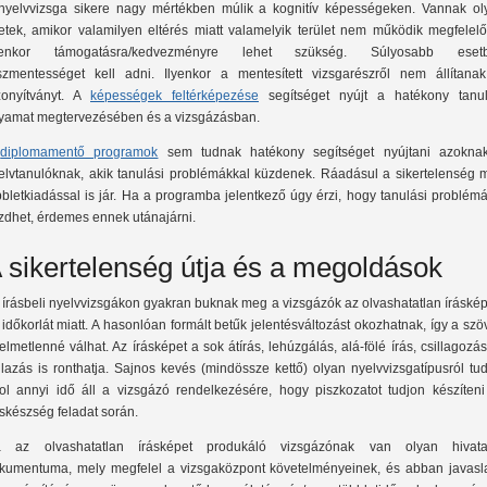
nyelvvizsga sikere nagy mértékben múlik a kognitív képességeken. Vannak ol
etek, amikor valamilyen eltérés miatt valamelyik terület nem működik megfelelő
yenkor támogatásra/kedvezményre lehet szükség. Súlyosabb eset
szmentességet kell adni. Ilyenkor a mentesített vizsgarészről nem állítanak
zonyítványt. A
képességek feltérképezése
segítséget nyújt a hatékony tanul
lyamat megtervezésében és a vizsgázásban.
A
diplomamentő programok
sem tudnak hatékony segítséget nyújtani azokna
elvtanulóknak, akik tanulási problémákkal küzdenek. Ráadásul a sikertelenség 
bbletkiadással is jár. Ha a programba jelentkező úgy érzi, hogy tanulási problém
zdhet, érdemes ennek utánajárni.
 sikertelenség útja és a megoldások
 írásbeli nyelvvizsgákon gyakran buknak meg a vizsgázók az olvashatatlan íráské
 időkorlát miatt. A hasonlóan formált betűk jelentésváltozást okozhatnak, így a sz
telmetlenné válhat. Az írásképet a sok átírás, lehúzgálás, alá-fölé írás, csillagozá
ilazás is ronthatja. Sajnos kevés (mindössze kettő) olyan nyelvvizsgatípusról tu
ol annyi idő áll a vizsgázó rendelkezésére, hogy piszkozatot tudjon készíteni
áskészség feladat során.
 az olvashatatlan írásképet produkáló vizsgázónak van olyan hivata
kumentuma, mely megfelel a vizsgaközpont követelményeinek, és abban javasla