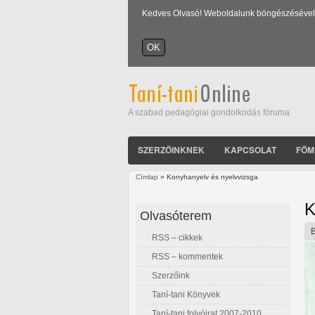
Kedves Olvasó! Weboldalunk böngészésével Ön
A szabad pedagógiai gondolkodás fóruma
SZERZŐINKNEK
KAPCSOLAT
FŐM
Címlap
» Konyhanyelv és nyelvvizsga
Jelenlegi hely
K
Olvasóterem
RSS – cikkek
RSS – kommentek
Szerzőink
Taní-tani Könyvek
Taní-tani folyóirat 2007-2010