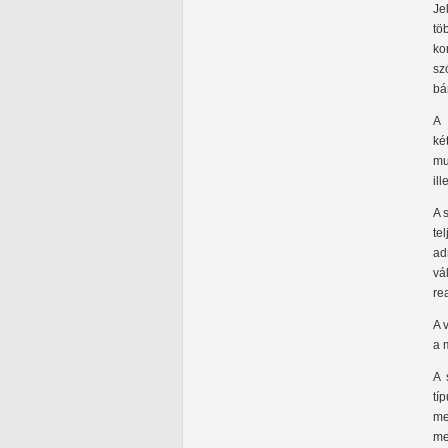
Je
tö
ko
sz
bá
A 
ké
mu
il
A 
te
ad
vá
re
A 
a 
A 
tí
me
me