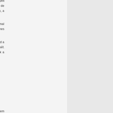
eit
, de
k, a
mal
emes
ad a
sét.
k a
nem