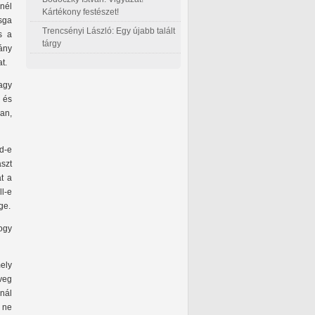
inél
Kártékony festészet!
sga
Trencsényi László: Egy újabb talált
s a
tárgy
ány
t.
agy
 és
an,
ud-e
aszt
t a
l-e
ge.
hogy
ely
veg
nál
 ne