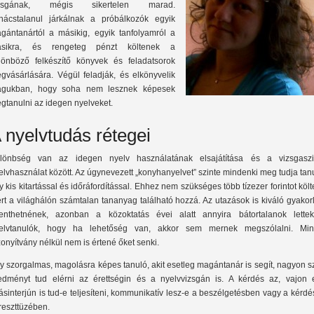
izsgának, mégis sikertelen marad.
nácstalanul járkálnak a próbálkozók egyik
gántanártól a másikig, egyik tanfolyamról a
sikra, és rengeteg pénzt költenek a
lönböző felkészítő könyvek és feladatsorok
gvásárlására. Végül feladják, és elkönyvelik
gukban, hogy soha nem lesznek képesek
gtanulni az idegen nyelveket.
 nyelvtudás rétegei
lönbség van az idegen nyelv használatának elsajátítása és a vizsgaszi
elvhasználat között. Az úgynevezett „konyhanyelvet” szinte mindenki meg tudja tan
y kis kitartással és időráfordítással. Ehhez nem szükséges több tízezer forintot költ
rt a világhálón számtalan tananyag található hozzá. Az utazások is kiváló gyakor
lenthetnének, azonban a közoktatás évei alatt annyira bátortalanok lette
elvtanulók, hogy ha lehetőség van, akkor sem mernek megszólalni. Min
zonyítvány nélkül nem is értené őket senki.
y szorgalmas, magolásra képes tanuló, akit esetleg magántanár is segít, nagyon 
edményt tud elérni az érettségin és a nyelvvizsgán is. A kérdés az, vajon 
lásinterjún is tud-e teljesíteni, kommunikatív lesz-e a beszélgetésben vagy a kérd
reszttüzében.