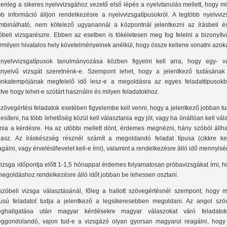
lenleg a sikeres nyelvvizsgához vezető első lépés a nyelvtanulás mellett, hogy m
bb információ álljon rendelkezésre a nyelvvizsgatípusokról. A legtöbb nyelvviz
mbinálható, nem kötelező ugyanannál a központnál jelentkezni az írásbeli é
óbeli vizsgarészre. Ebben az esetben is tökéletesen meg fog felelni a bizonyítv
rmilyen hivatalos hely követelményeinek anélkül, hogy össze kellene vonatni azoka
nyelvvizsgatípusok tanulmányozása közben figyelni kell arra, hogy egy- v
tnyelvű vizsgát szeretnénk-e. Szempont lehet, hogy a jelentkező tudásának
nkatempójának megfelelő idő lesz-e a megoldásra az egyes feladattípusokb
letve hogy lehet-e szótárt használni és milyen feladatokhoz.
szövegértési feladatok esetében figyelembe kell venni, hogy a jelentkező jobban t
ljesíteni, ha több lehetőség közül kell választania egy jót, vagy ha önállóan kell vál
nia a kérdésre. Ha az utóbbi mellett dönt, érdemes megnézni, hány szóból állha
lasz. Az íráskészség résznél számít a megoldandó feladat típusa (cikkre kel
agálni, vagy érvelést/levelet kell-e írni), valamint a rendelkezésre álló idő mennyisé
vizsga időpontja előtt 1-1,5 hónappal érdemes folyamatosan próbavizsgákat írni, 
megoldáshoz rendelkezésre álló időt jobban be lehessen osztani.
szóbeli vizsga választásánál, főleg a hallott szövegértésnél szempont, hogy m
pusú feladatot tudja a jelentkező a legsikeresebben megoldani. Az angol szö
ghallgatása után magyar kérdésekre magyar válaszokat váró feladatok
ggondolandó, vajon tud-e a vizsgázó olyan gyorsan magyarul reagálni, hogy