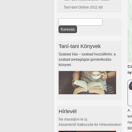
Taní-tani Online 2011-től
Keresés
Keresés űrlap
Taní-tani Könyvek
Szabad írás – szabad hozzáférés: a
szabad pedagógiai gondolkodás
könyvei.
Cz
ny
Hírlevél
A 
kö
Ne maradjon le új
ny
írásainkról! Iratkozzék fel Hírlevelünkre!
tö