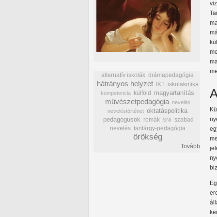
v
Ta
ma
má
kü
me
ma
me
alternatív iskolák
drámapedagógia
hátrányos helyzet
IKT
iskolakritika
A
külföld
magyartanítás
kompetencia
művészetpedagógia
nevelés
Kü
oktatáspolitika
neveléstörténet
ny
pedagógusok
romák
szabad
SNI
nevelés
tantárgy-pedagógia
eg
örökség
me
Tovább
je
ny
bi
Eg
er
ál
ke