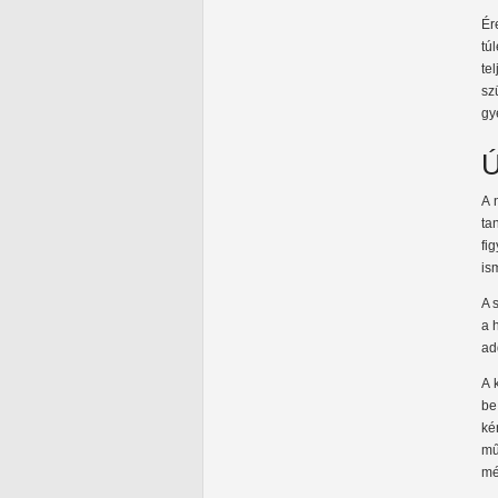
Ér
tú
te
sz
gy
Ú
A 
ta
fi
is
A 
a 
ad
A 
be
ké
mű
mé