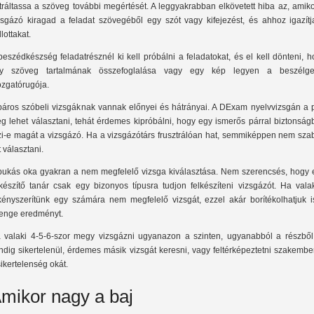
tráltassa a szöveg további megértését. A leggyakrabban elkövetett hiba az, amik
zsgázó kiragad a feladat szövegéből egy szót vagy kifejezést, és ahhoz igazítj
lottakat.
beszédkészség feladatrésznél ki kell próbálni a feladatokat, és el kell dönteni, 
y szöveg tartalmának összefoglalása vagy egy kép legyen a beszélge
zgatórugója.
páros szóbeli vizsgáknak vannak előnyei és hátrányai. A DExam nyelvvizsgán a p
g lehet választani, tehát érdemes kipróbálni, hogy egy ismerős párral biztonság
zi-e magát a vizsgázó. Ha a vizsgázótárs frusztrálóan hat, semmiképpen nem sza
t választani.
bukás oka gyakran a nem megfelelő vizsga kiválasztása. Nem szerencsés, hogy 
lkészítő tanár csak egy bizonyos típusra tudjon felkészíteni vizsgázót. Ha vala
kényszerítünk egy számára nem megfelelő vizsgát, ezzel akár borítékolhatjuk i
enge eredményt.
 valaki 4-5-6-szor megy vizsgázni ugyanazon a szinten, ugyanabból a részből
ndig sikertelenül, érdemes másik vizsgát keresni, vagy feltérképeztetni szakembe
sikertelenség okát.
mikor nagy a baj