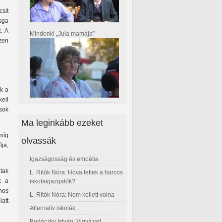
sit
sga
k. A
Mindenki „Jula mamája”
zen
k a
ell
usok
Ma leginkább ezeket
 míg
olvassák
tja,
Igazságosság és empátia
tak
L. Ritók Nóra: Hova lettek a harcos
k a
iskolaigazgatók?
nos
L. Ritók Nóra: Nem kellett volna
iatt
Alternatív iskolák...
Bodóczky István: Vigyázat!