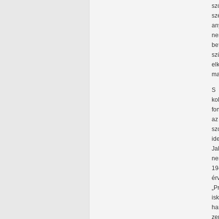
sz
sz
an
ne
be
sz
el
ma
S 
ko
fo
az
sz
id
Ja
ne
19
ér
„P
is
ha
ze