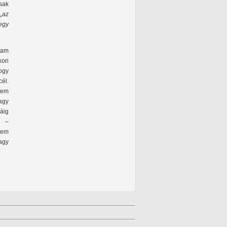
sak
 „az
egy
tam
kori
hogy
cél.
nem
agy
áig
k –
nem
agy