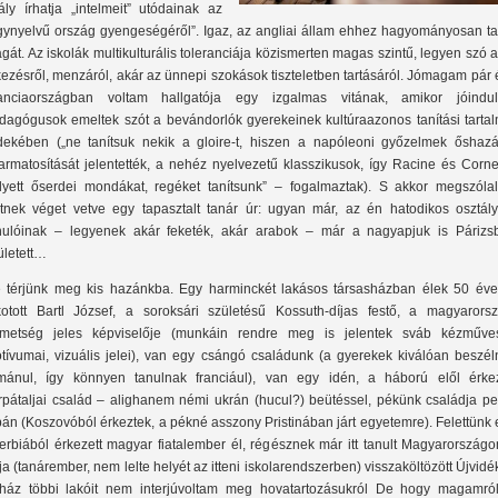
rály írhatja „intelmeit” utódainak az
gynyelvű ország gyengeségéről”. Igaz, az angliai állam ehhez hagyományosan tar
gát. Az iskolák multikulturális toleranciája közismerten magas szintű, legyen szó 
kezésről, menzáról, akár az ünnepi szokások tiszteletben tartásáról. Jómagam pár
anciaországban voltam hallgatója egy izgalmas vitának, amikor jóindul
dagógusok emeltek szót a bevándorlók gyerekeinek kultúraazonos tanítási tartal
dekében („ne tanítsuk nekik a gloire-t, hiszen a napóleoni győzelmek őshazá
armatosítását jelentették, a nehéz nyelvezetű klasszikusok, így Racine és Corne
lyett őserdei mondákat, regéket tanítsunk” – fogalmaztak). S akkor megszólal
citnek véget vetve egy tapasztalt tanár úr: ugyan már, az én hatodikos osztál
nulóinak – legyenek akár feketék, akár arabok – már a nagyapjuk is Párizs
ületett…
 térjünk meg kis hazánkba. Egy harminckét lakásos társasházban élek 50 éve. 
kotott Bartl József, a soroksári születésű Kossuth-díjas festő, a magyarorsz
metség jeles képviselője (munkáin rendre meg is jelentek sváb kézműve
tívumai, vizuális jelei), van egy csángó családunk (a gyerekek kiválóan beszél
mánul, így könnyen tanulnak franciául), van egy idén, a háború elől érkez
rpátaljai család – alighanem némi ukrán (hucul?) beütéssel, pékünk családja pe
bán (Koszovóból érkeztek, a pékné asszony Pristinában járt egyetemre). Felettünk
erbiából érkezett magyar fiatalember él, régésznek már itt tanult Magyarországo
ja (tanárember, nem lelte helyét az itteni iskolarendszerben) visszaköltözött Újvidé
ház többi lakóit nem interjúvoltam meg hovatartozásukról De hogy magamról