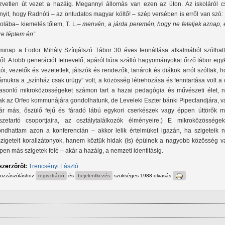
zvetlen út vezet a hazáig. Megannyi állomás van ezen az úton. Az iskoláról c
nyit, hogy Radnóti – az öntudatos magyar költő! – szép versében is erről van szó
:
kolába
–
kiemelés tőlem, T. L.
– menvén, a járda peremén, hogy ne feleljek aznap, 
re léptem én”
.
minap a Fodor Mihály Színjátszó Tábor 30 éves fennállása alkalmából szólhat
ről. A több generációt felnevelő, apáról fiúra szálló hagyományokat őrző tábor egy
kói, vezetők és vezetettek, játszók és rendezők, tanárok és diákok arról szóltak, 
ámukra a „színház csak ürügy” volt, a közösség létrehozása és fenntartása volt a 
asonló mikroközösségeket számon tart a hazai pedagógia és művészeti élet, 
ak az Orfeo kommunájára gondolhatunk, de Leveleki Eszter bánki Pipeclandjára, v
ár más, őszülő fejű és fáradó lábú egykori cserkészek vagy éppen úttörők m
szetartó csoportjaira, az osztálytalálkozók élményeire.) E mikroközössége
ndhattam azon a konferencián – akkor lelik értelmüket igazán, ha szigeteik 
szigetelt korallzátonyok, hanem köztük hidak (is) épülnek a nagyobb közösség v
pen más szigetek felé – akár a hazáig, a nemzeti identitásig.
szerzőről:
Trencsényi László
hozzászóláshoz
regisztráció
és
bejelentkezés
szükséges
1988 olvasás