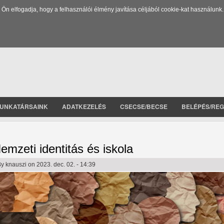
 elfogadja, hogy a felhasználói élmény javítása céljából cookie-kat használunk.
UNKATÁRSAINK
ADATKEZELÉS
CSECSE/BECSE
BELÉPÉS/REG
emzeti identitás és iskola
By
knauszi
on 2023. dec. 02. - 14:39