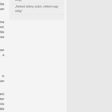
ója
„Neked silány szám, nékem egy
ban
világ”
lama
ot.
itás
mas
ban
, a
 is
ban
an)
ber
iós
dtól