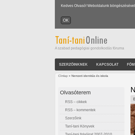
Kedves Olvasó! Weboldalunk böngészésével Ön
A szabad pedagógiai gondolkodás fóruma
SZERZŐINKNEK
KAPCSOLAT
FŐM
Címlap
» Nemzeti identitás és iskola
Jelenlegi hely
N
Olvasóterem
RSS – cikkek
RSS – kommentek
Szerzőink
Taní-tani Könyvek
Taní-tani folyóirat 2007-2010