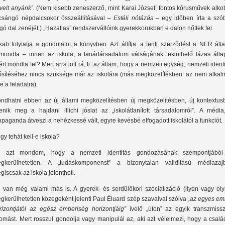
velt anyánk”.
(Nem kisebb zeneszerző, mint Karai József, fontos kórusművek alkot
csángó népdalcsokor összeállításával –
Estéli nótázás
– egy időben írta a szó
rgó dal zenéjét.) „Hazafias” rendszerváltóink gyerekkorukban e dalon nőttek fel.
kab folytatja a gondolatot a könyvben. Azt állítja: a fenti szerződést a NER ál
lmondta – innen az iskola, a tanártársadalom válságának tekinthető lázas állap
ért mondta fel? Mert arra jött rá, ti. az állam, hogy a nemzeti egység, nemzeti ident
ősítéséhez nincs szüksége már az iskolára (más megközelítésben: az nem alkal
e a feladatra).
ndhatni ebben az új állami megközelítésben új megközelítésben, új kontextus
lenik meg a hajdani illichi jóslat az „iskolátlanított társadalomról”. A média
opaganda átveszi a nehézkessé vált, egyre kevésbé elfogadott iskolától a funkciót.
gy tehát kell-e iskola?
 azt mondom, hogy a nemzeti identitás gondozásának szempontjából
gkerülhetetlen. A „tudáskomponenst” a bizonytalan validitású médiazaj
giscsak az iskola jelentheti.
 van még valami más is. A gyerek- és serdülőkori szocializáció (ilyen vagy oly
gkerülhetetlen közegeként jelenti Paul Éluard szép szavaival szólva
„az egyes em
rizontjától az egész emberiség horizontjáig”
ívelő „úton” az egyik transzmissz
lomást. Mert rosszul gondolja vagy manipulál az, aki azt vélelmezi, hogy a csalá