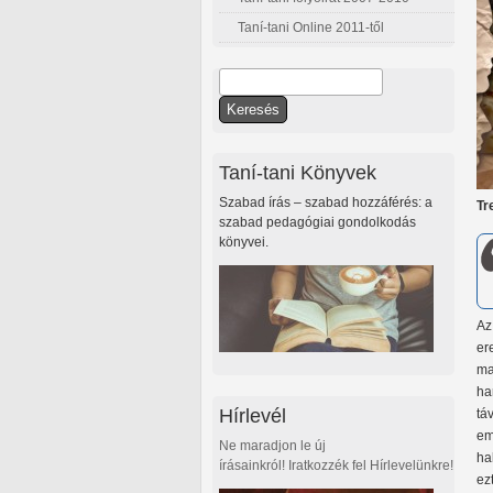
Taní-tani Online 2011-től
Keresés
Keresés űrlap
Taní-tani Könyvek
Szabad írás – szabad hozzáférés: a
Tr
szabad pedagógiai gondolkodás
könyvei.
Az
er
ma
ha
Hírlevél
tá
em
Ne maradjon le új
ha
írásainkról! Iratkozzék fel Hírlevelünkre!
ez