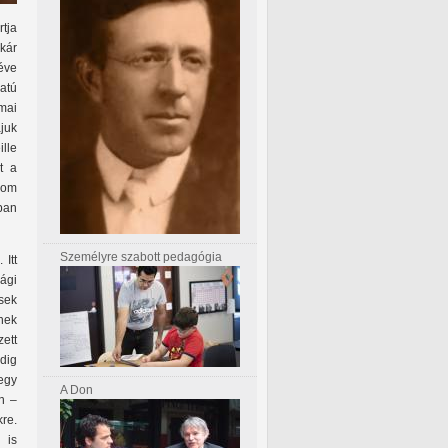
tja
akár
 éve
atú
mai
juk
ille
t a
yom
ban
Személyre szabott pedagógia
Itt
ági
sek
nek
ett
dig
 egy
A Don
n –
kre.
 is