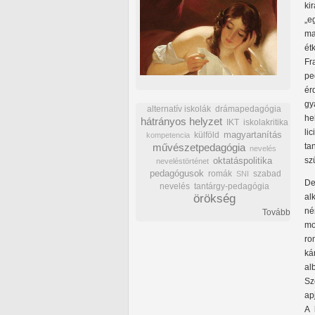
ki
„e
ma
ét
Fr
pe
ér
gy
alternatív iskolák
drámapedagógia
he
hátrányos helyzet
IKT
iskolakritika
li
külföld
magyartanítás
kompetencia
művészetpedagógia
ta
nevelés
oktatáspolitika
sz
neveléstörténet
pedagógusok
romák
szabad
SNI
De
nevelés
tantárgy-pedagógia
örökség
al
né
Tovább
mo
ro
ká
al
Sz
ap
A 