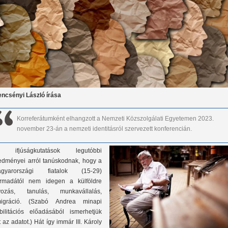
encsényi László írása
Korreferátumként elhangzott a Nemzeti Közszolgálati Egyetemen 2023.
november 23-án a nemzeti identitásról szervezett konferencián.
 ifjúságkutatások legutóbbi
edményei arról tanúskodnak, hogy a
gyarországi fiatalok (15-29)
rmadától nem idegen a külföldre
vozás, tanulás, munkavállalás,
igráció. (Szabó Andrea minapi
bilitációs előadásából ismerhetjük
t az adatot.) Hát így immár III. Károly