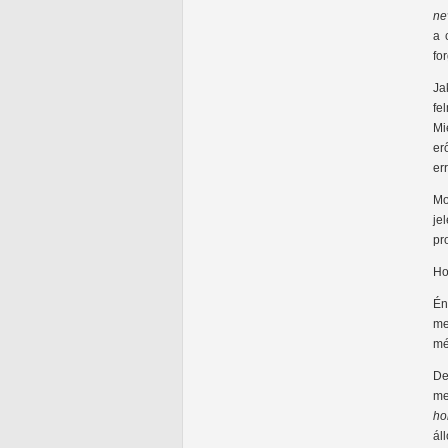
ne
a 
fo
Ja
fe
Mi
er
err
Mo
je
pr
Ho
Én
me
mé
De
me
ho
ál