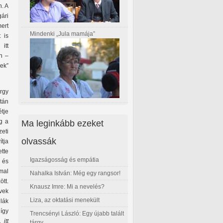
. A
ári
ert
Mindenki „Jula mamája”
 is
itt
n –
ek”
rgy
tán
étje
Ma leginkább ezeket
ig a
zeti
olvassák
ítja
ette
Igazságosság és empátia
 és
mal
Nahalka István: Még egy rangsor!
tt.
Knausz Imre: Mi a nevelés?
évek
Liza, az oktatási menekült
lák
így
Trencsényi László: Egy újabb talált
 itt
tárgy