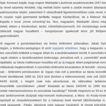
óljak. Kevesen tudják, hogy engem Waldapfel Lászlónak anyakönyveztek 1947-ben
ép nevet valamely felvidéki, Vág melletti ősöm nyerte a zsidók modern állampolg
yakönyvezése idején: jutalomból ő választhatott figyelemreméltóan szép nevet, m
m csupán saját gyermekeit taníttatta magyar házitanítóval, de a földesúr fiát
fogadta e korai „home schooling”-ba. Nos, nagyapám, Waldapfel János még 
ületett, ebben a kisvárosban, tanári, művelődésszervezői, írói munkássága sorá
kötelezett magyar hazafiként – hangsúlyosan igyekezett tenni „tót földijein
gyarosításáért.
itt vagyunk a gondolataimban oly fontos történelmi pillanatban. Jakab Gyö
llégám, a történész-pedagógus írt arról
legújabb kötetében
, hogy a kiegyezés u
ntos szerződés köttetett a magyar állam és a tanártársadalom között. A szerződés t
 egyik oldalon a tanártársadalom biztonsága, presztízse volt; a „csereérték” ped
olgáltatás: az iskola hatékonyan mozdítsa elő az új magyar állam polgárainak nem
entitásának megteremtését. A szerződés történelmi korszakokon át fennállt – bizony
kab – történelmi periódusokon át. Ugyan más volt a jelentése az iskola közvetít
mzeti identitásnak 1868 és 1914 közt (közben a millenniummal), más volt 1920
44/45 között, s megint csak más akcentussal, de változatlan tartalom
vényesítette szerződésben „vállalt” feladatait az iskola 1945/49 és 1990 közö
roletár internacionalizmus és szocialista hazafiság?” Kéretik megnézni az 50-es 
kolai tankönyveinek dizájnját népi-nemzeti motívumaival, a Móra- és Krúdy-novel
ngsúlyát az olvasókönyvekben! De a hatvanas évek kiemelt úttörőindulója is 
ngett utcaszerte:
„Pajtás, daloljunk szép magyar hazánkról, itt ringott bölcsőnk,