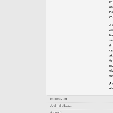
kö
an
is
kő
A 
er
la
sz
(H
cs
ak
ös
mo
el
ép
A 
A 
Impresszum
Jogi nyilatkozat
A logóról