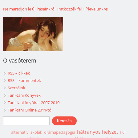
Ne maradjon le új írásainkról! Iratkozzék fel Hírlevelünkre!
Olvasóterem
RSS – cikkek
RSS – kommentek
Szerzőink
Taní-tani Könyvek
Taní-tani folyóirat 2007-2010
Taní-tani Online 2011-től
Keresés űrlap
Keresés
hátrányos helyzet
alternatív iskolák
drámapedagógia
IKT