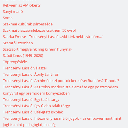
Rekviem az ÁMK-kért?
Sanyi manó
Soma
Szakmai kultúrák párbeszéde
Szakmai visszaemlékezés csaknem 50 évről
Szarka Emese - Trencsényi László: „Aki kéri, neki szánnám...”
Szemtől szemben
Szétszórt máglyáink míg ki nem hunynak
Szüdi János (1949–2020)
Töprengésféle...
Trencsényi László válaszai
Trencsényi László: Áprily tanár úr
Trencsényi László: Archimédeszi pontok keresése: Budaörs? Tanoda?
Trencsényi László: Az utolsó modernista elemzése egy posztmodern
könyvről egy premodern környezetben
Trencsényi László: Egy talált tárgy
Trencsényi László: Egy újabb talált tárgy
Trencsényi László: Elfelejtett iskolák
Trencsényi László: Intézményhasználói jogok – az empowerment mint
jogi és mint pedagógiai jelenség