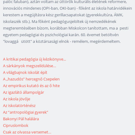
palóc faluban), aztán voltam az úttörők kulturális életének reformere,
innovációs mindenes (OPI-ban, OKI-ban) - főként az iskola határvidékein
kerestem a megújításra kész gerillacsapatokat (gyerekkultúra, ÁMK,
iskolaszék stb.). Ma főként pedagógusjelöltek új nemzedékének
megteremtésében bízom, korábban Miskolcon tanítottam, ma a pesti
egyetem pedagógiai és pszichológiai karán. 60. évemet betöltvén
"lovaggá ütött" a köztársasági elnök - remélem, megérdemeltem.
A kritikai pedagógia új kézikönyve...
A sárkányok megszelídülése…
A világbajnok iskolát épít
A „hazudós” hercegnő Csepelen
Az empirikus kutató és az ő hite
Az igazlátó állampolgár
Az iskola jövője
Az iskolatörténész
Az “antropológiai gyerek”
Bakonyi Pál halálára
Cipruslombok
Csak az olvassa versemet…