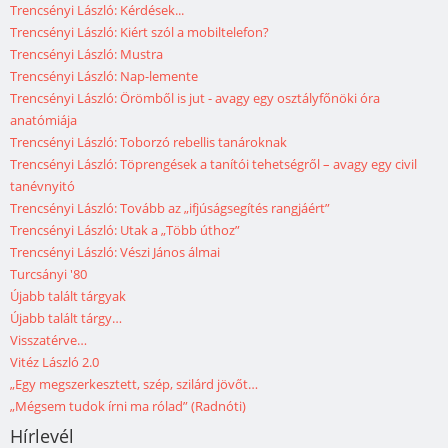
Trencsényi László: Kérdések...
Trencsényi László: Kiért szól a mobiltelefon?
Trencsényi László: Mustra
Trencsényi László: Nap-lemente
Trencsényi László: Örömből is jut - avagy egy osztályfőnöki óra
anatómiája
Trencsényi László: Toborzó rebellis tanároknak
Trencsényi László: Töprengések a tanítói tehetségről – avagy egy civil
tanévnyitó
Trencsényi László: Tovább az „ifjúságsegítés rangjáért”
Trencsényi László: Utak a „Több úthoz”
Trencsényi László: Vészi János álmai
Turcsányi '80
Újabb talált tárgyak
Újabb talált tárgy…
Visszatérve…
Vitéz László 2.0
„Egy megszerkesztett, szép, szilárd jövőt…
„Mégsem tudok írni ma rólad” (Radnóti)
Hírlevél