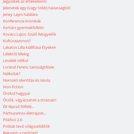
Jegyzetek az értékelésről
Jelenetek egy (vagy több) házasságból
Jeney Lajos halálára
Konferencia-krónikák
Kortárs gyermekfolklór
Kovács Lajos: Szülő felügyelők
Kultúraazonos?
Lakatos Lilla kiállítása Etyeken
Lélektől lélekig
Levelek nélkül
Loránd Ferenc tanúságtétele
Nélkülük?
Nemzeti identitás és iskola
Non-fiction
Örökül hagyjuk
Őrzők, vigyázzatok a strázsán!
Öt lépcső fölfelé...
Párhuzamos életrajzok…
Pókfoci 2.0
Próbát tevő világszelídítők
Rekviem a tanítóért