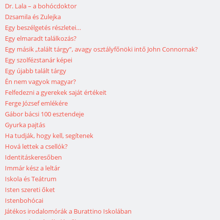
Dr. Lala – a bohócdoktor
Dzsamila és Zulejka
Egy beszélgetés részletei…
Egy elmaradt találkozás?
Egy másik „talált tárgy”, avagy osztályfőnöki intő John Connornak?
Egy szolfézstanár képei
Egy újabb talált tárgy
Én nem vagyok magyar?
Felfedezni a gyerekek saját értékeit
Ferge József emlékére
Gábor bácsi 100 esztendeje
Gyurka pajtás
Ha tudják, hogy kell, segítenek
Hová lettek a csellók?
Identitáskeresőben
Immár kész a leltár
Iskola és Teátrum
Isten szereti őket
Istenbohócai
Játékos irodalomórák a Burattino Iskolában