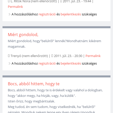
L. Ritók Nóra (nem ellenőrzött)
|
2011. júl. 23. - 19:44
|
Permalink
A hozzászóláshoz
regisztráció
és
bejelentkezés
szükséges
Miért gondolod,
Miért gondolod, hogy"belülről" lennék?Mondhatnám: kikérem
magamnak.
Trenyó (nem ellenőrzött)
|
2011. júl. 23. - 20:30
|
Permalink
A hozzászóláshoz
regisztráció
és
bejelentkezés
szükséges
Bocs, abból hittem, hogy te
Bocs, abból hittem, hogy te is érdekelt vagy valahol a dologban,
hogy "akkor megy, ha hívják, vagy, ha küldik".
Isten őrizz, hogy megbántsalak.
Meg tudod, én sem tudom, hogy viselkednék, ha "belülről"
nézném. Mondjuk nekem lenne egy ilyen cégem (mondjuk