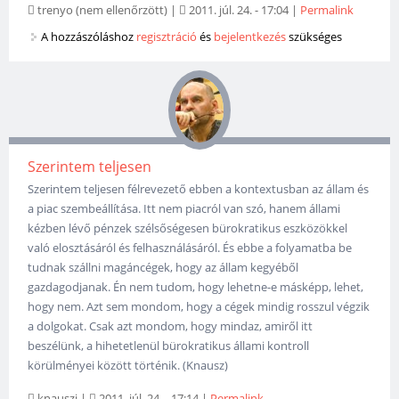
trenyo (nem ellenőrzött)
|
2011. júl. 24. - 17:04
|
Permalink
A hozzászóláshoz
regisztráció
és
bejelentkezés
szükséges
Szerintem teljesen
Szerintem teljesen félrevezető ebben a kontextusban az állam és
a piac szembeállítása. Itt nem piacról van szó, hanem állami
kézben lévő pénzek szélsőségesen bürokratikus eszközökkel
való elosztásáról és felhasználásáról. És ebbe a folyamatba be
tudnak szállni magáncégek, hogy az állam kegyéből
gazdagodjanak. Én nem tudom, hogy lehetne-e másképp, lehet,
hogy nem. Azt sem mondom, hogy a cégek mindig rosszul végzik
a dolgokat. Csak azt mondom, hogy mindaz, amiről itt
beszélünk, a hihetetlenül bürokratikus állami kontroll
körülményei között történik. (Knausz)
knauszi
|
2011. júl. 24. - 17:14
|
Permalink