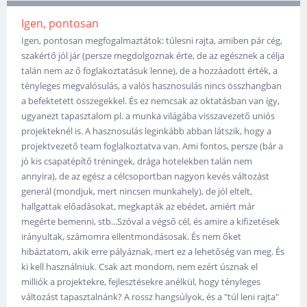
Igen, pontosan
Igen, pontosan megfogalmaztátok: túlesni rajta, amiben pár cég,
szakértő jól jár (persze megdolgoznak érte, de az egésznek a célja
talán nem az ő foglakoztatásuk lenne), de a hozzáadott érték, a
tényleges megvalósulás, a valós hasznosulás nincs összhangban
a befektetett összegekkel. És ez nemcsak az oktatásban van így,
ugyanezt tapasztalom pl. a munka világába visszavezető uniós
projekteknél is. A hasznosulás leginkább abban látszik, hogy a
projektvezető team foglalkoztatva van. Ami fontos, persze (bár a
jó kis csapatépítő tréningek, drága hotelekben talán nem
annyira), de az egész a célcsoportban nagyon kevés változást
generál (mondjuk, mert nincsen munkahely), de jól eltelt,
hallgattak előadásokat, megkapták az ebédet, amiért már
megérte bemenni, stb...Szóval a végső cél, és amire a kifizetések
irányultak, számomra ellentmondásosak. És nem őket
hibáztatom, akik erre pályáznak, mert ez a lehetőség van meg. És
ki kell használniuk. Csak azt mondom, nem ezért úsznak el
milliók a projektekre, fejlesztésekre anélkül, hogy tényleges
változást tapasztalnánk? A rossz hangsúlyok, és a "túl leni rajta"