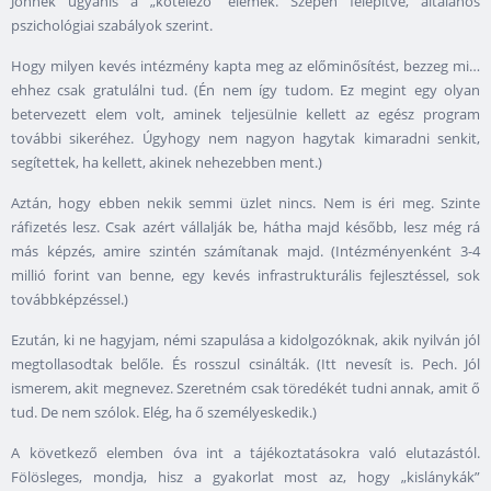
Jönnek ugyanis a „kötelező” elemek. Szépen felépítve, általános
pszichológiai szabályok szerint.
Hogy milyen kevés intézmény kapta meg az előminősítést, bezzeg mi…
ehhez csak gratulálni tud. (Én nem így tudom. Ez megint egy olyan
betervezett elem volt, aminek teljesülnie kellett az egész program
további sikeréhez. Úgyhogy nem nagyon hagytak kimaradni senkit,
segítettek, ha kellett, akinek nehezebben ment.)
Aztán, hogy ebben nekik semmi üzlet nincs. Nem is éri meg. Szinte
ráfizetés lesz. Csak azért vállalják be, hátha majd később, lesz még rá
más képzés, amire szintén számítanak majd. (Intézményenként 3-4
millió forint van benne, egy kevés infrastrukturális fejlesztéssel, sok
továbbképzéssel.)
Ezután, ki ne hagyjam, némi szapulása a kidolgozóknak, akik nyilván jól
megtollasodtak belőle. És rosszul csinálták. (Itt nevesít is. Pech. Jól
ismerem, akit megnevez. Szeretném csak töredékét tudni annak, amit ő
tud. De nem szólok. Elég, ha ő személyeskedik.)
A következő elemben óva int a tájékoztatásokra való elutazástól.
Fölösleges, mondja, hisz a gyakorlat most az, hogy „kislánykák”