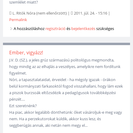
szemlélet miatt?
L. Ritók Nóra (nem ellenőrzött)
|
2011. júl. 24. - 15:16
|
Permalink
A hozzászóláshoz
regisztráció
és
bejelentkezés
szükséges
Ember, vigyázz!
J.V. D. (SZ.), a jeles grúz származású politológus megmondta,
hogy mindig az az elhajlás a veszélyes, amelyikre nem fordítunk
figyelmet.
Nóri, a tapasztalataidat, érveidet - ha mégoly igazak - órákon
belül kormányzati farkasoktól fogod visszahallani, hogy lám ezek
a piszok burzsoák eltőzsdézik a pedagógusok továbbképzési
pénzét....
Ezt szeretnénk?
Ha piac, akkor legalább dönthetünk: őket vásároljuk-e meg vagy
nem. Ha a perzekutorokat küldik, akkor kuss lesz, és
seggberúgás annak, aki netán nem megy el...