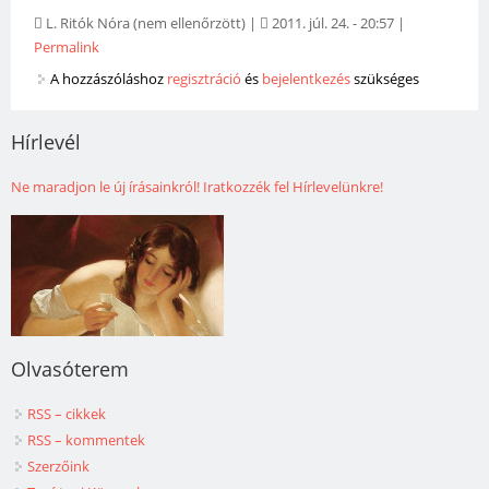
L. Ritók Nóra (nem ellenőrzött)
|
2011. júl. 24. - 20:57
|
Permalink
A hozzászóláshoz
regisztráció
és
bejelentkezés
szükséges
Hírlevél
Ne maradjon le új írásainkról! Iratkozzék fel Hírlevelünkre!
Olvasóterem
RSS – cikkek
RSS – kommentek
Szerzőink