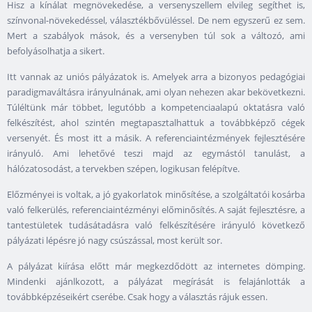
Hisz a kínálat megnövekedése, a versenyszellem elvileg segíthet is,
színvonal-növekedéssel, választékbővüléssel. De nem egyszerű ez sem.
Mert a szabályok mások, és a versenyben túl sok a változó, ami
befolyásolhatja a sikert.
Itt vannak az uniós pályázatok is. Amelyek arra a bizonyos pedagógiai
paradigmaváltásra irányulnának, ami olyan nehezen akar bekövetkezni.
Túléltünk már többet, legutóbb a kompetenciaalapú oktatásra való
felkészítést, ahol szintén megtapasztalhattuk a továbbképző cégek
versenyét. És most itt a másik. A referenciaintézmények fejlesztésére
irányuló. Ami lehetővé teszi majd az egymástól tanulást, a
hálózatosodást, a tervekben szépen, logikusan felépítve.
Előzményei is voltak, a jó gyakorlatok minősítése, a szolgáltatói kosárba
való felkerülés, referenciaintézményi előminősítés. A saját fejlesztésre, a
tantestületek tudásátadásra való felkészítésére irányuló következő
pályázati lépésre jó nagy csúszással, most került sor.
A pályázat kiírása előtt már megkezdődött az internetes dömping.
Mindenki ajánlkozott, a pályázat megírását is felajánlották a
továbbképzéseikért cserébe. Csak hogy a választás rájuk essen.