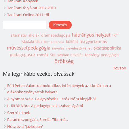
Taní-tani Könyvek
Taní-tani folyóirat 2007-2010
Taní-tani Online 2011-től
Keresés űrlap
Keresés
hátrányos helyzet
alternatív iskolák
drámapedagógia
IKT
magyartanítás
iskolakritika
külföld
kompetencia
művészetpedagógia
oktatáspolitika
nevelés
neveléstörténet
pedagógusok
romák
szabad nevelés
tantárgy-pedagógia
SNI
örökség
Tovább
Ma leginkább ezeket olvassák
Fóti Péter: Valódi demokratikus intézmények az iskolákban a
diákönkormányzatok helyett
A nyomor széle. Bejegyzések L. Ritók Nóra blogjából
L. Ritók Nóra: A pedagógusok szabadságáról
Szerzőinknek
Parád díszpolgára, Somfai Tiborné...
Húsz év a “javítóban”