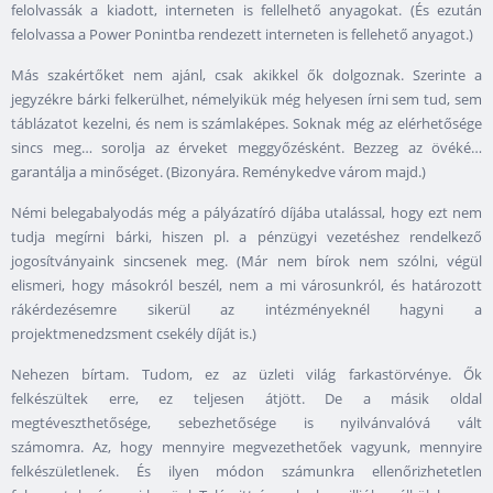
felolvassák a kiadott, interneten is fellelhető anyagokat. (És ezután
felolvassa a Power Ponintba rendezett interneten is fellehető anyagot.)
Más szakértőket nem ajánl, csak akikkel ők dolgoznak. Szerinte a
jegyzékre bárki felkerülhet, némelyikük még helyesen írni sem tud, sem
táblázatot kezelni, és nem is számlaképes. Soknak még az elérhetősége
sincs meg… sorolja az érveket meggyőzésként. Bezzeg az övéké…
garantálja a minőséget. (Bizonyára. Reménykedve várom majd.)
Némi belegabalyodás még a pályázatíró díjába utalással, hogy ezt nem
tudja megírni bárki, hiszen pl. a pénzügyi vezetéshez rendelkező
jogosítványaink sincsenek meg. (Már nem bírok nem szólni, végül
elismeri, hogy másokról beszél, nem a mi városunkról, és határozott
rákérdezésemre sikerül az intézményeknél hagyni a
projektmenedzsment csekély díját is.)
Nehezen bírtam. Tudom, ez az üzleti világ farkastörvénye. Ők
felkészültek erre, ez teljesen átjött. De a másik oldal
megtéveszthetősége, sebezhetősége is nyilvánvalóvá vált
számomra. Az, hogy mennyire megvezethetőek vagyunk, mennyire
felkészületlenek. És ilyen módon számunkra ellenőrizhetetlen