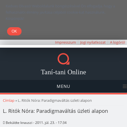
Kedves Olvasó! Weboldalunk böngészésével Ön elfogadja, hogy a
felhasználói élmény javítása céljából cookie-kat használunk.
Köszönjük!
Impresszum
Jogi nyilatkozat
A logóról
Taní-tani Online
MENU
Jelenlegi hely
Címlap
» L. Ritók Nóra: Paradigmaváltás üzleti alapon
L. Ritók Nóra: Paradigmaváltás üzleti alapon
Beküldte
knauszi
- 2011. júl. 23. - 17:34