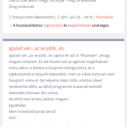
Ölel (s csak akkor megy, ha hívják - meg ha (el)küldik
Öreg cimborád
Trenyó (nem ellenőrzött)
|
2011. júl. 23. - 18:16
|
Permalink
A hozzászóláshoz
regisztráció
és
bejelentkezés
szükséges
Igazad van...az se jobb...és
Igazad van...az se jobb...és sajnos én azt is "fikáznám", ahogy
magam ismerem. És azt hiszem ezt az egészet megírhattam
volna akkor is (kivéve a központi kidolgozókra, és a
tájékoztatókra irányuló bekezdést, mert az náluk biztosan nem
hangzott volna el. De helyette talán több, a biztos sikert
rendszerbe állító, az előző programok kudarcát kiemelő
bekezdés biztosan lett volna).
De ettől nem érzem jobban magam.
Egyáltalán.
Mert te belülről jónak látod?
Nóri