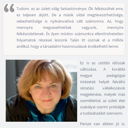
Tudom, ez az üzleti világ farkastörvénye. Ők felkészültek erre,
ez teljesen átjött. De a másik oldal megtéveszthetősége,
sebezhetősége is nyilvánvalóvá vált számomra. Az, hogy
mennyire megvezethetőek vagyunk, mennyire
felkészületlenek. És ilyen módon számunkra ellenőrizhetetlen
folyamatok részesei leszünk Talán itt úsznak el a milliók
anélkül, hogy a társadalmi hasznosulásuk érzékelhető lenne.
Ez is az utóbbi időszak
változása. A korábbi
megyei pedagógiai
intézetek helyét felváltó
oktatási vállalkozások
megjelenése, melyek más
szemlélettel, az üzleti élet
szabályai szerint próbálják
a tudásátadást szervezni.
Persze van ebben jó is.