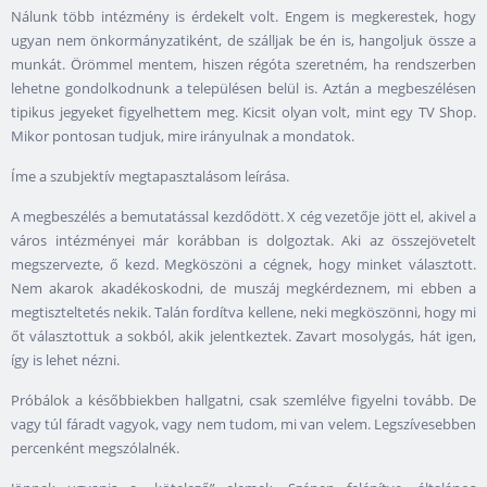
Nálunk több intézmény is érdekelt volt. Engem is megkerestek, hogy
ugyan nem önkormányzatiként, de szálljak be én is, hangoljuk össze a
munkát. Örömmel mentem, hiszen régóta szeretném, ha rendszerben
lehetne gondolkodnunk a településen belül is. Aztán a megbeszélésen
tipikus jegyeket figyelhettem meg. Kicsit olyan volt, mint egy TV Shop.
Mikor pontosan tudjuk, mire irányulnak a mondatok.
Íme a szubjektív megtapasztalásom leírása.
A megbeszélés a bemutatással kezdődött. X cég vezetője jött el, akivel a
város intézményei már korábban is dolgoztak. Aki az összejövetelt
megszervezte, ő kezd. Megköszöni a cégnek, hogy minket választott.
Nem akarok akadékoskodni, de muszáj megkérdeznem, mi ebben a
megtiszteltetés nekik. Talán fordítva kellene, neki megköszönni, hogy mi
őt választottuk a sokból, akik jelentkeztek. Zavart mosolygás, hát igen,
így is lehet nézni.
Próbálok a későbbiekben hallgatni, csak szemlélve figyelni tovább. De
vagy túl fáradt vagyok, vagy nem tudom, mi van velem. Legszívesebben
percenként megszólalnék.