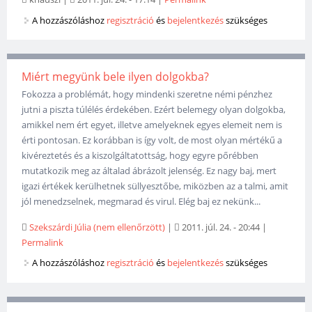
A hozzászóláshoz
regisztráció
és
bejelentkezés
szükséges
Miért megyünk bele ilyen dolgokba?
Fokozza a problémát, hogy mindenki szeretne némi pénzhez
jutni a piszta túlélés érdekében. Ezért belemegy olyan dolgokba,
amikkel nem ért egyet, illetve amelyeknek egyes elemeit nem is
érti pontosan. Ez korábban is így volt, de most olyan mértékű a
kivéreztetés és a kiszolgáltatottság, hogy egyre pőrébben
mutatkozik meg az általad ábrázolt jelenség. Ez nagy baj, mert
igazi értékek kerülhetnek süllyesztőbe, miközben az a talmi, amit
jól menedzselnek, megmarad és virul. Elég baj ez nekünk...
Szekszárdi Júlia (nem ellenőrzött)
|
2011. júl. 24. - 20:44
|
Permalink
A hozzászóláshoz
regisztráció
és
bejelentkezés
szükséges