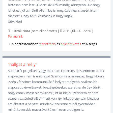
biztosan nem lesz...). Mert kívülről mindig könnyebb...De hogy
lehet ezt jól csinálni? Államilag is, meg üzletileg is...ezért írtam
meg ezt. Hogy te, ti, és mások is hogy látják..
Üdv: Nóri
L. Ritók Nóra (nem ellenőrzött)
|
2011. júl. 23. - 22:50
|
Permalink
A hozzászóláshoz
regisztráció
és
bejelentkezés
szükséges
"hallgat a mély"
A konkrét projektet (vagy mit) nem ismerem, de szerintem a cikk
alapvetően nem is erről szól. Számomra a lényeg az, hogy Nóra a
„szép”, felszínes kommunikáció helyett mélyebb, szakmaibb
alaposabb érveléseket, beszélgetéseket szeretne, de úgy tűnik,
hogy ennek most nincs (sincs?) itt az ideje. Szerintem ez nem
csupán az „üzleti világ” miatt van így, inkább egy szimbiózisra
emlékeztet a helyzet, mindenki szeretne minél gyorsabban,
minél kevesebb macerával túlesni ezen a dolgon is.