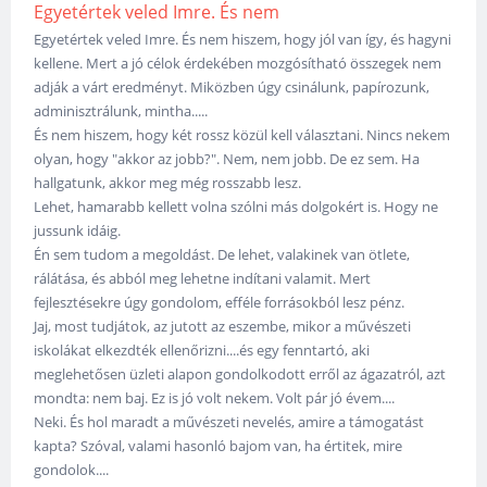
Egyetértek veled Imre. És nem
Egyetértek veled Imre. És nem hiszem, hogy jól van így, és hagyni
kellene. Mert a jó célok érdekében mozgósítható összegek nem
adják a várt eredményt. Miközben úgy csinálunk, papírozunk,
adminisztrálunk, mintha.....
És nem hiszem, hogy két rossz közül kell választani. Nincs nekem
olyan, hogy "akkor az jobb?". Nem, nem jobb. De ez sem. Ha
hallgatunk, akkor meg még rosszabb lesz.
Lehet, hamarabb kellett volna szólni más dolgokért is. Hogy ne
jussunk idáig.
Én sem tudom a megoldást. De lehet, valakinek van ötlete,
rálátása, és abból meg lehetne indítani valamit. Mert
fejlesztésekre úgy gondolom, efféle forrásokból lesz pénz.
Jaj, most tudjátok, az jutott az eszembe, mikor a művészeti
iskolákat elkezdték ellenőrizni....és egy fenntartó, aki
meglehetősen üzleti alapon gondolkodott erről az ágazatról, azt
mondta: nem baj. Ez is jó volt nekem. Volt pár jó évem....
Neki. És hol maradt a művészeti nevelés, amire a támogatást
kapta? Szóval, valami hasonló bajom van, ha értitek, mire
gondolok....