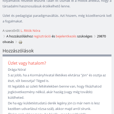
folyamatok részesei leszünk Talán itt úsznak el a milliók anélkül, hogy a
társadalmi hasznosulásuk érzékelhető lenne.
Üzlet és pedagógiai paradigmaváltás. Azt hiszem, még közelítenünk kell
a fogalmakat.
A szerzőről:
L. Ritók Nóra
A hozzászóláshoz
regisztráció
és
bejelentkezés
szükséges
29870
olvasás
Hozzászólások
Üzlet vagy hatalom?
Drága Nóra!
S az jobb, ha a Kormányhivatal illetékes elvtársa "jön" és osztja az
észt, sőt beosztja? Téged is.
Itt legalább az üzleti feltételekben benne van, hogy fikázhatod
jogkövetkezmény nélkül, akár hazáig (vagy még tovább)
küldheted.
De ha egy küldetéstudatú derék legény jön (s már nem is lesz
kezében udvarlásul rózsa-szál), akkor majd arról sírunk.