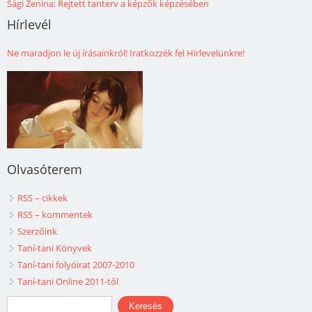
Sági Zenina: Rejtett tanterv a képzők képzésében
Hírlevél
Ne maradjon le új írásainkról! Iratkozzék fel Hírlevelünkre!
Olvasóterem
RSS – cikkek
RSS – kommentek
Szerzőink
Taní-tani Könyvek
Taní-tani folyóirat 2007-2010
Taní-tani Online 2011-től
Keresés űrlap
Keresés