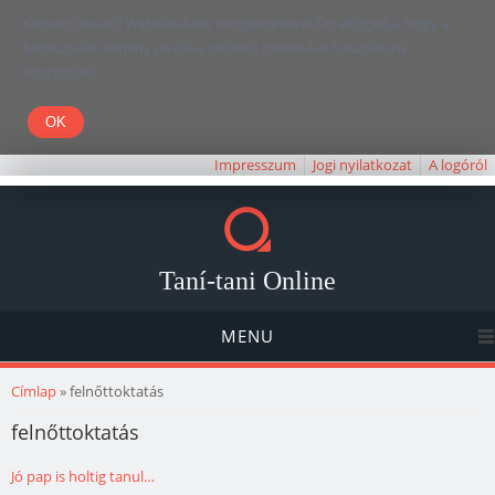
Kedves Olvasó! Weboldalunk böngészésével Ön elfogadja, hogy a
felhasználói élmény javítása céljából cookie-kat használunk.
Köszönjük!
Impresszum
Jogi nyilatkozat
A logóról
Taní-tani Online
MENU
Jelenlegi hely
Címlap
» felnőttoktatás
felnőttoktatás
Jó pap is holtig tanul…