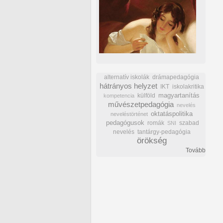
alternatív iskolák
drámapedagógia
hátrányos helyzet
IKT
iskolakritika
külföld
magyartanítás
kompetencia
művészetpedagógia
nevelés
oktatáspolitika
neveléstörténet
pedagógusok
romák
szabad
SNI
nevelés
tantárgy-pedagógia
örökség
Tovább