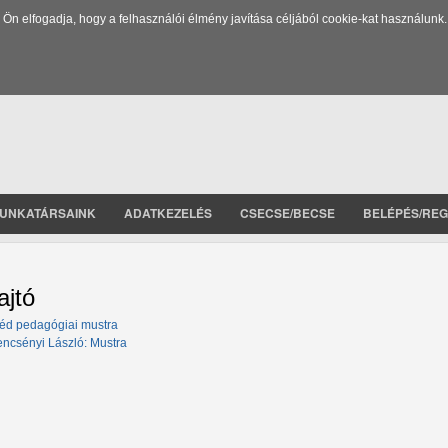
 elfogadja, hogy a felhasználói élmény javítása céljából cookie-kat használunk.
UNKATÁRSAINK
ADATKEZELÉS
CSECSE/BECSE
BELÉPÉS/REG
ajtó
éd pedagógiai mustra
encsényi László: Mustra