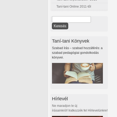
Taní-tani Online 2011-től
Keresés
Keresés űrlap
Taní-tani Könyvek
Szabad írás – szabad hozzáférés: a
szabad pedagógiai gondolkodás
könyvei.
Hírlevél
Ne maradjon le új
írásainkról! Iratkozzék fel Hírlevelünkre!