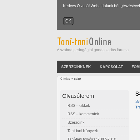
Kedves Olvasó! Weboldalunk böngészésével Ön
A szabad pedagógiai gondolkodás fóruma
SZERZŐINKNEK
KAPCSOLAT
FŐM
Címlap
» sajtó
Jelenlegi hely
s
Olvasóterem
Sv
RSS – cikkek
Tr
RSS – kommentek
Szerzőink
Taní-tani Könyvek
Taní-tani folyóirat 2007-2010