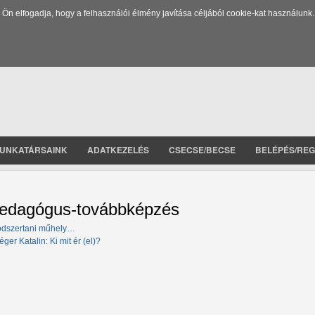
 elfogadja, hogy a felhasználói élmény javítása céljából cookie-kat használunk.
UNKATÁRSAINK
ADATKEZELÉS
CSECSE/BECSE
BELÉPÉS/REG
edagógus-továbbképzés
dszertani műhely…
éger Katalin: Ki mit ér (el)?