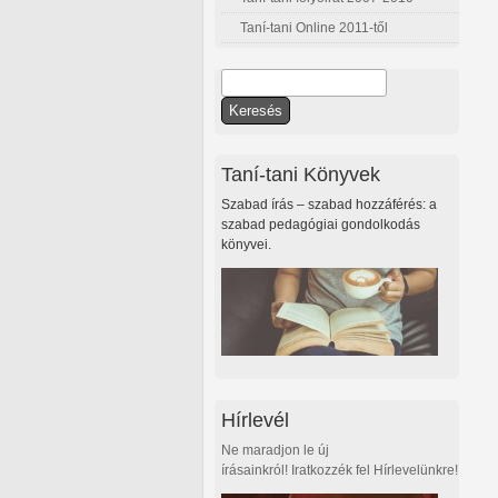
Taní-tani Online 2011-től
Keresés
Keresés űrlap
Taní-tani Könyvek
Szabad írás – szabad hozzáférés: a
szabad pedagógiai gondolkodás
könyvei.
Hírlevél
Ne maradjon le új
írásainkról! Iratkozzék fel Hírlevelünkre!