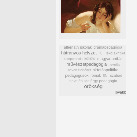
alternatív iskolák
drámapedagógia
hátrányos helyzet
IKT
iskolakritika
külföld
magyartanítás
kompetencia
művészetpedagógia
nevelés
oktatáspolitika
neveléstörténet
pedagógusok
romák
szabad
SNI
nevelés
tantárgy-pedagógia
örökség
Tovább