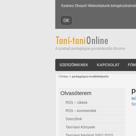
Kedves Olvasó! Weboldalunk böngészésével Ön
A szabad pedagógiai gondolkodás fóruma
SZERZŐINKNEK
KAPCSOLAT
FŐM
Címlap
» pedagógus-továbbképzés
Jelenlegi hely
p
Olvasóterem
Mó
RSS – cikkek
Sz
RSS – kommentek
Szerzőink
Taní-tani Könyvek
Taní-tani folyóirat 2007-2010