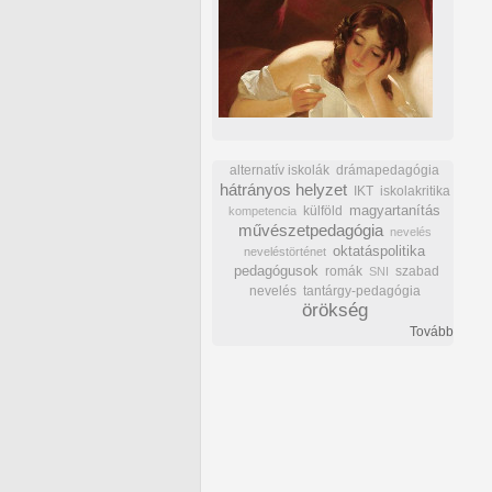
alternatív iskolák
drámapedagógia
hátrányos helyzet
IKT
iskolakritika
külföld
magyartanítás
kompetencia
művészetpedagógia
nevelés
oktatáspolitika
neveléstörténet
pedagógusok
romák
szabad
SNI
nevelés
tantárgy-pedagógia
örökség
Tovább