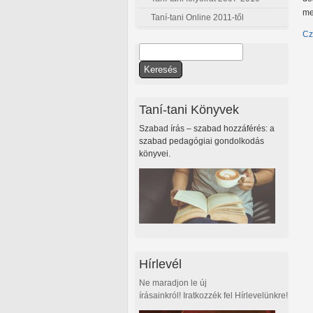
me
Taní-tani Online 2011-től
Cz
Keresés
Keresés űrlap
Taní-tani Könyvek
Szabad írás – szabad hozzáférés: a
szabad pedagógiai gondolkodás
könyvei.
Hírlevél
Ne maradjon le új
írásainkról! Iratkozzék fel Hírlevelünkre!