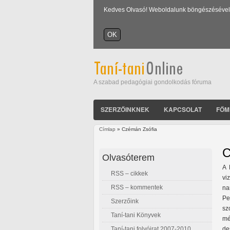
Kedves Olvasó! Weboldalunk böngészésével Ön
A szabad pedagógiai gondolkodás fóruma
SZERZŐINKNEK
KAPCSOLAT
FŐM
Címlap
» Czémán Zsófia
Jelenlegi hely
C
Olvasóterem
A 
RSS – cikkek
vi
RSS – kommentek
na
Pe
Szerzőink
sz
Taní-tani Könyvek
mé
Taní-tani folyóirat 2007-2010
de