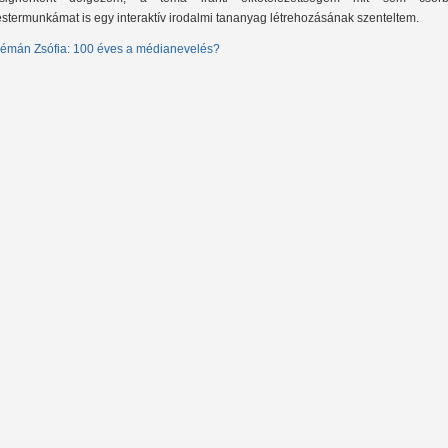
stermunkámat is egy interaktív irodalmi tananyag létrehozásának szenteltem.
émán Zsófia: 100 éves a médianevelés?