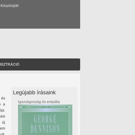
 Köszönjük!
ISZTRÁCIÓ
Legújabb írásaink
 és
Igazságosság és empátia
m a
lja.
ási
 új
nem
lt,