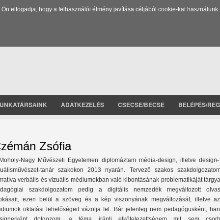
 elfogadja, hogy a felhasználói élmény javítása céljából cookie-kat használunk.
UNKATÁRSAINK
ADATKEZELÉS
CSECSE/BECSE
BELÉPÉS/REG
zémán Zsófia
Moholy-Nagy Művészeti Egyetemen diplomáztam média-design, illetve design-
zuálisművészet-tanár szakokon 2013 nyarán. Tervező szakos szakdolgozato
rratíva verbális és vizuális médiumokban való kibontásának problematikáját tárgya
dagógiai szakdolgozatom pedig a digitális nemzedék megváltozott olvas
okásait, ezen belül a szöveg és a kép viszonyának megváltozását, illetve az
diumok oktatási lehetőségeit vázolja fel. Bár jelenleg nem pedagógusként, ha
signerként dolgozom, a téma iránti elkötelezettségem mit sem csorbu