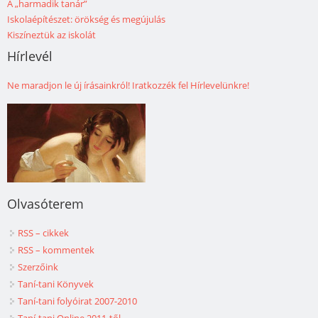
A „harmadik tanár”
Iskolaépítészet: örökség és megújulás
Kiszíneztük az iskolát
Hírlevél
Ne maradjon le új írásainkról! Iratkozzék fel Hírlevelünkre!
Olvasóterem
RSS – cikkek
RSS – kommentek
Szerzőink
Taní-tani Könyvek
Taní-tani folyóirat 2007-2010