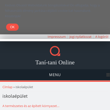
Kedves Olvasó! Weboldalunk böngészésével Ön elfogadja, hogy a
felhasználói élmény javítása céljából cookie-kat használunk.
Köszönjük!
Impresszum
Jogi nyilatkozat
A logóról
Taní-tani Online
MENU
Jelenlegi hely
Címlap
» iskolaépület
iskolaépület
A természetes és az épített környezet…