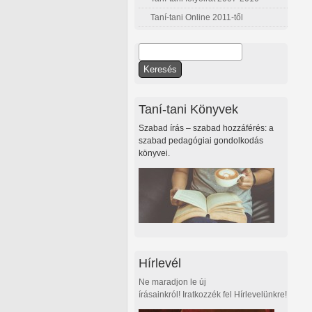
Taní-tani Online 2011-től
Keresés
Keresés űrlap
Taní-tani Könyvek
Szabad írás – szabad hozzáférés: a
szabad pedagógiai gondolkodás
könyvei.
Hírlevél
Ne maradjon le új
írásainkról! Iratkozzék fel Hírlevelünkre!