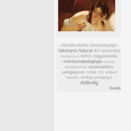
alternatív iskolák
drámapedagógia
hátrányos helyzet
IKT
iskolakritika
külföld
magyartanítás
kompetencia
művészetpedagógia
nevelés
oktatáspolitika
neveléstörténet
pedagógusok
romák
szabad
SNI
nevelés
tantárgy-pedagógia
örökség
Tovább