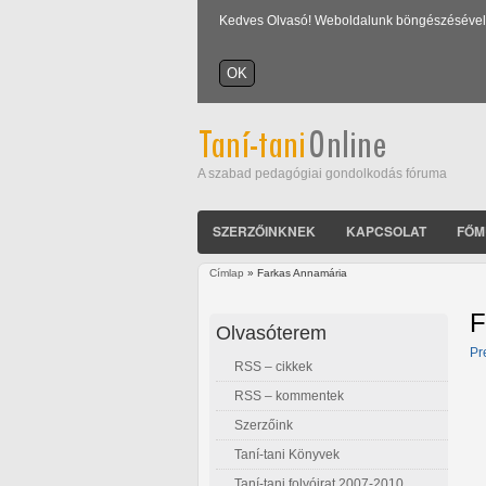
Kedves Olvasó! Weboldalunk böngészésével Ön
A szabad pedagógiai gondolkodás fóruma
SZERZŐINKNEK
KAPCSOLAT
FŐM
Címlap
» Farkas Annamária
Jelenlegi hely
F
Olvasóterem
Pr
RSS – cikkek
RSS – kommentek
Szerzőink
Taní-tani Könyvek
Taní-tani folyóirat 2007-2010