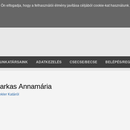
 elfogadja, hogy a felhasználói élmény javítása céljából cookie-kat használunk.
UNKATÁRSAINK
ADATKEZELÉS
CSECSE/BECSE
BELÉPÉS/REG
arkas Annamária
ekler Katáról