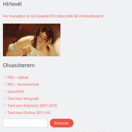
Hírlevél
Ne maradjon le új írásainkról! Iratkozzék fel Hírlevelünkre!
Olvasóterem
RSS – cikkek
RSS – kommentek
Szerzőink
Taní-tani Könyvek
Taní-tani folyóirat 2007-2010
Taní-tani Online 2011-től
Keresés űrlap
Keresés