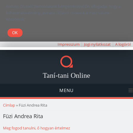
Kedves Olvasó! Weboldalunk böngészésével Ön elfogadja, hogy a
felhasználói élmény javítása céljából cookie-kat használunk.
Köszönjük!
Impresszum
Jogi nyilatkozat
A logóról
Taní-tani Online
MENU
Jelenlegi hely
Címlap
» Füzi Andrea Rita
Füzi Andrea Rita
Meg fogod tanulni, ő hogyan értelmez