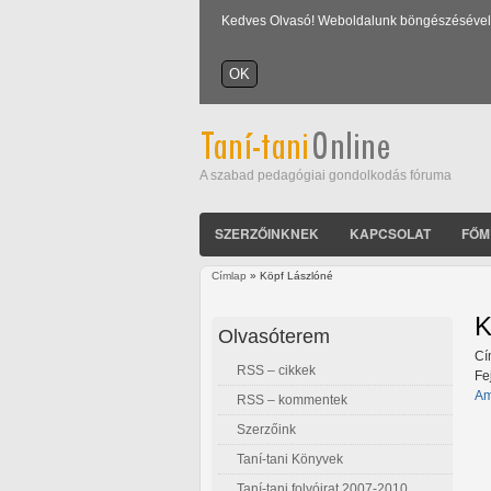
Kedves Olvasó! Weboldalunk böngészésével Ön
A szabad pedagógiai gondolkodás fóruma
SZERZŐINKNEK
KAPCSOLAT
FŐM
Címlap
» Köpf Lászlóné
Jelenlegi hely
K
Olvasóterem
Cí
RSS – cikkek
Fe
Am
RSS – kommentek
Szerzőink
Taní-tani Könyvek
Taní-tani folyóirat 2007-2010