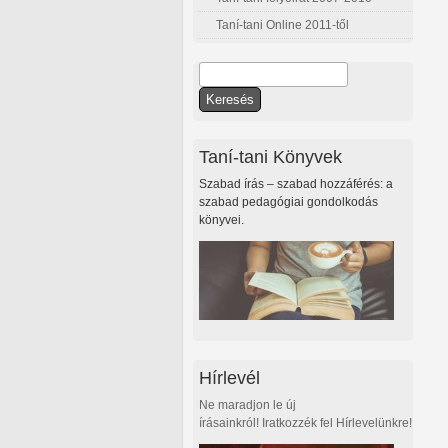
Taní-tani Online 2011-től
Keresés
Keresés űrlap
Taní-tani Könyvek
Szabad írás – szabad hozzáférés: a
szabad pedagógiai gondolkodás
könyvei.
Hírlevél
Ne maradjon le új
írásainkról! Iratkozzék fel Hírlevelünkre!