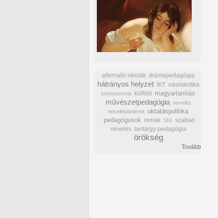
alternatív iskolák
drámapedagógia
hátrányos helyzet
IKT
iskolakritika
külföld
magyartanítás
kompetencia
művészetpedagógia
nevelés
oktatáspolitika
neveléstörténet
pedagógusok
romák
szabad
SNI
nevelés
tantárgy-pedagógia
örökség
Tovább