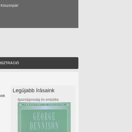
 Köszönjük!
ISZTRÁCIÓ
Legújabb írásaink
kek
Igazságosság és empátia