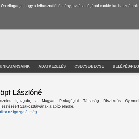
 elfogadja, hogy a felhasználói élmény javítása céljából cookie-kat használunk.
UNKATÁRSAINK
ADATKEZELÉS
CSECSE/BECSE
BELÉPÉS/REG
öpf Lászlóné
mzetes igazgató,
a Magyar Pedagógiai Társaság Diszlexiás Gyerme
jlesztéséért Szakosztályának
alapító elnöke.
ikor az igazgatót még...