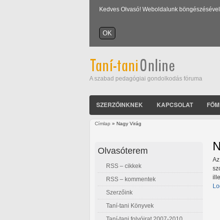
Kedves Olvasó! Weboldalunk böngészésével Ön
A szabad pedagógiai gondolkodás fóruma
SZERZŐINKNEK
KAPCSOLAT
FŐM
Címlap
» Nagy Virág
Jelenlegi hely
N
Olvasóterem
Az
RSS – cikkek
sz
il
RSS – kommentek
Lo
Szerzőink
Taní-tani Könyvek
Taní-tani folyóirat 2007-2010