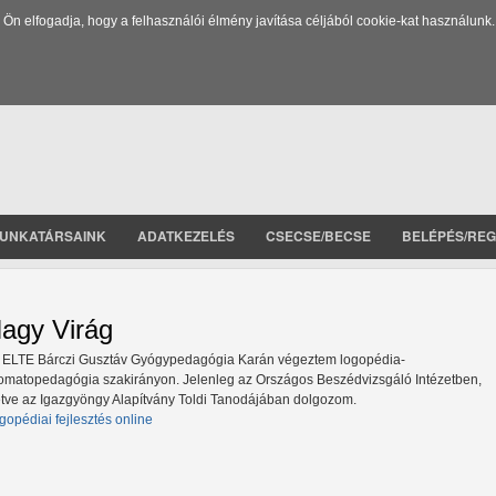
 elfogadja, hogy a felhasználói élmény javítása céljából cookie-kat használunk.
UNKATÁRSAINK
ADATKEZELÉS
CSECSE/BECSE
BELÉPÉS/REG
agy Virág
 ELTE Bárczi Gusztáv Gyógypedagógia Karán végeztem logopédia-
omatopedagógia szakirányon. Jelenleg az Országos Beszédvizsgáló Intézetben,
letve az Igazgyöngy Alapítvány Toldi Tanodájában dolgozom.
gopédiai fejlesztés online