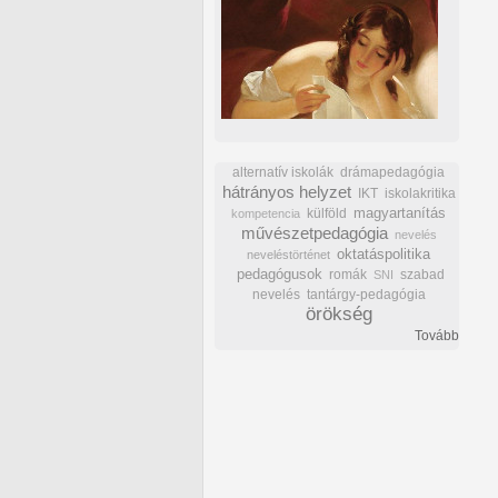
alternatív iskolák
drámapedagógia
hátrányos helyzet
IKT
iskolakritika
külföld
magyartanítás
kompetencia
művészetpedagógia
nevelés
oktatáspolitika
neveléstörténet
pedagógusok
romák
szabad
SNI
nevelés
tantárgy-pedagógia
örökség
Tovább