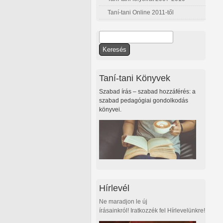
Taní-tani Online 2011-től
Keresés
Keresés űrlap
Taní-tani Könyvek
Szabad írás – szabad hozzáférés: a
szabad pedagógiai gondolkodás
könyvei.
Hírlevél
Ne maradjon le új
írásainkról! Iratkozzék fel Hírlevelünkre!