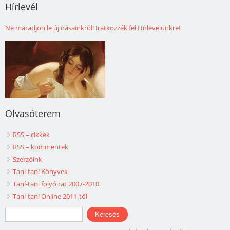
Hírlevél
Ne maradjon le új írásainkról! Iratkozzék fel Hírlevelünkre!
Olvasóterem
RSS – cikkek
RSS – kommentek
Szerzőink
Taní-tani Könyvek
Taní-tani folyóirat 2007-2010
Taní-tani Online 2011-től
Keresés űrlap
Keresés