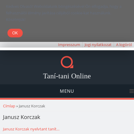
Kedves Olvasó! Weboldalunk böngészésével Ön elfogadja, hogy a
felhasználói élmény javítása céljából cookie-kat használunk.
Köszönjük!
Impresszum
Jogi nyilatkozat
A logóról
Taní-tani Online
MENU
Jelenlegi hely
Címlap
» Janusz Korczak
Janusz Korczak
Janusz Korczak nyelvtant tanít…