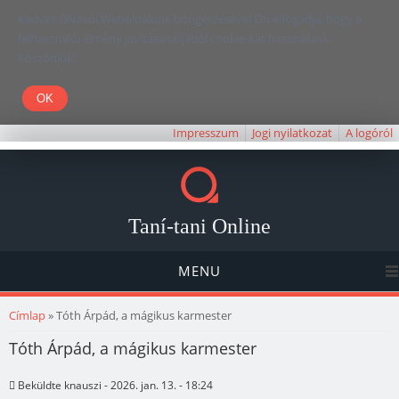
Kedves Olvasó! Weboldalunk böngészésével Ön elfogadja, hogy a
felhasználói élmény javítása céljából cookie-kat használunk.
Köszönjük!
Impresszum
Jogi nyilatkozat
A logóról
Taní-tani Online
MENU
Jelenlegi hely
Címlap
» Tóth Árpád, a mágikus karmester
Tóth Árpád, a mágikus karmester
Beküldte
knauszi
- 2026. jan. 13. - 18:24