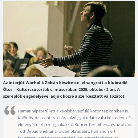
Az interjút Warholik Zoltán készítette, elhangzott a Klubrádió
Ötös – Kultúrcsütörtök c. műsorában 2025. október 2-án. A
szereplők engedélyével adjuk közre a szerkesztett változatot.
Hamar népszerű lett a kevésbé vájtfülű közönség körében is.
Különös, dalos interakcióra hívó gyakorlataival a közös éneklés
élményét osztja meg sokakkal. Koncertteremben... és az utcán.
Tóth Árpád énektanár a demokráciáért, humánumért