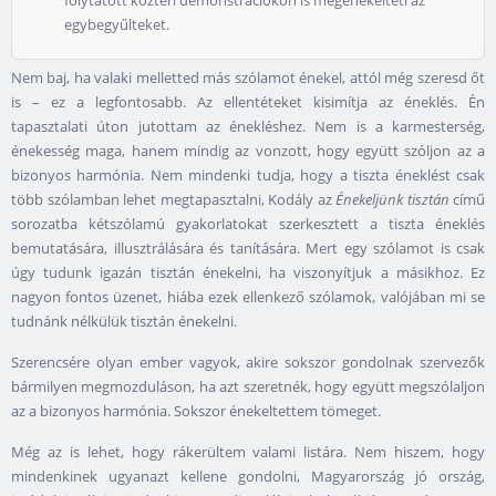
folytatott köztéri demonstrációkon is megénekelteti az
egybegyűlteket.
Nem baj, ha valaki melletted más szólamot énekel, attól még szeresd őt
is – ez a legfontosabb. Az ellentéteket kisimítja az éneklés. Én
tapasztalati úton jutottam az énekléshez. Nem is a karmesterség,
énekesség maga, hanem mindig az vonzott, hogy együtt szóljon az a
bizonyos harmónia. Nem mindenki tudja, hogy a tiszta éneklést csak
több szólamban lehet megtapasztalni, Kodály az
Énekeljünk tisztán
című
sorozatba kétszólamú gyakorlatokat szerkesztett a tiszta éneklés
bemutatására, illusztrálására és tanítására. Mert egy szólamot is csak
úgy tudunk igazán tisztán énekelni, ha viszonyítjuk a másikhoz. Ez
nagyon fontos üzenet, hiába ezek ellenkező szólamok, valójában mi se
tudnánk nélkülük tisztán énekelni.
Szerencsére olyan ember vagyok, akire sokszor gondolnak szervezők
bármilyen megmozduláson, ha azt szeretnék, hogy együtt megszólaljon
az a bizonyos harmónia. Sokszor énekeltettem tömeget.
Még az is lehet, hogy rákerültem valami listára. Nem hiszem, hogy
mindenkinek ugyanazt kellene gondolni, Magyarország jó ország,