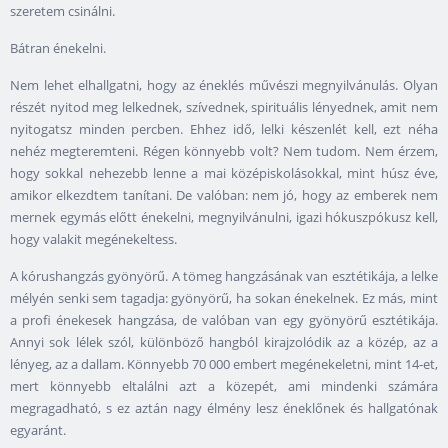
szeretem csinálni.
Bátran énekelni.
Nem lehet elhallgatni, hogy az éneklés művészi megnyilvánulás. Olyan
részét nyitod meg lelkednek, szívednek, spirituális lényednek, amit nem
nyitogatsz minden percben. Ehhez idő, lelki készenlét kell, ezt néha
nehéz megteremteni. Régen könnyebb volt? Nem tudom. Nem érzem,
hogy sokkal nehezebb lenne a mai középiskolásokkal, mint húsz éve,
amikor elkezdtem tanítani. De valóban: nem jó, hogy az emberek nem
mernek egymás előtt énekelni, megnyilvánulni, igazi hókuszpókusz kell,
hogy valakit megénekeltess.
A kórushangzás gyönyörű. A tömeg hangzásának van esztétikája, a lelke
mélyén senki sem tagadja: gyönyörű, ha sokan énekelnek. Ez más, mint
a profi énekesek hangzása, de valóban van egy gyönyörű esztétikája.
Annyi sok lélek szól, különböző hangból kirajzolódik az a közép, az a
lényeg, az a dallam. Könnyebb 70 000 embert megénekeletni, mint 14-et,
mert könnyebb eltalálni azt a közepét, ami mindenki számára
megragadható, s ez aztán nagy élmény lesz éneklőnek és hallgatónak
egyaránt.