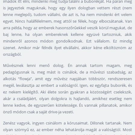
imádok itt élni, mindenki meg tudja találni a buborékját. Ha páran meg
is jegyeztek maguknak, hogy egy ilyen dologban vettem részt (nem
lenne meglepő), tudom vállalni, de azt is, ha nem mindenki ért velem
egyet. Nincs halálfélelmem, meg attól se félek, hogy elbocsátanak. Van
arra példa, hogy az emberek hasonszőrűekkel veszik körül magukat, de
baj lenne, ha olyan embereknek kellene együvé tartozniuk, akik
mindenről azonos módon gondolkodnak. Ezt vállalom. Ez mindig
üzenet. Amikor már félnék ilyet elvállalni, akkor kéne elköltöznöm az
országból.
Művésznek lenni menő dolog. Én annak tartom magam, meg
pedagógusnak is, meg mást is csinálok, de a művészi szabadság, az
alkotás “flowja”, amit egy művész napjában többször, rendszeresen
megél, leválasztja az embert a valóságról. Igen, ez egyfajta buborék, és
ez nekem kielégítő. Aki élete során gyakran a közösségért cselekszik,
akár a családjáért, olyan dolgokra is hajlandó, amikhez esetleg nem
lenne kedve, de egyszerűen kötelessége. És vannak pillanatok, amikor
önző módon csak a saját drive-ja vezeti.
Zenész vagyok, ingyen csinálom a kórusaimat. Dilisnek tartanak. Nem
olyan szörnyű ez, az ember néha lehatárolja magát a valóságtól. Most