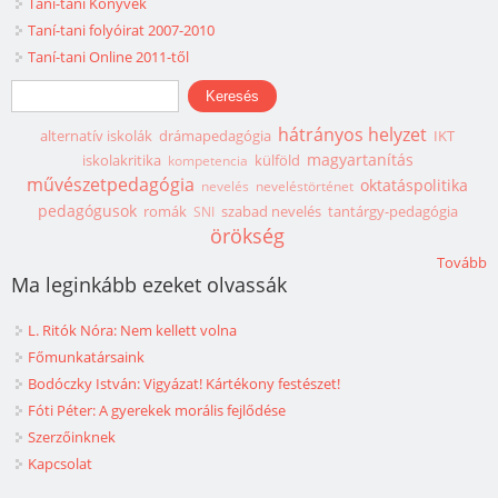
Taní-tani Könyvek
Taní-tani folyóirat 2007-2010
Taní-tani Online 2011-től
Keresés űrlap
Keresés
hátrányos helyzet
alternatív iskolák
drámapedagógia
IKT
magyartanítás
iskolakritika
külföld
kompetencia
művészetpedagógia
oktatáspolitika
nevelés
neveléstörténet
pedagógusok
romák
szabad nevelés
tantárgy-pedagógia
SNI
örökség
Tovább
Ma leginkább ezeket olvassák
L. Ritók Nóra: Nem kellett volna
Főmunkatársaink
Bodóczky István: Vigyázat! Kártékony festészet!
Fóti Péter: A gyerekek morális fejlődése
Szerzőinknek
Kapcsolat