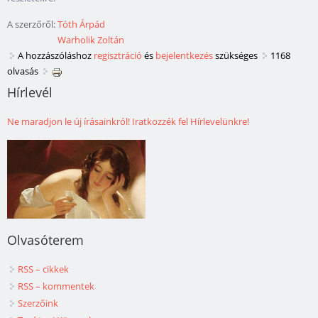
A szerzőről:
Tóth Árpád
Warholik Zoltán
A hozzászóláshoz
regisztráció
és
bejelentkezés
szükséges
1168
olvasás
Hírlevél
Ne maradjon le új írásainkról! Iratkozzék fel Hírlevelünkre!
Olvasóterem
RSS – cikkek
RSS – kommentek
Szerzőink