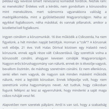
például egy kevéssé ismert reneszánsz komédiát fordítok. Néztek rám:
ez menekülés? Érdekes volt a kérdés, nem gondoltam a kórusosdira
mint menekülésre, mert számomra ugyanakkora valóság a
madrigálkomédia, mint a gyűlöletbeszéd Magyarországon. Néha az
egyikkel foglalkozom, néha másikkal, és vannak pillanatok, amikor a
közélettel kell foglalkozni.
Ingyen csinálom a kórusmunkát. 16 éve működik a Csíkszerda, ha nem
figyelünk, a hét minden napját betöltjük. Honnan a “csík”? A kórusnak
volt elődje, 21 éve. Volt Halas Dórival közösen egy Halastó nevű
kórusunk, ennek egyik része vált Csíkszerdává. Úgy szerettük volna a
kórusosdit csinálni, ahogyan kevesen csinálják Magyarországon.
Nagyon erős kórushagyomány van nálunk, ennek én is élvezője vagyok,
bevallom őszintén, de máshogy szeretném csinálni. Ez nem ellenkórus,
senki ellen nem vagyok, de nagyon sok minden másként működik
nálunk, mint a legtöbb kórusban. Ennek kifejezője volt, hogy nem
szerettünk volna hagyományos nevet. Azt tudtuk, hogy csíkosban
fogunk fellépni: az lesz az egyenruhánk, hogy mindenki a saját maga
csíkos ruháját veszi fel.
Alapvetően nem szeretek pályázni. Arról is van szó, hogy a szabadság