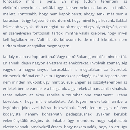
fontosabb mint a pénz. Én meg tudom teremteni az
életkörülményeimet anélkül, hogy fizessen nekem a kórus – a tanítás
mellett. Fontosabb, hogy nem kapok pénzt, ahogy senki más sem a
kórusban, és így teljesen én döntöm el, hogy mivel foglalkozunk. Sokkal
lelkesebb vagyok, több energiát tudok mozgatni egy olyan ügyért, amit
én személyesen fontosnak tartok, mintha valaki kijelölné, hogy mivel
kell foglalkoznom. Volt fizetős kórusom is, de mind lekoptak, nem
tudtam olyan energiákat megmozgatni.
Kodály ma másképp tanítana? Vagy nem? Sokan gondolják mindkettőt.
Én annak idején nagyon élveztem az énekórákat. Involvált személyiség
vagyok, a hagyományos kórusokban is megtaláltam az élvezetet,
nincsenek drámai emlékeim. Ugyanakkor pedagógusként tapasztalom:
nem minden működik úgy, mint 20 éve. Engem az osztályteremben az
érdekel: benne vannak-e a hallgatók, a gyerekek abban, amit csinálnak,
tehát nekem az aktív zenélés a “number one statement”. Utána
következik, hogy mit énekeltetek. Azt fogom énekeltetni amibe a
legtöbben jókedvvel, bátran beleszállnak. Ezzel ellene megyek néhány
kodályista, néhány konzervatív pedagógusnak, gyakran kerülök
véleménykülönbségbe, de inkább úgy mondom, hogy sajátosabb
elveim vannak. Amelyekről érzem, hogy nekem valók, hogy én azt úgy