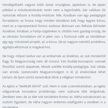
Vendégelőadó vagyok több ázsiai országban, Japánban is, de Japán
például a művészetoktatás terén nem a legerősebb, bár valóban ők
nyitottak először a Kodály-módszer felé. Ázsiában van egy pedagógiai
forradalom, ez hozza, hogy minden iskolában kell, hogy legyen kórus,
mert ez a reprezentáció fontos eszköze. Biztosan van felfutás Dél-kelet
Ázsiában, Kínában, a Fülöp-szigeteken is. Utóbbi nem gazdag ország, de
az oktatási forradalom ott is jelen van, s fontossá válik az iskolákban
egy-egy művészeti projekt, pl. a kórus. De ez nagyon sokrétű probléma,
egyfajta elitizmust is magával hoz.
De hogy milyen kedve van az embernek az énekhez, az sok mindentől
függ. És Magyarország nem áll rosszul. Van Kodály-koncepció, vannak
filozófiai szintű alapelvek, létezik sokféle Kodály-pedagógia. Sok oldala
van ennek, szerencsére Magyarországon is él, jó énekórákat lehet
tartani, de ilyen szintű zeneórákat látok a világban mindenhol.
Az egész a “dedikált időről” szól. Nem is csak a zenoktatásban, az egész
világunknak korszakos problémája: nem szánunk időt dolgoknak.
Zenében sem, de az élet sok területére fontos ez. Néha szórakoztató az
osztott figyelem, de néha nagyon érdemes odafigyelni a zenében is a
részletekre.