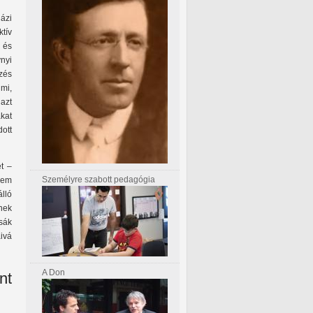
ázi
tív
 és
nyi
zés
mi,
azt
kat
ott
et –
Személyre szabott pedagógia
nem
lló
nek
tsák
ivá
A Don
nt