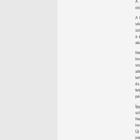
A 
ol
A 
vé
sz
a 
ak
Ne
ho
vi
al
le
és
fe
pé
Íg
sz
Ne
he
Új
in