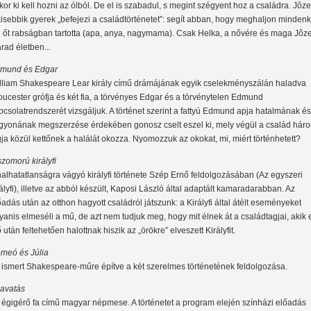
kor ki kell hozni az ólból. De el is szabadul, s megint szégyent hoz a családra. Jôze
kisebbik gyerek „befejezi a családtörténetet”: segít abban, hogy meghaljon mindenk
i őt rabságban tartotta (apa, anya, nagymama). Csak Helka, a nővére és maga Jôz
rad életben...
mund és Edgar
lliam Shakespeare Lear király című drámájának egyik cselekményszálán haladva
oucester grófja és két fia, a törvényes Edgar és a törvénytelen Edmund
pcsolatrendszerét vizsgáljuk. A történet szerint a fattyú Edmund apja hatalmának és
gyonának megszerzése érdekében gonosz cselt eszel ki, mely végül a család hár
gja közül kettőnek a halálát okozza. Nyomozzuk az okokat, mi, miért történhetett?
szomorú királyfi
halhatatlanságra vágyó királyfi története Szép Ernő feldolgozásában (Az egyszeri
rályfi), illetve az abból készült, Kaposi László által adaptált kamaradarabban. Az
őadás után az otthon hagyott családról játszunk: a Királyfi által átélt eseményeket
yanis elmeséli a mű, de azt nem tudjuk meg, hogy mit élnek át a családtagjai, akik 
ő után feltehetően halottnak hiszik az „örökre” elveszett Királyfit.
meó és Júlia
 ismert Shakespeare-műre építve a két szerelmes történetének feldolgozása.
avatás
 égigérő fa című magyar népmese. A történetet a program elején színházi előadás