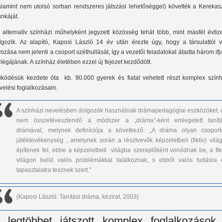
alamint nem utolsó sorban rendszeres játszási lehetőséggel) követték a Kerekasz
nkáját.
 alternatív színházi műhelyként jegyzett közösség tehát több, mint másfél évtiz
lgozik. Az alapító, Kaposi László 14 év után érezte úgy, hogy a társulattól v
vozása nem jelenti a csoport széthullását, így a vezetői feladatokat átadta három if
llégájának. A színház életében ezzel új fejezet kezdődött.
ködésük kezdete óta kb. 90.000 gyerek és fiatal vehetett részt komplex szính
velési foglalkozásain.
A színházi nevelésben dolgozók használnak drámapedagógiai eszközöket, 
nem összetévesztendő a módszer a „dráma”-ként emlegetett tanítá
drámával, melynek definíciója a következő: „A dráma olyan csoport
játéktevékenység , amelynek során a résztvevők képzeletbeli (fiktív) világ
építenek fel, ebbe a képzeletbeli világba szereplőként vonódnak be, a fikt
világon belül valós problémákkal találkoznak, s ebből valós tudásra 
tapasztalatra tesznek szert.”
(Kaposi László: Tanítási dráma, kézirat, 2003)
 legtöbbet játszott komplex foglalkozások