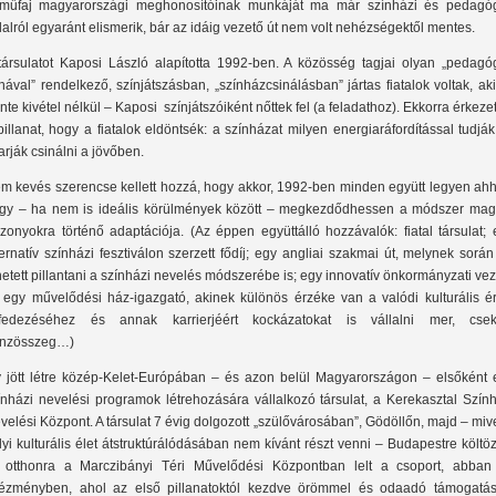
műfaj magyarországi meghonosítóinak munkáját ma már színházi és pedagóg
dalról egyaránt elismerik, bár az idáig vezető út nem volt nehézségektől mentes.
társulatot Kaposi László alapította 1992-ben. A közösség tagjai olyan „pedagóg
nával” rendelkező, színjátszásban, „színházcsinálásban” jártas fiatalok voltak, ak
inte kivétel nélkül – Kaposi színjátszóiként nőttek fel (a feladathoz). Ekkorra érkezet
pillanat, hogy a fiatalok eldöntsék: a színházat milyen energiaráfordítással tudjá
arják csinálni a jövőben.
m kevés szerencse kellett hozzá, hogy akkor, 1992-ben minden együtt legyen ahh
gy – ha nem is ideális körülmények között – megkezdődhessen a módszer mag
szonyokra történő adaptációja. (Az éppen együttálló hozzávalók: fiatal társulat;
ternatív színházi fesztiválon szerzett fődíj; egy angliai szakmai út, melynek sorá
hetett pillantani a színházi nevelés módszerébe is; egy innovatív önkormányzati ve
 egy művelődési ház-igazgató, akinek különös érzéke van a valódi kulturális ér
lfedezéséhez és annak karrierjéért kockázatokat is vállalni mer, csek
nzösszeg…)
y jött létre közép-Kelet-Európában – és azon belül Magyarországon – elsőként 
ínházi nevelési programok létrehozására vállalkozó társulat, a Kerekasztal Szín
velési Központ. A társulat 7 évig dolgozott „szülővárosában”, Gödöllőn, majd – miv
lyi kulturális élet átstruktúrálódásában nem kívánt részt venni – Budapestre költöz
 otthonra a Marczibányi Téri Művelődési Központban lelt a csoport, abban
tézményben, ahol az első pillanatoktól kezdve örömmel és odaadó támogatás