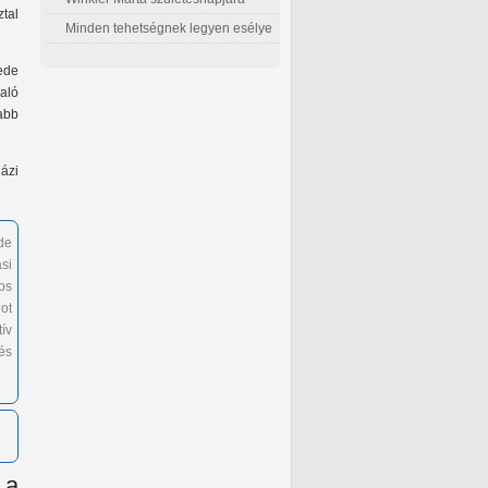
tal
Minden tehetségnek legyen esélye
ede
aló
jabb
ázi
de
si
os
ot
ív
és
 a