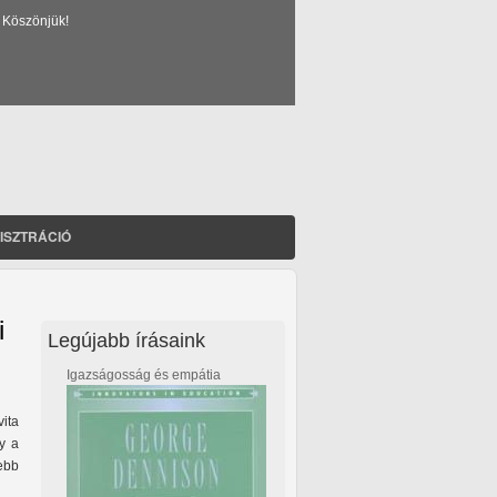
 Köszönjük!
ISZTRÁCIÓ
i
Legújabb írásaink
Igazságosság és empátia
ita
gy a
ebb