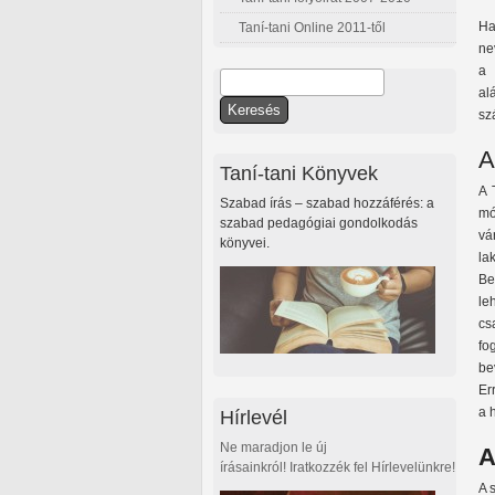
Ha
Taní-tani Online 2011-től
ne
a 
Keresés
al
Keresés űrlap
sz
A
Taní-tani Könyvek
A 
Szabad írás – szabad hozzáférés: a
mó
szabad pedagógiai gondolkodás
vá
könyvei.
la
Be
le
cs
fo
be
Er
a 
Hírlevél
Ne maradjon le új
A
írásainkról! Iratkozzék fel Hírlevelünkre!
A 