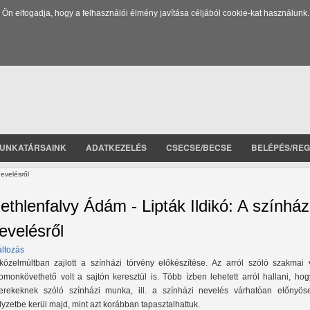
 elfogadja, hogy a felhasználói élmény javítása céljából cookie-kat használunk.
UNKATÁRSAINK
ADATKEZELÉS
CSECSE/BECSE
BELÉPÉS/REG
nevelésről
ethlenfalvy Ádám - Lipták Ildikó: A színház
evelésről
áltozás
közelmúltban zajlott a színházi törvény előkészítése. Az arról szóló szakmai v
omonkövethető volt a sajtón keresztül is. Több ízben lehetett arról hallani, ho
erekeknek szóló színházi munka, ill. a színházi nevelés várhatóan előnyös
lyzetbe kerül majd, mint azt korábban tapasztalhattuk.