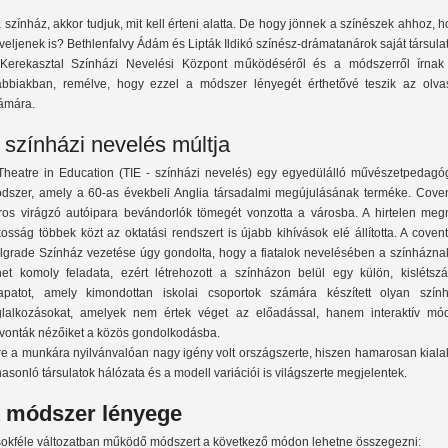
 színház, akkor tudjuk, mit kell érteni alatta. De hogy jönnek a színészek ahhoz, 
veljenek is? Bethlenfalvy Ádám és Lipták Ildikó színész-drámatanárok saját társula
Kerekasztal Színházi Nevelési Központ működéséről és a módszerről írnak
ábbiakban, remélve, hogy ezzel a módszer lényegét érthetővé teszik az olva
ámára.
 színházi nevelés múltja
Theatre in Education (TIE - színházi nevelés) egy egyedülálló művészetpedagóg
dszer, amely a 60-as évekbeli Anglia társadalmi megújulásának terméke. Coven
ros virágzó autóipara bevándorlók tömegét vonzotta a városba. A hirtelen megn
kosság többek közt az oktatási rendszert is újabb kihívások elé állította. A covent
lgrade Színház vezetése úgy gondolta, hogy a fiatalok nevelésében a színháznak
het komoly feladata, ezért létrehozott a színházon belül egy külön, kislétsz
apatot, amely kimondottan iskolai csoportok számára készített olyan szính
glalkozásokat, amelyek nem értek véget az előadással, hanem interaktív mó
vonták nézőiket a közös gondolkodásba.
re a munkára nyilvánvalóan nagy igény volt országszerte, hiszen hamarosan kiala
hasonló társulatok hálózata és a modell variációi is világszerte megjelentek.
 módszer lényege
sokféle változatban működő módszert a következő módon lehetne összegezni: