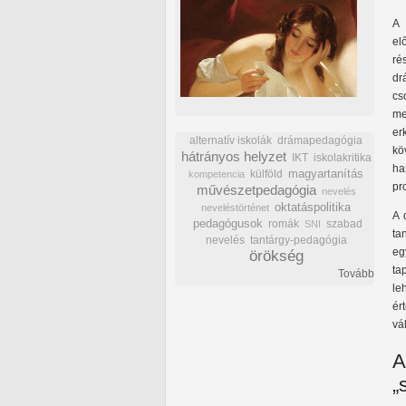
A 
el
ré
dr
cs
me
er
alternatív iskolák
drámapedagógia
kö
hátrányos helyzet
IKT
iskolakritika
ha
külföld
magyartanítás
kompetencia
pr
művészetpedagógia
nevelés
oktatáspolitika
neveléstörténet
A 
pedagógusok
romák
szabad
SNI
ta
nevelés
tantárgy-pedagógia
eg
örökség
ta
Tovább
le
ér
vá
A
„