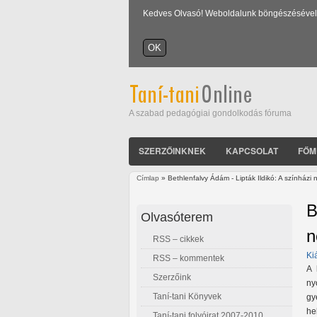
Kedves Olvasó! Weboldalunk böngészésével Ön
A szabad pedagógiai gondolkodás fóruma
SZERZŐINKNEK
KAPCSOLAT
FŐM
Címlap
» Bethlenfalvy Ádám - Lipták Ildikó: A színházi 
Jelenlegi hely
B
Olvasóterem
n
RSS – cikkek
Ki
RSS – kommentek
A 
Szerzőink
ny
Taní-tani Könyvek
gy
he
Taní-tani folyóirat 2007-2010