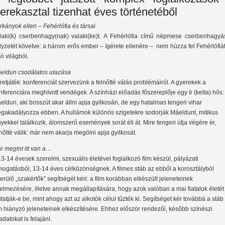
erekasztal tizenhat éves történetéből
rkányok ellen – Fehérlófia és társai
laki(k) cserbenhagy(nak) valaki(ke)t. A Fehérlófia című népmese cserbenhagyá
lyzetét követve: a három erős ember – ígérete ellenére – nem húzza fel Fehérlófiá
só világból.
eldun csodálatos utazása
retjáték: konferenciát szervezünk a felnőtté válás problémáiról. A gyerekek a
nferenciára meghívott vendégek. A színházi előadás főszereplője egy ír (kelta) hős:
eldun, aki bosszút akar állni apja gyilkosán, de egy hatalmas tengeri vihar
gakadályozza ebben. A hullámok különös szigetekre sodorják Máeldunt, mitikus
nyekkel találkozik, álomszerű események sorát éli át. Mire tengeri útja végére ér,
lnőtté válik: már nem akarja megölni apja gyilkosát.
r megint itt van a…
13-14 évesek szerelmi, szexuális életével foglalkozó film készül, pályázati
mogatásból, 13-14 éves célközönségnek. A filmes stáb az ebből a korosztályból
kerülő „szakértők” segítségét kéri: a film korábban elkészült jeleneteinek
telmezésére, illetve annak megállapítására, hogy azok valóban a mai fiatalok életét
tatják-e be, mint ahogy azt az alkotók célul tűzték ki. Segítséget kér továbbá a stáb
lm hiányzó jeleneteinek elkészítésére. Ehhez először rendezői, később színészi
adatokat is felajánl.