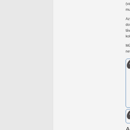
(v
mu
Az
do
tá
ko
Mű
ne
A