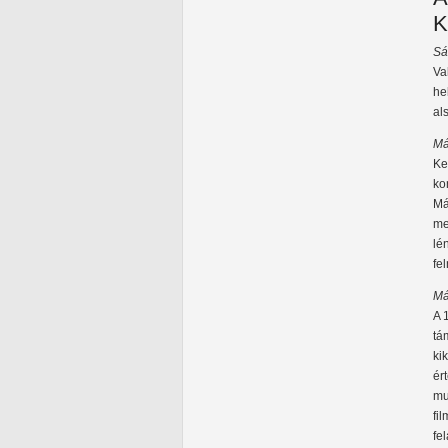
K
Sá
Va
he
al
Má
Ke
ko
Má
me
lé
fe
Má
A 
tá
ki
ér
mu
fi
fel