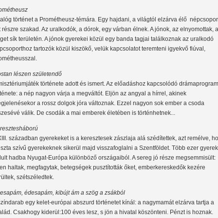
ométheusz
alóg történet a Prométheusz-témára. Egy hajdani, a világtól elzárva élő népcsopor
t részre szakad. Az uralkodók, a dórok, egy várban élnek. A jónok, az elnyomottak, 
iget sík területén. A jónok gyerekei közül egy banda tagjai találkoznak az uralkodó
pcsoporthoz tartozók közül kiszökő, velük kapcsolatot teremteni igyekvő fiúval,
ométheusszal.
stan lészen születendő
misztériumjáték története adott és ismert. Az előadáshoz kapcsolódó drámaprogra
rténete: a nép nagyon várja a megváltót. Eljön az angyal a hírrel, akinek
gjelenésekor a rossz dolgok jóra változnak. Ezzel nagyon sok ember a csoda
szesévé válik. De csodák a mai emberek életében is történhetnek...
resztesháború
XIII. században gyerekeket is a keresztesek zászlaja alá szédítettek, azt remélve, h
tiszta szívű gyerekeknek sikerül majd visszafoglalni a Szentföldet. Több ezer gyerek
dult hadba Nyugat-Európa különböző országaiból. A sereg jó része megsemmisült:
en haltak, megfagytak, betegségek pusztították őket, emberkereskedők kezére
rültek, szétszéledtek.
esapám, édesapám, kibújt ám a szög a zsákból
színdarab egy kelet-európai abszurd történetet kínál: a nagymamát elzárva tartja a
alád. Csakhogy kiderül:100 éves lesz, s jön a hivatal köszönteni. Pénzt is hoznak.