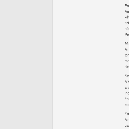
Pr
An
ké
sz
né
Pr
Mo
A 
tö
me
ré
Ke
A 
a 
in
éh
ke
Éd
A 
cs