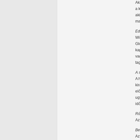
Ak
a 
ak
ma
Ed
Wi
Gl
ka
va
ta
A 
A 
ki
el
ug
id
Ró
Az
Be
Az