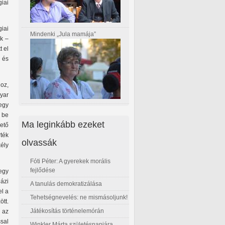
iai
iai
Mindenki „Jula mamája”
ik –
t el
k és
oz,
yar
 egy
n be
Ma leginkább ezeket
zető
ték
olvassák
ély
Fóti Péter: A gyerekek morális
fejlődése
egy
házi
A tanulás demokratizálása
el a
Tehetségnevelés: ne mismásoljunk!
ött.
Játékosítás történelemórán
 az
sal
Winkler Márta születésnapjára