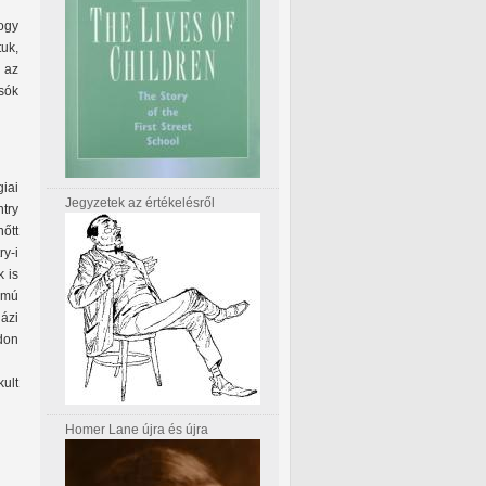
hogy
tuk,
 az
sók
iai
Jegyzetek az értékelésről
try
őtt
ry-i
 is
ámú
ázi
don
kult
Homer Lane újra és újra