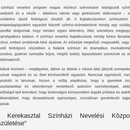
színházi nevelési program magas művészi színvonalon kidolgozott szính
őadásból és a nézők – általános iskolai vagy gimnáziumi diákcsoport – ak
szvételére épülő feldolgozó részből áll. A foglalkozásokon színészként
ámapedagógusként egyaránt képzett színész-drámatanárok mindig egy osztály
oporttal dolgoznak, hogy minden egyes vélemény, ötlet, személyes megjegy
ghallgatásra találjon. A színházi nevelési foglalkozások mindig fontos társadal
kölcsi, emberi problémák köré épülnek. Az előadást megelőző, megszakító, vagy 
vető feldolgozó részekben a fiatalok színházi és dramatikus munkaformá
sználva, gyakran szerepbe bújva, megélt tudást, tapasztalatot szereznek az ad
oblémakörről.
diákok közösen – megfigyelve, átélve az általuk s mások által játszott szerepek
nulnak magukról és az őket körülvevőkről egyaránt. Nemcsak egymásról, ha
ymástól is tanulnak, hiszen a műfaj alaptézise, hogy a gyerekek öná
pasztalatokkal és véleménnyel rendelkező autonóm személyiségek, akik
hetőséget kell teremteni, hogy biztonságos környezetben tegyék próbára és alakí
tékrendjüket, hogy társadalmunk egészséges, szociálisan gondolkodó tagja
ljanak.
 Kerekasztal Színházi Nevelési Közpo
születése”