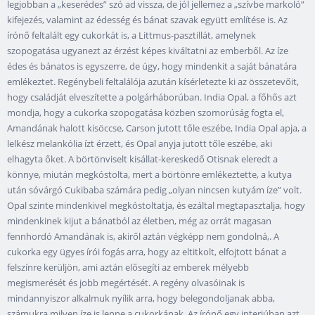
legjobban a „keserédes” szó ad vissza, de jól jellemez a „szívbe markoló”
kifejezés, valamint az édesség és bánat szavak együtt említése is. Az
írónő feltalált egy cukorkát is, a Littmus-pasztillát, amelynek
szopogatása ugyanezt az érzést képes kiváltatni az emberből. Az íze
édes és bánatos is egyszerre, de úgy, hogy mindenkit a saját bánatára
emlékeztet. Regénybeli feltalálója azután kísérletezte ki az összetevőit,
hogy családját elveszítette a polgárháborúban. India Opal, a főhős azt
mondja, hogy a cukorka szopogatása közben szomorúság fogta el,
Amandának halott kisöccse, Carson jutott tőle eszébe, India Opal apja, a
lelkész melankólia ízt érzett, és Opal anyja jutott tőle eszébe, aki
elhagyta őket. A börtönviselt kisállat-kereskedő Otisnak eleredt a
könnye, miután megkóstolta, mert a börtönre emlékeztette, a kutya
után sóvárgó Cukibaba számára pedig „olyan nincsen kutyám íze” volt.
Opal szinte mindenkivel megkóstoltatja, és ezáltal megtapasztalja, hogy
mindenkinek kijut a bánatból az életben, még az orrát magasan
fennhordó Amandának is, akiről aztán végképp nem gondolná,. A
cukorka egy ügyes írói fogás arra, hogy az eltitkolt, elfojtott bánat a
felszínre kerüljön, ami aztán elősegíti az emberek mélyebb
megismerését és jobb megértését. A regény olvasóinak is
mindannyiszor alkalmuk nyílik arra, hogy belegondoljanak abba,
számukra milyen íze is lenne a cukorkának. Az írónő egy interjúban azt