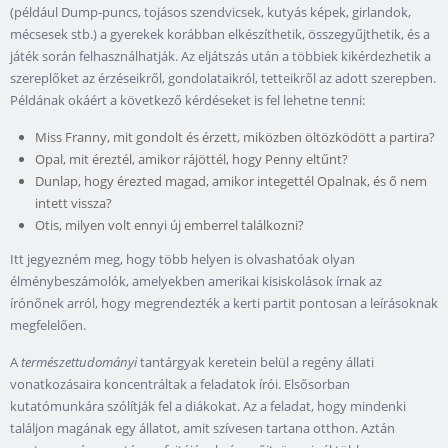
(például Dump-puncs, tojásos szendvicsek, kutyás képek, girlandok,
mécsesek stb.) a gyerekek korábban elkészíthetik, összegyűjthetik, és a
játék során felhasználhatják. Az eljátszás után a többiek kikérdezhetik a
szereplőket az érzéseikről, gondolataikról, tetteikről az adott szerepben.
Példának okáért a következő kérdéseket is fel lehetne tenni:
Miss Franny, mit gondolt és érzett, miközben öltözködött a partira?
Opal, mit éreztél, amikor rájöttél, hogy Penny eltűnt?
Dunlap, hogy érezted magad, amikor integettél Opalnak, és ő nem
intett vissza?
Otis, milyen volt ennyi új emberrel találkozni?
Itt jegyezném meg, hogy több helyen is olvashatóak olyan
élménybeszámolók, amelyekben amerikai kisiskolások írnak az
írónőnek arról, hogy megrendezték a kerti partit pontosan a leírásoknak
megfelelően.
A
természettudományi
tantárgyak keretein belül a regény állati
vonatkozásaira koncentráltak a feladatok írói. Elsősorban
kutatómunkára szólítják fel a diákokat. Az a feladat, hogy mindenki
találjon magának egy állatot, amit szívesen tartana otthon. Aztán