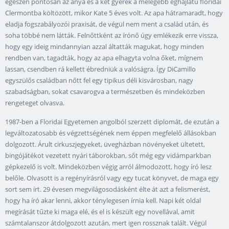
egészen pontosan az anya és a két gyerek a melegebb éghajlatú floridai
Clermontba költözött, mikor Kate 5 éves volt. Az apa hátramaradt, hogy
eladja fogszabályozói praxisát, de végül nem ment a család után, és
soha többé nem látták. Felnőttként az írónő úgy emlékezik erre vissza,
hogy egy ideig mindannyian azzal áltatták magukat, hogy minden
rendben van, tagadták, hogy az apa elhagyta volna őket, mígnem
lassan, csendben rá kellett ébredniük a valóságra. Így DiCamillo
egyszülős családban nőtt fel egy tipikus déli kisvárosban, nagy
szabadságban, sokat csavarogva a természetben és mindeközben
rengeteget olvasva.
1987-ben a Floridai Egyetemen angolból szerzett diplomát, de ezután a
legváltozatosabb és végzettségének nem éppen megfelelő állásokban
dolgozott. Árult cirkuszjegyeket, üvegházban növényeket ültetett,
bingójátékot vezetett nyári táborokban, sőt még egy vidámparkban
gépkezelő is volt. Mindeközben végig arról álmodozott, hogy író lesz
belőle. Olvasott is a regényírásról vagy egy tucat könyvet, de maga egy
sort sem írt. 29 évesen megvilágosodásként élte át azt a felismerést,
hogy ha író akar lenni, akkor ténylegesen írnia kell. Napi két oldal
megírását tűzte ki maga elé, és el is készült egy novellával, amit
számtalanszor átdolgozott azután, mert igen rossznak talált. Végül