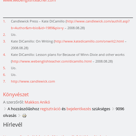
www.webenglishteacher.com
1.
Candlewick Press – Kate DiCamillo (
http://www.candlewick.com/authill.asp?
b=Author&m=bio&id=1989&pix=y
– 2008.08.28)
2.
Uo.
3.
Kate DiCamillo: On Writing (
http://www.katedicamillo.com/onwrit2.html
–
2008.08.28)
4.
Kate DiCamillo: Lesson plans for Because of Winn-Dixie and other works
(
http://www.webenglishteacher.com/dicamillo.html
– 2008.08.28)
5.
Uo.
6.
Uo.
7.
http://www.candlewick.com
Könyvészet
A szerzőről:
Makkos Anikó
A hozzászóláshoz
regisztráció
és
bejelentkezés
szükséges
9096
olvasás
Hírlevél