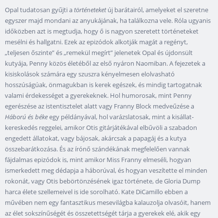
Opal tudatosan gyűjti a
történeteket
új barátairól, amelyeket el szeretne
egyszer majd mondani az anyukájának, ha találkozna vele. Róla ugyanis
időközben azt is megtudja, hogy ő is nagyon szeretett történeteket
mesélni és hallgatni. Ezek az epizódok alkotják magát a regényt,
„teljesen őszinte” és „remekül megírt” jelenetek Opal és újdonsült
kutyája, Penny közös életéből az első nyáron Naomiban. A fejezetek a
kisiskolások számára egy szuszra kényelmesen elolvasható
hosszúságúak, önmagukban is kerek egészek, és mindig tartogatnak
valami érdekességet a gyerekeknek. Hol humorosak, mint Penny
egerészése az istentisztelet alatt vagy Franny Block medveűzése a
Háború és béke
egy példányával, hol varázslatosak, mint a kisállat-
kereskedés reggelei, amikor Otis gitárjátékával elbűvöli a szabadon
engedett állatokat, vagy bájosak, akárcsak a papagáj és a kutya
összebarátkozása. És az írónő szándékának megfelelően vannak
fájdalmas epizódok is, mint amikor Miss Franny elmeséli, hogyan
ismerkedett meg dédapja a háborúval, és hogyan veszítette el minden
rokonát, vagy Otis bebörtönzésének igaz története, de Gloria Dump
harca élete szellemeivel is ide sorolható. Kate DiCamillo ebben a
művében nem egy fantasztikus mesevilágba kalauzolja olvasóit, hanem
az élet sokszínűségét és összetettségét tárja a gyerekek elé, akik egy