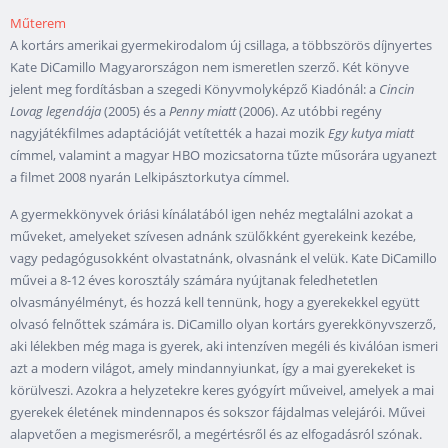
Műterem
A kortárs amerikai gyermekirodalom új csillaga, a többszörös díjnyertes
Kate DiCamillo Magyarországon nem ismeretlen szerző. Két könyve
jelent meg fordításban a szegedi Könyvmolyképző Kiadónál: a
Cincin
Lovag legendája
(2005) és a
Penny miatt
(2006). Az utóbbi regény
nagyjátékfilmes adaptációját vetítették a hazai mozik
Egy kutya miatt
címmel, valamint a magyar HBO mozicsatorna tűzte műsorára ugyanezt
a filmet 2008 nyarán Lelkipásztorkutya címmel.
A gyermekkönyvek óriási kínálatából igen nehéz megtalálni azokat a
műveket, amelyeket szívesen adnánk szülőkként gyerekeink kezébe,
vagy pedagógusokként olvastatnánk, olvasnánk el velük. Kate DiCamillo
művei a 8-12 éves korosztály számára nyújtanak feledhetetlen
olvasmányélményt, és hozzá kell tennünk, hogy a gyerekekkel együtt
olvasó felnőttek számára is. DiCamillo olyan kortárs gyerekkönyvszerző,
aki lélekben még maga is gyerek, aki intenzíven megéli és kiválóan ismeri
azt a modern világot, amely mindannyiunkat, így a mai gyerekeket is
körülveszi. Azokra a helyzetekre keres gyógyírt műveivel, amelyek a mai
gyerekek életének mindennapos és sokszor fájdalmas velejárói. Művei
alapvetően a megismerésről, a megértésről és az elfogadásról szónak.