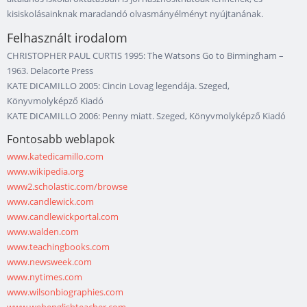
kisiskolásainknak maradandó olvasmányélményt nyújtanának.
Felhasznált irodalom
CHRISTOPHER PAUL CURTIS 1995: The Watsons Go to Birmingham –
1963. Delacorte Press
KATE DICAMILLO 2005: Cincin Lovag legendája. Szeged,
Könyvmolyképző Kiadó
KATE DICAMILLO 2006: Penny miatt. Szeged, Könyvmolyképző Kiadó
Fontosabb weblapok
www.katedicamillo.com
www.wikipedia.org
www2.scholastic.com/browse
www.candlewick.com
www.candlewickportal.com
www.walden.com
www.teachingbooks.com
www.newsweek.com
www.nytimes.com
www.wilsonbiographies.com