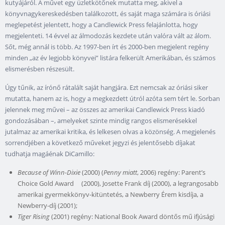
kutyájáról. A művet egy üzletkötőnek mutatta meg, akivel a
könyvnagykereskedésben találkozott, és saját maga számára is óriási
meglepetést jelentett, hogy a Candlewick Press felajánlotta, hogy
megjelenteti. 14 évvel az álmodozás kezdete után valóra vált az álom.
Sőt, még annál is több. Az 1997-ben írt és 2000-ben megjelent regény
minden „az év legjobb könyvei” listára felkerült Amerikában, és számos
elismerésben részesült.
Úgy tűnik, az írónő rátalált saját hangjára. Ezt nemcsak az óriási siker
mutatta, hanem az is, hogy a megkezdett útról azóta sem tért le. Sorban
jelennek meg művei – az összes az amerikai Candlewick Press kiadó
gondozásában –, amelyeket szinte mindig rangos elismerésekkel
jutalmaz az amerikai kritika, és lelkesen olvas a közönség. A megjelenés
sorrendjében a következő műveket jegyzi és jelentősebb díjakat
tudhatja magáénak DiCamillo:
Because of Winn-Dixie
(2000) (
Penny miatt
, 2006) regény: Parent’s
Choice Gold Award (2000), Josette Frank díj (2000), a legrangosabb
amerikai gyermekkönyv-kitüntetés, a Newberry Érem kisdíja, a
Newberry-díj (2001);
Tiger Rising
(2001) regény: National Book Award döntős mű ifjúsági