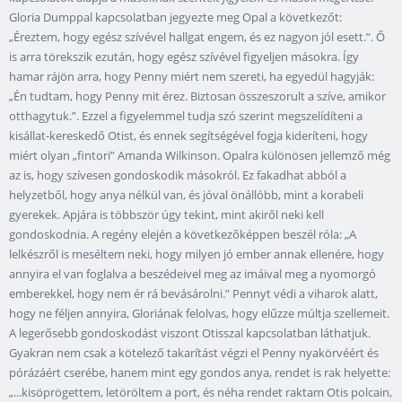
Gloria Dumppal kapcsolatban jegyezte meg Opal a következőt:
„Éreztem, hogy egész szívével hallgat engem, és ez nagyon jól esett.”. Ő
is arra törekszik ezután, hogy egész szívével figyeljen másokra. Így
hamar rájön arra, hogy Penny miért nem szereti, ha egyedül hagyják:
„Én tudtam, hogy Penny mit érez. Biztosan összeszorult a szíve, amikor
otthagytuk.”. Ezzel a figyelemmel tudja szó szerint megszelídíteni a
kisállat-kereskedő Otist, és ennek segítségével fogja kideríteni, hogy
miért olyan „fintori” Amanda Wilkinson. Opalra különösen jellemző még
az is, hogy szívesen gondoskodik másokról. Ez fakadhat abból a
helyzetből, hogy anya nélkül van, és jóval önállóbb, mint a korabeli
gyerekek. Apjára is többször úgy tekint, mint akiről neki kell
gondoskodnia. A regény elején a következőképpen beszél róla: „A
lelkészről is meséltem neki, hogy milyen jó ember annak ellenére, hogy
annyira el van foglalva a beszédeivel meg az imáival meg a nyomorgó
emberekkel, hogy nem ér rá bevásárolni.” Pennyt védi a viharok alatt,
hogy ne féljen annyira, Gloriának felolvas, hogy elűzze múltja szellemeit.
A legerősebb gondoskodást viszont Otisszal kapcsolatban láthatjuk.
Gyakran nem csak a kötelező takarítást végzi el Penny nyakörvéért és
pórázáért cserébe, hanem mint egy gondos anya, rendet is rak helyette:
„...kisöprögettem, letöröltem a port, és néha rendet raktam Otis polcain,