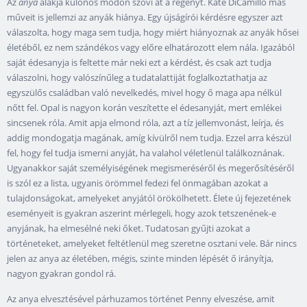
Az
anya
alakja különös módon szövi át a regényt. Kate DiCamillo más
műveit is jellemzi az anyák hiánya. Egy újságírói kérdésre egyszer azt
válaszolta, hogy maga sem tudja, hogy miért hiányoznak az anyák hősei
életéből, ez nem szándékos vagy előre elhatározott elem nála. Igazából
saját édesanyja is feltette már neki ezt a kérdést, és csak azt tudja
válaszolni, hogy valószínűleg a tudatalattiját foglalkoztathatja az
egyszülős családban való nevelkedés, mivel hogy ő maga apa nélkül
nőtt fel. Opal is nagyon korán veszítette el édesanyját, mert emlékei
sincsenek róla. Amit apja elmond róla, azt a tíz jellemvonást, leírja, és
addig mondogatja magának, amíg kívülről nem tudja. Ezzel arra készül
fel, hogy fel tudja ismerni anyját, ha valahol véletlenül találkoznának.
Ugyanakkor saját személyiségének megismeréséről és megerősítéséről
is szól ez a lista, ugyanis örömmel fedezi fel önmagában azokat a
tulajdonságokat, amelyeket anyjától örökölhetett. Élete új fejezetének
eseményeit is gyakran aszerint mérlegeli, hogy azok tetszenének-e
anyjának, ha elmesélné neki őket. Tudatosan gyűjti azokat a
történeteket, amelyeket feltétlenül meg szeretne osztani vele. Bár nincs
jelen az anya az életében, mégis, szinte minden lépését ő irányítja,
nagyon gyakran gondol rá.
Az anya elvesztésével párhuzamos történet Penny elveszése, amit