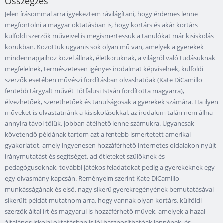
Összegzés
Jelen írásommal arra igyekeztem rávilágítani, hogy érdemes lenne
megfontolni a magyar oktatásban is, hogy kortárs és akár kortárs
külföldi szerzők műveivel is megismertessük a tanulókat már kisiskolás
korukban. Közöttük ugyanis sok olyan mű van, amelyek a gyerekek
mindennapjaihoz közel állnak, életkoruknak, a világról való tudásuknak
megfelelnek, természetesen igényes irodalmat képviselnek, külföldi
szerzők esetében művészi fordításban olvashatóak (Kate DiCamillo
fentebb tárgyalt művét Tótfalusi István fordította magyarra),
élvezhetőek, szerethetőek és tanulságosak a gyerekek számára. Ha ilyen
műveket is olvastatnánk a kisiskolásokkal, az irodalom talán nem állna
annyira távol tőlük, jobban átélhető lenne számukra. Ugyancsak
követendő példának tartom azt a fentebb ismertetett amerikai
gyakorlatot, amely ingyenesen hozzáférhető internetes oldalakon nyújt
iránymutatást és segítséget, ad ötleteket szülőknek és
pedagógusoknak, további játékos feladatokat pedig a gyerekeknek egy-
egy olvasmány kapcsán. Reményeim szerint Kate DiCamillo
munkásságának és első, nagy sikerű gyerekregényének bemutatásával
sikerült példát mutatnom arra, hogy vannak olyan kortárs, külföldi
szerzők által írt és magyarul is hozzáférhető művek, amelyek a hazai
általános iskolai oktatásban is jól hasznosíthatóak lennének, és