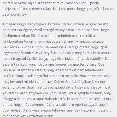
mert ő nem tud olyan szép rendet rakni, mint én.” Végül pedig
kifejezetten Otis kedvéért találja ki a kerti partit, hogy újra gitározhasson
az embereknek.
A megértés gyakran megával hozza a
megbocsátást
is. A legviccesebb
példa erre az égzengéstől rettegő Penny esete. Amint megértik, hogy
félelmében rohan föl-alá és dönt fel mindent és mindenkit a
lakókocsiban Penny, máris megbocsájtják neki. A megbocsájtásra
példaértékű Gloria Dump viselkedése is. Ő szorgalmazza, hogy Opal
legyen megértőbb a Dewberry-fiúkkal, és hívja meg őket a kerti partira,
holott magától Opaltól tudja, hogy ők is boszorkánynak csúfolják. De
azzal is tisztában van, hogy a megismerés a megértés forrása. Opal
Gloriánál szembesül azzal is, hogy az embereket nem feltétlenül a
múltjuk alapján kell megítélni. Mindenki megváltozhat, és ezt az esélyt
meg kell adni minden embernek. Otis és Gloria múltjában is vannak
sötét foltok, és Opal megtudja az apjától azt is, hogy anyja is sok hibát
követett el azon az egyen kívül, ami számukra a legfájdalmasabb, hogy
elhagyta őket. Ezek a tapasztalatok aztán lassacskán hozzásegítik Opalt
ahhoz, hogy más szemmel nézzen a szüleire, megértse apja és anyja
viselkedését. A mű végére egyértelműen máshogy viszonyul hozzájuk,
mint ahogy ezt kezdetben láttuk.