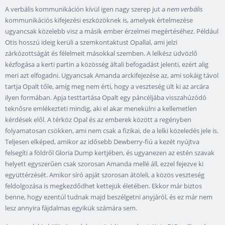
A verbális kommunikáción kívül igen nagy szerep jut a
nem verbális
kommunikációs kifejezési eszközöknek is, amelyek értelmezése
ugyancsak közelebb visz a másik ember érzelmei megértéséhez. Például
Otis hosszú ideig kerüli a szemkontaktust Opallal, ami jelzi
zárkózottságát és félelmeit másokkal szemben. A lelkész üdvözlő
kézfogása a kerti partin a közösség általi befogadást jelenti, ezért alig
meri azt elfogadni. Ugyancsak Amanda arckifejezése az, ami sokáig távol
tartja Opalt tőle, amíg meg nem érti, hogy a veszteség ült ki az arcára
ilyen formában. Apja testtartása Opalt egy páncéljába visszahúzódó
teknősre emlékezteti mindig, aki el akar menekülni a kellemetlen
kérdések elől. A térköz Opal és az emberek között a regényben
folyamatosan csökken, ami nem csak a fizikai, de a lelki közeledés jele is.
Teljesen elképed, amikor az idősebb Dewberry-fiú a kezét nyújtva
felsegíti a földről Gloria Dump kertjében, és ugyanezen az estén szavak
helyett egyszerűen csak szorosan Amanda mellé áll, ezzel fejezve ki
együttérzését. Amikor síró apját szorosan átöleli, a közös veszteség
feldolgozása is megkezdődhet kettejük életében. Ekkor már biztos
benne, hogy ezentúl tudnak majd beszélgetni anyjáról, és ez már nem
lesz annyira fájdalmas egyikük számára sem.