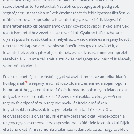
szereplőivel és történeteikkel. A szülők és pedagógusok pedig sok
segítséghez juthatnak a művek értelmezését és feldolgozását illetően. A
műhöz szorosan kapcsolódó feladatokat gyakran kísérik kiegészítő,
ismeretterjesztő kis olvasmányok vagy követik további linkek, amelyek
újabb ismeretekhez vezetik el az olvasókat. Gyakran találkozhatunk
olyan típusú feladatokkal is, amelyek az olvasók élete és a regény között
teremtenek kapcsolatot. Az olvasmányélmény így aktivizálódik, a
feladatok élvezetes játékot jelentenek, és az olvasás a mindennapi élet
részévé válik. Ez az a cél, amit a szülők és pedagógusok, bárhol is éljenek,
szeretnének elérni.
Én a sok lehetséges forrásból egyet választottam ki, az amerikai kiadó
7
honlapjának
a regényre vonatkozó oldalait, és ennek alapján fogom
bemutatni, hogy amerikai tanítók és könyvtárosok milyen feladatokat
dolgoztak ki és próbáltak ki 9-12 éves iskolásokkal a
Penny miatt
című
regény feldolgozására. A regényt nyelv- és irodalomórákon
folytatásokban olvassák fel a gyerekeknek a tanítók, ezekről a
felolvasásokról is olvashatunk élménybeszámolókat. Mindeközben a
regény egyes eseményeihez kapcsolódóan különféle faladatokkal látják
el a tanulókat. Ami számunkra talán szokatlanabb, az az, hogy többféle