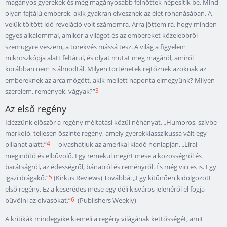
magányos gyerekek és még magányosabb felnőttek népesítik be. Mind
olyan fajtájú emberek, akik gyakran elvesznek az élet rohanásában. A
velük töltött idő reveláció volt számomra. Arra jöttem rá, hogy minden
egyes alkalommal, amikor a világot és az embereket közelebbről
szemügyre veszem, a törekvés mássá tesz. A világ a figyelem
mikroszkópja alatt feltárul, és olyat mutat meg magáról, amiről
korábban nem is álmodtál. Milyen történetek rejtőznek azoknak az
embereknek az arca mögött, akik mellett naponta elmegyünk? Milyen
3
szerelem, remények, vágyak?”
Az első regény
Idézzünk először a regény méltatási közül néhányat. „Humoros, szívbe
markoló, teljesen őszinte regény, amely gyerekklasszikussá vált egy
4
pillanat alatt.”
– olvashatjuk az amerikai kiadó honlapján. „Lírai,
megindító és elbűvölő. Egy remekül megírt mese a közösségről és
barátságról, az édességről, bánatról és reményről. És még vicces is. Egy
5
igazi drágakő.”
(Kirkus Reviews) Továbbá: „Egy kitűnően kidolgozott
első regény. Ez a keserédes mese egy déli kisváros jelenéről el fogja
6
bűvölni az olvasókat.”
(Publishers Weekly)
A kritikák mindegyike kiemeli a regény világának kettősségét, amit