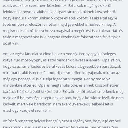
ezzel, és akihez ezért nem közelednek. Ezt a sok magányt sikerül
feloldani Pennynek, akiben Opal igazi társra lel, akinek köszönhető,
hogy elindul a kommunikáció közte és apja között, és aki által egyre
több emberrel, először felnőttel, majd gyerekkel ismerkedik meg. A
megismerés fokról fokra hozza magával a megértést is, a toleranciát, és
talán a megbocsátást is. A negatív érzelmeket fokozatosan felváltják a
pozitívak.
Ami az egész láncolatot elindítja, az a
mosoly.
Penny egy különleges
kutya: tud mosolyogni, és ezzel mindenkit levesz a lábáról. Opal rájön,
hogy ez az ismerkedés és barátkozás kulcsa. „Ügyesebben barátkozol,
mint bárki, akit ismerek.” – mondja elismerően kutyájának, miután az
még egy papagájjal is el tudja fogadtatni magát. Penny mosolya
mindenkire átterjed, Opal is megtanulja tőle, és ennek köszönhetően
barátok hálózata épül ki körülötte. Először felnőttekkel ismerkedik meg,
majd az ő bölcsességük segít neki abban, hogy a körülötte lévő, de nem
kedvelt, mert vele barátkozni nem akaró gyerekek viselkedését is
máshogy kezdje el szemlélni.
Az írónő rengeteg helyen hangsúlyozza a regényben, hogy a jó emberi
kapcsolatok alapja a másoknak szentelt
figyelem
és mások
megértése
.