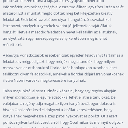
pontosan nézzen utána a fajtájának, és gyűjtsön minél több
információt, aminek segítségével össze tud állítani egy tízes listát a saját
állatáról. Ezt a munkát megtoldották még két kifejezetten kreatív
feladattal. Ezek közül az elsőben olyan hangutánzó szavakat kell
létrehozni, amelyek a gyerekek szerint jól jellemzik a saját állatuk
hangját, illetve a második feladatban nevet kell találni az állatuknak,
amelyet aztán egy névszépségverseny keretében meg is lehet
mérettetni.
A
földrajzi
vonatkozások esetében csak egyetlen feladványt tartalmaz a
feladatsor, mégpedig azt, hogy mérjék meg a tanulók, hogy milyen
messze van az otthonuktól Florida. Más honlapokon azonban lehet
találkozni olyan feladatokkal, amelyek a floridai időjárásra vonatkoznak,
illetve Naomi városka megkeresésére irányulnak.
Talán magunktól el sem tudnánk képzelni, hogy egy regény alapján
milyen
matematikai
jellegű feladatokkal lehet ellátni a tanulókat. De
valójában a regény adja magát az ilyen irányú továbbgondolásra is,
hiszen Opal azért kezd el dolgozni a kisállat-kereskedésben, hogy
kutyájának megvehesse a szép piros nyakörvet és pórázt. Otis ezért
pontos nyilvántartást vezet arról, hogy Opal mikor és mennyit dolgozik.