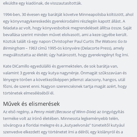
elküldte egy kiadónak, de visszautasították.
1994-ben, 30 évesen egy barátját követve Minneapolisba költözött, ahol
egy könyvnagykereskedés gyerekirodalmi részlegén kapott állást. A
feladata az volt, hogy könyvesboltok megrendeléseit állítsa össze. Saját
bevallása szerint minden művet elolvasott, ami a keze ügyébe került.
Köztük talált rá egy napon Christopher Paul Curtis
The Watsons Go to
Birmingham – 1963
című 1995-ös könyvére (Delacorte Press), amely
megváltoztatta az életét; úgy határozott, hogy gyerekregényt fog írni.
Kate DiCamillo egyedülálló és gyermektelen, de sok barátja van,
valamint 3 gyerek és egy kutya nagynénje. Önmagát szűkszavúan és
lényegre törően a következőképpen jellemzi: alacsony, hangos, utál
főzni, de szeret enni. Nagyon szerencsésnek tartja magát azért, hogy
történetek elmeséléséből él.
Művek és elismerések
Az első regény, a
Penny miatt (Because of Winn-Dixie)
az öngyógyítás
terméke volt az írónő életében. Minnesota legkeményebb telén,
sóvárogva a floridai melegre és a „kutyaelvonás” tüneteitől kutyául
szenvedve elkezdett egy történetet írni a délről, egy kislányról és a