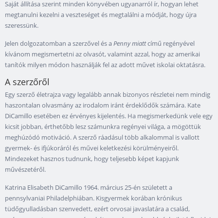
Saját állítása szerint minden könyvében ugyanarról ír, hogyan lehet
megtanulni kezelni a veszteséget és megtalálni a módját, hogy újra
szeressünk.
Jelen dolgozatomban a szerzővel és a
Penny miatt
című regényével
kívánom megismertetni az olvasót, valamint azzal, hogy az amerikai
tanítók milyen módon használják fel az adott művet iskolai oktatásra.
A szerzőről
Egy szerző életrajza vagy legalább annak bizonyos részletei nem mindig
haszontalan olvasmány az irodalom iránt érdeklődők számára. Kate
DiCamillo esetében ez érvényes kijelentés. Ha megismerkedünk vele egy
kicsit jobban, érthetőbb lesz számunkra regényei világa, a mögöttük
meghúzódó motiváció. A szerző ráadásul több alkalommal is vallott
gyermek- és ifjúkoráról és művei keletkezési körülményeiről.
Mindezeket hasznos tudnunk, hogy teljesebb képet kapjunk
művészetéről.
Katrina Elisabeth DiCamillo 1964. március 25-én született a
pennsylvaniai Philadelphiában. Kisgyermek korában krónikus
tüdőgyulladásban szenvedett, ezért orvosai javaslatára a család,