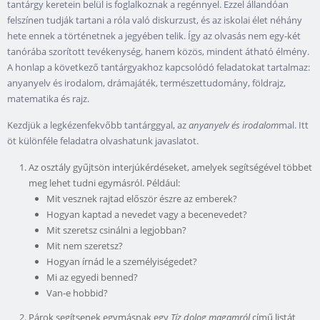
tantárgy keretein belül is foglalkoznak a regénnyel. Ezzel állandóan
felszínen tudják tartani a róla való diskurzust, és az iskolai élet néhány
hete ennek a történetnek a jegyében telik. Így az olvasás nem egy-két
tanórába szorított tevékenység, hanem közös, mindent átható élmény.
A honlap a következő tantárgyakhoz kapcsolódó feladatokat tartalmaz:
anyanyelv és irodalom, drámajáték, természettudomány, földrajz,
matematika és rajz.
Kezdjük a legkézenfekvőbb tantárggyal, az
anyanyelv és irodalom
mal. Itt
öt különféle feladatra olvashatunk javaslatot.
Az osztály gyűjtsön interjúkérdéseket, amelyek segítségével többet
meg lehet tudni egymásról. Például:
Mit vesznek rajtad először észre az emberek?
Hogyan kaptad a nevedet vagy a becenevedet?
Mit szeretsz csinálni a legjobban?
Mit nem szeretsz?
Hogyan írnád le a személyiségedet?
Mi az egyedi benned?
Van-e hobbid?
Párok segítsenek egymásnak egy
Tíz dolog magamról
című listát