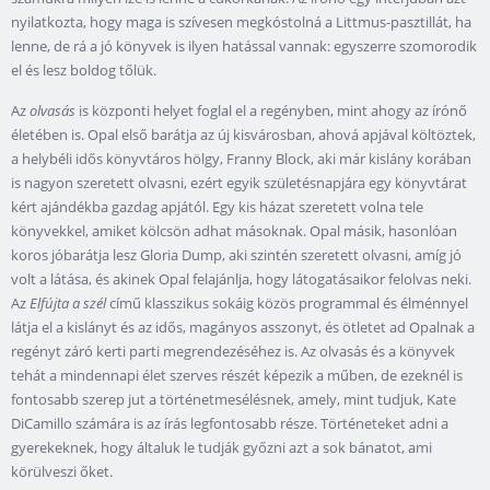
nyilatkozta, hogy maga is szívesen megkóstolná a Littmus-pasztillát, ha
lenne, de rá a jó könyvek is ilyen hatással vannak: egyszerre szomorodik
el és lesz boldog tőlük.
Az
olvasás
is központi helyet foglal el a regényben, mint ahogy az írónő
életében is. Opal első barátja az új kisvárosban, ahová apjával költöztek,
a helybéli idős könyvtáros hölgy, Franny Block, aki már kislány korában
is nagyon szeretett olvasni, ezért egyik születésnapjára egy könyvtárat
kért ajándékba gazdag apjától. Egy kis házat szeretett volna tele
könyvekkel, amiket kölcsön adhat másoknak. Opal másik, hasonlóan
koros jóbarátja lesz Gloria Dump, aki szintén szeretett olvasni, amíg jó
volt a látása, és akinek Opal felajánlja, hogy látogatásaikor felolvas neki.
Az
Elfújta a szél
című klasszikus sokáig közös programmal és élménnyel
látja el a kislányt és az idős, magányos asszonyt, és ötletet ad Opalnak a
regényt záró kerti parti megrendezéséhez is. Az olvasás és a könyvek
tehát a mindennapi élet szerves részét képezik a műben, de ezeknél is
fontosabb szerep jut a történetmesélésnek, amely, mint tudjuk, Kate
DiCamillo számára is az írás legfontosabb része. Történeteket adni a
gyerekeknek, hogy általuk le tudják győzni azt a sok bánatot, ami
körülveszi őket.