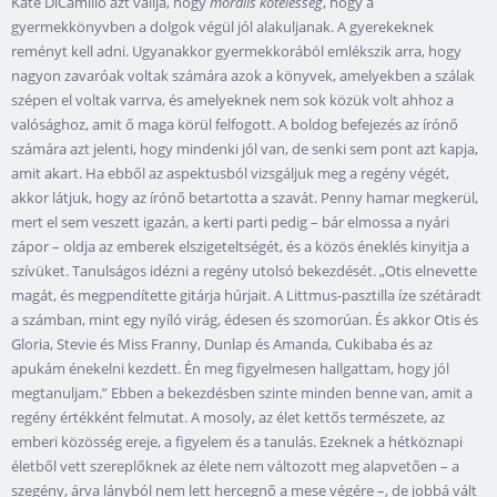
Kate DiCamillo azt vallja, hogy
morális
kötelesség
, hogy a
gyermekkönyvben a dolgok végül jól alakuljanak. A gyerekeknek
reményt kell adni. Ugyanakkor gyermekkorából emlékszik arra, hogy
nagyon zavaróak voltak számára azok a könyvek, amelyekben a szálak
szépen el voltak varrva, és amelyeknek nem sok közük volt ahhoz a
valósághoz, amit ő maga körül felfogott. A boldog befejezés az írónő
számára azt jelenti, hogy mindenki jól van, de senki sem pont azt kapja,
amit akart. Ha ebből az aspektusból vizsgáljuk meg a regény végét,
akkor látjuk, hogy az írónő betartotta a szavát. Penny hamar megkerül,
mert el sem veszett igazán, a kerti parti pedig – bár elmossa a nyári
zápor – oldja az emberek elszigeteltségét, és a közös éneklés kinyitja a
szívüket. Tanulságos idézni a regény utolsó bekezdését. „Otis elnevette
magát, és megpendítette gitárja húrjait. A Littmus-pasztilla íze szétáradt
a számban, mint egy nyíló virág, édesen és szomorúan. És akkor Otis és
Gloria, Stevie és Miss Franny, Dunlap és Amanda, Cukibaba és az
apukám énekelni kezdett. Én meg figyelmesen hallgattam, hogy jól
megtanuljam.” Ebben a bekezdésben szinte minden benne van, amit a
regény értékként felmutat. A mosoly, az élet kettős természete, az
emberi közösség ereje, a figyelem és a tanulás. Ezeknek a hétköznapi
életből vett szereplőknek az élete nem változott meg alapvetően – a
szegény, árva lányból nem lett hercegnő a mese végére –, de jobbá vált