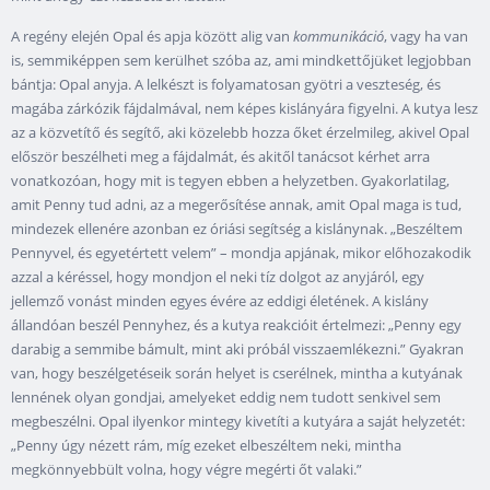
A regény elején Opal és apja között alig van
kommunikáció
, vagy ha van
is, semmiképpen sem kerülhet szóba az, ami mindkettőjüket legjobban
bántja: Opal anyja. A lelkészt is folyamatosan gyötri a veszteség, és
magába zárkózik fájdalmával, nem képes kislányára figyelni. A kutya lesz
az a közvetítő és segítő, aki közelebb hozza őket érzelmileg, akivel Opal
először beszélheti meg a fájdalmát, és akitől tanácsot kérhet arra
vonatkozóan, hogy mit is tegyen ebben a helyzetben. Gyakorlatilag,
amit Penny tud adni, az a megerősítése annak, amit Opal maga is tud,
mindezek ellenére azonban ez óriási segítség a kislánynak. „Beszéltem
Pennyvel, és egyetértett velem” – mondja apjának, mikor előhozakodik
azzal a kéréssel, hogy mondjon el neki tíz dolgot az anyjáról, egy
jellemző vonást minden egyes évére az eddigi életének. A kislány
állandóan beszél Pennyhez, és a kutya reakcióit értelmezi: „Penny egy
darabig a semmibe bámult, mint aki próbál visszaemlékezni.” Gyakran
van, hogy beszélgetéseik során helyet is cserélnek, mintha a kutyának
lennének olyan gondjai, amelyeket eddig nem tudott senkivel sem
megbeszélni. Opal ilyenkor mintegy kivetíti a kutyára a saját helyzetét:
„Penny úgy nézett rám, míg ezeket elbeszéltem neki, mintha
megkönnyebbült volna, hogy végre megérti őt valaki.”