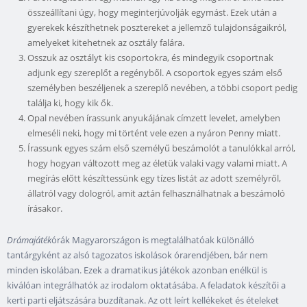
összeállítani úgy, hogy meginterjúvolják egymást. Ezek után a
gyerekek készíthetnek posztereket a jellemző tulajdonságaikról,
amelyeket kitehetnek az osztály falára.
Osszuk az osztályt kis csoportokra, és mindegyik csoportnak
adjunk egy szereplőt a regényből. A csoportok egyes szám első
személyben beszéljenek a szereplő nevében, a többi csoport pedig
találja ki, hogy kik ők.
Opal nevében írassunk anyukájának címzett levelet, amelyben
elmeséli neki, hogy mi történt vele ezen a nyáron Penny miatt.
Írassunk egyes szám első személyű beszámolót a tanulókkal arról,
hogy hogyan változott meg az életük valaki vagy valami miatt. A
megírás előtt készíttessünk egy tízes listát az adott személyről,
állatról vagy dologról, amit aztán felhasználhatnak a beszámoló
írásakor.
Drámajáték
órák Magyarországon is megtalálhatóak különálló
tantárgyként az alsó tagozatos iskolások órarendjében, bár nem
minden iskolában. Ezek a dramatikus játékok azonban enélkül is
kiválóan integrálhatók az irodalom oktatásába. A feladatok készítői a
kerti parti eljátszására buzdítanak. Az ott leírt kellékeket és ételeket