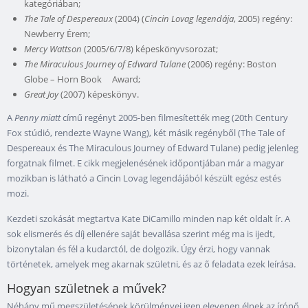
kategóriában;
The Tale of Despereaux
(2004) (
Cincin Lovag legendája
, 2005) regény:
Newberry Érem;
Mercy Wattson
(2005/6/7/8) képeskönyvsorozat;
The Miraculous Journey of Edward Tulane
(2006) regény: Boston
Globe – Horn Book Award;
Great Joy
(2007) képeskönyv.
A
Penny miatt
című regényt 2005-ben filmesítették meg (20th Century
Fox stúdió, rendezte Wayne Wang), két másik regényből (The Tale of
Despereaux és The Miraculous Journey of Edward Tulane) pedig jelenleg
forgatnak filmet. E cikk megjelenésének időpontjában már a magyar
mozikban is látható a Cincin Lovag legendájából készült egész estés
mozi.
Kezdeti szokását megtartva Kate DiCamillo minden nap két oldalt ír. A
sok elismerés és díj ellenére saját bevallása szerint még ma is ijedt,
bizonytalan és fél a kudarctól, de dolgozik. Úgy érzi, hogy vannak
történetek, amelyek meg akarnak születni, és az ő feladata ezek leírása.
Hogyan születnek a művek?
Néhány mű megszületésének körülményei igen elevenen élnek az írónő