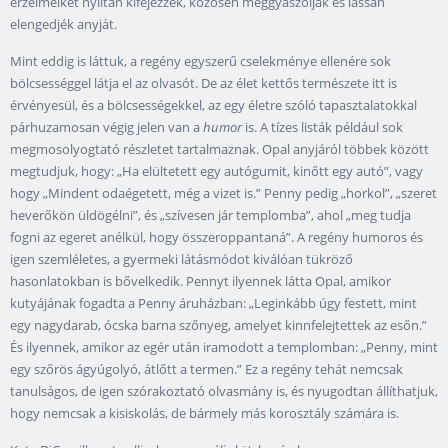
érzelmeiket nyíltan kifejezzék, közösen meggyászolják és lassan
elengedjék anyját.
Mint eddig is láttuk, a regény egyszerű cselekménye ellenére sok
bölcsességgel látja el az olvasót. De az élet kettős természete itt is
érvényesül, és a bölcsességekkel, az egy életre szóló tapasztalatokkal
párhuzamosan végig jelen van a
humor
is. A tízes listák például sok
megmosolyogtató részletet tartalmaznak. Opal anyjáról többek között
megtudjuk, hogy: „Ha elültetett egy autógumit, kinőtt egy autó”, vagy
hogy „Mindent odaégetett, még a vizet is.” Penny pedig „horkol”, „szeret
heverőkön üldögélni”, és „szívesen jár templomba”, ahol „meg tudja
fogni az egeret anélkül, hogy összeroppantaná”. A regény humoros és
igen szemléletes, a gyermeki látásmódot kiválóan tükröző
hasonlatokban is bővelkedik. Pennyt ilyennek látta Opal, amikor
kutyájának fogadta a Penny áruházban: „Leginkább úgy festett, mint
egy nagydarab, ócska barna szőnyeg, amelyet kinnfelejtettek az esőn.”
És ilyennek, amikor az egér után iramodott a templomban: „Penny, mint
egy szőrös ágyúgolyó, átlőtt a termen.” Ez a regény tehát nemcsak
tanulságos, de igen szórakoztató olvasmány is, és nyugodtan állíthatjuk,
hogy nemcsak a kisiskolás, de bármely más korosztály számára is.