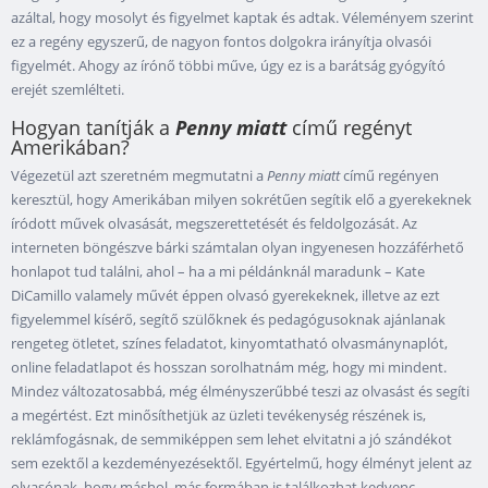
azáltal, hogy mosolyt és figyelmet kaptak és adtak. Véleményem szerint
ez a regény egyszerű, de nagyon fontos dolgokra irányítja olvasói
figyelmét. Ahogy az írónő többi műve, úgy ez is a barátság gyógyító
erejét szemlélteti.
Hogyan tanítják a
Penny miatt
című regényt
Amerikában?
Végezetül azt szeretném megmutatni a
Penny miatt
című regényen
keresztül, hogy Amerikában milyen sokrétűen segítik elő a gyerekeknek
íródott művek olvasását, megszerettetését és feldolgozását. Az
interneten böngészve bárki számtalan olyan ingyenesen hozzáférhető
honlapot tud találni, ahol – ha a mi példánknál maradunk – Kate
DiCamillo valamely művét éppen olvasó gyerekeknek, illetve az ezt
figyelemmel kísérő, segítő szülőknek és pedagógusoknak ajánlanak
rengeteg ötletet, színes feladatot, kinyomtatható olvasmánynaplót,
online feladatlapot és hosszan sorolhatnám még, hogy mi mindent.
Mindez változatosabbá, még élményszerűbbé teszi az olvasást és segíti
a megértést. Ezt minősíthetjük az üzleti tevékenység részének is,
reklámfogásnak, de semmiképpen sem lehet elvitatni a jó szándékot
sem ezektől a kezdeményezésektől. Egyértelmű, hogy élményt jelent az
olvasónak, hogy máshol, más formában is találkozhat kedvenc