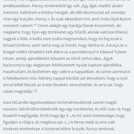
emlékezetében. Penny történetéről így vall: „Egy éjjel, mielőtt aludni
mentem, hallottam a kislány hangját, aki déli akcentussal azt mondja:
»Van egy kutyám, Penny.«. És csak elkezdtem írni, amit India Opal Buloni
1
mondott nekem.”
Cincin alakját egy barátja fiának köszönheti, aki
megkérte, hogy írjon egy történetet egy hősről, akinek valószerűtlenül
nagyok a fülei. A kisfiú nem tudta megmondani, hogy mi fog ezzel a
hőssel történni, ezért kérte meg az írónőt, hogy derítse ki. A kutya és a
kisegér méltó társaként kelt életre az a porcelánnyúl is Edward Tulane
néven, amely ajándékként érkezett az írónő otthonába: „Egyik
karácsonyra egy elegánsan felöltöztetett nyulat kaptam ajándékba.
Hazahoztam, és leültettem egy székre a nappaliban, és szinte azonnal el
is feledkeztem róla. Néhány nappal később azt álmodtam, hogy a nyúl
arccal lefelé fekszik az óceán fenekén, elveszítették, és arra vár, hogy
2
valaki megtalálja.”
Kate DiCamillo legszívesebben történetmesélőnek szereti magát
nevezni. Időről időre belebotlik egy-egy karakterbe, és időt szán rá, hogy
közelről megfigyelje. Erről maga így ír: „Az író szent kötelessége, hogy
figyeljen a világra, és meglássa azt. (...) A
Penny miatt
az erre való
törekvés eredménye. A könyvet kóbor kutyák, furcsa zenészek,