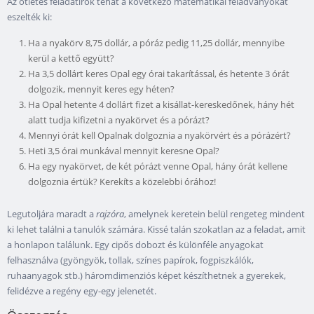
Az ötletes feladatírók tehát a következő matematikai feladványokat
eszelték ki:
Ha a nyakörv 8,75 dollár, a póráz pedig 11,25 dollár, mennyibe
kerül a kettő együtt?
Ha 3,5 dollárt keres Opal egy órai takarítással, és hetente 3 órát
dolgozik, mennyit keres egy héten?
Ha Opal hetente 4 dollárt fizet a kisállat-kereskedőnek, hány hét
alatt tudja kifizetni a nyakörvet és a pórázt?
Mennyi órát kell Opalnak dolgoznia a nyakörvért és a pórázért?
Heti 3,5 órai munkával mennyit keresne Opal?
Ha egy nyakörvet, de két pórázt venne Opal, hány órát kellene
dolgoznia értük? Kerekíts a közelebbi órához!
Legutoljára maradt a
rajzóra
, amelynek keretein belül rengeteg mindent
ki lehet találni a tanulók számára. Kissé talán szokatlan az a feladat, amit
a honlapon találunk. Egy cipős dobozt és különféle anyagokat
felhasználva (gyöngyök, tollak, színes papírok, fogpiszkálók,
ruhaanyagok stb.) háromdimenziós képet készíthetnek a gyerekek,
felidézve a regény egy-egy jelenetét.