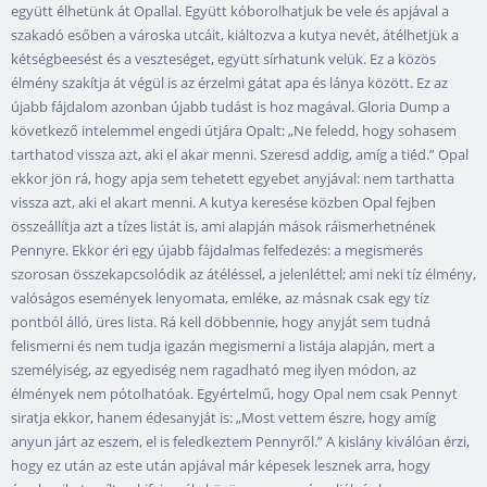
együtt élhetünk át Opallal. Együtt kóborolhatjuk be vele és apjával a
szakadó esőben a városka utcáit, kiáltozva a kutya nevét, átélhetjük a
kétségbeesést és a veszteséget, együtt sírhatunk velük. Ez a közös
élmény szakítja át végül is az érzelmi gátat apa és lánya között. Ez az
újabb fájdalom azonban újabb tudást is hoz magával. Gloria Dump a
következő intelemmel engedi útjára Opalt: „Ne feledd, hogy sohasem
tarthatod vissza azt, aki el akar menni. Szeresd addig, amíg a tiéd.” Opal
ekkor jön rá, hogy apja sem tehetett egyebet anyjával: nem tarthatta
vissza azt, aki el akart menni. A kutya keresése közben Opal fejben
összeállítja azt a tízes listát is, ami alapján mások ráismerhetnének
Pennyre. Ekkor éri egy újabb fájdalmas felfedezés: a megismerés
szorosan összekapcsolódik az átéléssel, a jelenléttel; ami neki tíz élmény,
valóságos események lenyomata, emléke, az másnak csak egy tíz
pontból álló, üres lista. Rá kell döbbennie, hogy anyját sem tudná
felismerni és nem tudja igazán megismerni a listája alapján, mert a
személyiség, az egyediség nem ragadható meg ilyen módon, az
élmények nem pótolhatóak. Egyértelmű, hogy Opal nem csak Pennyt
siratja ekkor, hanem édesanyját is: „Most vettem észre, hogy amíg
anyun járt az eszem, el is feledkeztem Pennyről.” A kislány kiválóan érzi,
hogy ez után az este után apjával már képesek lesznek arra, hogy