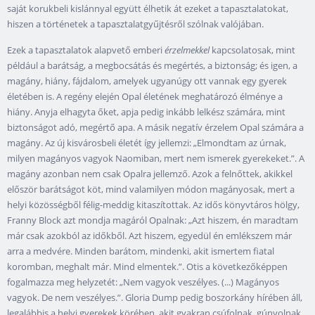
saját korukbeli kislánnyal együtt élhetik át ezeket a tapasztalatokat,
hiszen a történetek a tapasztalatgyűjtésről szólnak valójában.
Ezek a tapasztalatok alapvető emberi
érzelmekkel
kapcsolatosak, mint
például a barátság, a megbocsátás és megértés, a biztonság; és igen, a
magány, hiány, fájdalom, amelyek ugyanúgy ott vannak egy gyerek
életében is. A regény elején Opal életének meghatározó élménye a
hiány. Anyja elhagyta őket, apja pedig inkább lelkész számára, mint
biztonságot adó, megértő apa. A másik negatív érzelem Opal számára a
magány. Az új kisvárosbeli életét így jellemzi: „Elmondtam az úrnak,
milyen magányos vagyok Naomiban, mert nem ismerek gyerekeket.”. A
magány azonban nem csak Opalra jellemző. Azok a felnőttek, akikkel
először barátságot köt, mind valamilyen módon magányosak, mert a
helyi közösségből félig-meddig kitaszítottak. Az idős könyvtáros hölgy,
Franny Block azt mondja magáról Opalnak: „Azt hiszem, én maradtam
már csak azokból az időkből. Azt hiszem, egyedül én emlékszem már
arra a medvére. Minden barátom, mindenki, akit ismertem fiatal
koromban, meghalt már. Mind elmentek.”. Otis a következőképpen
fogalmazza meg helyzetét: „Nem vagyok veszélyes. (...) Magányos
vagyok. De nem veszélyes.”. Gloria Dump pedig boszorkány hírében áll,
legalábbis a helyi gyerekek körében, akit gyakran csúfolnak, gúnyolnak