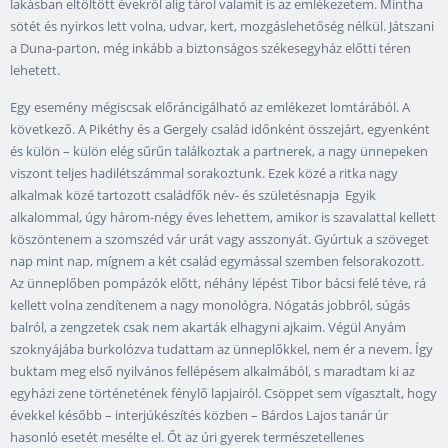
lakásban eltöltött évekről alig tárol valamit is az emlékezetem. Mintha
sötét és nyirkos lett volna, udvar, kert, mozgáslehetőség nélkül. Játszani
a Duna-parton, még inkább a biztonságos székesegyház előtti téren
lehetett.
Egy esemény mégiscsak előráncigálható az emlékezet lomtárából. A
következő. A Pikéthy és a Gergely család időnként összejárt, egyenként
és külön – külön elég sűrűn találkoztak a partnerek, a nagy ünnepeken
viszont teljes hadilétszámmal sorakoztunk. Ezek közé a ritka nagy
alkalmak közé tartozott családfők név- és születésnapja Egyik
alkalommal, úgy három-négy éves lehettem, amikor is szavalattal kellett
köszöntenem a szomszéd vár urát vagy asszonyát. Gyúrtuk a szöveget
nap mint nap, mígnem a két család egymással szemben felsorakozott.
Az ünneplőben pompázók előtt, néhány lépést Tibor bácsi felé téve, rá
kellett volna zendítenem a nagy monológra. Nógatás jobbról, súgás
balról, a zengzetek csak nem akarták elhagyni ajkaim. Végül Anyám
szoknyájába burkolózva tudattam az ünneplőkkel, nem ér a nevem. Így
buktam meg első nyilvános fellépésem alkalmából, s maradtam ki az
egyházi zene történetének fénylő lapjairól. Csöppet sem vígasztalt, hogy
évekkel később – interjúkészítés közben – Bárdos Lajos tanár úr
hasonló esetét mesélte el. Őt az úri gyerek természetellenes