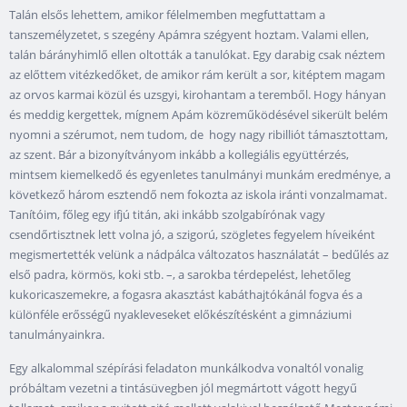
Talán elsős lehettem, amikor félelmemben megfuttattam a
tanszemélyzetet, s szegény Apámra szégyent hoztam. Valami ellen,
talán bárányhimlő ellen oltották a tanulókat. Egy darabig csak néztem
az előttem vitézkedőket, de amikor rám került a sor, kitéptem magam
az orvos karmai közül és uzsgyi, kirohantam a teremből. Hogy hányan
és meddig kergettek, mígnem Apám közreműködésével sikerült belém
nyomni a szérumot, nem tudom, de hogy nagy ribilliót támasztottam,
az szent. Bár a bizonyítványom inkább a kollegiális együttérzés,
mintsem kiemelkedő és egyenletes tanulmányi munkám eredménye, a
következő három esztendő nem fokozta az iskola iránti vonzalmamat.
Tanítóim, főleg egy ifjú titán, aki inkább szolgabírónak vagy
csendőrtisztnek lett volna jó, a szigorú, szögletes fegyelem híveiként
megismertették velünk a nádpálca változatos használatát – bedűlés az
első padra, körmös, koki stb. –, a sarokba térdepelést, lehetőleg
kukoricaszemekre, a fogasra akasztást kabáthajtókánál fogva és a
különféle erősségű nyakleveseket előkészítésként a gimnáziumi
tanulmányainkra.
Egy alkalommal szépírási feladaton munkálkodva vonaltól vonalig
próbáltam vezetni a tintásüvegben jól megmártott vágott hegyű