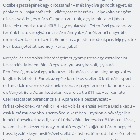
Öcsike egészségének egy drótszamár – méltányolva gondolt egyet, és
gépkocsin – saját sofőrrel! – ellátogatott hozzánk. Felpakolta az egész
díszes családot, és máris Csepelen voltunk, a gyár mintaboltjában.
Hazafelé menet a kocsi elütött egy nyulacskát. Tetemével gyarapodva
tértünk haza, saroglyában a zsákmánnyal. Ajándék ennél nagyobb
örömet azóta sem okozott. Remélem, a jó Isten íródeákjai is feljegyezték
Flóri bácsi jótettét személyi kartonjába!
Mozgási és sportolási lehetőségeimet gyarapította egy asztalitenisz-
felszerelés. Minden földi jó egy karnyújtásnyira volt, így a Váci
Reménység mozival egybekapcsolt klubháza is, ahol pingpongozni és
kuglizni is lehetett. Ennek az egész katolikus szellemű kulturális, sport-
és társadalmi szervezkedésnek vezéralakja egy termetes kanonok volt,
dr. Vanyek Béla. Az említetteken kívül ő volt a 811. sz. Váci Remete
Cserkészcsapat parancsnoka is. Apám ide is beszervezett –
farkaskölyöknek. Vanyek dr. jelkép volt és jelenség. Mint a Diadalkapu –
csak kissé mulandóbb. Esernyővel a kezében – nyáron a hévség ellen –
kimért lépésekkel haladt, s az őt üdvözlőket leereszkedő főbiccentéssel,
valamint jobb kezének nagy, mutató és gyűrűs ujjának háromnegyed
hosszig való kiegyenesítésével szelíd, áldást osztó mozdulat kíséretében