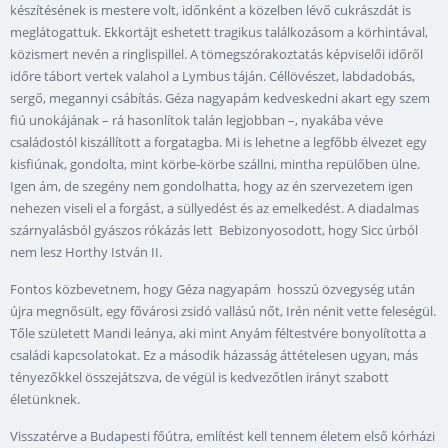
készítésének is mestere volt, időnként a közelben lévő cukrászdát is
meglátogattuk. Ekkortájt eshetett tragikus találkozásom a körhintával,
közismert nevén a ringlispillel. A tömegszórakoztatás képviselői időről
időre tábort vertek valahol a Lymbus táján. Céllövészet, labdadobás,
sergő, megannyi csábítás. Géza nagyapám kedveskedni akart egy szem
fiú unokájának – rá hasonlítok talán legjobban –, nyakába véve
családostól kiszállított a forgatagba. Mi is lehetne a legfőbb élvezet egy
kisfiúnak, gondolta, mint körbe-körbe szállni, mintha repülőben ülne.
Igen ám, de szegény nem gondolhatta, hogy az én szervezetem igen
nehezen viseli el a forgást, a süllyedést és az emelkedést. A diadalmas
szárnyalásból gyászos rókázás lett Bebizonyosodott, hogy Sicc úrból
nem lesz Horthy István II.
Fontos közbevetnem, hogy Géza nagyapám hosszú özvegység után
újra megnősült, egy fővárosi zsidó vallású nőt, Irén nénit vette feleségül.
Tőle született Mandi leánya, aki mint Anyám féltestvére bonyolította a
családi kapcsolatokat. Ez a második házasság áttételesen ugyan, más
tényezőkkel összejátszva, de végül is kedvezőtlen irányt szabott
életünknek.
Visszatérve a Budapesti főútra, említést kell tennem életem első kórházi