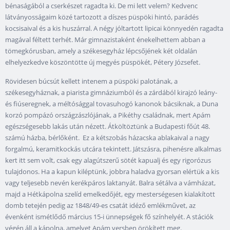
bénaságából a cserkészet ragadta ki. De mi lett velem? Kedvenc
látványosságaim közé tartozott a díszes püspöki hintó, parádés
kocsisaival és a kis huszárral. A négy jóltartott lipicai könnyedén ragadta
magával féltett terhét. Már gimnazistaként énekelhettem abban a
tömegkórusban, amely a székesegyház lépcsőjének két oldalán
elhelyezkedve köszöntötte új megyés püspökét, Pétery Józsefet.
Rövidesen búcsút kellett intenem a püspöki palotának, a
székesegyháznak, a piarista gimnáziumból és a zárdából kirajzó leány-
és fiúseregnek, a méltósággal tovasuhogó kanonok bácsiknak, a Duna
korzó pompázó országzászlójának, a Pikéthy családnak, mert Apám
egészségesebb lakás után nézett. Átköltöztünk a Budapesti főút 48.
számú házba, bérlőként. Ez a kétszobás házacska ablakaival a nagy
forgalmú, keramitkockás utcára tekintett. Játszásra, pihenésre alkalmas
kert itt sem volt, csak egy alagútszerű sötét kapualj és egy rigorózus
tulajdonos. Ha a kapun kiléptünk, jobbra haladva gyorsan elértük a kis
vagy teljesebb nevén kerékpáros laktanyát. Balra sétálva a vámházat,
majd a Hétkápolna szelíd emelkedőjét, egy mesterségesen kialakított
domb tetején pedig az 1848/49-es csatát idéző emlékművet, az
évenként ismétlődő március 15-i ünnepségek fő színhelyét. A stációk
végén áll a kápolna, amelyet Apám versben örökített meg.