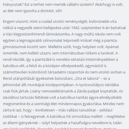
hiányoztak? Ezt a terhet nem merték vállalni szüleim? Akárhogy is volt,
az élet nem igazolta a döntést, sőt!
Engem viszont, mint a család utolsó reménységét, különösebb vita
nélkül a negyedik elemi befejezése után 1942. szeptember 6-án beírattak
a Váci Kegyestanítórendi Gimnáziumba. A nagy múltú iskola nem volt
egyben a legmagasabb színvonalat képviselő intézet még a piarista
gimnáziumok között sem Mellette szólt, hogy helyben volt, Apámat
ismerték, nem kellett utazni, sem internátusban tölteni a tanévet. A
rendi iskolák, így a piaristáké is nevelési-oktatási intézményeikben a
katolikus elit, a felső és a középen elhelyezkedő, egymástól is
számottevően különböző társadalmi csoportok és nem utolsó sorban a
Rend utánpótlását igyekeztek biztosítani. „Ora et labora” – ez a
jelmondat állt munkájuk középpontjában. A nyolcosztályos iskolába
csak fiúk jártak. Leány nemzedéktársaink a Zárda padjait koptatták. Az
iskolához tartozás feltétele volt a katolikus tanítás egyre elmélyültebb
megismerése és a szentségi élet mindennapos gyakorlása. Mindez nem
zárta ki azt, hogy – kivételesen – más vallású tanulókat – például
zsidókat – is felvegyenek. A katolikus hit izmosítása mellett – megfelelve
az állami igényeknek – súlyt helyeztek a hazafiságra nevelésre is, talán