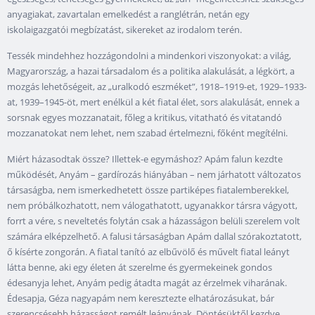
anyagiakat, zavartalan emelkedést a ranglétrán, netán egy
iskolaigazgatói megbízatást, sikereket az irodalom terén.
Tessék mindehhez hozzágondolni a mindenkori viszonyokat: a világ,
Magyarország, a hazai társadalom és a politika alakulását, a légkört, a
mozgás lehetőségeit, az „uralkodó eszméket”, 1918–1919-et, 1929–1933-
at, 1939–1945-öt, mert enélkül a két fiatal élet, sors alakulását, ennek a
sorsnak egyes mozzanatait, főleg a kritikus, vitatható és vitatandó
mozzanatokat nem lehet, nem szabad értelmezni, főként megítélni.
Miért házasodtak össze? Illettek-e egymáshoz? Apám falun kezdte
működését, Anyám – gardírozás hiányában – nem járhatott változatos
társaságba, nem ismerkedhetett össze partiképes fiatalemberekkel,
nem próbálkozhatott, nem válogathatott, ugyanakkor társra vágyott,
forrt a vére, s neveltetés folytán csak a házasságon belüli szerelem volt
számára elképzelhető. A falusi társaságban Apám dallal szórakoztatott,
ő kísérte zongorán. A fiatal tanító az elbűvölő és művelt fiatal leányt
látta benne, aki egy életen át szerelme és gyermekeinek gondos
édesanyja lehet, Anyám pedig átadta magát az érzelmek viharának.
Édesapja, Géza nagyapám nem keresztezte elhatározásukat, bár
szerencsésebb házasságot remélt leányának. Döntésüktől kezdve