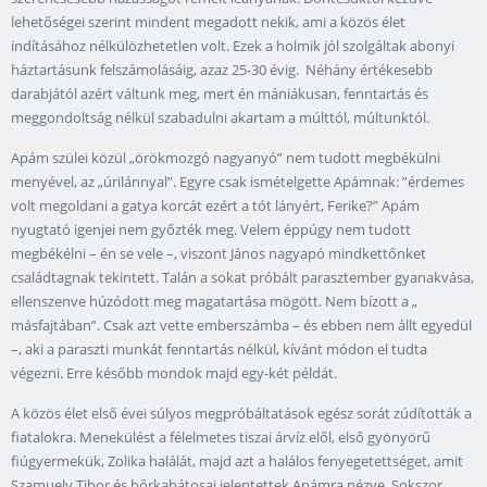
lehetőségei szerint mindent megadott nekik, ami a közös élet
indításához nélkülözhetetlen volt. Ezek a holmik jól szolgáltak abonyi
háztartásunk felszámolásáig, azaz 25-30 évig. Néhány értékesebb
darabjától azért váltunk meg, mert én mániákusan, fenntartás és
meggondoltság nélkül szabadulni akartam a múlttól, múltunktól.
Apám szülei közül „örökmozgó nagyanyó” nem tudott megbékülni
menyével, az „úrilánnyal”. Egyre csak ismételgette Apámnak: ”érdemes
volt megoldani a gatya korcát ezért a tót lányért, Ferike?” Apám
nyugtató igenjei nem győzték meg. Velem éppúgy nem tudott
megbékélni – én se vele –, viszont János nagyapó mindkettőnket
családtagnak tekintett. Talán a sokat próbált parasztember gyanakvása,
ellenszenve húzódott meg magatartása mögött. Nem bízott a „
másfajtában”. Csak azt vette emberszámba – és ebben nem állt egyedül
–, aki a paraszti munkát fenntartás nélkül, kívánt módon el tudta
végezni. Erre később mondok majd egy-két példát.
A közös élet első évei súlyos megpróbáltatások egész sorát zúdították a
fiatalokra. Menekülést a félelmetes tiszai árvíz elől, első gyönyörű
fiúgyermekük, Zolika halálát, majd azt a halálos fenyegetettséget, amit
Szamuely Tibor és bőrkabátosai jelentettek Apámra nézve. Sokszor