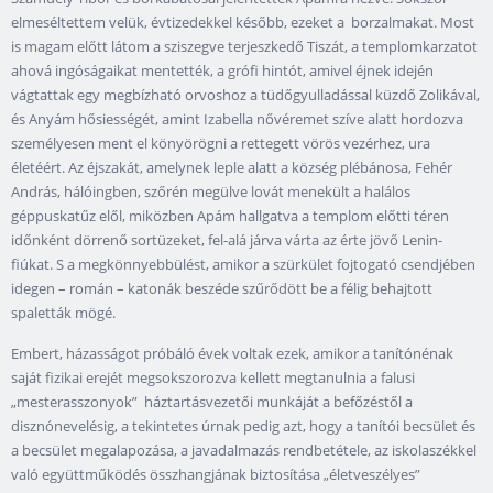
elmeséltettem velük, évtizedekkel később, ezeket a borzalmakat. Most
is magam előtt látom a sziszegve terjeszkedő Tiszát, a templomkarzatot
ahová ingóságaikat mentették, a grófi hintót, amivel éjnek idején
vágtattak egy megbízható orvoshoz a tüdőgyulladással küzdő Zolikával,
és Anyám hősiességét, amint Izabella nővéremet szíve alatt hordozva
személyesen ment el könyörögni a rettegett vörös vezérhez, ura
életéért. Az éjszakát, amelynek leple alatt a község plébánosa, Fehér
András, hálóingben, szőrén megülve lovát menekült a halálos
géppuskatűz elől, miközben Apám hallgatva a templom előtti téren
időnként dörrenő sortüzeket, fel-alá járva várta az érte jövő Lenin-
fiúkat. S a megkönnyebbülést, amikor a szürkület fojtogató csendjében
idegen – román – katonák beszéde szűrődött be a félig behajtott
spaletták mögé.
Embert, házasságot próbáló évek voltak ezek, amikor a tanítónénak
saját fizikai erejét megsokszorozva kellett megtanulnia a falusi
„mesterasszonyok” háztartásvezetői munkáját a befőzéstől a
disznónevelésig, a tekintetes úrnak pedig azt, hogy a tanítói becsület és
a becsület megalapozása, a javadalmazás rendbetétele, az iskolaszékkel
való együttműködés összhangjának biztosítása „életveszélyes”