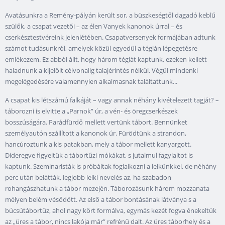
Avatásunkra a Remény-pályán került sor, a büszkeségtől dagadó keblű
szülők, a csapat vezetői – az élen Vanyek kanonok úrral – és
cserkésztestvéreink jelenlétében. Csapatversenyek formájában adtunk
számot tudásunkról, amelyek közül egyedül a téglán lépegetésre
emlékezem. Ez abból állt, hogy három téglát kaptunk, ezeken kellett
haladnunk a kijelölt célvonalig talajérintés nélkül. Végül mindenki
megelégedésére valamennyien alkalmasnak találtattunk...
A csapat kis létszámú falkáját – vagy annak néhány kivételezett tagját? –
táborozni is elvitte a „Parnok” úr, a vén- és öregcserkészek
bosszúságára. Parádfürdő mellett vertünk tábort. Bennünket
személyautón szállított a kanonok úr. Fürödtünk a strandon,
hancúroztunk a kis patakban, mely a tábor mellett kanyargott.
Dideregve figyeltük a tábortűzi mókákat, s jutalmul fagylaltot is
kaptunk. Szeminaristák is próbáltak foglalkozni a lelkünkkel, de néhány
perc után belátták, legjobb lelki nevelés az, ha szabadon
rohangászhatunk a tábor mezején. Táborozásunk három mozzanata
mélyen belém vésődött. Az első a tábor bontásának látványa s a
búcsútábortűz, ahol nagy kört formálva, egymás kezét fogva énekeltük
az „üres a tábor, nincs lakója már” refrénű dalt. Az üres táborhely és a