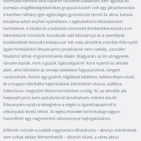
szomszéd kerítése által határolt területen kialakított kert ágyásai és
pompás virágféleségekkel ékes gruppok között volt egy játszóterecske.
A kertben néhány igen egészséges gyümölcsöt termő fa: alma, barack,
birsalma adott enyhet nyáridőben, s egészítette ki étkezésünket
termésével. A házikó és a baloldali szomszéd drótkerítése között a mi
fakerítésünk húzódott, kocsiknak való kétszárnyú és a személyek
közlekedését biztosító kiskapuval Két szép almafánk a kerítés fölé nyúló
ágain himbálódzó fényes-piros jonathánok nem csekély „szociális”
feladatot láttak el gyümölcsérés idején. Magyarán, az én utcagyerek
társaim lopták, mint a güzük. Egészségükre! Kora nyártól az almafa
alatt, ahol időnként az ünnepi ebédeket fogyasztottuk, tengert
varázsoltam. Ástam egy gödröt, téglákkal béleltem, telehordtam vízzel,
és a magam fabrikálta hajócskákkal, kikötőkkel: utazva, szállítva,
háborúzva megszűnt létezni körülöttem a világ. Itt, az almafák alá
helyezett piros kerti asztalunknál ámulhattam, miként készíti
Édesanyám nyújtva-lebegtetve a végén a cigarettapapírnál is
vékonyabb levelű rétest. Az egész művelet technikailag nagyon
hasonlított egy nagyméretű sátorponyva hajtogatásához.
Jólétünk csúcsán a családi nagytanács elhatározta – abonyi utánérzések
sem voltak ebben felmenthetők – disznót ölünk, a véres aktus