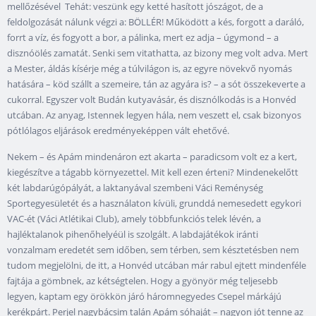
mellőzésével Tehát: veszünk egy ketté hasított jószágot, de a
feldolgozását nálunk végzi a: BÖLLÉR! Működött a kés, forgott a daráló,
forrt a víz, és fogyott a bor, a pálinka, mert ez adja – úgymond – a
disznóölés zamatát. Senki sem vitathatta, az bizony meg volt adva. Mert
a Mester, áldás kísérje még a túlvilágon is, az egyre növekvő nyomás
hatására – köd szállt a szemeire, tán az agyára is? – a sót összekeverte a
cukorral. Egyszer volt Budán kutyavásár, és disznólkodás is a Honvéd
utcában. Az anyag, Istennek legyen hála, nem veszett el, csak bizonyos
pótlólagos eljárások eredményeképpen vált ehetővé.
Nekem – és Apám mindenáron ezt akarta – paradicsom volt ez a kert,
kiegészítve a tágabb környezettel. Mit kell ezen érteni? Mindenekelőtt
két labdarúgópályát, a laktanyával szembeni Váci Reménység
Sportegyesületét és a használaton kívüli, grunddá nemesedett egykori
VAC-ét (Váci Atlétikai Club), amely többfunkciós telek lévén, a
hajléktalanok pihenőhelyéül is szolgált. A labdajátékok iránti
vonzalmam eredetét sem időben, sem térben, sem késztetésben nem
tudom megjelölni, de itt, a Honvéd utcában már rabul ejtett mindenféle
fajtája a gömbnek, az kétségtelen. Hogy a gyönyör még teljesebb
legyen, kaptam egy örökkön járó háromnegyedes Csepel márkájú
kerékpárt. Perjel nagybácsim talán Apám sóhaját – nagyon jót tenne az