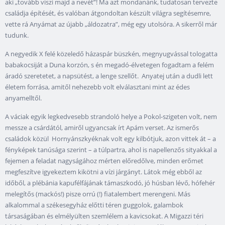
aki „tovább viszi majd a nevét”! Ma azt mondanánk, tudatosan tervezte
családja építését, és valóban átgondoltan készült világra segítésemre,
vette rá Anyámat az újabb „áldozatra”, még egy utolsóra. A sikerről már
tudunk.
A negyedik X felé közeledő házaspár büszkén, megnyugvással tologatta
babakocsiját a Duna korzón, s én megadó-élvetegen fogadtam a felém
áradó szeretetet, a napsütést, a lenge szellőt. Anyatej után a dudli lett
életem forrása, amitől nehezebb volt elválasztani mint az édes
anyamelltől.
A váciak egyik legkedvesebb strandoló helye a Pokol-szigeten volt, nem
messze a csárdától, amiről ugyancsak írt Apám verset. Az ismerős
családok közül Hornyánszkyéknak volt egy kilbótjuk, azon vittek át – a
fényképek tanúsága szerint – a túlpartra, ahol is napellenzős sityakkal a
fejemen a feladat nagyságához mérten előredőlve, minden erőmet
megfeszítve igyekeztem kikötni a vízi járgányt. Látok még ebből az
időből, a plébánia kapufélfájának támaszkodó, jó húsban lévő, hófehér
melegítős (mackós!) pisze orrú (!) fiatalembert merengeni. Más
alkalommal a székesegyház előtti téren guggolok, galambok
társaságában és elmélyülten szemlélem a kavicsokat. A Migazzi téri