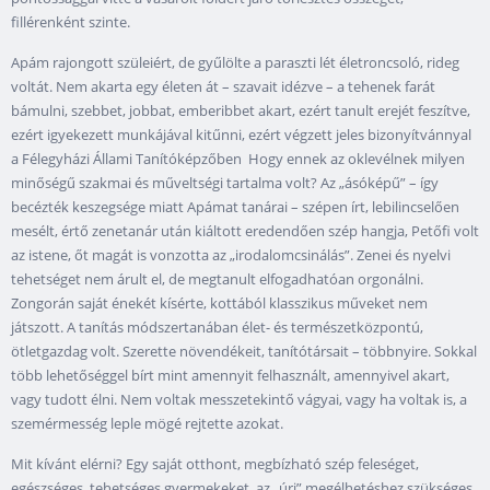
fillérenként szinte.
Apám rajongott szüleiért, de gyűlölte a paraszti lét életroncsoló, rideg
voltát. Nem akarta egy életen át – szavait idézve – a tehenek farát
bámulni, szebbet, jobbat, emberibbet akart, ezért tanult erejét feszítve,
ezért igyekezett munkájával kitűnni, ezért végzett jeles bizonyítvánnyal
a Félegyházi Állami Tanítóképzőben Hogy ennek az oklevélnek milyen
minőségű szakmai és műveltségi tartalma volt? Az „ásóképű” – így
becézték keszegsége miatt Apámat tanárai – szépen írt, lebilincselően
mesélt, értő zenetanár után kiáltott eredendően szép hangja, Petőfi volt
az istene, őt magát is vonzotta az „irodalomcsinálás”. Zenei és nyelvi
tehetséget nem árult el, de megtanult elfogadhatóan orgonálni.
Zongorán saját énekét kísérte, kottából klasszikus műveket nem
játszott. A tanítás módszertanában élet- és természetközpontú,
ötletgazdag volt. Szerette növendékeit, tanítótársait – többnyire. Sokkal
több lehetőséggel bírt mint amennyit felhasznált, amennyivel akart,
vagy tudott élni. Nem voltak messzetekintő vágyai, vagy ha voltak is, a
szemérmesség leple mögé rejtette azokat.
Mit kívánt elérni? Egy saját otthont, megbízható szép feleséget,
egészséges, tehetséges gyermekeket, az „úri” megélhetéshez szükséges