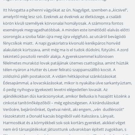
Itt hívogatta a pihenni vágyókat az ún. Nagyliget, szemben a „kicsivel”,
amelyről még lesz szó. Ezeknek az éveknek az életközege, a családi
körön kívüli személyek körvonalai homályosak. A számomra fontos
események megragadhatóbbak. A minden este ismétlődő elalvás előtti
szorongás a szoba falán újra meg újra végigfutó, az utcáról bevágódó
fénycsíkok miatt. A napi gyakorlatra kivonuló kerékpáros honvéd
alakulatok kürtszava, amit még ma is el tudok dúdolni, fütyülni. A zord
tekintetű posztoló rendőr alakja. A gyerekszemmel különösen
félelmetes muraközi lovak patájának ütemes csattogása, amint húzták
télen-nyáron a Hutter és Lever feliratú szappanszállító kocsit. A
zöldszínű pléh postakocsit. A vidám hétkápolnai szánkózásokat
Édesapámmal, a lovacskázásokat, mikor is nyakába ülve sarkantyúztam,
ő pedig nyihogva igyekezett levetni elégedetlen lovasát. Az
ajándékokban dús karácsonyokat, amikor Belluska is hazajött közénk a
cinkotai tanítónőképzőből – még egészségesen. A kirándulásokat
Verőcére, bejárónőnket, Gyetvai nénit, aki engem, „vén dudlérozót”
rászoktatott a Donald kacsás bögréből való italozásra. Lányait,
Harmosékat és a környékbeli sok-sok kortárs gyereket, akikkel véget
nem érő társasjátékokat játszottunk udvarokban épített zugokban, s