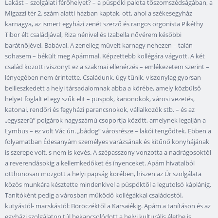
Lakást – szolgálati férőhelyet? – a püspöki palota tőszomszédságában, a
Migazzi tér 2. szám alatti házban kaptak, ott, ahol a székesegyház
karnagya, az ismert egyházi zenét szerző és rangos orgonista Pikéthy
Tibor élt családjával, Riza nénivel és Izabella nővérem későbbi
barátnőjével, Babával. A zeneileg művelt karnagy nehezen – talán
sohasem – békült meg Apámmal. Képzettebb kollégára vágyott. A két
család közötti viszonyt ez a szakmai ellenérzés – emlékezetem szerint –
lényegében nem érintette. Családunk, úgy tűnik, viszonylag gyorsan
beilleszkedett a helyi társadalomnak abba a körébe, amely közbülső
helyet foglalt el egy szűk elit – püspök, kanonokok, városi vezetés,
katonai, rendőri és fegyházi parancsnokok, vállalkozók stb. – és az
„egyszerű” polgárok nagyszámú csoportja között, amelynek legalján a
Lymbus – ez volt Vác ún. „bádog” városrésze – lakói tengődtek. Ebben a
folyamatban Édesanyám személyes varázsának és kitűnő konyhájának
is szerepe volt, s nem is kevés. A szépasszony vonzotta a nadrágosoktól
a reverendásokig a kellemkedőket és ínyenceket. Apám hivatalból
otthonosan mozgott a helyi papság körében, hiszen az Úr szolgálata
közös munkára késztette mindenkivel a püspöktől a legutolsó káplánig.
Tanítóként pedig a városban működő kollégákkal családostól,
kutyástól- macskástól: Böröczéktől a Karsaiékig. Apám a tanításon és az
egyházi szolgálaton túl bekapcsolódott a helyi kulturális életbe is.