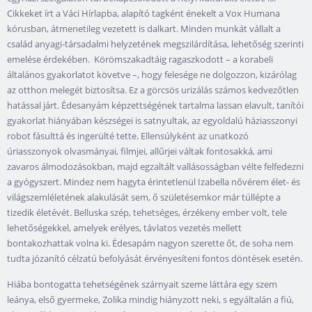
Cikkeket írt a Váci Hírlapba, alapító tagként énekelt a Vox Humana
kórusban, átmenetileg vezetett is dalkart. Minden munkát vállalt a
család anyagi-társadalmi helyzetének megszilárdítása, lehetőség szerinti
emelése érdekében. Körömszakadtáig ragaszkodott – a korabeli
általános gyakorlatot követve –, hogy felesége ne dolgozzon, kizárólag
az otthon melegét biztosítsa. Ez a görcsös urizálás számos kedvezőtlen
hatással járt. Édesanyám képzettségének tartalma lassan elavult, tanítói
gyakorlat hiányában készségei is satnyultak, az egyoldalú háziasszonyi
robot fásulttá és ingerülté tette. Ellensúlyként az unatkozó
úriasszonyok olvasmányai, filmjei, allűrjei váltak fontosakká, ami
zavaros álmodozásokban, majd egzaltált vallásosságban vélte felfedezni
a gyógyszert. Mindez nem hagyta érintetlenül Izabella nővérem élet- és
világszemléletének alakulását sem, ő születésemkor már túllépte a
tizedik életévét. Belluska szép, tehetséges, érzékeny ember volt, tele
lehetőségekkel, amelyek erélyes, távlatos vezetés mellett
bontakozhattak volna ki. Édesapám nagyon szerette őt, de soha nem
tudta józanító célzatú befolyását érvényesíteni fontos döntések esetén.
Hiába bontogatta tehetségének szárnyait szeme láttára egy szem
leánya, első gyermeke, Zolika mindig hiányzott neki, s egyáltalán a fiú,