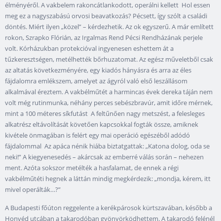
élményéről. A vakbelem rakoncátlankodott, operálni kellett Hol essen
meg ez a nagyszabású orvosi beavatkozás? Pécsett, így szólt a családi
döntés. Miért ilyen „közel” – kérdezhetik. Az ok egyszerű. A már említett
rokon, Szrapko Flórián, az Irgalmas Rend Pécsi Rendházának perjele
volt. Kórházukban protekcióval ingyenesen eshettem át a
tűzkeresztségen, metélhették bőrhuzatomat. Az egész műveletből csak
az altatás következményére, egy kiadós hányásra és arra az éles
fájdalomra emlékszem, amelyet az ágyról való első leszállásom
alkalmával éreztem. A vakbélműtét a harmincas évek dereka táján nem
volt még rutinmunka, néhány perces sebészbravúr, amit időre mérnek,
mint a 100 méteres síkfutást A feltűnően nagy metszést, a felesleges
alkatrész eltávolítását követően kapcsokkal fogták össze, amiknek
kivétele önmagában is felért egy mai operáció egészéből adódó
fájdalommal Az apáca nénik hiába biztatgattak: „Katona dolog, oda se
neki!” A kiegyenesedés – akárcsak az emberré válás során – nehezen
ment. Azóta sokszor metélték a hasfalamat, de ennek a régi
vakbélműtéti hegnek a láttán mindig megkérdezik: „mondja, kérem, itt
mivel operálták…?”
A Budapesti főúton reggelente a kerékpárosok kürtszavában, később a
Honvéd utcában a takarodóban gyönyörködhettem. A takarodó felénél