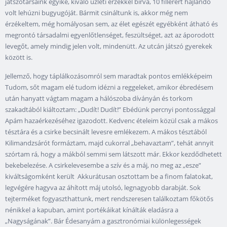
játszótársaink egyike, kiváló üzleti érzékkel bírva, 10 fillérért hajlandó
volt lehúzni bugyugóját. Bármit csináltunk is, akkor még nem
érzékeltem, még homályosan sem, az élet egészét egyébként átható és
megrontó társadalmi egyenlőtlenséget, feszültséget, azt az áporodott
levegőt, amely mindig jelen volt, mindenütt. Az utcán játszó gyerekek
között is.
Jellemző, hogy táplálkozásomról sem maradtak pontos emlékképeim
Tudom, sőt magam elé tudom idézni a reggeleket, amikor ébredésem
után hanyatt vágtam magam a hálószoba díványán és torkom
szakadtából kiáltoztam: „Dudít! Dudít!” Ebédünk percnyi pontossággal
Apám hazaérkezéséhez igazodott. Kedvenc ételeim közül csak a mákos
tésztára és a csirke becsinált levesre emlékezem. A mákos tésztából
Kilimandzsárót formáztam, majd cukorral „behavaztam”, tehát annyit
szórtam rá, hogy a mákból semmi sem látszott már. Ekkor kezdődhetett
bekebelezése. A csirkelevesembe a szív és a máj, no meg az „esze”
kiváltságomként került Akkurátusan osztottam be a finom falatokat,
legvégére hagyva az áhított máj utolsó, legnagyobb darabját. Sok
tejterméket fogyaszthattunk, mert rendszeresen találkoztam főkötős
nénikkel a kapuban, amint portékáikat kínálták eladásra a
„Nagyságának”. Bár Édesanyám a gasztronómiai különlegességek