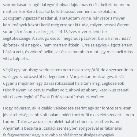
szomorkásan zengő dal együtt olyan fájdalmas érzést keltett bennem,
mint amikor Berci bácsitól kellett búcsút vennem az iskolában.
Zokogtam vigasztalhatatlanul. (Ha tudtam volna, hányszor s milyen
körülmények között kerül még erre sor ki tudja, milyen hosszú életem
során!) A második az öregek – 14-18 éves roverek lehettek –
segítőkészsége. A zuhogó esőtől megáradt patakon, bár alkalmi „hidat”
építettek rá a nagyok, nem mertem átkelni. Erre az egyikük átjött értem,
hátára vett, és zokszó nélkül, az én szememben mint egy mesebeli óriás,
vitt a túlpartra.
Végül egy tanulság: szerkezetem nem csak a sergőtől, de a szerpentinen
való gyors autózástól is idegenkedik. Vanyek kanonok úr gesztusát
ugyanis majdnem egy daliás rókázással háláltam meg. Legközelebbi
táborhelyem Kolozsvár mellett volt, ahová az abonyi katolikus csapat
vitt el „vendégként” Észak-Erdély hazatérésének évében.
Hogy nővérem, aki a család vélekedése szerint egy sor fontos területen
jóval tehetségesebb volt nálam, miért tanítónői oklevelet szerzett – nem
tudom. Talán az az ósdi szemlélet hatott ebben az esetben is, ami
Anyámat is bezárta a „családi szentélybe” zongorával és fakanállal
felfegyverezve? Vagy a tovább tanításhoz szükséges anyagiak