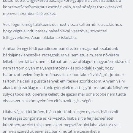
köszöntötte. Ő igyekezett zászlaja köré gyűjteni a város katolikus, a
konzervatív reformizmus eszméit valló, a szélsőséges törekvésekkel
mereven szemben álló erőket.
Vele fogunk még találkozni, de most vissza kell térnünk a családhoz,
hogy végre elindulhassak palatáblával, vesszővel, szivaccsal
felfegyverkezve Apám oldalán az iskolába.
Amikor én egy földi paradicsomban éreztem magamat, családunk
bárkájának eresztékei recsegtek. Mivel sem szüleim, sem nővérem
lelkébe nem láttam, nem is láthattam, s az utólagos magyarázkodásokat
nem tartom olyan mélyenszántóknak és sokoldalúaknak, hogy
határozott vélemény formálhassak a kibontakozó válságról, jobbnak
tartom, ha csak a puszta tények említésére szorítkozom. Anyám válni
akart, de kizárólag miattunk, gyerekek miatt együtt maradtak. Nővérem
súlyos tbc-s lett, operálni kellett, de igazán már soha többé nem tudta
visszaszerezni könnyelműen eltékozolt egészségét.
Hiába végzett kitűnően, hiába bírt több idegen nyelvet, hiába volt
tehetséges zongorista és karvezető, hiába állt a férjhezmenetel
küszöbén, az élet talaja nem akart megszilárdulni lábai alatt. Akivel
annyira szerettük egymást, bár kimutatni érzéseinket a