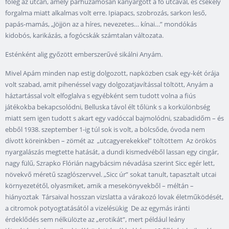
főleg az utcán, amely párhuzamosan kanyargott a fő utcával, és csekély
forgalma miatt alkalmas volt erre. Ipiapacs, szobrozás, sarkon leső,
papás-mamás, „Jöjjön az a híres, nevezetes… kínai…” mondókás
kidobós, karikázás, a fogócskák számtalan változata.
Esténként alig győzött emberszerűvé sikálni Anyám.
Mivel Apám minden nap estig dolgozott, napközben csak egy-két órája
volt szabad, amit pihenéssel vagy dolgozatjavítással töltött, Anyám a
háztartással volt elfoglalva s egyébként sem tudott volna a fiús
játékokba bekapcsolódni, Belluska távol élt tőlünk s a korkülönbség
miatt sem igen tudott s akart egy vadóccal bajmolódni, szabadidőm – és
ebből 1938. szeptember 1-ig túl sok is volt, a bölcsőde, óvoda nem
dívott köreinkben – zömét az „utcagyerekekkel” töltöttem Az örökös
nyargalászás megtette hatását, a dundi kismedvéből lassan egy cingár,
nagy fülű, Szrapko Flórián nagybácsim névadása szerint Sicc egér lett,
növekvő méretű szaglószervvel. „Sicc úr” sokat tanult, tapasztalt utcai
környezetétől, olyasmiket, amik a mesekönyvekből – méltán –
hiányoztak Társaival hosszan vizslatta a várakozó lovak életműködését,
a citromok potyogtatásától a vizelésükig De az egymás iránti
érdeklődés sem nélkülözte az „erotikát”, mert például leány