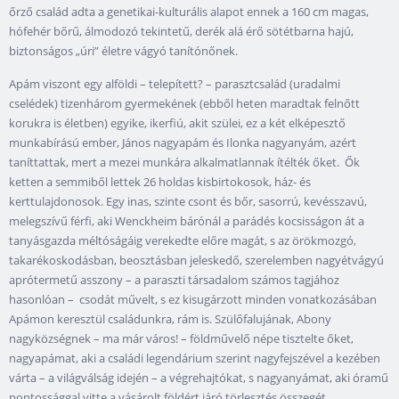
őrző család adta a genetikai-kulturális alapot ennek a 160 cm magas,
hófehér bőrű, álmodozó tekintetű, derék alá érő sötétbarna hajú,
biztonságos „úri” életre vágyó tanítónőnek.
Apám viszont egy alföldi – telepített? – parasztcsalád (uradalmi
cselédek) tizenhárom gyermekének (ebből heten maradtak felnőtt
korukra is életben) egyike, ikerfiú, akit szülei, ez a két elképesztő
munkabírású ember, János nagyapám és Ilonka nagyanyám, azért
taníttattak, mert a mezei munkára alkalmatlannak ítélték őket. Ők
ketten a semmiből lettek 26 holdas kisbirtokosok, ház- és
kerttulajdonosok. Egy inas, szinte csont és bőr, sasorrú, kevésszavú,
melegszívű férfi, aki Wenckheim bárónál a parádés kocsisságon át a
tanyásgazda méltóságáig verekedte előre magát, s az örökmozgó,
takarékoskodásban, beosztásban jeleskedő, szerelemben nagyétvágyú
aprótermetű asszony – a paraszti társadalom számos tagjához
hasonlóan – csodát művelt, s ez kisugárzott minden vonatkozásában
Apámon keresztül családunkra, rám is. Szülőfalujának, Abony
nagyközségnek – ma már város! – földművelő népe tisztelte őket,
nagyapámat, aki a családi legendárium szerint nagyfejszével a kezében
várta – a világválság idején – a végrehajtókat, s nagyanyámat, aki óramű
pontossággal vitte a vásárolt földért járó törlesztés összegét,