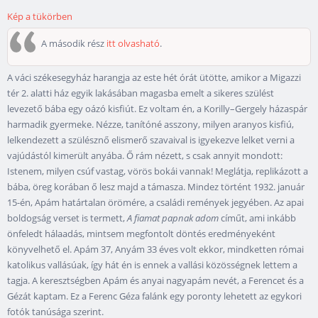
Kép a tükörben
A második rész
itt olvasható
.
A váci székesegyház harangja az este hét órát ütötte, amikor a Migazzi
tér 2. alatti ház egyik lakásában magasba emelt a sikeres szülést
levezető bába egy oázó kisfiút. Ez voltam én, a Korilly–Gergely házaspár
harmadik gyermeke. Nézze, tanítóné asszony, milyen aranyos kisfiú,
lelkendezett a szülésznő elismerő szavaival is igyekezve lelket verni a
vajúdástól kimerült anyába. Ő rám nézett, s csak annyit mondott:
Istenem, milyen csúf vastag, vörös bokái vannak! Meglátja, replikázott a
bába, öreg korában ő lesz majd a támasza. Mindez történt 1932. január
15-én, Apám határtalan örömére, a családi remények jegyében. Az apai
boldogság verset is termett,
A fiamat papnak adom
címűt, ami inkább
önfeledt hálaadás, mintsem megfontolt döntés eredményeként
könyvelhető el. Apám 37, Anyám 33 éves volt ekkor, mindketten római
katolikus vallásúak, így hát én is ennek a vallási közösségnek lettem a
tagja. A keresztségben Apám és anyai nagyapám nevét, a Ferencet és a
Gézát kaptam. Ez a Ferenc Géza falánk egy poronty lehetett az egykori
fotók tanúsága szerint.