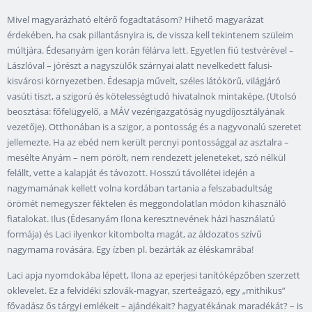
Mivel magyarázható eltérő fogadtatásom? Hihető magyarázat
érdekében, ha csak pillantásnyira is, de vissza kell tekintenem szüleim
múltjára. Édesanyám igen korán félárva lett. Egyetlen fiú testvérével –
Lászlóval – jórészt a nagyszülők szárnyai alatt nevelkedett falusi-
kisvárosi környezetben. Édesapja művelt, széles látókörű, világjáró
vasúti tiszt, a szigorú és kötelességtudó hivatalnok mintaképe. (Utolsó
beosztása: főfelügyelő, a MÁV vezérigazgatóság nyugdíjosztályának
vezetője). Otthonában is a szigor, a pontosság és a nagyvonalú szeretet
jellemezte. Ha az ebéd nem került percnyi pontossággal az asztalra –
mesélte Anyám – nem pörölt, nem rendezett jeleneteket, szó nélkül
felállt, vette a kalapját és távozott. Hosszú távollétei idején a
nagymamának kellett volna kordában tartania a felszabadultság
örömét nemegyszer féktelen és meggondolatlan módon kihasználó
fiatalokat. Ilus (Édesanyám Ilona keresztnevének házi használatú
formája) és Laci ilyenkor kitombolta magát, az áldozatos szívű
nagymama rovására. Egy ízben pl. bezárták az éléskamrába!
Laci apja nyomdokába lépett, Ilona az eperjesi tanítóképzőben szerzett
oklevelet. Ez a felvidéki szlovák-magyar, szerteágazó, egy „mithikus”
fővadász ős tárgyi emlékeit – ajándékait? hagyatékának maradékát? – is