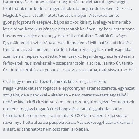
tudomány. Szerencsére ekkor még bírták az életharcot egészséggel,
felül tudtak emelkedni a tragédiák okozta megrendüléseken. De Ecser,
Maglód, Vajta… ott élt, hatott tudatuk mélyén. A törekvő tanító
gyöngyfogsorú feleségével, bájos és okos kislányával egyre ismertebb
lett a római katolikus kántorok és tanítók körében. Így kerülhetett sor a
húszas évek elején arra, hogy bekerült a Katolikus Tanítók Országos
Egyesületének tisztikarába annak titkáraként. Nyílt, határozott kiállása
tanítótársai védelmében, ha kellett, tekintélyes egyházi méltóságokkal
szemben is, népszerűvé tette. Nem csak kollégái, de egyházi felettesei is
felfigyeltek rá, s igyekezték visszaparancsolni a sorba. „Tanító úr, tanító
úr – intette Prohászka püspök – csak vissza a sorba, csak vissza a sorba.”
Csakhogy ő nem tartozott a birkák közé, még az ésszerű
megalkuvásokat sem fogadta el egykönnyen. Istenét szerette, egyházát
szolgálta, de a papokkal – általában – nem cseresznyézett egy tálból,
néhány kivételtől eltekintve. A minden bizonnyal meglévő fenntartások
ellenére, magával ragadó énekhangja és a tanítói gyakorlat során
felmutatott eredményei, valamint a KTOSZ-ben szerzett kapcsolatai
révén nyerhette el az ősi püspöki város, Vác székesegyházának kántori
állását, és taníthatott nem osztatlan iskolában.