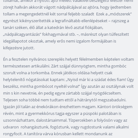
tollamat, amikor a nyitott ajtó mellett valakivel beszélgető Mester némi
zörejt hallván akkorát vágott nádpálcájával az ajtóra, hogy ijedtemben
tollam a megengedettnél két sorral feljebb szaladt Ezek a „módszerek”
egyrészt kikényszerítették a legrafináltabb ellenlépéseket – rajzszeg a
tanári széken, élő állat a katedrán lévő asztal fiókjában,
„nádpálcagyantázás” fokhagymával stb. –, másrészt olyan túlfeszített
idegállapotot okoztak, amely erős nemi izgalom formájában is
kifejezésre jutott.
Én a fesztelen nyilvános szereplés helyett félelmemben képtelen voltam
természetesen artikulálni. Zárt szájjal dünnyögtem, mintha gombóc
szorult volna a torkomba. Ennek játékos oldása helyett csak
helytelenítő nógatásokat kaptam: „Nyisd már ki a szádat édes fiam! Úgy
beszélsz, mintha gombócot nyeltél volna!” Így azután az osztálynak volt
min s kin nevetnie, én pedig egyre zártabb szájjal nyögdécseltem.
Teljesen soha többé nem tudtam ettől a hátránytól megszabadulni.
Igazán jól talán az énekórákon érezhettem magam. Kántori örökségem
révén, mint a gyermekkórus tagja egyszer a püspöki palotában is
uzsonnázhattam, dalostársaimmal. Tízpercekben a folyósón vagy az
udvaron rohangásztunk, fogóztunk, vagy rugdostunk valami alkalmi
rongyfocit. A tanítóra várva kórusban kellett mondanunk az