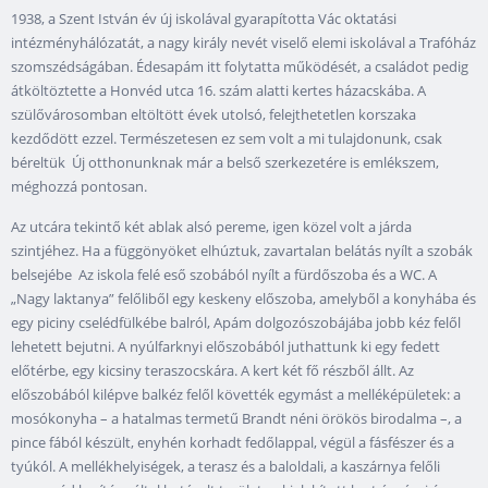
1938, a Szent István év új iskolával gyarapította Vác oktatási
intézményhálózatát, a nagy király nevét viselő elemi iskolával a Trafóház
szomszédságában. Édesapám itt folytatta működését, a családot pedig
átköltöztette a Honvéd utca 16. szám alatti kertes házacskába. A
szülővárosomban eltöltött évek utolsó, felejthetetlen korszaka
kezdődött ezzel. Természetesen ez sem volt a mi tulajdonunk, csak
béreltük Új otthonunknak már a belső szerkezetére is emlékszem,
méghozzá pontosan.
Az utcára tekintő két ablak alsó pereme, igen közel volt a járda
szintjéhez. Ha a függönyöket elhúztuk, zavartalan belátás nyílt a szobák
belsejébe Az iskola felé eső szobából nyílt a fürdőszoba és a WC. A
„Nagy laktanya” felőliből egy keskeny előszoba, amelyből a konyhába és
egy piciny cselédfülkébe balról, Apám dolgozószobájába jobb kéz felől
lehetett bejutni. A nyúlfarknyi előszobából juthattunk ki egy fedett
előtérbe, egy kicsiny teraszocskára. A kert két fő részből állt. Az
előszobából kilépve balkéz felől követték egymást a melléképületek: a
mosókonyha – a hatalmas termetű Brandt néni örökös birodalma –, a
pince fából készült, enyhén korhadt fedőlappal, végül a fásfészer és a
tyúkól. A mellékhelyiségek, a terasz és a baloldali, a kaszárnya felőli