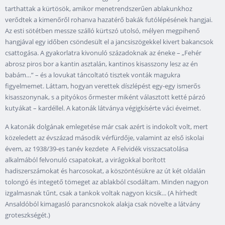
tarthattak a kürtösök, amikor menetrendszerűen ablakunkhoz
verődtek a kimenőről rohanva hazatérő bakák futólépésének hangjai.
Az esti sötétben messze szálló kürtszó utolsó, mélyen megpihenő
hangjával egy időben csöndesült el a jancsiszögekkel kivert bakancsok
csattogása. A gyakorlatra kivonuló századoknak az éneke – „Fehér
abrosz piros bor a kantin asztalán, kantinos kisasszony lesz az én
babám…” – és a lovukat táncoltató tisztek vonták magukra
figyelmemet. Láttam, hogyan verettek díszlépést egy-egy ismerős
kisasszonynak, s a pityókos őrmester miként választott ketté párzó
kutyákat – kardéllel. A katonák látványa végigkísérte váci éveimet.
A katonák dolgának emlegetése már csak azért is indokolt volt, mert
közeledett az évszázad második vérfürdője, valamint az első iskolai
évem, az 1938/39-es tanév kezdete A Felvidék visszacsatolása
alkalmából felvonuló csapatokat, a virágokkal borított
hadiszerszámokat és harcosokat, a köszöntésükre az út két oldalán
tolongó és integető tömeget az ablakból csodáltam. Minden nagyon
izgalmasnak tűnt, csak a tankok voltak nagyon kicsik... (A hírhedt
Ansaldóból kimagasló parancsnokok alakja csak növelte a látvány
groteszkségét.)