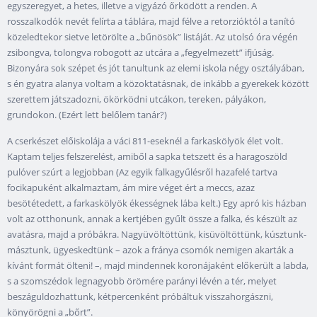
egyszeregyet, a hetes, illetve a vigyázó őrködött a renden. A
rosszalkodók nevét felírta a táblára, majd félve a retorzióktól a tanító
közeledtekor sietve letörölte a „bűnösök” listáját. Az utolsó óra végén
zsibongva, tolongva robogott az utcára a „fegyelmezett” ifjúság.
Bizonyára sok szépet és jót tanultunk az elemi iskola négy osztályában,
s én gyatra alanya voltam a közoktatásnak, de inkább a gyerekek között
szerettem játszadozni, ökörködni utcákon, tereken, pályákon,
grundokon. (Ezért lett belőlem tanár?)
A cserkészet előiskolája a váci 811-eseknél a farkaskölyök élet volt.
Kaptam teljes felszerelést, amiből a sapka tetszett és a haragoszöld
pulóver szúrt a legjobban (Az egyik falkagyűlésről hazafelé tartva
focikapuként alkalmaztam, ám mire véget ért a meccs, azaz
besötétedett, a farkaskölyök ékességnek lába kelt.) Egy apró kis házban
volt az otthonunk, annak a kertjében gyűlt össze a falka, és készült az
avatásra, majd a próbákra. Nagyüvöltöttünk, kisüvöltöttünk, kúsztunk-
másztunk, ügyeskedtünk – azok a fránya csomók nemigen akarták a
kívánt formát ölteni! –, majd mindennek koronájaként előkerült a labda,
s a szomszédok legnagyobb örömére parányi lévén a tér, melyet
beszáguldozhattunk, kétpercenként próbáltuk visszahorgászni,
könyörögni a „bőrt”.