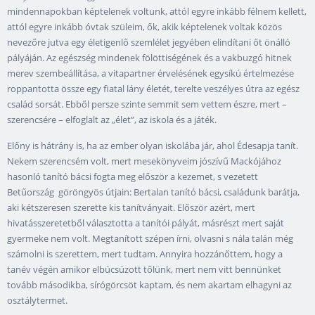
mindennapokban képtelenek voltunk, attól egyre inkább félnem kellett,
attól egyre inkább óvtak szüleim, ők, akik képtelenek voltak közös
nevezőre jutva egy életigenlő szemlélet jegyében elindítani őt önálló
pályáján. Az egészség mindenek fölöttiségének és a vakbuzgó hitnek
merev szembeállítása, a vitapartner érvelésének egysíkú értelmezése
roppantotta össze egy fiatal lány életét, terelte veszélyes útra az egész
család sorsát. Ebből persze szinte semmit sem vettem észre, mert –
szerencsére – elfoglalt az „élet”, az iskola és a játék.
Előny is hátrány is, ha az ember olyan iskolába jár, ahol Édesapja tanít.
Nekem szerencsém volt, mert mesekönyveim jószívű Mackójához
hasonló tanító bácsi fogta meg először a kezemet, s vezetett
Betűország göröngyös útjain: Bertalan tanító bácsi, családunk barátja,
aki kétszeresen szerette kis tanítványait. Először azért, mert
hivatásszeretetből választotta a tanítói pályát, másrészt mert saját
gyermeke nem volt. Megtanított szépen írni, olvasni s nála talán még
számolni is szerettem, mert tudtam. Annyira hozzánőttem, hogy a
tanév végén amikor elbúcsúzott tőlünk, mert nem vitt bennünket
tovább másodikba, sírógörcsöt kaptam, és nem akartam elhagyni az
osztálytermet.