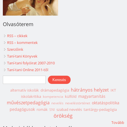
Olvasóterem
RSS – cikkek
RSS – kommentek
Szerzőink
Taní-tani Könyvek
Taní-tani folyóirat 2007-2010
Taní-tani Online 2011-től
Keresés űrlap
Keresés
hátrányos helyzet
alternatív iskolák
drámapedagógia
IKT
magyartanítás
iskolakritika
külföld
kompetencia
művészetpedagógia
oktatáspolitika
nevelés
neveléstörténet
pedagógusok
romák
szabad nevelés
tantárgy-pedagógia
SNI
örökség
Tovább