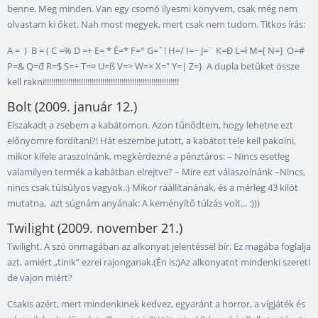
benne. Meg minden. Van egy csomó ilyesmi könyvem, csak még nem
olvastam ki őket. Nah most megyek, mert csak nem tudom. Titkos írás:
A = ) B = ( C =% D =+ E= * É=* F=° G=˘! H=/ I=~ J=¨ K=Đ L=ł M=[ N=] O=#
P=& Q=đ R=$ S=÷ T=¤ U=ß V=> W=× X=" Y=| Z=} A dupla betűket össze
kell rakni!!!!!!!!!!!!!!!!!!!!!!!!!!!!!!!!!!!!!!!!!!!!!!!!!!!!!!!!!!!!!!!
Bolt (2009. január 12.)
Elszakadt a zsebem a kabátomon. Azon tűnődtem, hogy lehetne ezt
előnyömre fordítani?! Hát eszembe jutott, a kabátot tele kell pakolni,
mikor kifele araszolnánk, megkérdezné a pénztáros: – Nincs esetleg
valamilyen termék a kabátban elrejtve? – Mire ezt válaszolnánk –Nincs,
nincs csak túlsúlyos vagyok.:) Mikor ráállítanának, és a mérleg 43 kilót
mutatna, azt súgnám anyának: A keményítő túlzás volt... :)))
Twilight (2009. november 21.)
Twilight. A szó önmagában az alkonyat jelentéssel bír. Ez magába foglalja
azt, amiért „tinik” ezrei rajonganak.(Én is;)Az alkonyatot mindenki szereti
de vajon miért?
Csakis azért, mert mindenkinek kedvez, egyaránt a horror, a vígjáték és