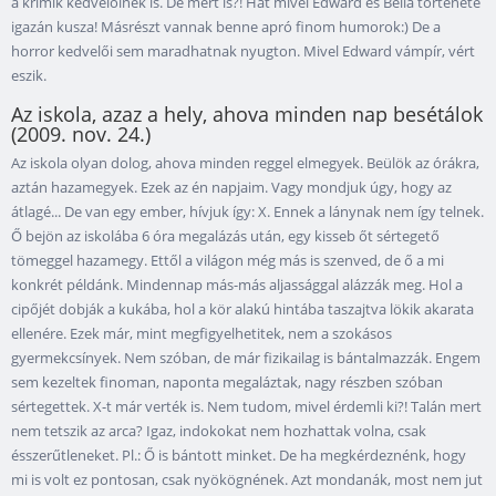
a krimik kedvelőinek is. De mért is?! Hát mivel Edward és Bella története
igazán kusza! Másrészt vannak benne apró finom humorok:) De a
horror kedvelői sem maradhatnak nyugton. Mivel Edward vámpír, vért
eszik.
Az iskola, azaz a hely, ahova minden nap besétálok
(2009. nov. 24.)
Az iskola olyan dolog, ahova minden reggel elmegyek. Beülök az órákra,
aztán hazamegyek. Ezek az én napjaim. Vagy mondjuk úgy, hogy az
átlagé... De van egy ember, hívjuk így: X. Ennek a lánynak nem így telnek.
Ő bejön az iskolába 6 óra megalázás után, egy kisseb őt sértegető
tömeggel hazamegy. Ettől a világon még más is szenved, de ő a mi
konkrét példánk. Mindennap más-más aljassággal alázzák meg. Hol a
cipőjét dobják a kukába, hol a kör alakú hintába taszajtva lökik akarata
ellenére. Ezek már, mint megfigyelhetitek, nem a szokásos
gyermekcsínyek. Nem szóban, de már fizikailag is bántalmazzák. Engem
sem kezeltek finoman, naponta megaláztak, nagy részben szóban
sértegettek. X-t már verték is. Nem tudom, mivel érdemli ki?! Talán mert
nem tetszik az arca? Igaz, indokokat nem hozhattak volna, csak
ésszerűtleneket. Pl.: Ő is bántott minket. De ha megkérdeznénk, hogy
mi is volt ez pontosan, csak nyökögnének. Azt mondanák, most nem jut