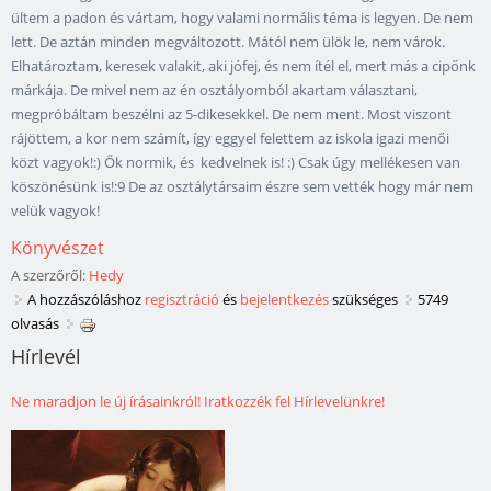
ültem a padon és vártam, hogy valami normális téma is legyen. De nem
lett. De aztán minden megváltozott. Mától nem ülök le, nem várok.
Elhatároztam, keresek valakit, aki jófej, és nem ítél el, mert más a cipőnk
márkája. De mivel nem az én osztályomból akartam választani,
megpróbáltam beszélni az 5-dikesekkel. De nem ment. Most viszont
rájöttem, a kor nem számít, így eggyel felettem az iskola igazi menői
közt vagyok!:) Ők normik, és kedvelnek is! :) Csak úgy mellékesen van
köszönésünk is!:9 De az osztálytársaim észre sem vették hogy már nem
velük vagyok!
Könyvészet
A szerzőről:
Hedy
A hozzászóláshoz
regisztráció
és
bejelentkezés
szükséges
5749
olvasás
Hírlevél
Ne maradjon le új írásainkról! Iratkozzék fel Hírlevelünkre!