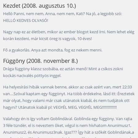
Kezdet (2008. augusztus 10.)
Helló Panni, nem nem, Anna, nem nem, Kati? Na jó, a legjobb szó:
HELLÓ KEDVES OLVASÓ!
Nagy nap ez az életben, mikor az ember blogot kezd írni. Nem lehet elég
korán kezdeni, már kicsit öreg is vagyok, 10 éves!
Fő a gyakorlás. Anya azt mondta, fog ez nekem menni.
Függöny (2008. november 8.)
Drága függöny klassz szobába, ez aztán menő! Mint a csíkos zokni
kockás nacivalés pöttyös inggel.
Ha helyesírási hibák vannak benne, akkor az csak azért van, mert 22:33
van....Szóval kaptam egy függönyt. Ha több érdekelne, lásd itt: Éreztetek
már olyat, hogy valami már csak utánatok kiabál, és nem tudjátok ott
hagyni? Utánatok kiabál pl: VEGYÉL MEG, VEGYÉL MEG!!!!!!!!!!!!!!!!
Valahogy én is így voltam Goblindával. Goblinda egy függöny. Van rajta
3 féle tündér, el is neveztem őket, végül is nem hívhatom Anunimusz1,
Anunimusz2, és Anunimusz3nak. Igaz??? Így hát a szőkét Goblindának,a