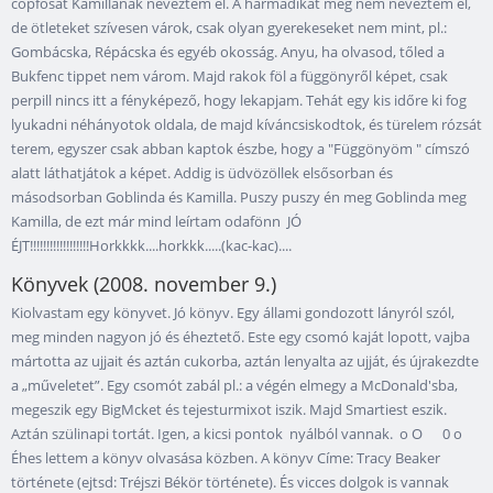
copfosat Kamillának neveztem el. A harmadikat még nem neveztem el,
de ötleteket szívesen várok, csak olyan gyerekeseket nem mint, pl.:
Gombácska, Répácska és egyéb okosság. Anyu, ha olvasod, tőled a
Bukfenc tippet nem várom. Majd rakok föl a függönyről képet, csak
perpill nincs itt a fényképező, hogy lekapjam. Tehát egy kis időre ki fog
lyukadni néhányotok oldala, de majd kíváncsiskodtok, és türelem rózsát
terem, egyszer csak abban kaptok észbe, hogy a "Függönyöm " címszó
alatt láthatjátok a képet. Addig is üdvözöllek elsősorban és
másodsorban Goblinda és Kamilla. Puszy puszy én meg Goblinda meg
Kamilla, de ezt már mind leírtam odafönn JÓ
ÉJT!!!!!!!!!!!!!!!!!!Horkkkk....horkkk.....(kac-kac)....
Könyvek (2008. november 9.)
Kiolvastam egy könyvet. Jó könyv. Egy állami gondozott lányról szól,
meg minden nagyon jó és éheztető. Este egy csomó kaját lopott, vajba
mártotta az ujjait és aztán cukorba, aztán lenyalta az ujját, és újrakezdte
a „műveletet”. Egy csomót zabál pl.: a végén elmegy a McDonald'sba,
megeszik egy BigMcket és tejesturmixot iszik. Majd Smartiest eszik.
Aztán szülinapi tortát. Igen, a kicsi pontok nyálból vannak. o O 0 o
Éhes lettem a könyv olvasása közben. A könyv Címe: Tracy Beaker
története (ejtsd: Tréjszi Békör története). És vicces dolgok is vannak