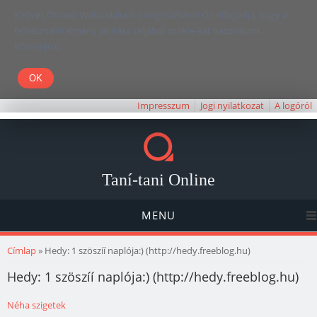
Kedves Olvasó! Weboldalunk böngészésével Ön elfogadja, hogy a
felhasználói élmény javítása céljából cookie-kat használunk.
Köszönjük!
Impresszum
Jogi nyilatkozat
A logóról
Taní-tani Online
MENU
Jelenlegi hely
Címlap
» Hedy: 1 szöszíí naplója:) (http://hedy.freeblog.hu)
Hedy: 1 szöszíí naplója:) (http://hedy.freeblog.hu)
Néha szigetek