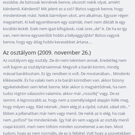
eszükbe, de biztosak lennének benne, okozott nekik olyat, amiért
kiérdemli. Kiérdemli? Mit jelent ez a szó? Biztos vagyok benne, hogy
mindenkinek mást. Nekik bármilyen okot, ami alkalmas. Egyszer régen
megsértett. Ki kell egyenlítenem egy számlát, mert nem diktált le egy
korábbi leckét. Ezek nem igazi kifogások, csak üres „de”-k. De ha ez így
van, nem lenne egyszerűbb hobbi a bélyeggyűjtés? Biztos vagyok
benne, hogy egy átlag hobbi kevesebbet ártana....
Az osztályom (2009. november 26.)
Az osztályom egy osztály. De én nem tekintem annak. Eredetileg nem
volt bajom az osztálytársaimmal. Megvolt a baráti köröm, mindig
mással barátkoztam. Ez így rendben is volt. De mostanában... Mindenki
klikkesedik. És ha valaki nem a te baráti körödben van, akkor bizony
egyiketekében sem lehet benne. Már akkor is megsértődnek, ha nem
tudsz rögtön válaszolni valamire, akkor már „rosszfej” vagy. De ez
semmi. A legrosszabb az, hogy nem a személyiséged alapján ítélik meg,
hogy milyen vagy. Rád néznek: „Nem elég jó a cipőd, ruhád, sálad stb...”
Ebben a pillanatban már nem vagy menő. De nekik az is elég, ha csak
nem „pofizol” be mindenkinek. Így hát én sem vagyok az osztály menő
csajai között, mert nem töltöm minden szünetemet a wc-ben. Most
tudom, hogy ez nem normális, de ez is feltétel. Volt hogy a szünetekben